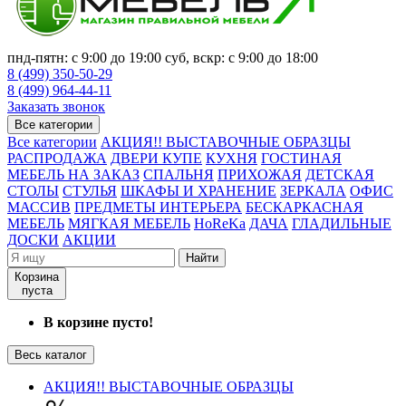
пнд-пятн: с 9:00 до 19:00 суб, вскр: с 9:00 до 18:00
8 (499) 350-50-29
8 (499) 964-44-11
Заказать звонок
Все категории
Все категории
АКЦИЯ!! ВЫСТАВОЧНЫЕ ОБРАЗЦЫ
РАСПРОДАЖА
ДВЕРИ КУПЕ
КУХНЯ
ГОСТИНАЯ
МЕБЕЛЬ НА ЗАКАЗ
СПАЛЬНЯ
ПРИХОЖАЯ
ДЕТСКАЯ
СТОЛЫ
СТУЛЬЯ
ШКАФЫ И ХРАНЕНИЕ
ЗЕРКАЛА
ОФИС
МАССИВ
ПРЕДМЕТЫ ИНТЕРЬЕРА
БЕСКАРКАСНАЯ
МЕБЕЛЬ
МЯГКАЯ МЕБЕЛЬ
HoReKa
ДАЧА
ГЛАДИЛЬНЫЕ
ДОСКИ
АКЦИИ
Найти
Корзина
пуста
В корзине пусто!
Весь каталог
АКЦИЯ!! ВЫСТАВОЧНЫЕ ОБРАЗЦЫ