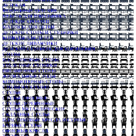
ДЕТСКАЯ
МОДУЛЬНЫЕ ДЕТСКИЕ
МЕБЕЛЬ ДЛЯ ШКОЛЬНИКА
ДЕТСКИЕ КРОВАТИ
МАТРАСЫ ДЛЯ ДЕТЕЙ
ДЕТСКИЕ СТОЛЫ И СТУЛЬЧИКИ
КОМОДЫ ДЛЯ ДЕТЕЙ
ДЕТСКИЕ ДИВАНЧИКИ
ДЕТСКИЙ СТУЛЬЧИК ДЛЯ КОРМЛЕНИЯ
СТОЛЫ
ПЛАСТИКОВЫЕ СТОЛЫ
ТУАЛЕТНЫЕ СТОЛИКИ
ПИСЬМЕННЫЕ СТОЛЫ
ЖУРНАЛЬНЫЕ СТОЛЫ
КОМПЬЮТЕРНЫЕ СТОЛЫ
СТОЛЫ НА КУХНЮ
СТУЛЬЯ
СТУЛЬЯ ОФИСНЫЕ
СТУЛЬЯ ДЕРЕВЯННЫЕ
СТУЛЬЯ МЕТАЛЛИЧЕСКИЕ
СКЛАДНЫЕ СТУЛЬЯ
ПЛАСТИКОВЫЕ КРЕСЛА И СТУЛЬЯ
БАРНЫЕ СТУЛЬЯ
ОФИСНЫЕ КРЕСЛА