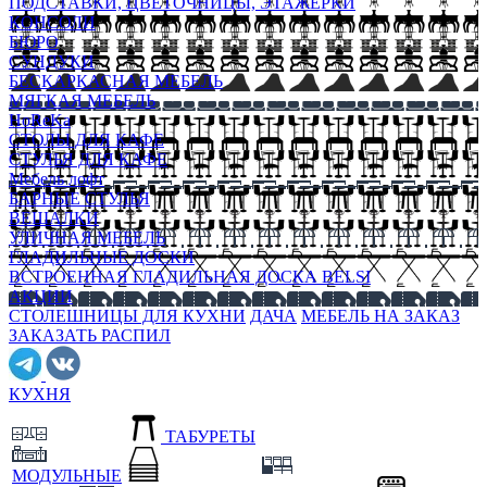
ПОДСТАВКИ, ЦВЕТОЧНИЦЫ, ЭТАЖЕРКИ
КОНСОЛИ
БЮРО
СУНДУКИ
БЕСКАРКАСНАЯ МЕБЕЛЬ
МЯГКАЯ МЕБЕЛЬ
HoReKa
СТОЛЫ ДЛЯ КАФЕ
СТУЛЬЯ ДЛЯ КАФЕ
Мебель лофт
БАРНЫЕ СТУЛЬЯ
ВЕШАЛКИ
УЛИЧНАЯ МЕБЕЛЬ
ГЛАДИЛЬНЫЕ ДОСКИ
ВСТРОЕННАЯ ГЛАДИЛЬНАЯ ДОСКА BELSI
АКЦИИ
СТОЛЕШНИЦЫ ДЛЯ КУХНИ
ДАЧА
МЕБЕЛЬ НА ЗАКАЗ
ЗАКАЗАТЬ РАСПИЛ
КУХНЯ
ТАБУРЕТЫ
МОДУЛЬНЫЕ