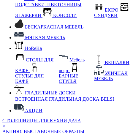
ПОДСТАВКИ, ЦВЕТОЧНИЦЫ,
БЮРО
ЭТАЖЕРКИ
КОНСОЛИ
СУНДУКИ
БЕСКАРКАСНАЯ МЕБЕЛЬ
МЯГКАЯ МЕБЕЛЬ
HoReKa
СТОЛЫ ДЛЯ
Мебель
ВЕШАЛКИ
КАФЕ
лофт
УЛИЧНАЯ
СТУЛЬЯ ДЛЯ
БАРНЫЕ
МЕБЕЛЬ
КАФЕ
СТУЛЬЯ
ГЛАДИЛЬНЫЕ ДОСКИ
ВСТРОЕННАЯ ГЛАДИЛЬНАЯ ДОСКА BELSI
АКЦИИ
СТОЛЕШНИЦЫ ДЛЯ КУХНИ
ДАЧА
×
АКЦИЯ!! ВЫСТАВОЧНЫЕ ОБРАЗЦЫ