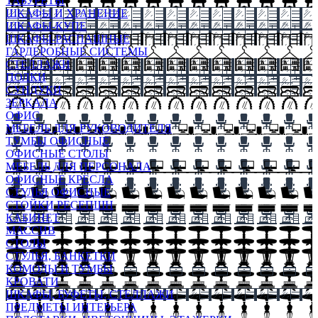
ТАБУРЕТЫ
ШКАФЫ И ХРАНЕНИЕ
ШКАФЫ-КУПЕ
ШКАФЫ-РАСПАШНЫЕ
ГАРДЕРОБНЫЕ СИСТЕМЫ
СТЕЛЛАЖИ
ПОЛКИ
СУНДУКИ
ЗЕРКАЛА
ОФИС
МЕБЕЛЬ ДЛЯ РУКОВОДИТЕЛЯ
ТУМБЫ ОФИСНЫЕ
ОФИСНЫЕ СТОЛЫ
МЕБЕЛЬ ДЛЯ ПЕРСОНАЛА
ОФИСНЫЕ КРЕСЛА
СТУЛЬЯ ОФИСНЫЕ
СТОЙКИ РЕСЕПШН
КАБИНЕТ
МАССИВ
СТОЛЫ
СТУЛЬЯ, БАНКЕТКИ
КОМОДЫ И ТУМБЫ
КРОВАТИ
ШКАФЫ, БУФЕТЫ, СТЕЛЛАЖИ
ПРЕДМЕТЫ ИНТЕРЬЕРА