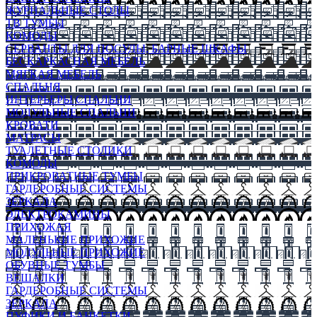
ЖУРНАЛЬНЫЕ СТОЛЫ
ТВ ТУМБЫ
КОМОДЫ
СЕРВАНТЫ ДЛЯ ПОСУДЫ, БАРНЫЕ ШКАФЫ
БЕСКАРКАСНАЯ МЕБЕЛЬ
МЯГКАЯ МЕБЕЛЬ
СПАЛЬНЯ
ИНТЕРЬЕРЫ СПАЛЬНИ
МОДУЛЬНЫЕ СПАЛЬНИ
КРОВАТИ
МАТРАСЫ
ТУАЛЕТНЫЕ СТОЛИКИ
КОМОДЫ
ПРИКРОВАТНЫЕ ТУМБЫ
ГАРДЕРОБНЫЕ СИСТЕМЫ
ЗЕРКАЛА
ЭЛЕКТРОКАМИНЫ
ПРИХОЖАЯ
МАЛЕНЬКИЕ ПРИХОЖИЕ
МОДУЛЬНЫЕ ПРИХОЖИЕ
ОБУВНЫЕ ТУМБЫ
ВЕШАЛКИ
ГАРДЕРОБНЫЕ СИСТЕМЫ
ЗЕРКАЛА
ПУФИКИ И БАНКЕТКИ