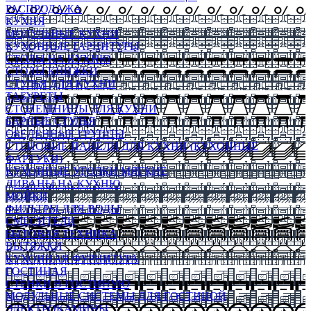
РАСПРОДАЖА
КУХНЯ
МОДУЛЬНЫЕ КУХНИ
КУХОННЫЕ ГАРНИТУРЫ
СТОЛЫ НА КУХНЮ
СТОЛЫ КНИЖКИ
СТУЛЬЯ ДЛЯ КУХНИ
ТАБУРЕТЫ
СТОЛЕШНИЦЫ ДЛЯ КУХНИ
БАРНЫЕ СТУЛЬЯ
ОБЕДЕННЫЕ ГРУППЫ
СТЕНОВЫЕ ПАНЕЛИ ДЛЯ КУХНИ (КУХОННЫЕ
ФАРТУКИ)
КУХОННЫЕ УГОЛКИ МЯГКИЕ
ДИВАНЫ НА КУХНЮ
МОЙКИ
ФИЛЬТРЫ ДЛЯ ВОДЫ
СМЕСИТЕЛИ
БЫТОВАЯ ТЕХНИКА
ВЫТЯЖКИ
КУХОННАЯ ФУРНИТУРА
ГОСТИНАЯ
СТЕНКИ В ГОСТИНУЮ
МОДУЛЬНЫЕ СИСТЕМЫ ДЛЯ ГОСТИНОЙ
ЭЛЕКТРОКАМИНЫ