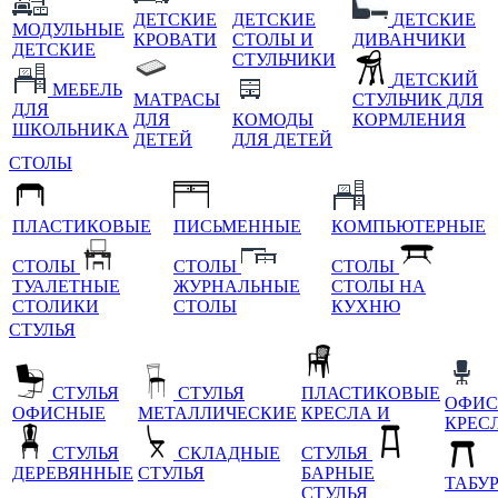
ДЕТСКИЕ
ДЕТСКИЕ
ДЕТСКИЕ
МОДУЛЬНЫЕ
КРОВАТИ
СТОЛЫ И
ДИВАНЧИКИ
ДЕТСКИЕ
СТУЛЬЧИКИ
ДЕТСКИЙ
МЕБЕЛЬ
МАТРАСЫ
СТУЛЬЧИК ДЛЯ
ДЛЯ
ДЛЯ
КОМОДЫ
КОРМЛЕНИЯ
ШКОЛЬНИКА
ДЕТЕЙ
ДЛЯ ДЕТЕЙ
СТОЛЫ
ПЛАСТИКОВЫЕ
ПИСЬМЕННЫЕ
КОМПЬЮТЕРНЫЕ
СТОЛЫ
СТОЛЫ
СТОЛЫ
ТУАЛЕТНЫЕ
ЖУРНАЛЬНЫЕ
СТОЛЫ НА
СТОЛИКИ
СТОЛЫ
КУХНЮ
СТУЛЬЯ
СТУЛЬЯ
СТУЛЬЯ
ПЛАСТИКОВЫЕ
ОФИС
ОФИСНЫЕ
МЕТАЛЛИЧЕСКИЕ
КРЕСЛА И
КРЕС
СТУЛЬЯ
СКЛАДНЫЕ
СТУЛЬЯ
ДЕРЕВЯННЫЕ
СТУЛЬЯ
БАРНЫЕ
ТАБУ
СТУЛЬЯ