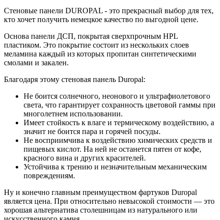
Стеновые панели DUROPAL - это прекрасный выбор для тех,
кто хочет получить немецкое качество по выгодной цене.
Основа панели ДСП, покрытая сверхпрочным HPL
пластиком. Это покрытие состоит из нескольких слоев
меламина каждый из которых пропитан синтетическими
смолами и закален.
Благодаря этому стеновая панель Duropal:
Не боится солнечного, неонового и ультрафиолетового
света, что гарантирует сохранность цветовой гаммы при
многолетнем использовании.
Имеет стойкость к влаге и термическому воздействию, а
значит не боится пара и горячей посуды.
Не восприимчива к воздействию химических средств и
пищевых кислот. На ней не останется пятен от кофе,
красного вина и других красителей.
Устойчива к трению и незначительным механическим
повреждениям.
Ну и конечно главным преимуществом фартуков Duropal
является цена. При относительно невысокой стоимости — это
хорошая альтернатива столешницам из натурального или
искусственного камня.