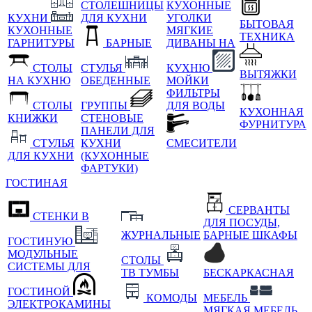
СТОЛЕШНИЦЫ
КУХОННЫЕ
КУХНИ
ДЛЯ КУХНИ
УГОЛКИ
БЫТОВАЯ
КУХОННЫЕ
МЯГКИЕ
ТЕХНИКА
ГАРНИТУРЫ
БАРНЫЕ
ДИВАНЫ НА
СТОЛЫ
СТУЛЬЯ
КУХНЮ
ВЫТЯЖКИ
НА КУХНЮ
ОБЕДЕННЫЕ
МОЙКИ
ФИЛЬТРЫ
СТОЛЫ
ГРУППЫ
ДЛЯ ВОДЫ
КУХОННАЯ
КНИЖКИ
СТЕНОВЫЕ
ФУРНИТУРА
ПАНЕЛИ ДЛЯ
СТУЛЬЯ
КУХНИ
СМЕСИТЕЛИ
ДЛЯ КУХНИ
(КУХОННЫЕ
ФАРТУКИ)
ГОСТИНАЯ
СЕРВАНТЫ
СТЕНКИ В
ДЛЯ ПОСУДЫ,
ЖУРНАЛЬНЫЕ
БАРНЫЕ ШКАФЫ
ГОСТИНУЮ
МОДУЛЬНЫЕ
СТОЛЫ
СИСТЕМЫ ДЛЯ
ТВ ТУМБЫ
БЕСКАРКАСНАЯ
ГОСТИНОЙ
КОМОДЫ
МЕБЕЛЬ
ЭЛЕКТРОКАМИНЫ
МЯГКАЯ МЕБЕЛЬ