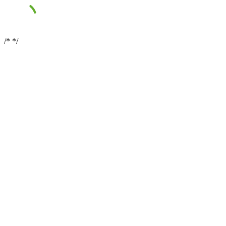
/*
*/