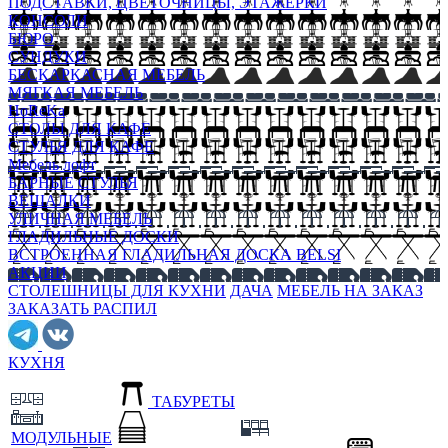
ПОДСТАВКИ, ЦВЕТОЧНИЦЫ, ЭТАЖЕРКИ
КОНСОЛИ
БЮРО
СУНДУКИ
БЕСКАРКАСНАЯ МЕБЕЛЬ
МЯГКАЯ МЕБЕЛЬ
HoReKa
СТОЛЫ ДЛЯ КАФЕ
СТУЛЬЯ ДЛЯ КАФЕ
Мебель лофт
БАРНЫЕ СТУЛЬЯ
ВЕШАЛКИ
УЛИЧНАЯ МЕБЕЛЬ
ГЛАДИЛЬНЫЕ ДОСКИ
ВСТРОЕННАЯ ГЛАДИЛЬНАЯ ДОСКА BELSI
АКЦИИ
СТОЛЕШНИЦЫ ДЛЯ КУХНИ
ДАЧА
МЕБЕЛЬ НА ЗАКАЗ
ЗАКАЗАТЬ РАСПИЛ
КУХНЯ
ТАБУРЕТЫ
МОДУЛЬНЫЕ