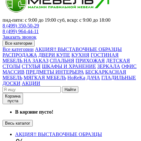
пнд-пятн: с 9:00 до 19:00 суб, вскр: с 9:00 до 18:00
8 (499) 350-50-29
8 (499) 964-44-11
Заказать звонок
Все категории
Все категории
АКЦИЯ!! ВЫСТАВОЧНЫЕ ОБРАЗЦЫ
РАСПРОДАЖА
ДВЕРИ КУПЕ
КУХНЯ
ГОСТИНАЯ
МЕБЕЛЬ НА ЗАКАЗ
СПАЛЬНЯ
ПРИХОЖАЯ
ДЕТСКАЯ
СТОЛЫ
СТУЛЬЯ
ШКАФЫ И ХРАНЕНИЕ
ЗЕРКАЛА
ОФИС
МАССИВ
ПРЕДМЕТЫ ИНТЕРЬЕРА
БЕСКАРКАСНАЯ
МЕБЕЛЬ
МЯГКАЯ МЕБЕЛЬ
HoReKa
ДАЧА
ГЛАДИЛЬНЫЕ
ДОСКИ
АКЦИИ
Найти
Корзина
пуста
В корзине пусто!
Весь каталог
АКЦИЯ!! ВЫСТАВОЧНЫЕ ОБРАЗЦЫ