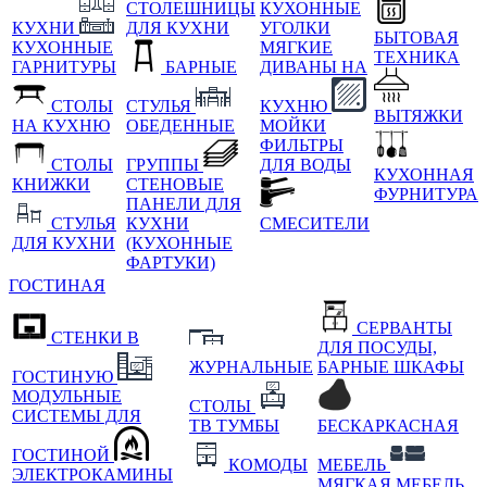
СТОЛЕШНИЦЫ
КУХОННЫЕ
КУХНИ
ДЛЯ КУХНИ
УГОЛКИ
БЫТОВАЯ
КУХОННЫЕ
МЯГКИЕ
ТЕХНИКА
ГАРНИТУРЫ
БАРНЫЕ
ДИВАНЫ НА
СТОЛЫ
СТУЛЬЯ
КУХНЮ
ВЫТЯЖКИ
НА КУХНЮ
ОБЕДЕННЫЕ
МОЙКИ
ФИЛЬТРЫ
СТОЛЫ
ГРУППЫ
ДЛЯ ВОДЫ
КУХОННАЯ
КНИЖКИ
СТЕНОВЫЕ
ФУРНИТУРА
ПАНЕЛИ ДЛЯ
СТУЛЬЯ
КУХНИ
СМЕСИТЕЛИ
ДЛЯ КУХНИ
(КУХОННЫЕ
ФАРТУКИ)
ГОСТИНАЯ
СЕРВАНТЫ
СТЕНКИ В
ДЛЯ ПОСУДЫ,
ЖУРНАЛЬНЫЕ
БАРНЫЕ ШКАФЫ
ГОСТИНУЮ
МОДУЛЬНЫЕ
СТОЛЫ
СИСТЕМЫ ДЛЯ
ТВ ТУМБЫ
БЕСКАРКАСНАЯ
ГОСТИНОЙ
КОМОДЫ
МЕБЕЛЬ
ЭЛЕКТРОКАМИНЫ
МЯГКАЯ МЕБЕЛЬ