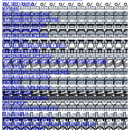
РАСПРОДАЖА
КУХНЯ
МОДУЛЬНЫЕ КУХНИ
КУХОННЫЕ ГАРНИТУРЫ
СТОЛЫ НА КУХНЮ
СТОЛЫ КНИЖКИ
СТУЛЬЯ ДЛЯ КУХНИ
ТАБУРЕТЫ
СТОЛЕШНИЦЫ ДЛЯ КУХНИ
БАРНЫЕ СТУЛЬЯ
ОБЕДЕННЫЕ ГРУППЫ
СТЕНОВЫЕ ПАНЕЛИ ДЛЯ КУХНИ (КУХОННЫЕ
ФАРТУКИ)
КУХОННЫЕ УГОЛКИ МЯГКИЕ
ДИВАНЫ НА КУХНЮ
МОЙКИ
ФИЛЬТРЫ ДЛЯ ВОДЫ
СМЕСИТЕЛИ
БЫТОВАЯ ТЕХНИКА
ВЫТЯЖКИ
КУХОННАЯ ФУРНИТУРА
ГОСТИНАЯ
СТЕНКИ В ГОСТИНУЮ
МОДУЛЬНЫЕ СИСТЕМЫ ДЛЯ ГОСТИНОЙ
ЭЛЕКТРОКАМИНЫ