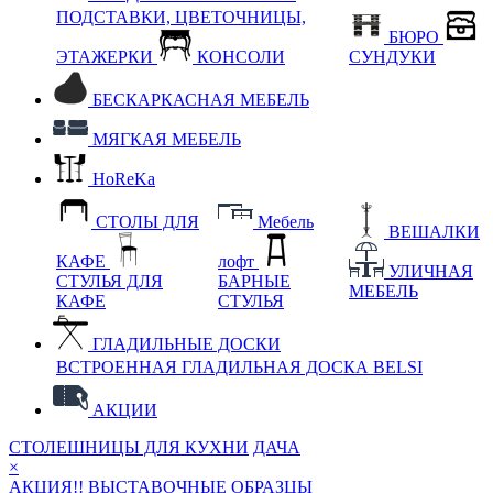
ПОДСТАВКИ, ЦВЕТОЧНИЦЫ,
БЮРО
ЭТАЖЕРКИ
КОНСОЛИ
СУНДУКИ
БЕСКАРКАСНАЯ МЕБЕЛЬ
МЯГКАЯ МЕБЕЛЬ
HoReKa
СТОЛЫ ДЛЯ
Мебель
ВЕШАЛКИ
КАФЕ
лофт
УЛИЧНАЯ
СТУЛЬЯ ДЛЯ
БАРНЫЕ
МЕБЕЛЬ
КАФЕ
СТУЛЬЯ
ГЛАДИЛЬНЫЕ ДОСКИ
ВСТРОЕННАЯ ГЛАДИЛЬНАЯ ДОСКА BELSI
АКЦИИ
СТОЛЕШНИЦЫ ДЛЯ КУХНИ
ДАЧА
×
АКЦИЯ!! ВЫСТАВОЧНЫЕ ОБРАЗЦЫ