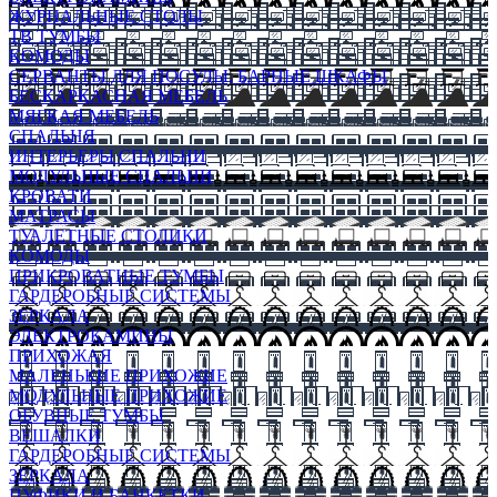
ЖУРНАЛЬНЫЕ СТОЛЫ
ТВ ТУМБЫ
КОМОДЫ
СЕРВАНТЫ ДЛЯ ПОСУДЫ, БАРНЫЕ ШКАФЫ
БЕСКАРКАСНАЯ МЕБЕЛЬ
МЯГКАЯ МЕБЕЛЬ
СПАЛЬНЯ
ИНТЕРЬЕРЫ СПАЛЬНИ
МОДУЛЬНЫЕ СПАЛЬНИ
КРОВАТИ
МАТРАСЫ
ТУАЛЕТНЫЕ СТОЛИКИ
КОМОДЫ
ПРИКРОВАТНЫЕ ТУМБЫ
ГАРДЕРОБНЫЕ СИСТЕМЫ
ЗЕРКАЛА
ЭЛЕКТРОКАМИНЫ
ПРИХОЖАЯ
МАЛЕНЬКИЕ ПРИХОЖИЕ
МОДУЛЬНЫЕ ПРИХОЖИЕ
ОБУВНЫЕ ТУМБЫ
ВЕШАЛКИ
ГАРДЕРОБНЫЕ СИСТЕМЫ
ЗЕРКАЛА
ПУФИКИ И БАНКЕТКИ