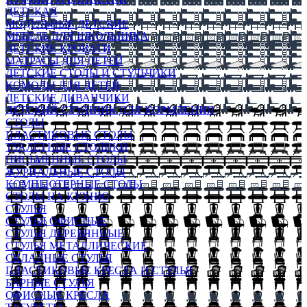
ДЕТСКАЯ
МОДУЛЬНЫЕ ДЕТСКИЕ
МЕБЕЛЬ ДЛЯ ШКОЛЬНИКА
ДЕТСКИЕ КРОВАТИ
МАТРАСЫ ДЛЯ ДЕТЕЙ
ДЕТСКИЕ СТОЛЫ И СТУЛЬЧИКИ
КОМОДЫ ДЛЯ ДЕТЕЙ
ДЕТСКИЕ ДИВАНЧИКИ
ДЕТСКИЙ СТУЛЬЧИК ДЛЯ КОРМЛЕНИЯ
СТОЛЫ
ПЛАСТИКОВЫЕ СТОЛЫ
ТУАЛЕТНЫЕ СТОЛИКИ
ПИСЬМЕННЫЕ СТОЛЫ
ЖУРНАЛЬНЫЕ СТОЛЫ
КОМПЬЮТЕРНЫЕ СТОЛЫ
СТОЛЫ НА КУХНЮ
СТУЛЬЯ
СТУЛЬЯ ОФИСНЫЕ
СТУЛЬЯ ДЕРЕВЯННЫЕ
СТУЛЬЯ МЕТАЛЛИЧЕСКИЕ
СКЛАДНЫЕ СТУЛЬЯ
ПЛАСТИКОВЫЕ КРЕСЛА И СТУЛЬЯ
БАРНЫЕ СТУЛЬЯ
ОФИСНЫЕ КРЕСЛА