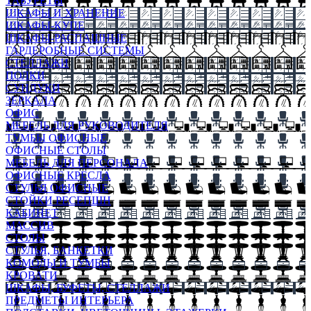
ТАБУРЕТЫ
ШКАФЫ И ХРАНЕНИЕ
ШКАФЫ-КУПЕ
ШКАФЫ-РАСПАШНЫЕ
ГАРДЕРОБНЫЕ СИСТЕМЫ
СТЕЛЛАЖИ
ПОЛКИ
СУНДУКИ
ЗЕРКАЛА
ОФИС
МЕБЕЛЬ ДЛЯ РУКОВОДИТЕЛЯ
ТУМБЫ ОФИСНЫЕ
ОФИСНЫЕ СТОЛЫ
МЕБЕЛЬ ДЛЯ ПЕРСОНАЛА
ОФИСНЫЕ КРЕСЛА
СТУЛЬЯ ОФИСНЫЕ
СТОЙКИ РЕСЕПШН
КАБИНЕТ
МАССИВ
СТОЛЫ
СТУЛЬЯ, БАНКЕТКИ
КОМОДЫ И ТУМБЫ
КРОВАТИ
ШКАФЫ, БУФЕТЫ, СТЕЛЛАЖИ
ПРЕДМЕТЫ ИНТЕРЬЕРА