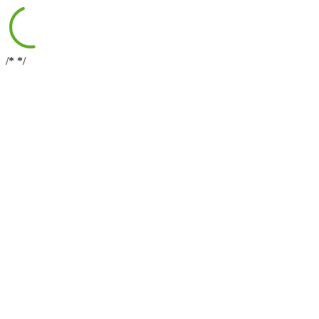
/*
*/