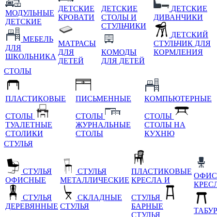
ДЕТСКИЕ
ДЕТСКИЕ
ДЕТСКИЕ
МОДУЛЬНЫЕ
КРОВАТИ
СТОЛЫ И
ДИВАНЧИКИ
ДЕТСКИЕ
СТУЛЬЧИКИ
ДЕТСКИЙ
МЕБЕЛЬ
МАТРАСЫ
СТУЛЬЧИК ДЛЯ
ДЛЯ
ДЛЯ
КОМОДЫ
КОРМЛЕНИЯ
ШКОЛЬНИКА
ДЕТЕЙ
ДЛЯ ДЕТЕЙ
СТОЛЫ
ПЛАСТИКОВЫЕ
ПИСЬМЕННЫЕ
КОМПЬЮТЕРНЫЕ
СТОЛЫ
СТОЛЫ
СТОЛЫ
ТУАЛЕТНЫЕ
ЖУРНАЛЬНЫЕ
СТОЛЫ НА
СТОЛИКИ
СТОЛЫ
КУХНЮ
СТУЛЬЯ
СТУЛЬЯ
СТУЛЬЯ
ПЛАСТИКОВЫЕ
ОФИС
ОФИСНЫЕ
МЕТАЛЛИЧЕСКИЕ
КРЕСЛА И
КРЕС
СТУЛЬЯ
СКЛАДНЫЕ
СТУЛЬЯ
ДЕРЕВЯННЫЕ
СТУЛЬЯ
БАРНЫЕ
ТАБУ
СТУЛЬЯ