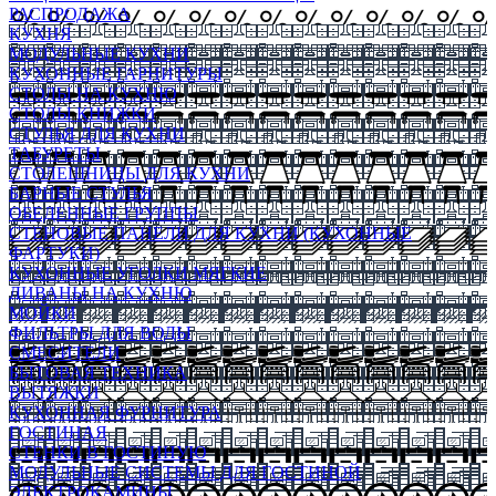
РАСПРОДАЖА
КУХНЯ
МОДУЛЬНЫЕ КУХНИ
КУХОННЫЕ ГАРНИТУРЫ
СТОЛЫ НА КУХНЮ
СТОЛЫ КНИЖКИ
СТУЛЬЯ ДЛЯ КУХНИ
ТАБУРЕТЫ
СТОЛЕШНИЦЫ ДЛЯ КУХНИ
БАРНЫЕ СТУЛЬЯ
ОБЕДЕННЫЕ ГРУППЫ
СТЕНОВЫЕ ПАНЕЛИ ДЛЯ КУХНИ (КУХОННЫЕ
ФАРТУКИ)
КУХОННЫЕ УГОЛКИ МЯГКИЕ
ДИВАНЫ НА КУХНЮ
МОЙКИ
ФИЛЬТРЫ ДЛЯ ВОДЫ
СМЕСИТЕЛИ
БЫТОВАЯ ТЕХНИКА
ВЫТЯЖКИ
КУХОННАЯ ФУРНИТУРА
ГОСТИНАЯ
СТЕНКИ В ГОСТИНУЮ
МОДУЛЬНЫЕ СИСТЕМЫ ДЛЯ ГОСТИНОЙ
ЭЛЕКТРОКАМИНЫ