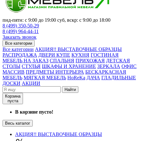
пнд-пятн: с 9:00 до 19:00 суб, вскр: с 9:00 до 18:00
8 (499) 350-50-29
8 (499) 964-44-11
Заказать звонок
Все категории
Все категории
АКЦИЯ!! ВЫСТАВОЧНЫЕ ОБРАЗЦЫ
РАСПРОДАЖА
ДВЕРИ КУПЕ
КУХНЯ
ГОСТИНАЯ
МЕБЕЛЬ НА ЗАКАЗ
СПАЛЬНЯ
ПРИХОЖАЯ
ДЕТСКАЯ
СТОЛЫ
СТУЛЬЯ
ШКАФЫ И ХРАНЕНИЕ
ЗЕРКАЛА
ОФИС
МАССИВ
ПРЕДМЕТЫ ИНТЕРЬЕРА
БЕСКАРКАСНАЯ
МЕБЕЛЬ
МЯГКАЯ МЕБЕЛЬ
HoReKa
ДАЧА
ГЛАДИЛЬНЫЕ
ДОСКИ
АКЦИИ
Найти
Корзина
пуста
В корзине пусто!
Весь каталог
АКЦИЯ!! ВЫСТАВОЧНЫЕ ОБРАЗЦЫ