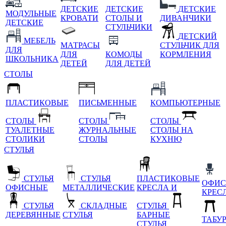
ДЕТСКИЕ
ДЕТСКИЕ
ДЕТСКИЕ
МОДУЛЬНЫЕ
КРОВАТИ
СТОЛЫ И
ДИВАНЧИКИ
ДЕТСКИЕ
СТУЛЬЧИКИ
ДЕТСКИЙ
МЕБЕЛЬ
МАТРАСЫ
СТУЛЬЧИК ДЛЯ
ДЛЯ
ДЛЯ
КОМОДЫ
КОРМЛЕНИЯ
ШКОЛЬНИКА
ДЕТЕЙ
ДЛЯ ДЕТЕЙ
СТОЛЫ
ПЛАСТИКОВЫЕ
ПИСЬМЕННЫЕ
КОМПЬЮТЕРНЫЕ
СТОЛЫ
СТОЛЫ
СТОЛЫ
ТУАЛЕТНЫЕ
ЖУРНАЛЬНЫЕ
СТОЛЫ НА
СТОЛИКИ
СТОЛЫ
КУХНЮ
СТУЛЬЯ
СТУЛЬЯ
СТУЛЬЯ
ПЛАСТИКОВЫЕ
ОФИС
ОФИСНЫЕ
МЕТАЛЛИЧЕСКИЕ
КРЕСЛА И
КРЕС
СТУЛЬЯ
СКЛАДНЫЕ
СТУЛЬЯ
ДЕРЕВЯННЫЕ
СТУЛЬЯ
БАРНЫЕ
ТАБУ
СТУЛЬЯ