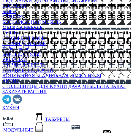
ПОДСТАВКИ, ЦВЕТОЧНИЦЫ, ЭТАЖЕРКИ
КОНСОЛИ
БЮРО
СУНДУКИ
БЕСКАРКАСНАЯ МЕБЕЛЬ
МЯГКАЯ МЕБЕЛЬ
HoReKa
СТОЛЫ ДЛЯ КАФЕ
СТУЛЬЯ ДЛЯ КАФЕ
Мебель лофт
БАРНЫЕ СТУЛЬЯ
ВЕШАЛКИ
УЛИЧНАЯ МЕБЕЛЬ
ГЛАДИЛЬНЫЕ ДОСКИ
ВСТРОЕННАЯ ГЛАДИЛЬНАЯ ДОСКА BELSI
АКЦИИ
СТОЛЕШНИЦЫ ДЛЯ КУХНИ
ДАЧА
МЕБЕЛЬ НА ЗАКАЗ
ЗАКАЗАТЬ РАСПИЛ
КУХНЯ
ТАБУРЕТЫ
МОДУЛЬНЫЕ