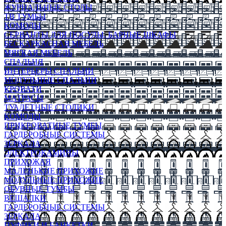
ЖУРНАЛЬНЫЕ СТОЛЫ
ТВ ТУМБЫ
КОМОДЫ
СЕРВАНТЫ ДЛЯ ПОСУДЫ, БАРНЫЕ ШКАФЫ
БЕСКАРКАСНАЯ МЕБЕЛЬ
МЯГКАЯ МЕБЕЛЬ
СПАЛЬНЯ
ИНТЕРЬЕРЫ СПАЛЬНИ
МОДУЛЬНЫЕ СПАЛЬНИ
КРОВАТИ
МАТРАСЫ
ТУАЛЕТНЫЕ СТОЛИКИ
КОМОДЫ
ПРИКРОВАТНЫЕ ТУМБЫ
ГАРДЕРОБНЫЕ СИСТЕМЫ
ЗЕРКАЛА
ЭЛЕКТРОКАМИНЫ
ПРИХОЖАЯ
МАЛЕНЬКИЕ ПРИХОЖИЕ
МОДУЛЬНЫЕ ПРИХОЖИЕ
ОБУВНЫЕ ТУМБЫ
ВЕШАЛКИ
ГАРДЕРОБНЫЕ СИСТЕМЫ
ЗЕРКАЛА
ПУФИКИ И БАНКЕТКИ