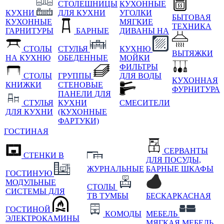
СТОЛЕШНИЦЫ
КУХОННЫЕ
КУХНИ
ДЛЯ КУХНИ
УГОЛКИ
БЫТОВАЯ
КУХОННЫЕ
МЯГКИЕ
ТЕХНИКА
ГАРНИТУРЫ
БАРНЫЕ
ДИВАНЫ НА
СТОЛЫ
СТУЛЬЯ
КУХНЮ
ВЫТЯЖКИ
НА КУХНЮ
ОБЕДЕННЫЕ
МОЙКИ
ФИЛЬТРЫ
СТОЛЫ
ГРУППЫ
ДЛЯ ВОДЫ
КУХОННАЯ
КНИЖКИ
СТЕНОВЫЕ
ФУРНИТУРА
ПАНЕЛИ ДЛЯ
СТУЛЬЯ
КУХНИ
СМЕСИТЕЛИ
ДЛЯ КУХНИ
(КУХОННЫЕ
ФАРТУКИ)
ГОСТИНАЯ
СЕРВАНТЫ
СТЕНКИ В
ДЛЯ ПОСУДЫ,
ЖУРНАЛЬНЫЕ
БАРНЫЕ ШКАФЫ
ГОСТИНУЮ
МОДУЛЬНЫЕ
СТОЛЫ
СИСТЕМЫ ДЛЯ
ТВ ТУМБЫ
БЕСКАРКАСНАЯ
ГОСТИНОЙ
КОМОДЫ
МЕБЕЛЬ
ЭЛЕКТРОКАМИНЫ
МЯГКАЯ МЕБЕЛЬ