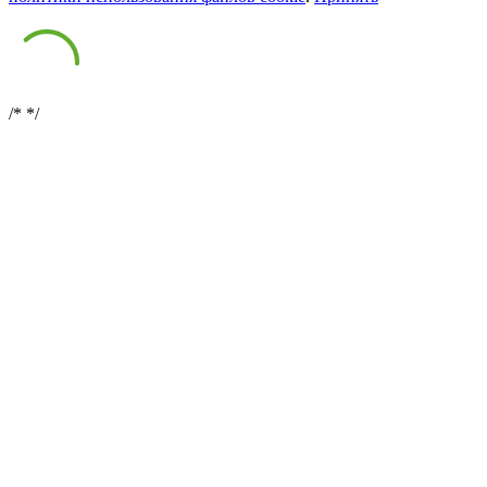
/*
*/