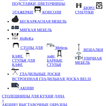
ПОДСТАВКИ, ЦВЕТОЧНИЦЫ,
БЮРО
ЭТАЖЕРКИ
КОНСОЛИ
СУНДУКИ
БЕСКАРКАСНАЯ МЕБЕЛЬ
МЯГКАЯ МЕБЕЛЬ
HoReKa
СТОЛЫ ДЛЯ
Мебель
ВЕШАЛКИ
КАФЕ
лофт
УЛИЧНАЯ
СТУЛЬЯ ДЛЯ
БАРНЫЕ
МЕБЕЛЬ
КАФЕ
СТУЛЬЯ
ГЛАДИЛЬНЫЕ ДОСКИ
ВСТРОЕННАЯ ГЛАДИЛЬНАЯ ДОСКА BELSI
АКЦИИ
СТОЛЕШНИЦЫ ДЛЯ КУХНИ
ДАЧА
×
АКЦИЯ!! ВЫСТАВОЧНЫЕ ОБРАЗЦЫ