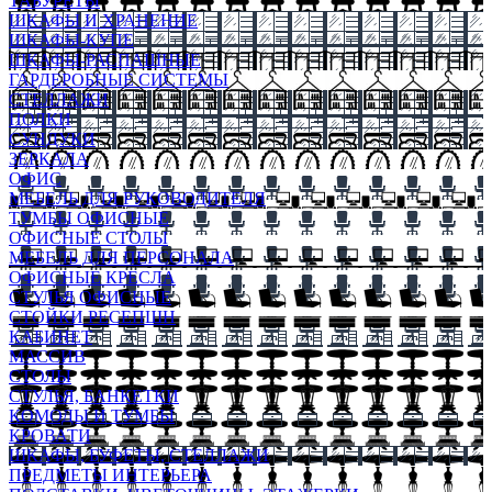
ТАБУРЕТЫ
ШКАФЫ И ХРАНЕНИЕ
ШКАФЫ-КУПЕ
ШКАФЫ-РАСПАШНЫЕ
ГАРДЕРОБНЫЕ СИСТЕМЫ
СТЕЛЛАЖИ
ПОЛКИ
СУНДУКИ
ЗЕРКАЛА
ОФИС
МЕБЕЛЬ ДЛЯ РУКОВОДИТЕЛЯ
ТУМБЫ ОФИСНЫЕ
ОФИСНЫЕ СТОЛЫ
МЕБЕЛЬ ДЛЯ ПЕРСОНАЛА
ОФИСНЫЕ КРЕСЛА
СТУЛЬЯ ОФИСНЫЕ
СТОЙКИ РЕСЕПШН
КАБИНЕТ
МАССИВ
СТОЛЫ
СТУЛЬЯ, БАНКЕТКИ
КОМОДЫ И ТУМБЫ
КРОВАТИ
ШКАФЫ, БУФЕТЫ, СТЕЛЛАЖИ
ПРЕДМЕТЫ ИНТЕРЬЕРА