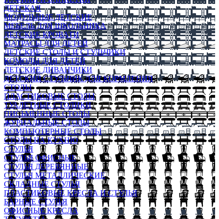
ДЕТСКАЯ
МОДУЛЬНЫЕ ДЕТСКИЕ
МЕБЕЛЬ ДЛЯ ШКОЛЬНИКА
ДЕТСКИЕ КРОВАТИ
МАТРАСЫ ДЛЯ ДЕТЕЙ
ДЕТСКИЕ СТОЛЫ И СТУЛЬЧИКИ
КОМОДЫ ДЛЯ ДЕТЕЙ
ДЕТСКИЕ ДИВАНЧИКИ
ДЕТСКИЙ СТУЛЬЧИК ДЛЯ КОРМЛЕНИЯ
СТОЛЫ
ПЛАСТИКОВЫЕ СТОЛЫ
ТУАЛЕТНЫЕ СТОЛИКИ
ПИСЬМЕННЫЕ СТОЛЫ
ЖУРНАЛЬНЫЕ СТОЛЫ
КОМПЬЮТЕРНЫЕ СТОЛЫ
СТОЛЫ НА КУХНЮ
СТУЛЬЯ
СТУЛЬЯ ОФИСНЫЕ
СТУЛЬЯ ДЕРЕВЯННЫЕ
СТУЛЬЯ МЕТАЛЛИЧЕСКИЕ
СКЛАДНЫЕ СТУЛЬЯ
ПЛАСТИКОВЫЕ КРЕСЛА И СТУЛЬЯ
БАРНЫЕ СТУЛЬЯ
ОФИСНЫЕ КРЕСЛА