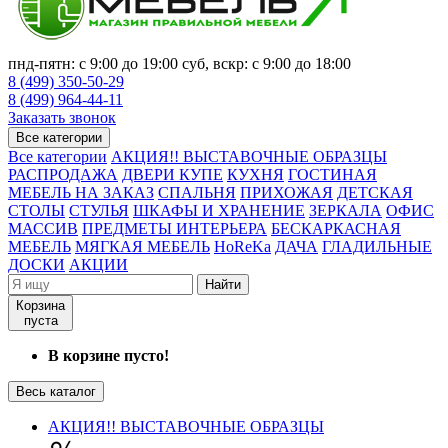
пнд-пятн: с 9:00 до 19:00 суб, вскр: с 9:00 до 18:00
8 (499) 350-50-29
8 (499) 964-44-11
Заказать звонок
Все категории
Все категории
АКЦИЯ!! ВЫСТАВОЧНЫЕ ОБРАЗЦЫ
РАСПРОДАЖА
ДВЕРИ КУПЕ
КУХНЯ
ГОСТИНАЯ
МЕБЕЛЬ НА ЗАКАЗ
СПАЛЬНЯ
ПРИХОЖАЯ
ДЕТСКАЯ
СТОЛЫ
СТУЛЬЯ
ШКАФЫ И ХРАНЕНИЕ
ЗЕРКАЛА
ОФИС
МАССИВ
ПРЕДМЕТЫ ИНТЕРЬЕРА
БЕСКАРКАСНАЯ
МЕБЕЛЬ
МЯГКАЯ МЕБЕЛЬ
HoReKa
ДАЧА
ГЛАДИЛЬНЫЕ
ДОСКИ
АКЦИИ
Найти
Корзина
пуста
В корзине пусто!
Весь каталог
АКЦИЯ!! ВЫСТАВОЧНЫЕ ОБРАЗЦЫ