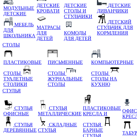
ДЕТСКИЕ
ДЕТСКИЕ
ДЕТСКИЕ
МОДУЛЬНЫЕ
КРОВАТИ
СТОЛЫ И
ДИВАНЧИКИ
ДЕТСКИЕ
СТУЛЬЧИКИ
ДЕТСКИЙ
МЕБЕЛЬ
МАТРАСЫ
СТУЛЬЧИК ДЛЯ
ДЛЯ
ДЛЯ
КОМОДЫ
КОРМЛЕНИЯ
ШКОЛЬНИКА
ДЕТЕЙ
ДЛЯ ДЕТЕЙ
СТОЛЫ
ПЛАСТИКОВЫЕ
ПИСЬМЕННЫЕ
КОМПЬЮТЕРНЫЕ
СТОЛЫ
СТОЛЫ
СТОЛЫ
ТУАЛЕТНЫЕ
ЖУРНАЛЬНЫЕ
СТОЛЫ НА
СТОЛИКИ
СТОЛЫ
КУХНЮ
СТУЛЬЯ
СТУЛЬЯ
СТУЛЬЯ
ПЛАСТИКОВЫЕ
ОФИС
ОФИСНЫЕ
МЕТАЛЛИЧЕСКИЕ
КРЕСЛА И
КРЕС
СТУЛЬЯ
СКЛАДНЫЕ
СТУЛЬЯ
ДЕРЕВЯННЫЕ
СТУЛЬЯ
БАРНЫЕ
ТАБУ
СТУЛЬЯ