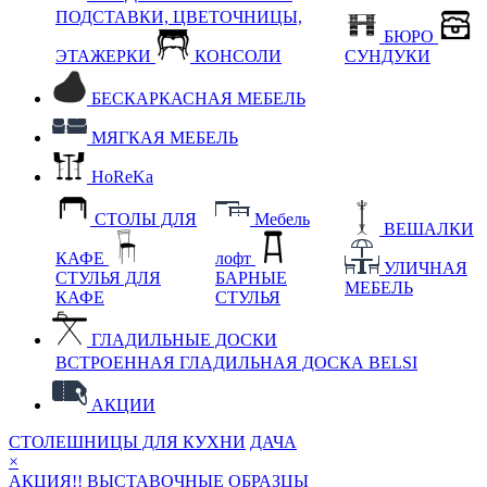
ПОДСТАВКИ, ЦВЕТОЧНИЦЫ,
БЮРО
ЭТАЖЕРКИ
КОНСОЛИ
СУНДУКИ
БЕСКАРКАСНАЯ МЕБЕЛЬ
МЯГКАЯ МЕБЕЛЬ
HoReKa
СТОЛЫ ДЛЯ
Мебель
ВЕШАЛКИ
КАФЕ
лофт
УЛИЧНАЯ
СТУЛЬЯ ДЛЯ
БАРНЫЕ
МЕБЕЛЬ
КАФЕ
СТУЛЬЯ
ГЛАДИЛЬНЫЕ ДОСКИ
ВСТРОЕННАЯ ГЛАДИЛЬНАЯ ДОСКА BELSI
АКЦИИ
СТОЛЕШНИЦЫ ДЛЯ КУХНИ
ДАЧА
×
АКЦИЯ!! ВЫСТАВОЧНЫЕ ОБРАЗЦЫ