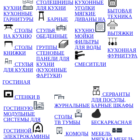
СТОЛЕШНИЦЫ
КУХОННЫЕ
КУХНИ
ДЛЯ КУХНИ
УГОЛКИ
БЫТОВАЯ
КУХОННЫЕ
МЯГКИЕ
ТЕХНИКА
ГАРНИТУРЫ
БАРНЫЕ
ДИВАНЫ НА
СТОЛЫ
СТУЛЬЯ
КУХНЮ
ВЫТЯЖКИ
НА КУХНЮ
ОБЕДЕННЫЕ
МОЙКИ
ФИЛЬТРЫ
СТОЛЫ
ГРУППЫ
ДЛЯ ВОДЫ
КУХОННАЯ
КНИЖКИ
СТЕНОВЫЕ
ФУРНИТУРА
ПАНЕЛИ ДЛЯ
СТУЛЬЯ
КУХНИ
СМЕСИТЕЛИ
ДЛЯ КУХНИ
(КУХОННЫЕ
ФАРТУКИ)
ГОСТИНАЯ
СЕРВАНТЫ
СТЕНКИ В
ДЛЯ ПОСУДЫ,
ЖУРНАЛЬНЫЕ
БАРНЫЕ ШКАФЫ
ГОСТИНУЮ
МОДУЛЬНЫЕ
СТОЛЫ
СИСТЕМЫ ДЛЯ
ТВ ТУМБЫ
БЕСКАРКАСНАЯ
ГОСТИНОЙ
КОМОДЫ
МЕБЕЛЬ
ЭЛЕКТРОКАМИНЫ
МЯГКАЯ МЕБЕЛЬ