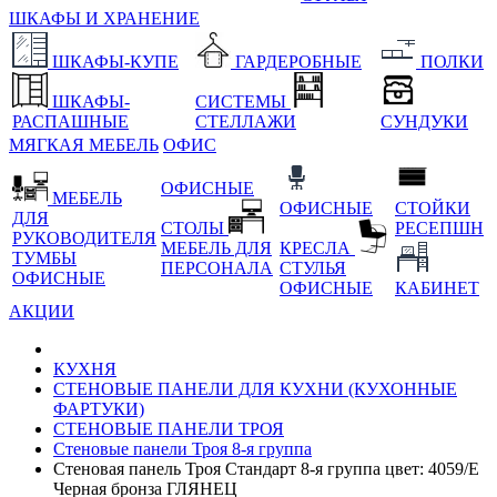
ШКАФЫ И ХРАНЕНИЕ
ШКАФЫ-КУПЕ
ГАРДЕРОБНЫЕ
ПОЛКИ
ШКАФЫ-
СИСТЕМЫ
РАСПАШНЫЕ
СТЕЛЛАЖИ
СУНДУКИ
МЯГКАЯ МЕБЕЛЬ
ОФИС
ОФИСНЫЕ
МЕБЕЛЬ
ОФИСНЫЕ
СТОЙКИ
ДЛЯ
СТОЛЫ
РЕСЕПШН
РУКОВОДИТЕЛЯ
МЕБЕЛЬ ДЛЯ
КРЕСЛА
ТУМБЫ
ПЕРСОНАЛА
СТУЛЬЯ
ОФИСНЫЕ
ОФИСНЫЕ
КАБИНЕТ
АКЦИИ
КУХНЯ
СТЕНОВЫЕ ПАНЕЛИ ДЛЯ КУХНИ (КУХОННЫЕ
ФАРТУКИ)
СТЕНОВЫЕ ПАНЕЛИ ТРОЯ
Стеновые панели Троя 8-я группа
Стеновая панель Троя Стандарт 8-я группа цвет: 4059/Е
Черная бронза ГЛЯНЕЦ