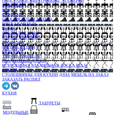
ПОДСТАВКИ, ЦВЕТОЧНИЦЫ, ЭТАЖЕРКИ
КОНСОЛИ
БЮРО
СУНДУКИ
БЕСКАРКАСНАЯ МЕБЕЛЬ
МЯГКАЯ МЕБЕЛЬ
HoReKa
СТОЛЫ ДЛЯ КАФЕ
СТУЛЬЯ ДЛЯ КАФЕ
Мебель лофт
БАРНЫЕ СТУЛЬЯ
ВЕШАЛКИ
УЛИЧНАЯ МЕБЕЛЬ
ГЛАДИЛЬНЫЕ ДОСКИ
ВСТРОЕННАЯ ГЛАДИЛЬНАЯ ДОСКА BELSI
АКЦИИ
СТОЛЕШНИЦЫ ДЛЯ КУХНИ
ДАЧА
МЕБЕЛЬ НА ЗАКАЗ
ЗАКАЗАТЬ РАСПИЛ
КУХНЯ
ТАБУРЕТЫ
МОДУЛЬНЫЕ