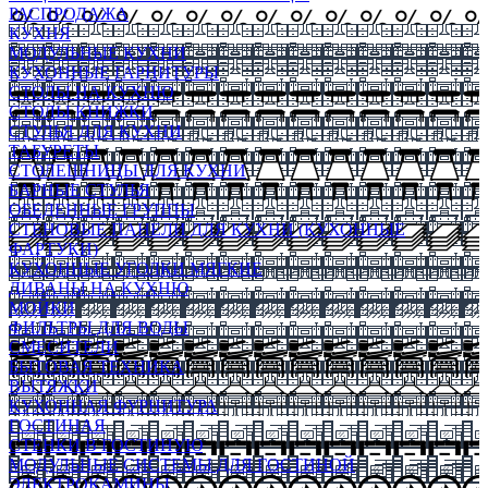
РАСПРОДАЖА
КУХНЯ
МОДУЛЬНЫЕ КУХНИ
КУХОННЫЕ ГАРНИТУРЫ
СТОЛЫ НА КУХНЮ
СТОЛЫ КНИЖКИ
СТУЛЬЯ ДЛЯ КУХНИ
ТАБУРЕТЫ
СТОЛЕШНИЦЫ ДЛЯ КУХНИ
БАРНЫЕ СТУЛЬЯ
ОБЕДЕННЫЕ ГРУППЫ
СТЕНОВЫЕ ПАНЕЛИ ДЛЯ КУХНИ (КУХОННЫЕ
ФАРТУКИ)
КУХОННЫЕ УГОЛКИ МЯГКИЕ
ДИВАНЫ НА КУХНЮ
МОЙКИ
ФИЛЬТРЫ ДЛЯ ВОДЫ
СМЕСИТЕЛИ
БЫТОВАЯ ТЕХНИКА
ВЫТЯЖКИ
КУХОННАЯ ФУРНИТУРА
ГОСТИНАЯ
СТЕНКИ В ГОСТИНУЮ
МОДУЛЬНЫЕ СИСТЕМЫ ДЛЯ ГОСТИНОЙ
ЭЛЕКТРОКАМИНЫ