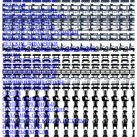
ДЕТСКАЯ
МОДУЛЬНЫЕ ДЕТСКИЕ
МЕБЕЛЬ ДЛЯ ШКОЛЬНИКА
ДЕТСКИЕ КРОВАТИ
МАТРАСЫ ДЛЯ ДЕТЕЙ
ДЕТСКИЕ СТОЛЫ И СТУЛЬЧИКИ
КОМОДЫ ДЛЯ ДЕТЕЙ
ДЕТСКИЕ ДИВАНЧИКИ
ДЕТСКИЙ СТУЛЬЧИК ДЛЯ КОРМЛЕНИЯ
СТОЛЫ
ПЛАСТИКОВЫЕ СТОЛЫ
ТУАЛЕТНЫЕ СТОЛИКИ
ПИСЬМЕННЫЕ СТОЛЫ
ЖУРНАЛЬНЫЕ СТОЛЫ
КОМПЬЮТЕРНЫЕ СТОЛЫ
СТОЛЫ НА КУХНЮ
СТУЛЬЯ
СТУЛЬЯ ОФИСНЫЕ
СТУЛЬЯ ДЕРЕВЯННЫЕ
СТУЛЬЯ МЕТАЛЛИЧЕСКИЕ
СКЛАДНЫЕ СТУЛЬЯ
ПЛАСТИКОВЫЕ КРЕСЛА И СТУЛЬЯ
БАРНЫЕ СТУЛЬЯ
ОФИСНЫЕ КРЕСЛА