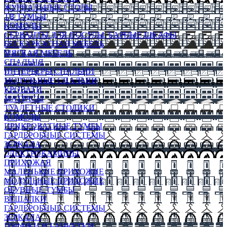
ЖУРНАЛЬНЫЕ СТОЛЫ
ТВ ТУМБЫ
КОМОДЫ
СЕРВАНТЫ ДЛЯ ПОСУДЫ, БАРНЫЕ ШКАФЫ
БЕСКАРКАСНАЯ МЕБЕЛЬ
МЯГКАЯ МЕБЕЛЬ
СПАЛЬНЯ
ИНТЕРЬЕРЫ СПАЛЬНИ
МОДУЛЬНЫЕ СПАЛЬНИ
КРОВАТИ
МАТРАСЫ
ТУАЛЕТНЫЕ СТОЛИКИ
КОМОДЫ
ПРИКРОВАТНЫЕ ТУМБЫ
ГАРДЕРОБНЫЕ СИСТЕМЫ
ЗЕРКАЛА
ЭЛЕКТРОКАМИНЫ
ПРИХОЖАЯ
МАЛЕНЬКИЕ ПРИХОЖИЕ
МОДУЛЬНЫЕ ПРИХОЖИЕ
ОБУВНЫЕ ТУМБЫ
ВЕШАЛКИ
ГАРДЕРОБНЫЕ СИСТЕМЫ
ЗЕРКАЛА
ПУФИКИ И БАНКЕТКИ