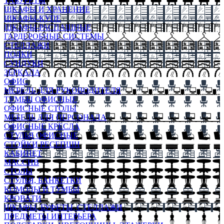
ТАБУРЕТЫ
ШКАФЫ И ХРАНЕНИЕ
ШКАФЫ-КУПЕ
ШКАФЫ-РАСПАШНЫЕ
ГАРДЕРОБНЫЕ СИСТЕМЫ
СТЕЛЛАЖИ
ПОЛКИ
СУНДУКИ
ЗЕРКАЛА
ОФИС
МЕБЕЛЬ ДЛЯ РУКОВОДИТЕЛЯ
ТУМБЫ ОФИСНЫЕ
ОФИСНЫЕ СТОЛЫ
МЕБЕЛЬ ДЛЯ ПЕРСОНАЛА
ОФИСНЫЕ КРЕСЛА
СТУЛЬЯ ОФИСНЫЕ
СТОЙКИ РЕСЕПШН
КАБИНЕТ
МАССИВ
СТОЛЫ
СТУЛЬЯ, БАНКЕТКИ
КОМОДЫ И ТУМБЫ
КРОВАТИ
ШКАФЫ, БУФЕТЫ, СТЕЛЛАЖИ
ПРЕДМЕТЫ ИНТЕРЬЕРА