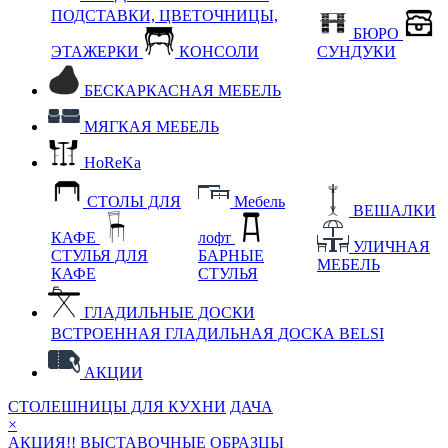
ПОДСТАВКИ, ЦВЕТОЧНИЦЫ,
БЮРО
ЭТАЖЕРКИ
КОНСОЛИ
СУНДУКИ
БЕСКАРКАСНАЯ МЕБЕЛЬ
МЯГКАЯ МЕБЕЛЬ
HoReKa
СТОЛЫ ДЛЯ
Мебель
ВЕШАЛКИ
КАФЕ
лофт
УЛИЧНАЯ
СТУЛЬЯ ДЛЯ
БАРНЫЕ
МЕБЕЛЬ
КАФЕ
СТУЛЬЯ
ГЛАДИЛЬНЫЕ ДОСКИ
ВСТРОЕННАЯ ГЛАДИЛЬНАЯ ДОСКА BELSI
АКЦИИ
СТОЛЕШНИЦЫ ДЛЯ КУХНИ
ДАЧА
×
АКЦИЯ!! ВЫСТАВОЧНЫЕ ОБРАЗЦЫ