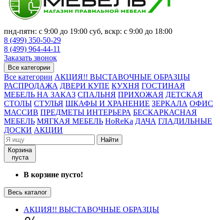
пнд-пятн: с 9:00 до 19:00 суб, вскр: с 9:00 до 18:00
8 (499) 350-50-29
8 (499) 964-44-11
Заказать звонок
Все категории
Все категории
АКЦИЯ!! ВЫСТАВОЧНЫЕ ОБРАЗЦЫ
РАСПРОДАЖА
ДВЕРИ КУПЕ
КУХНЯ
ГОСТИНАЯ
МЕБЕЛЬ НА ЗАКАЗ
СПАЛЬНЯ
ПРИХОЖАЯ
ДЕТСКАЯ
СТОЛЫ
СТУЛЬЯ
ШКАФЫ И ХРАНЕНИЕ
ЗЕРКАЛА
ОФИС
МАССИВ
ПРЕДМЕТЫ ИНТЕРЬЕРА
БЕСКАРКАСНАЯ
МЕБЕЛЬ
МЯГКАЯ МЕБЕЛЬ
HoReKa
ДАЧА
ГЛАДИЛЬНЫЕ
ДОСКИ
АКЦИИ
Найти
Корзина
пуста
В корзине пусто!
Весь каталог
АКЦИЯ!! ВЫСТАВОЧНЫЕ ОБРАЗЦЫ