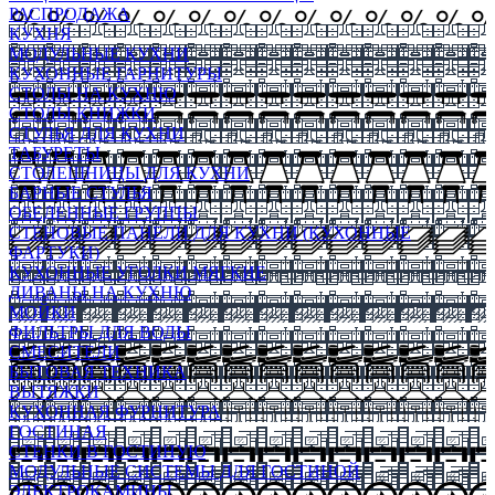
РАСПРОДАЖА
КУХНЯ
МОДУЛЬНЫЕ КУХНИ
КУХОННЫЕ ГАРНИТУРЫ
СТОЛЫ НА КУХНЮ
СТОЛЫ КНИЖКИ
СТУЛЬЯ ДЛЯ КУХНИ
ТАБУРЕТЫ
СТОЛЕШНИЦЫ ДЛЯ КУХНИ
БАРНЫЕ СТУЛЬЯ
ОБЕДЕННЫЕ ГРУППЫ
СТЕНОВЫЕ ПАНЕЛИ ДЛЯ КУХНИ (КУХОННЫЕ
ФАРТУКИ)
КУХОННЫЕ УГОЛКИ МЯГКИЕ
ДИВАНЫ НА КУХНЮ
МОЙКИ
ФИЛЬТРЫ ДЛЯ ВОДЫ
СМЕСИТЕЛИ
БЫТОВАЯ ТЕХНИКА
ВЫТЯЖКИ
КУХОННАЯ ФУРНИТУРА
ГОСТИНАЯ
СТЕНКИ В ГОСТИНУЮ
МОДУЛЬНЫЕ СИСТЕМЫ ДЛЯ ГОСТИНОЙ
ЭЛЕКТРОКАМИНЫ