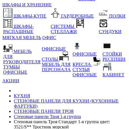
ШКАФЫ И ХРАНЕНИЕ
ШКАФЫ-КУПЕ
ГАРДЕРОБНЫЕ
ПОЛКИ
ШКАФЫ-
СИСТЕМЫ
РАСПАШНЫЕ
СТЕЛЛАЖИ
СУНДУКИ
МЯГКАЯ МЕБЕЛЬ
ОФИС
ОФИСНЫЕ
МЕБЕЛЬ
ОФИСНЫЕ
СТОЙКИ
ДЛЯ
СТОЛЫ
РЕСЕПШН
РУКОВОДИТЕЛЯ
МЕБЕЛЬ ДЛЯ
КРЕСЛА
ТУМБЫ
ПЕРСОНАЛА
СТУЛЬЯ
ОФИСНЫЕ
ОФИСНЫЕ
КАБИНЕТ
АКЦИИ
КУХНЯ
СТЕНОВЫЕ ПАНЕЛИ ДЛЯ КУХНИ (КУХОННЫЕ
ФАРТУКИ)
СТЕНОВЫЕ ПАНЕЛИ ТРОЯ
Стеновые панели Троя 1-я группа
Стеновая панель Троя Стандарт 1-я группа цвет:
3521/S** Тростник морской