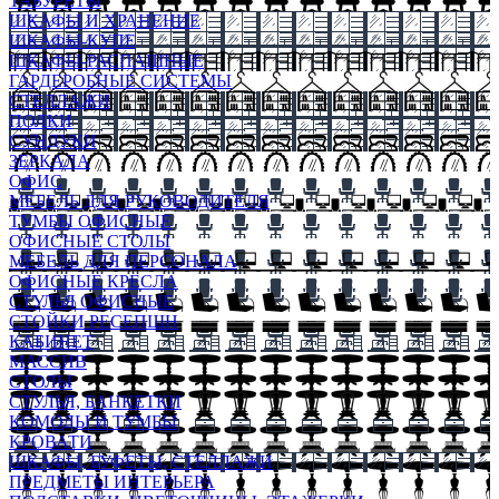
ТАБУРЕТЫ
ШКАФЫ И ХРАНЕНИЕ
ШКАФЫ-КУПЕ
ШКАФЫ-РАСПАШНЫЕ
ГАРДЕРОБНЫЕ СИСТЕМЫ
СТЕЛЛАЖИ
ПОЛКИ
СУНДУКИ
ЗЕРКАЛА
ОФИС
МЕБЕЛЬ ДЛЯ РУКОВОДИТЕЛЯ
ТУМБЫ ОФИСНЫЕ
ОФИСНЫЕ СТОЛЫ
МЕБЕЛЬ ДЛЯ ПЕРСОНАЛА
ОФИСНЫЕ КРЕСЛА
СТУЛЬЯ ОФИСНЫЕ
СТОЙКИ РЕСЕПШН
КАБИНЕТ
МАССИВ
СТОЛЫ
СТУЛЬЯ, БАНКЕТКИ
КОМОДЫ И ТУМБЫ
КРОВАТИ
ШКАФЫ, БУФЕТЫ, СТЕЛЛАЖИ
ПРЕДМЕТЫ ИНТЕРЬЕРА