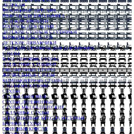
ДЕТСКАЯ
МОДУЛЬНЫЕ ДЕТСКИЕ
МЕБЕЛЬ ДЛЯ ШКОЛЬНИКА
ДЕТСКИЕ КРОВАТИ
МАТРАСЫ ДЛЯ ДЕТЕЙ
ДЕТСКИЕ СТОЛЫ И СТУЛЬЧИКИ
КОМОДЫ ДЛЯ ДЕТЕЙ
ДЕТСКИЕ ДИВАНЧИКИ
ДЕТСКИЙ СТУЛЬЧИК ДЛЯ КОРМЛЕНИЯ
СТОЛЫ
ПЛАСТИКОВЫЕ СТОЛЫ
ТУАЛЕТНЫЕ СТОЛИКИ
ПИСЬМЕННЫЕ СТОЛЫ
ЖУРНАЛЬНЫЕ СТОЛЫ
КОМПЬЮТЕРНЫЕ СТОЛЫ
СТОЛЫ НА КУХНЮ
СТУЛЬЯ
СТУЛЬЯ ОФИСНЫЕ
СТУЛЬЯ ДЕРЕВЯННЫЕ
СТУЛЬЯ МЕТАЛЛИЧЕСКИЕ
СКЛАДНЫЕ СТУЛЬЯ
ПЛАСТИКОВЫЕ КРЕСЛА И СТУЛЬЯ
БАРНЫЕ СТУЛЬЯ
ОФИСНЫЕ КРЕСЛА