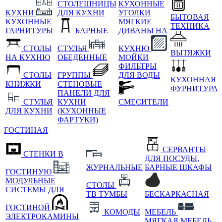
СТОЛЕШНИЦЫ
КУХОННЫЕ
КУХНИ
ДЛЯ КУХНИ
УГОЛКИ
БЫТОВАЯ
КУХОННЫЕ
МЯГКИЕ
ТЕХНИКА
ГАРНИТУРЫ
БАРНЫЕ
ДИВАНЫ НА
СТОЛЫ
СТУЛЬЯ
КУХНЮ
ВЫТЯЖКИ
НА КУХНЮ
ОБЕДЕННЫЕ
МОЙКИ
ФИЛЬТРЫ
СТОЛЫ
ГРУППЫ
ДЛЯ ВОДЫ
КУХОННАЯ
КНИЖКИ
СТЕНОВЫЕ
ФУРНИТУРА
ПАНЕЛИ ДЛЯ
СТУЛЬЯ
КУХНИ
СМЕСИТЕЛИ
ДЛЯ КУХНИ
(КУХОННЫЕ
ФАРТУКИ)
ГОСТИНАЯ
СЕРВАНТЫ
СТЕНКИ В
ДЛЯ ПОСУДЫ,
ЖУРНАЛЬНЫЕ
БАРНЫЕ ШКАФЫ
ГОСТИНУЮ
МОДУЛЬНЫЕ
СТОЛЫ
СИСТЕМЫ ДЛЯ
ТВ ТУМБЫ
БЕСКАРКАСНАЯ
ГОСТИНОЙ
КОМОДЫ
МЕБЕЛЬ
ЭЛЕКТРОКАМИНЫ
МЯГКАЯ МЕБЕЛЬ