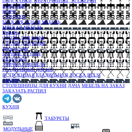
ПОДСТАВКИ, ЦВЕТОЧНИЦЫ, ЭТАЖЕРКИ
КОНСОЛИ
БЮРО
СУНДУКИ
БЕСКАРКАСНАЯ МЕБЕЛЬ
МЯГКАЯ МЕБЕЛЬ
HoReKa
СТОЛЫ ДЛЯ КАФЕ
СТУЛЬЯ ДЛЯ КАФЕ
Мебель лофт
БАРНЫЕ СТУЛЬЯ
ВЕШАЛКИ
УЛИЧНАЯ МЕБЕЛЬ
ГЛАДИЛЬНЫЕ ДОСКИ
ВСТРОЕННАЯ ГЛАДИЛЬНАЯ ДОСКА BELSI
АКЦИИ
СТОЛЕШНИЦЫ ДЛЯ КУХНИ
ДАЧА
МЕБЕЛЬ НА ЗАКАЗ
ЗАКАЗАТЬ РАСПИЛ
КУХНЯ
ТАБУРЕТЫ
МОДУЛЬНЫЕ