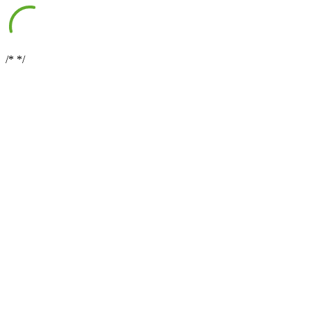
/*
*/