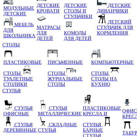
ДЕТСКИЕ
ДЕТСКИЕ
ДЕТСКИЕ
МОДУЛЬНЫЕ
КРОВАТИ
СТОЛЫ И
ДИВАНЧИКИ
ДЕТСКИЕ
СТУЛЬЧИКИ
ДЕТСКИЙ
МЕБЕЛЬ
МАТРАСЫ
СТУЛЬЧИК ДЛЯ
ДЛЯ
ДЛЯ
КОМОДЫ
КОРМЛЕНИЯ
ШКОЛЬНИКА
ДЕТЕЙ
ДЛЯ ДЕТЕЙ
СТОЛЫ
ПЛАСТИКОВЫЕ
ПИСЬМЕННЫЕ
КОМПЬЮТЕРНЫЕ
СТОЛЫ
СТОЛЫ
СТОЛЫ
ТУАЛЕТНЫЕ
ЖУРНАЛЬНЫЕ
СТОЛЫ НА
СТОЛИКИ
СТОЛЫ
КУХНЮ
СТУЛЬЯ
СТУЛЬЯ
СТУЛЬЯ
ПЛАСТИКОВЫЕ
ОФИС
ОФИСНЫЕ
МЕТАЛЛИЧЕСКИЕ
КРЕСЛА И
КРЕС
СТУЛЬЯ
СКЛАДНЫЕ
СТУЛЬЯ
ДЕРЕВЯННЫЕ
СТУЛЬЯ
БАРНЫЕ
ТАБУ
СТУЛЬЯ