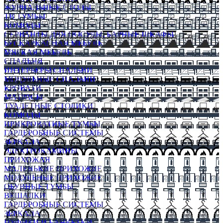
ЖУРНАЛЬНЫЕ СТОЛЫ
ТВ ТУМБЫ
КОМОДЫ
СЕРВАНТЫ ДЛЯ ПОСУДЫ, БАРНЫЕ ШКАФЫ
БЕСКАРКАСНАЯ МЕБЕЛЬ
МЯГКАЯ МЕБЕЛЬ
СПАЛЬНЯ
ИНТЕРЬЕРЫ СПАЛЬНИ
МОДУЛЬНЫЕ СПАЛЬНИ
КРОВАТИ
МАТРАСЫ
ТУАЛЕТНЫЕ СТОЛИКИ
КОМОДЫ
ПРИКРОВАТНЫЕ ТУМБЫ
ГАРДЕРОБНЫЕ СИСТЕМЫ
ЗЕРКАЛА
ЭЛЕКТРОКАМИНЫ
ПРИХОЖАЯ
МАЛЕНЬКИЕ ПРИХОЖИЕ
МОДУЛЬНЫЕ ПРИХОЖИЕ
ОБУВНЫЕ ТУМБЫ
ВЕШАЛКИ
ГАРДЕРОБНЫЕ СИСТЕМЫ
ЗЕРКАЛА
ПУФИКИ И БАНКЕТКИ