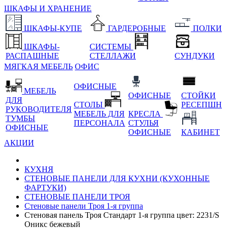
ШКАФЫ И ХРАНЕНИЕ
ШКАФЫ-КУПЕ
ГАРДЕРОБНЫЕ
ПОЛКИ
ШКАФЫ-
СИСТЕМЫ
РАСПАШНЫЕ
СТЕЛЛАЖИ
СУНДУКИ
МЯГКАЯ МЕБЕЛЬ
ОФИС
ОФИСНЫЕ
МЕБЕЛЬ
ОФИСНЫЕ
СТОЙКИ
ДЛЯ
СТОЛЫ
РЕСЕПШН
РУКОВОДИТЕЛЯ
МЕБЕЛЬ ДЛЯ
КРЕСЛА
ТУМБЫ
ПЕРСОНАЛА
СТУЛЬЯ
ОФИСНЫЕ
ОФИСНЫЕ
КАБИНЕТ
АКЦИИ
КУХНЯ
СТЕНОВЫЕ ПАНЕЛИ ДЛЯ КУХНИ (КУХОННЫЕ
ФАРТУКИ)
СТЕНОВЫЕ ПАНЕЛИ ТРОЯ
Стеновые панели Троя 1-я группа
Стеновая панель Троя Стандарт 1-я группа цвет: 2231/S
Оникс бежевый