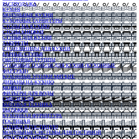
РАСПРОДАЖА
КУХНЯ
МОДУЛЬНЫЕ КУХНИ
КУХОННЫЕ ГАРНИТУРЫ
СТОЛЫ НА КУХНЮ
СТОЛЫ КНИЖКИ
СТУЛЬЯ ДЛЯ КУХНИ
ТАБУРЕТЫ
СТОЛЕШНИЦЫ ДЛЯ КУХНИ
БАРНЫЕ СТУЛЬЯ
ОБЕДЕННЫЕ ГРУППЫ
СТЕНОВЫЕ ПАНЕЛИ ДЛЯ КУХНИ (КУХОННЫЕ
ФАРТУКИ)
КУХОННЫЕ УГОЛКИ МЯГКИЕ
ДИВАНЫ НА КУХНЮ
МОЙКИ
ФИЛЬТРЫ ДЛЯ ВОДЫ
СМЕСИТЕЛИ
БЫТОВАЯ ТЕХНИКА
ВЫТЯЖКИ
КУХОННАЯ ФУРНИТУРА
ГОСТИНАЯ
СТЕНКИ В ГОСТИНУЮ
МОДУЛЬНЫЕ СИСТЕМЫ ДЛЯ ГОСТИНОЙ
ЭЛЕКТРОКАМИНЫ