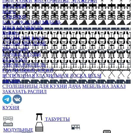
ПОДСТАВКИ, ЦВЕТОЧНИЦЫ, ЭТАЖЕРКИ
КОНСОЛИ
БЮРО
СУНДУКИ
БЕСКАРКАСНАЯ МЕБЕЛЬ
МЯГКАЯ МЕБЕЛЬ
HoReKa
СТОЛЫ ДЛЯ КАФЕ
СТУЛЬЯ ДЛЯ КАФЕ
Мебель лофт
БАРНЫЕ СТУЛЬЯ
ВЕШАЛКИ
УЛИЧНАЯ МЕБЕЛЬ
ГЛАДИЛЬНЫЕ ДОСКИ
ВСТРОЕННАЯ ГЛАДИЛЬНАЯ ДОСКА BELSI
АКЦИИ
СТОЛЕШНИЦЫ ДЛЯ КУХНИ
ДАЧА
МЕБЕЛЬ НА ЗАКАЗ
ЗАКАЗАТЬ РАСПИЛ
КУХНЯ
ТАБУРЕТЫ
МОДУЛЬНЫЕ