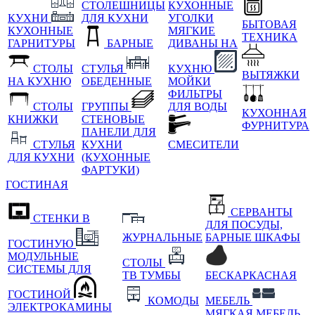
СТОЛЕШНИЦЫ
КУХОННЫЕ
КУХНИ
ДЛЯ КУХНИ
УГОЛКИ
БЫТОВАЯ
КУХОННЫЕ
МЯГКИЕ
ТЕХНИКА
ГАРНИТУРЫ
БАРНЫЕ
ДИВАНЫ НА
СТОЛЫ
СТУЛЬЯ
КУХНЮ
ВЫТЯЖКИ
НА КУХНЮ
ОБЕДЕННЫЕ
МОЙКИ
ФИЛЬТРЫ
СТОЛЫ
ГРУППЫ
ДЛЯ ВОДЫ
КУХОННАЯ
КНИЖКИ
СТЕНОВЫЕ
ФУРНИТУРА
ПАНЕЛИ ДЛЯ
СТУЛЬЯ
КУХНИ
СМЕСИТЕЛИ
ДЛЯ КУХНИ
(КУХОННЫЕ
ФАРТУКИ)
ГОСТИНАЯ
СЕРВАНТЫ
СТЕНКИ В
ДЛЯ ПОСУДЫ,
ЖУРНАЛЬНЫЕ
БАРНЫЕ ШКАФЫ
ГОСТИНУЮ
МОДУЛЬНЫЕ
СТОЛЫ
СИСТЕМЫ ДЛЯ
ТВ ТУМБЫ
БЕСКАРКАСНАЯ
ГОСТИНОЙ
КОМОДЫ
МЕБЕЛЬ
ЭЛЕКТРОКАМИНЫ
МЯГКАЯ МЕБЕЛЬ