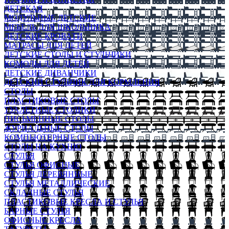
ДЕТСКАЯ
МОДУЛЬНЫЕ ДЕТСКИЕ
МЕБЕЛЬ ДЛЯ ШКОЛЬНИКА
ДЕТСКИЕ КРОВАТИ
МАТРАСЫ ДЛЯ ДЕТЕЙ
ДЕТСКИЕ СТОЛЫ И СТУЛЬЧИКИ
КОМОДЫ ДЛЯ ДЕТЕЙ
ДЕТСКИЕ ДИВАНЧИКИ
ДЕТСКИЙ СТУЛЬЧИК ДЛЯ КОРМЛЕНИЯ
СТОЛЫ
ПЛАСТИКОВЫЕ СТОЛЫ
ТУАЛЕТНЫЕ СТОЛИКИ
ПИСЬМЕННЫЕ СТОЛЫ
ЖУРНАЛЬНЫЕ СТОЛЫ
КОМПЬЮТЕРНЫЕ СТОЛЫ
СТОЛЫ НА КУХНЮ
СТУЛЬЯ
СТУЛЬЯ ОФИСНЫЕ
СТУЛЬЯ ДЕРЕВЯННЫЕ
СТУЛЬЯ МЕТАЛЛИЧЕСКИЕ
СКЛАДНЫЕ СТУЛЬЯ
ПЛАСТИКОВЫЕ КРЕСЛА И СТУЛЬЯ
БАРНЫЕ СТУЛЬЯ
ОФИСНЫЕ КРЕСЛА