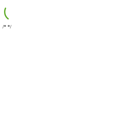
/*
*/