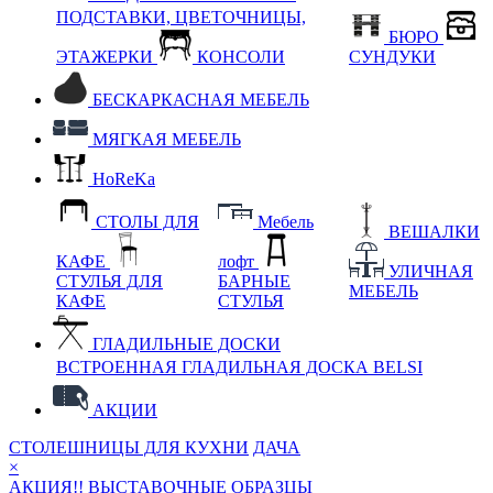
ПОДСТАВКИ, ЦВЕТОЧНИЦЫ,
БЮРО
ЭТАЖЕРКИ
КОНСОЛИ
СУНДУКИ
БЕСКАРКАСНАЯ МЕБЕЛЬ
МЯГКАЯ МЕБЕЛЬ
HoReKa
СТОЛЫ ДЛЯ
Мебель
ВЕШАЛКИ
КАФЕ
лофт
УЛИЧНАЯ
СТУЛЬЯ ДЛЯ
БАРНЫЕ
МЕБЕЛЬ
КАФЕ
СТУЛЬЯ
ГЛАДИЛЬНЫЕ ДОСКИ
ВСТРОЕННАЯ ГЛАДИЛЬНАЯ ДОСКА BELSI
АКЦИИ
СТОЛЕШНИЦЫ ДЛЯ КУХНИ
ДАЧА
×
АКЦИЯ!! ВЫСТАВОЧНЫЕ ОБРАЗЦЫ