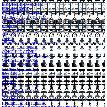
ТАБУРЕТЫ
ШКАФЫ И ХРАНЕНИЕ
ШКАФЫ-КУПЕ
ШКАФЫ-РАСПАШНЫЕ
ГАРДЕРОБНЫЕ СИСТЕМЫ
СТЕЛЛАЖИ
ПОЛКИ
СУНДУКИ
ЗЕРКАЛА
ОФИС
МЕБЕЛЬ ДЛЯ РУКОВОДИТЕЛЯ
ТУМБЫ ОФИСНЫЕ
ОФИСНЫЕ СТОЛЫ
МЕБЕЛЬ ДЛЯ ПЕРСОНАЛА
ОФИСНЫЕ КРЕСЛА
СТУЛЬЯ ОФИСНЫЕ
СТОЙКИ РЕСЕПШН
КАБИНЕТ
МАССИВ
СТОЛЫ
СТУЛЬЯ, БАНКЕТКИ
КОМОДЫ И ТУМБЫ
КРОВАТИ
ШКАФЫ, БУФЕТЫ, СТЕЛЛАЖИ
ПРЕДМЕТЫ ИНТЕРЬЕРА