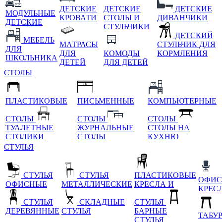
ДЕТСКИЕ
ДЕТСКИЕ
ДЕТСКИЕ
МОДУЛЬНЫЕ
КРОВАТИ
СТОЛЫ И
ДИВАНЧИКИ
ДЕТСКИЕ
СТУЛЬЧИКИ
ДЕТСКИЙ
МЕБЕЛЬ
МАТРАСЫ
СТУЛЬЧИК ДЛЯ
ДЛЯ
ДЛЯ
КОМОДЫ
КОРМЛЕНИЯ
ШКОЛЬНИКА
ДЕТЕЙ
ДЛЯ ДЕТЕЙ
СТОЛЫ
ПЛАСТИКОВЫЕ
ПИСЬМЕННЫЕ
КОМПЬЮТЕРНЫЕ
СТОЛЫ
СТОЛЫ
СТОЛЫ
ТУАЛЕТНЫЕ
ЖУРНАЛЬНЫЕ
СТОЛЫ НА
СТОЛИКИ
СТОЛЫ
КУХНЮ
СТУЛЬЯ
СТУЛЬЯ
СТУЛЬЯ
ПЛАСТИКОВЫЕ
ОФИС
ОФИСНЫЕ
МЕТАЛЛИЧЕСКИЕ
КРЕСЛА И
КРЕС
СТУЛЬЯ
СКЛАДНЫЕ
СТУЛЬЯ
ДЕРЕВЯННЫЕ
СТУЛЬЯ
БАРНЫЕ
ТАБУ
СТУЛЬЯ