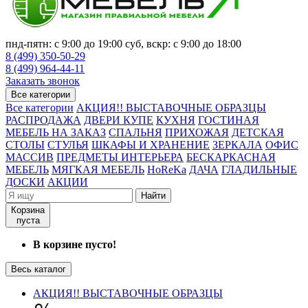
пнд-пятн: с 9:00 до 19:00 суб, вскр: с 9:00 до 18:00
8 (499) 350-50-29
8 (499) 964-44-11
Заказать звонок
Все категории
Все категории
АКЦИЯ!! ВЫСТАВОЧНЫЕ ОБРАЗЦЫ
РАСПРОДАЖА
ДВЕРИ КУПЕ
КУХНЯ
ГОСТИНАЯ
МЕБЕЛЬ НА ЗАКАЗ
СПАЛЬНЯ
ПРИХОЖАЯ
ДЕТСКАЯ
СТОЛЫ
СТУЛЬЯ
ШКАФЫ И ХРАНЕНИЕ
ЗЕРКАЛА
ОФИС
МАССИВ
ПРЕДМЕТЫ ИНТЕРЬЕРА
БЕСКАРКАСНАЯ
МЕБЕЛЬ
МЯГКАЯ МЕБЕЛЬ
HoReKa
ДАЧА
ГЛАДИЛЬНЫЕ
ДОСКИ
АКЦИИ
Найти
Корзина
пуста
В корзине пусто!
Весь каталог
АКЦИЯ!! ВЫСТАВОЧНЫЕ ОБРАЗЦЫ