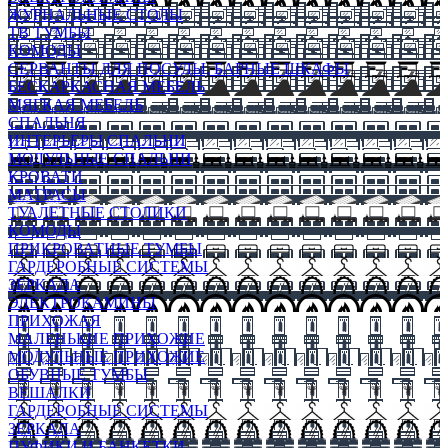
ЖУРНАЛЬНЫЕ СТОЛЫ
ТВ ТУМБЫ
КОМОДЫ
СЕРВАНТЫ ДЛЯ ПОСУДЫ, БАРНЫЕ ШКАФЫ
БЕСКАРКАСНАЯ МЕБЕЛЬ
МЯГКАЯ МЕБЕЛЬ
СПАЛЬНЯ
ИНТЕРЬЕРЫ СПАЛЬНИ
МОДУЛЬНЫЕ СПАЛЬНИ
КРОВАТИ
МАТРАСЫ
ТУАЛЕТНЫЕ СТОЛИКИ
КОМОДЫ
ПРИКРОВАТНЫЕ ТУМБЫ
ГАРДЕРОБНЫЕ СИСТЕМЫ
ЗЕРКАЛА
ЭЛЕКТРОКАМИНЫ
ПРИХОЖАЯ
МАЛЕНЬКИЕ ПРИХОЖИЕ
МОДУЛЬНЫЕ ПРИХОЖИЕ
ОБУВНЫЕ ТУМБЫ
ВЕШАЛКИ
ГАРДЕРОБНЫЕ СИСТЕМЫ
ЗЕРКАЛА
ПУФИКИ И БАНКЕТКИ