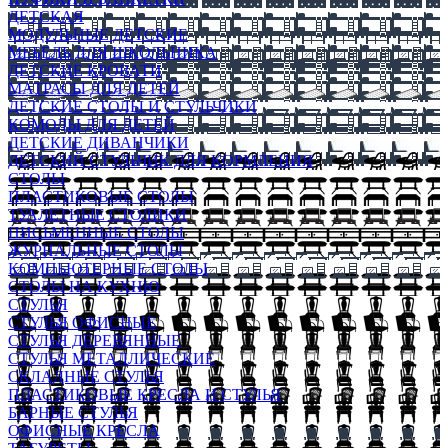
ДЕТСКАЯ
МОДУЛЬНЫЕ ДЕТСКИЕ
МЕБЕЛЬ ДЛЯ ШКОЛЬНИКА
ДЕТСКИЕ КРОВАТИ
МАТРАСЫ ДЛЯ ДЕТЕЙ
ДЕТСКИЕ СТОЛЫ И СТУЛЬЧИКИ
КОМОДЫ ДЛЯ ДЕТЕЙ
ДЕТСКИЕ ДИВАНЧИКИ
ДЕТСКИЙ СТУЛЬЧИК ДЛЯ КОРМЛЕНИЯ
СТОЛЫ
ПЛАСТИКОВЫЕ СТОЛЫ
ТУАЛЕТНЫЕ СТОЛИКИ
ПИСЬМЕННЫЕ СТОЛЫ
ЖУРНАЛЬНЫЕ СТОЛЫ
КОМПЬЮТЕРНЫЕ СТОЛЫ
СТОЛЫ НА КУХНЮ
СТУЛЬЯ
СТУЛЬЯ ОФИСНЫЕ
СТУЛЬЯ ДЕРЕВЯННЫЕ
СТУЛЬЯ МЕТАЛЛИЧЕСКИЕ
СКЛАДНЫЕ СТУЛЬЯ
ПЛАСТИКОВЫЕ КРЕСЛА И СТУЛЬЯ
БАРНЫЕ СТУЛЬЯ
ОФИСНЫЕ КРЕСЛА