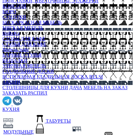
ПОДСТАВКИ, ЦВЕТОЧНИЦЫ, ЭТАЖЕРКИ
КОНСОЛИ
БЮРО
СУНДУКИ
БЕСКАРКАСНАЯ МЕБЕЛЬ
МЯГКАЯ МЕБЕЛЬ
HoReKa
СТОЛЫ ДЛЯ КАФЕ
СТУЛЬЯ ДЛЯ КАФЕ
Мебель лофт
БАРНЫЕ СТУЛЬЯ
ВЕШАЛКИ
УЛИЧНАЯ МЕБЕЛЬ
ГЛАДИЛЬНЫЕ ДОСКИ
ВСТРОЕННАЯ ГЛАДИЛЬНАЯ ДОСКА BELSI
АКЦИИ
СТОЛЕШНИЦЫ ДЛЯ КУХНИ
ДАЧА
МЕБЕЛЬ НА ЗАКАЗ
ЗАКАЗАТЬ РАСПИЛ
КУХНЯ
ТАБУРЕТЫ
МОДУЛЬНЫЕ