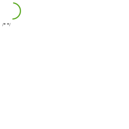
/*
*/