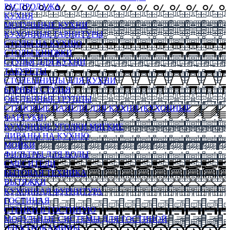
РАСПРОДАЖА
КУХНЯ
МОДУЛЬНЫЕ КУХНИ
КУХОННЫЕ ГАРНИТУРЫ
СТОЛЫ НА КУХНЮ
СТОЛЫ КНИЖКИ
СТУЛЬЯ ДЛЯ КУХНИ
ТАБУРЕТЫ
СТОЛЕШНИЦЫ ДЛЯ КУХНИ
БАРНЫЕ СТУЛЬЯ
ОБЕДЕННЫЕ ГРУППЫ
СТЕНОВЫЕ ПАНЕЛИ ДЛЯ КУХНИ (КУХОННЫЕ
ФАРТУКИ)
КУХОННЫЕ УГОЛКИ МЯГКИЕ
ДИВАНЫ НА КУХНЮ
МОЙКИ
ФИЛЬТРЫ ДЛЯ ВОДЫ
СМЕСИТЕЛИ
БЫТОВАЯ ТЕХНИКА
ВЫТЯЖКИ
КУХОННАЯ ФУРНИТУРА
ГОСТИНАЯ
СТЕНКИ В ГОСТИНУЮ
МОДУЛЬНЫЕ СИСТЕМЫ ДЛЯ ГОСТИНОЙ
ЭЛЕКТРОКАМИНЫ