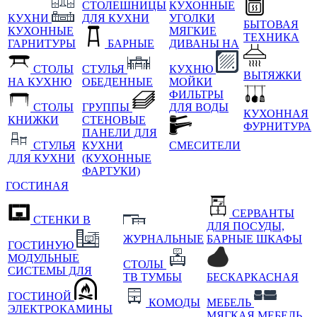
СТОЛЕШНИЦЫ
КУХОННЫЕ
КУХНИ
ДЛЯ КУХНИ
УГОЛКИ
БЫТОВАЯ
КУХОННЫЕ
МЯГКИЕ
ТЕХНИКА
ГАРНИТУРЫ
БАРНЫЕ
ДИВАНЫ НА
СТОЛЫ
СТУЛЬЯ
КУХНЮ
ВЫТЯЖКИ
НА КУХНЮ
ОБЕДЕННЫЕ
МОЙКИ
ФИЛЬТРЫ
СТОЛЫ
ГРУППЫ
ДЛЯ ВОДЫ
КУХОННАЯ
КНИЖКИ
СТЕНОВЫЕ
ФУРНИТУРА
ПАНЕЛИ ДЛЯ
СТУЛЬЯ
КУХНИ
СМЕСИТЕЛИ
ДЛЯ КУХНИ
(КУХОННЫЕ
ФАРТУКИ)
ГОСТИНАЯ
СЕРВАНТЫ
СТЕНКИ В
ДЛЯ ПОСУДЫ,
ЖУРНАЛЬНЫЕ
БАРНЫЕ ШКАФЫ
ГОСТИНУЮ
МОДУЛЬНЫЕ
СТОЛЫ
СИСТЕМЫ ДЛЯ
ТВ ТУМБЫ
БЕСКАРКАСНАЯ
ГОСТИНОЙ
КОМОДЫ
МЕБЕЛЬ
ЭЛЕКТРОКАМИНЫ
МЯГКАЯ МЕБЕЛЬ