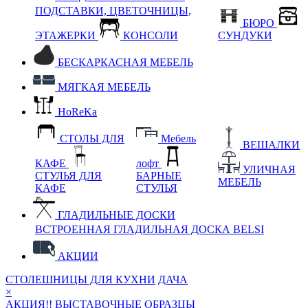
ПОДСТАВКИ, ЦВЕТОЧНИЦЫ,
БЮРО
ЭТАЖЕРКИ
КОНСОЛИ
СУНДУКИ
БЕСКАРКАСНАЯ МЕБЕЛЬ
МЯГКАЯ МЕБЕЛЬ
HoReKa
СТОЛЫ ДЛЯ
Мебель
ВЕШАЛКИ
КАФЕ
лофт
УЛИЧНАЯ
СТУЛЬЯ ДЛЯ
БАРНЫЕ
МЕБЕЛЬ
КАФЕ
СТУЛЬЯ
ГЛАДИЛЬНЫЕ ДОСКИ
ВСТРОЕННАЯ ГЛАДИЛЬНАЯ ДОСКА BELSI
АКЦИИ
СТОЛЕШНИЦЫ ДЛЯ КУХНИ
ДАЧА
×
АКЦИЯ!! ВЫСТАВОЧНЫЕ ОБРАЗЦЫ