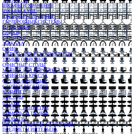
ТАБУРЕТЫ
ШКАФЫ И ХРАНЕНИЕ
ШКАФЫ-КУПЕ
ШКАФЫ-РАСПАШНЫЕ
ГАРДЕРОБНЫЕ СИСТЕМЫ
СТЕЛЛАЖИ
ПОЛКИ
СУНДУКИ
ЗЕРКАЛА
ОФИС
МЕБЕЛЬ ДЛЯ РУКОВОДИТЕЛЯ
ТУМБЫ ОФИСНЫЕ
ОФИСНЫЕ СТОЛЫ
МЕБЕЛЬ ДЛЯ ПЕРСОНАЛА
ОФИСНЫЕ КРЕСЛА
СТУЛЬЯ ОФИСНЫЕ
СТОЙКИ РЕСЕПШН
КАБИНЕТ
МАССИВ
СТОЛЫ
СТУЛЬЯ, БАНКЕТКИ
КОМОДЫ И ТУМБЫ
КРОВАТИ
ШКАФЫ, БУФЕТЫ, СТЕЛЛАЖИ
ПРЕДМЕТЫ ИНТЕРЬЕРА