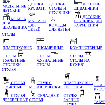
ДЕТСКИЕ
ДЕТСКИЕ
ДЕТСКИЕ
МОДУЛЬНЫЕ
КРОВАТИ
СТОЛЫ И
ДИВАНЧИКИ
ДЕТСКИЕ
СТУЛЬЧИКИ
ДЕТСКИЙ
МЕБЕЛЬ
МАТРАСЫ
СТУЛЬЧИК ДЛЯ
ДЛЯ
ДЛЯ
КОМОДЫ
КОРМЛЕНИЯ
ШКОЛЬНИКА
ДЕТЕЙ
ДЛЯ ДЕТЕЙ
СТОЛЫ
ПЛАСТИКОВЫЕ
ПИСЬМЕННЫЕ
КОМПЬЮТЕРНЫЕ
СТОЛЫ
СТОЛЫ
СТОЛЫ
ТУАЛЕТНЫЕ
ЖУРНАЛЬНЫЕ
СТОЛЫ НА
СТОЛИКИ
СТОЛЫ
КУХНЮ
СТУЛЬЯ
СТУЛЬЯ
СТУЛЬЯ
ПЛАСТИКОВЫЕ
ОФИС
ОФИСНЫЕ
МЕТАЛЛИЧЕСКИЕ
КРЕСЛА И
КРЕС
СТУЛЬЯ
СКЛАДНЫЕ
СТУЛЬЯ
ДЕРЕВЯННЫЕ
СТУЛЬЯ
БАРНЫЕ
ТАБУ
СТУЛЬЯ