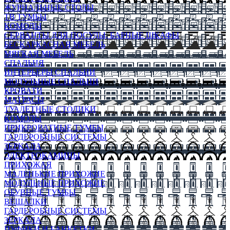
ЖУРНАЛЬНЫЕ СТОЛЫ
ТВ ТУМБЫ
КОМОДЫ
СЕРВАНТЫ ДЛЯ ПОСУДЫ, БАРНЫЕ ШКАФЫ
БЕСКАРКАСНАЯ МЕБЕЛЬ
МЯГКАЯ МЕБЕЛЬ
СПАЛЬНЯ
ИНТЕРЬЕРЫ СПАЛЬНИ
МОДУЛЬНЫЕ СПАЛЬНИ
КРОВАТИ
МАТРАСЫ
ТУАЛЕТНЫЕ СТОЛИКИ
КОМОДЫ
ПРИКРОВАТНЫЕ ТУМБЫ
ГАРДЕРОБНЫЕ СИСТЕМЫ
ЗЕРКАЛА
ЭЛЕКТРОКАМИНЫ
ПРИХОЖАЯ
МАЛЕНЬКИЕ ПРИХОЖИЕ
МОДУЛЬНЫЕ ПРИХОЖИЕ
ОБУВНЫЕ ТУМБЫ
ВЕШАЛКИ
ГАРДЕРОБНЫЕ СИСТЕМЫ
ЗЕРКАЛА
ПУФИКИ И БАНКЕТКИ