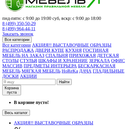
пнд-пятн: с 9:00 до 19:00 суб, вскр: с 9:00 до 18:00
8 (499) 350-50-29
8 (499) 964-44-11
Заказать звонок
Все категории
Все категории
АКЦИЯ!! ВЫСТАВОЧНЫЕ ОБРАЗЦЫ
РАСПРОДАЖА
ДВЕРИ КУПЕ
КУХНЯ
ГОСТИНАЯ
МЕБЕЛЬ НА ЗАКАЗ
СПАЛЬНЯ
ПРИХОЖАЯ
ДЕТСКАЯ
СТОЛЫ
СТУЛЬЯ
ШКАФЫ И ХРАНЕНИЕ
ЗЕРКАЛА
ОФИС
МАССИВ
ПРЕДМЕТЫ ИНТЕРЬЕРА
БЕСКАРКАСНАЯ
МЕБЕЛЬ
МЯГКАЯ МЕБЕЛЬ
HoReKa
ДАЧА
ГЛАДИЛЬНЫЕ
ДОСКИ
АКЦИИ
Найти
Корзина
пуста
В корзине пусто!
Весь каталог
АКЦИЯ!! ВЫСТАВОЧНЫЕ ОБРАЗЦЫ