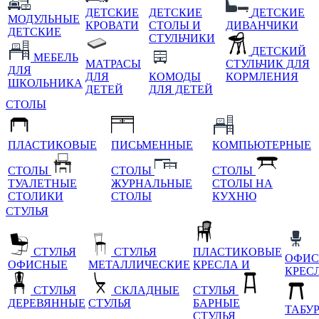
ДЕТСКИЕ
ДЕТСКИЕ
ДЕТСКИЕ
МОДУЛЬНЫЕ
КРОВАТИ
СТОЛЫ И
ДИВАНЧИКИ
ДЕТСКИЕ
СТУЛЬЧИКИ
ДЕТСКИЙ
МЕБЕЛЬ
МАТРАСЫ
СТУЛЬЧИК ДЛЯ
ДЛЯ
ДЛЯ
КОМОДЫ
КОРМЛЕНИЯ
ШКОЛЬНИКА
ДЕТЕЙ
ДЛЯ ДЕТЕЙ
СТОЛЫ
ПЛАСТИКОВЫЕ
ПИСЬМЕННЫЕ
КОМПЬЮТЕРНЫЕ
СТОЛЫ
СТОЛЫ
СТОЛЫ
ТУАЛЕТНЫЕ
ЖУРНАЛЬНЫЕ
СТОЛЫ НА
СТОЛИКИ
СТОЛЫ
КУХНЮ
СТУЛЬЯ
СТУЛЬЯ
СТУЛЬЯ
ПЛАСТИКОВЫЕ
ОФИС
ОФИСНЫЕ
МЕТАЛЛИЧЕСКИЕ
КРЕСЛА И
КРЕС
СТУЛЬЯ
СКЛАДНЫЕ
СТУЛЬЯ
ДЕРЕВЯННЫЕ
СТУЛЬЯ
БАРНЫЕ
ТАБУ
СТУЛЬЯ