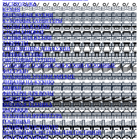
РАСПРОДАЖА
КУХНЯ
МОДУЛЬНЫЕ КУХНИ
КУХОННЫЕ ГАРНИТУРЫ
СТОЛЫ НА КУХНЮ
СТОЛЫ КНИЖКИ
СТУЛЬЯ ДЛЯ КУХНИ
ТАБУРЕТЫ
СТОЛЕШНИЦЫ ДЛЯ КУХНИ
БАРНЫЕ СТУЛЬЯ
ОБЕДЕННЫЕ ГРУППЫ
СТЕНОВЫЕ ПАНЕЛИ ДЛЯ КУХНИ (КУХОННЫЕ
ФАРТУКИ)
КУХОННЫЕ УГОЛКИ МЯГКИЕ
ДИВАНЫ НА КУХНЮ
МОЙКИ
ФИЛЬТРЫ ДЛЯ ВОДЫ
СМЕСИТЕЛИ
БЫТОВАЯ ТЕХНИКА
ВЫТЯЖКИ
КУХОННАЯ ФУРНИТУРА
ГОСТИНАЯ
СТЕНКИ В ГОСТИНУЮ
МОДУЛЬНЫЕ СИСТЕМЫ ДЛЯ ГОСТИНОЙ
ЭЛЕКТРОКАМИНЫ