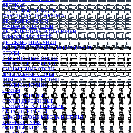
ДЕТСКАЯ
МОДУЛЬНЫЕ ДЕТСКИЕ
МЕБЕЛЬ ДЛЯ ШКОЛЬНИКА
ДЕТСКИЕ КРОВАТИ
МАТРАСЫ ДЛЯ ДЕТЕЙ
ДЕТСКИЕ СТОЛЫ И СТУЛЬЧИКИ
КОМОДЫ ДЛЯ ДЕТЕЙ
ДЕТСКИЕ ДИВАНЧИКИ
ДЕТСКИЙ СТУЛЬЧИК ДЛЯ КОРМЛЕНИЯ
СТОЛЫ
ПЛАСТИКОВЫЕ СТОЛЫ
ТУАЛЕТНЫЕ СТОЛИКИ
ПИСЬМЕННЫЕ СТОЛЫ
ЖУРНАЛЬНЫЕ СТОЛЫ
КОМПЬЮТЕРНЫЕ СТОЛЫ
СТОЛЫ НА КУХНЮ
СТУЛЬЯ
СТУЛЬЯ ОФИСНЫЕ
СТУЛЬЯ ДЕРЕВЯННЫЕ
СТУЛЬЯ МЕТАЛЛИЧЕСКИЕ
СКЛАДНЫЕ СТУЛЬЯ
ПЛАСТИКОВЫЕ КРЕСЛА И СТУЛЬЯ
БАРНЫЕ СТУЛЬЯ
ОФИСНЫЕ КРЕСЛА