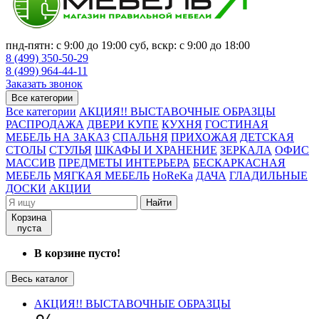
пнд-пятн: с 9:00 до 19:00 суб, вскр: с 9:00 до 18:00
8 (499) 350-50-29
8 (499) 964-44-11
Заказать звонок
Все категории
Все категории
АКЦИЯ!! ВЫСТАВОЧНЫЕ ОБРАЗЦЫ
РАСПРОДАЖА
ДВЕРИ КУПЕ
КУХНЯ
ГОСТИНАЯ
МЕБЕЛЬ НА ЗАКАЗ
СПАЛЬНЯ
ПРИХОЖАЯ
ДЕТСКАЯ
СТОЛЫ
СТУЛЬЯ
ШКАФЫ И ХРАНЕНИЕ
ЗЕРКАЛА
ОФИС
МАССИВ
ПРЕДМЕТЫ ИНТЕРЬЕРА
БЕСКАРКАСНАЯ
МЕБЕЛЬ
МЯГКАЯ МЕБЕЛЬ
HoReKa
ДАЧА
ГЛАДИЛЬНЫЕ
ДОСКИ
АКЦИИ
Найти
Корзина
пуста
В корзине пусто!
Весь каталог
АКЦИЯ!! ВЫСТАВОЧНЫЕ ОБРАЗЦЫ