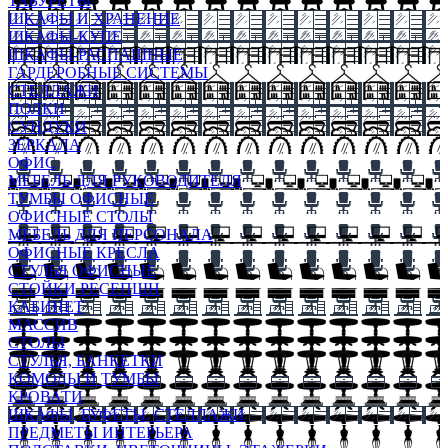
ТАБУРЕТЫ
ШКАФЫ И ХРАНЕНИЕ
ШКАФЫ-КУПЕ
ШКАФЫ-РАСПАШНЫЕ
ГАРДЕРОБНЫЕ СИСТЕМЫ
СТЕЛЛАЖИ
ПОЛКИ
СУНДУКИ
ЗЕРКАЛА
ОФИС
МЕБЕЛЬ ДЛЯ РУКОВОДИТЕЛЯ
ТУМБЫ ОФИСНЫЕ
ОФИСНЫЕ СТОЛЫ
МЕБЕЛЬ ДЛЯ ПЕРСОНАЛА
ОФИСНЫЕ КРЕСЛА
СТУЛЬЯ ОФИСНЫЕ
СТОЙКИ РЕСЕПШН
КАБИНЕТ
МАССИВ
СТОЛЫ
СТУЛЬЯ, БАНКЕТКИ
КОМОДЫ И ТУМБЫ
КРОВАТИ
ШКАФЫ, БУФЕТЫ, СТЕЛЛАЖИ
ПРЕДМЕТЫ ИНТЕРЬЕРА