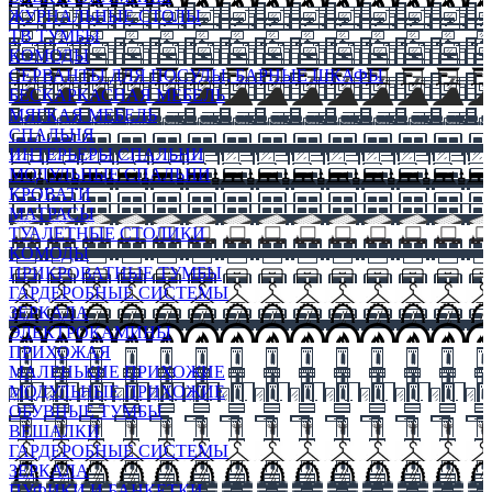
ЖУРНАЛЬНЫЕ СТОЛЫ
ТВ ТУМБЫ
КОМОДЫ
СЕРВАНТЫ ДЛЯ ПОСУДЫ, БАРНЫЕ ШКАФЫ
БЕСКАРКАСНАЯ МЕБЕЛЬ
МЯГКАЯ МЕБЕЛЬ
СПАЛЬНЯ
ИНТЕРЬЕРЫ СПАЛЬНИ
МОДУЛЬНЫЕ СПАЛЬНИ
КРОВАТИ
МАТРАСЫ
ТУАЛЕТНЫЕ СТОЛИКИ
КОМОДЫ
ПРИКРОВАТНЫЕ ТУМБЫ
ГАРДЕРОБНЫЕ СИСТЕМЫ
ЗЕРКАЛА
ЭЛЕКТРОКАМИНЫ
ПРИХОЖАЯ
МАЛЕНЬКИЕ ПРИХОЖИЕ
МОДУЛЬНЫЕ ПРИХОЖИЕ
ОБУВНЫЕ ТУМБЫ
ВЕШАЛКИ
ГАРДЕРОБНЫЕ СИСТЕМЫ
ЗЕРКАЛА
ПУФИКИ И БАНКЕТКИ