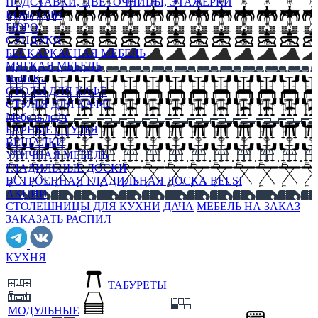
ПОДСТАВКИ, ЦВЕТОЧНИЦЫ, ЭТАЖЕРКИ
КОНСОЛИ
БЮРО
СУНДУКИ
БЕСКАРКАСНАЯ МЕБЕЛЬ
МЯГКАЯ МЕБЕЛЬ
HoReKa
СТОЛЫ ДЛЯ КАФЕ
СТУЛЬЯ ДЛЯ КАФЕ
Мебель лофт
БАРНЫЕ СТУЛЬЯ
ВЕШАЛКИ
УЛИЧНАЯ МЕБЕЛЬ
ГЛАДИЛЬНЫЕ ДОСКИ
ВСТРОЕННАЯ ГЛАДИЛЬНАЯ ДОСКА BELSI
АКЦИИ
СТОЛЕШНИЦЫ ДЛЯ КУХНИ
ДАЧА
МЕБЕЛЬ НА ЗАКАЗ
ЗАКАЗАТЬ РАСПИЛ
КУХНЯ
ТАБУРЕТЫ
МОДУЛЬНЫЕ