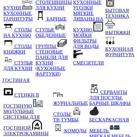
СТОЛЕШНИЦЫ
КУХОННЫЕ
КУХНИ
ДЛЯ КУХНИ
УГОЛКИ
БЫТОВАЯ
КУХОННЫЕ
МЯГКИЕ
ТЕХНИКА
ГАРНИТУРЫ
БАРНЫЕ
ДИВАНЫ НА
СТОЛЫ
СТУЛЬЯ
КУХНЮ
ВЫТЯЖКИ
НА КУХНЮ
ОБЕДЕННЫЕ
МОЙКИ
ФИЛЬТРЫ
СТОЛЫ
ГРУППЫ
ДЛЯ ВОДЫ
КУХОННАЯ
КНИЖКИ
СТЕНОВЫЕ
ФУРНИТУРА
ПАНЕЛИ ДЛЯ
СТУЛЬЯ
КУХНИ
СМЕСИТЕЛИ
ДЛЯ КУХНИ
(КУХОННЫЕ
ФАРТУКИ)
ГОСТИНАЯ
СЕРВАНТЫ
СТЕНКИ В
ДЛЯ ПОСУДЫ,
ЖУРНАЛЬНЫЕ
БАРНЫЕ ШКАФЫ
ГОСТИНУЮ
МОДУЛЬНЫЕ
СТОЛЫ
СИСТЕМЫ ДЛЯ
ТВ ТУМБЫ
БЕСКАРКАСНАЯ
ГОСТИНОЙ
КОМОДЫ
МЕБЕЛЬ
ЭЛЕКТРОКАМИНЫ
МЯГКАЯ МЕБЕЛЬ