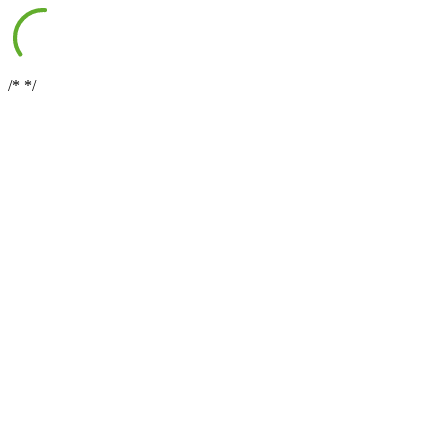
/*
*/