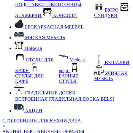
ПОДСТАВКИ, ЦВЕТОЧНИЦЫ,
БЮРО
ЭТАЖЕРКИ
КОНСОЛИ
СУНДУКИ
БЕСКАРКАСНАЯ МЕБЕЛЬ
МЯГКАЯ МЕБЕЛЬ
HoReKa
СТОЛЫ ДЛЯ
Мебель
ВЕШАЛКИ
КАФЕ
лофт
УЛИЧНАЯ
СТУЛЬЯ ДЛЯ
БАРНЫЕ
МЕБЕЛЬ
КАФЕ
СТУЛЬЯ
ГЛАДИЛЬНЫЕ ДОСКИ
ВСТРОЕННАЯ ГЛАДИЛЬНАЯ ДОСКА BELSI
АКЦИИ
СТОЛЕШНИЦЫ ДЛЯ КУХНИ
ДАЧА
×
АКЦИЯ!! ВЫСТАВОЧНЫЕ ОБРАЗЦЫ