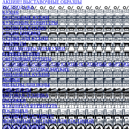
АКЦИЯ!! ВЫСТАВОЧНЫЕ ОБРАЗЦЫ
РАСПРОДАЖА
КУХНЯ
МОДУЛЬНЫЕ КУХНИ
КУХОННЫЕ ГАРНИТУРЫ
СТОЛЫ НА КУХНЮ
СТОЛЫ КНИЖКИ
СТУЛЬЯ ДЛЯ КУХНИ
ТАБУРЕТЫ
СТОЛЕШНИЦЫ ДЛЯ КУХНИ
БАРНЫЕ СТУЛЬЯ
ОБЕДЕННЫЕ ГРУППЫ
СТЕНОВЫЕ ПАНЕЛИ ДЛЯ КУХНИ (КУХОННЫЕ ФАРТУКИ
КУХОННЫЕ УГОЛКИ МЯГКИЕ
ДИВАНЫ НА КУХНЮ
МОЙКИ
ФИЛЬТРЫ ДЛЯ ВОДЫ
СМЕСИТЕЛИ
БЫТОВАЯ ТЕХНИКА
ВЫТЯЖКИ
КУХОННАЯ ФУРНИТУРА
ГОСТИНАЯ
СТЕНКИ В ГОСТИНУЮ
МОДУЛЬНЫЕ СИСТЕМЫ ДЛЯ ГОСТИНОЙ
ЭЛЕКТРОКАМИНЫ