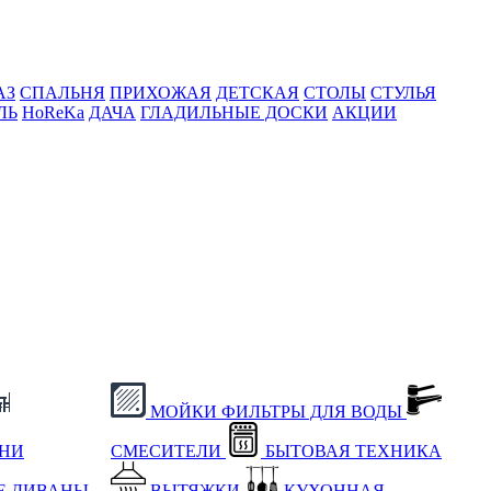
АЗ
СПАЛЬНЯ
ПРИХОЖАЯ
ДЕТСКАЯ
СТОЛЫ
СТУЛЬЯ
ЛЬ
HoReKa
ДАЧА
ГЛАДИЛЬНЫЕ ДОСКИ
АКЦИИ
МОЙКИ
ФИЛЬТРЫ ДЛЯ ВОДЫ
ХНИ
СМЕСИТЕЛИ
БЫТОВАЯ ТЕХНИКА
Е
ДИВАНЫ
ВЫТЯЖКИ
КУХОННАЯ