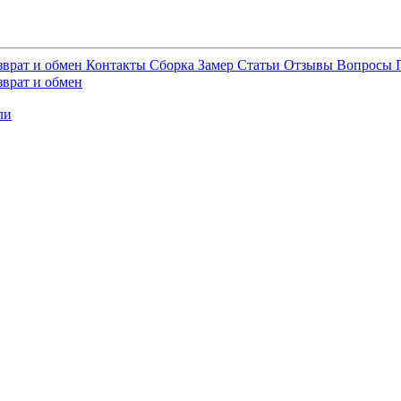
зврат и обмен
Контакты
Сборка
Замер
Статьи
Отзывы
Вопросы
зврат и обмен
ли