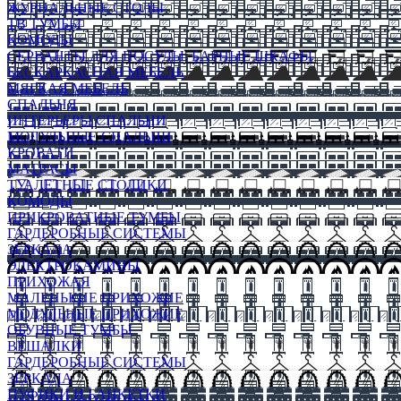
ЖУРНАЛЬНЫЕ СТОЛЫ
ТВ ТУМБЫ
КОМОДЫ
СЕРВАНТЫ ДЛЯ ПОСУДЫ, БАРНЫЕ ШКАФЫ
БЕСКАРКАСНАЯ МЕБЕЛЬ
МЯГКАЯ МЕБЕЛЬ
СПАЛЬНЯ
ИНТЕРЬЕРЫ СПАЛЬНИ
МОДУЛЬНЫЕ СПАЛЬНИ
КРОВАТИ
МАТРАСЫ
ТУАЛЕТНЫЕ СТОЛИКИ
КОМОДЫ
ПРИКРОВАТНЫЕ ТУМБЫ
ГАРДЕРОБНЫЕ СИСТЕМЫ
ЗЕРКАЛА
ЭЛЕКТРОКАМИНЫ
ПРИХОЖАЯ
МАЛЕНЬКИЕ ПРИХОЖИЕ
МОДУЛЬНЫЕ ПРИХОЖИЕ
ОБУВНЫЕ ТУМБЫ
ВЕШАЛКИ
ГАРДЕРОБНЫЕ СИСТЕМЫ
ЗЕРКАЛА
ПУФИКИ И БАНКЕТКИ