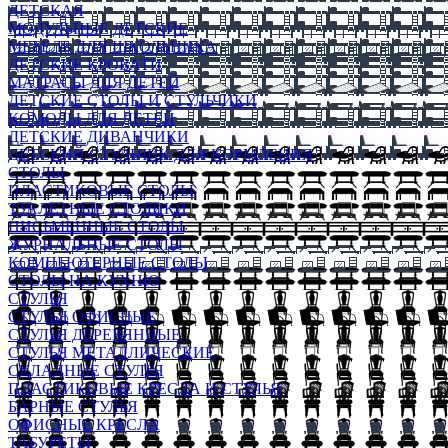
ДЕТСКАЯ
МОДУЛЬНЫЕ ДЕТСКИЕ
МЕБЕЛЬ ДЛЯ ШКОЛЬНИКА
ДЕТСКИЕ КРОВАТИ
МАТРАСЫ ДЛЯ ДЕТЕЙ
ДЕТСКИЕ СТОЛЫ И СТУЛЬЧИКИ
КОМОДЫ ДЛЯ ДЕТЕЙ
ДЕТСКИЕ ДИВАНЧИКИ
ДЕТСКИЙ СТУЛЬЧИК ДЛЯ КОРМЛЕНИЯ
СТОЛЫ
ПЛАСТИКОВЫЕ СТОЛЫ
ТУАЛЕТНЫЕ СТОЛИКИ
ПИСЬМЕННЫЕ СТОЛЫ
ЖУРНАЛЬНЫЕ СТОЛЫ
КОМПЬЮТЕРНЫЕ СТОЛЫ
СТОЛЫ НА КУХНЮ
СТУЛЬЯ
СТУЛЬЯ ОФИСНЫЕ
СТУЛЬЯ ДЕРЕВЯННЫЕ
СТУЛЬЯ МЕТАЛЛИЧЕСКИЕ
СКЛАДНЫЕ СТУЛЬЯ
ПЛАСТИКОВЫЕ КРЕСЛА И СТУЛЬЯ
БАРНЫЕ СТУЛЬЯ
ОФИСНЫЕ КРЕСЛА
ТАБУРЕТЫ