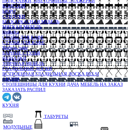
ПОДСТАВКИ, ЦВЕТОЧНИЦЫ, ЭТАЖЕРКИ
КОНСОЛИ
БЮРО
СУНДУКИ
БЕСКАРКАСНАЯ МЕБЕЛЬ
МЯГКАЯ МЕБЕЛЬ
HoReKa
СТОЛЫ ДЛЯ КАФЕ
СТУЛЬЯ ДЛЯ КАФЕ
Мебель лофт
БАРНЫЕ СТУЛЬЯ
ВЕШАЛКИ
УЛИЧНАЯ МЕБЕЛЬ
ГЛАДИЛЬНЫЕ ДОСКИ
ВСТРОЕННАЯ ГЛАДИЛЬНАЯ ДОСКА BELSI
АКЦИИ
СТОЛЕШНИЦЫ ДЛЯ КУХНИ
ДАЧА
МЕБЕЛЬ НА ЗАКАЗ
ЗАКАЗАТЬ РАСПИЛ
КУХНЯ
ТАБУРЕТЫ
МОДУЛЬНЫЕ