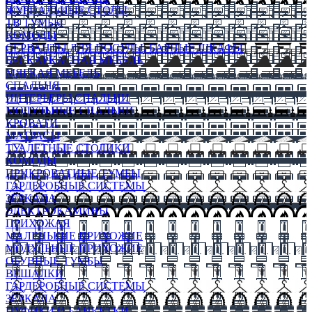
ЖУРНАЛЬНЫЕ СТОЛЫ
ТВ ТУМБЫ
КОМОДЫ
СЕРВАНТЫ ДЛЯ ПОСУДЫ, БАРНЫЕ ШКАФЫ
БЕСКАРКАСНАЯ МЕБЕЛЬ
МЯГКАЯ МЕБЕЛЬ
СПАЛЬНЯ
ИНТЕРЬЕРЫ СПАЛЬНИ
МОДУЛЬНЫЕ СПАЛЬНИ
КРОВАТИ
МАТРАСЫ
ТУАЛЕТНЫЕ СТОЛИКИ
КОМОДЫ
ПРИКРОВАТНЫЕ ТУМБЫ
ГАРДЕРОБНЫЕ СИСТЕМЫ
ЗЕРКАЛА
ЭЛЕКТРОКАМИНЫ
ПРИХОЖАЯ
МАЛЕНЬКИЕ ПРИХОЖИЕ
МОДУЛЬНЫЕ ПРИХОЖИЕ
ОБУВНЫЕ ТУМБЫ
ВЕШАЛКИ
ГАРДЕРОБНЫЕ СИСТЕМЫ
ЗЕРКАЛА
ПУФИКИ И БАНКЕТКИ