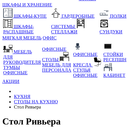
ШКАФЫ И ХРАНЕНИЕ
ШКАФЫ-КУПЕ
ГАРДЕРОБНЫЕ
ПОЛКИ
ШКАФЫ-
СИСТЕМЫ
РАСПАШНЫЕ
СТЕЛЛАЖИ
СУНДУКИ
МЯГКАЯ МЕБЕЛЬ
ОФИС
ОФИСНЫЕ
МЕБЕЛЬ
ОФИСНЫЕ
СТОЙКИ
ДЛЯ
СТОЛЫ
РЕСЕПШН
РУКОВОДИТЕЛЯ
МЕБЕЛЬ ДЛЯ
КРЕСЛА
ТУМБЫ
ПЕРСОНАЛА
СТУЛЬЯ
ОФИСНЫЕ
ОФИСНЫЕ
КАБИНЕТ
АКЦИИ
КУХНЯ
СТОЛЫ НА КУХНЮ
Стол Ривьера
Стол Ривьера