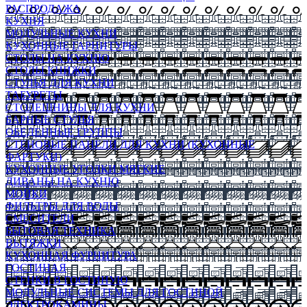
РАСПРОДАЖА
КУХНЯ
МОДУЛЬНЫЕ КУХНИ
КУХОННЫЕ ГАРНИТУРЫ
СТОЛЫ НА КУХНЮ
СТОЛЫ КНИЖКИ
СТУЛЬЯ ДЛЯ КУХНИ
ТАБУРЕТЫ
СТОЛЕШНИЦЫ ДЛЯ КУХНИ
БАРНЫЕ СТУЛЬЯ
ОБЕДЕННЫЕ ГРУППЫ
СТЕНОВЫЕ ПАНЕЛИ ДЛЯ КУХНИ (КУХОННЫЕ
ФАРТУКИ)
КУХОННЫЕ УГОЛКИ МЯГКИЕ
ДИВАНЫ НА КУХНЮ
МОЙКИ
ФИЛЬТРЫ ДЛЯ ВОДЫ
СМЕСИТЕЛИ
БЫТОВАЯ ТЕХНИКА
ВЫТЯЖКИ
КУХОННАЯ ФУРНИТУРА
ГОСТИНАЯ
СТЕНКИ В ГОСТИНУЮ
МОДУЛЬНЫЕ СИСТЕМЫ ДЛЯ ГОСТИНОЙ
ЭЛЕКТРОКАМИНЫ