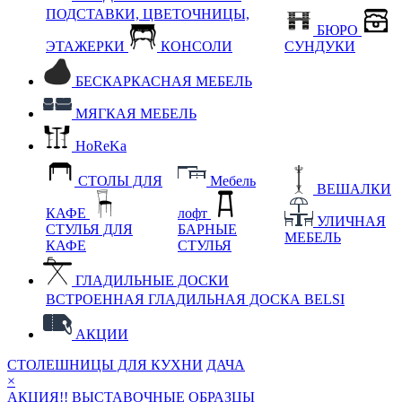
ПОДСТАВКИ, ЦВЕТОЧНИЦЫ,
БЮРО
ЭТАЖЕРКИ
КОНСОЛИ
СУНДУКИ
БЕСКАРКАСНАЯ МЕБЕЛЬ
МЯГКАЯ МЕБЕЛЬ
HoReKa
СТОЛЫ ДЛЯ
Мебель
ВЕШАЛКИ
КАФЕ
лофт
УЛИЧНАЯ
СТУЛЬЯ ДЛЯ
БАРНЫЕ
МЕБЕЛЬ
КАФЕ
СТУЛЬЯ
ГЛАДИЛЬНЫЕ ДОСКИ
ВСТРОЕННАЯ ГЛАДИЛЬНАЯ ДОСКА BELSI
АКЦИИ
СТОЛЕШНИЦЫ ДЛЯ КУХНИ
ДАЧА
×
АКЦИЯ!! ВЫСТАВОЧНЫЕ ОБРАЗЦЫ