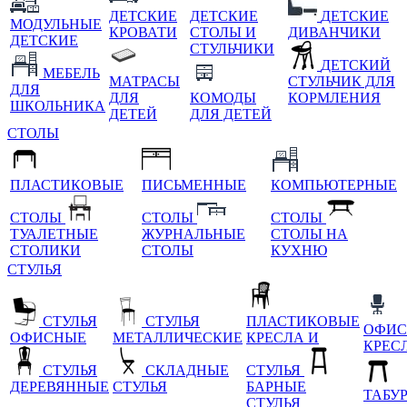
ДЕТСКИЕ
ДЕТСКИЕ
ДЕТСКИЕ
МОДУЛЬНЫЕ
КРОВАТИ
СТОЛЫ И
ДИВАНЧИКИ
ДЕТСКИЕ
СТУЛЬЧИКИ
ДЕТСКИЙ
МЕБЕЛЬ
МАТРАСЫ
СТУЛЬЧИК ДЛЯ
ДЛЯ
ДЛЯ
КОМОДЫ
КОРМЛЕНИЯ
ШКОЛЬНИКА
ДЕТЕЙ
ДЛЯ ДЕТЕЙ
СТОЛЫ
ПЛАСТИКОВЫЕ
ПИСЬМЕННЫЕ
КОМПЬЮТЕРНЫЕ
СТОЛЫ
СТОЛЫ
СТОЛЫ
ТУАЛЕТНЫЕ
ЖУРНАЛЬНЫЕ
СТОЛЫ НА
СТОЛИКИ
СТОЛЫ
КУХНЮ
СТУЛЬЯ
СТУЛЬЯ
СТУЛЬЯ
ПЛАСТИКОВЫЕ
ОФИС
ОФИСНЫЕ
МЕТАЛЛИЧЕСКИЕ
КРЕСЛА И
КРЕС
СТУЛЬЯ
СКЛАДНЫЕ
СТУЛЬЯ
ДЕРЕВЯННЫЕ
СТУЛЬЯ
БАРНЫЕ
ТАБУ
СТУЛЬЯ