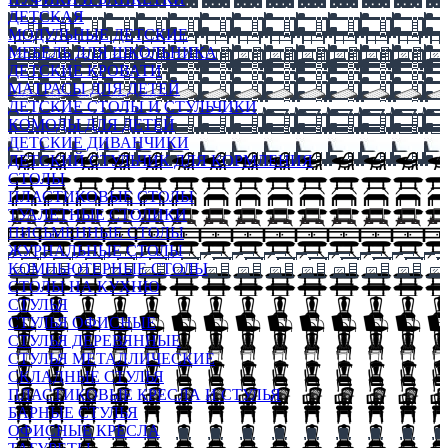
ДЕТСКАЯ
МОДУЛЬНЫЕ ДЕТСКИЕ
МЕБЕЛЬ ДЛЯ ШКОЛЬНИКА
ДЕТСКИЕ КРОВАТИ
МАТРАСЫ ДЛЯ ДЕТЕЙ
ДЕТСКИЕ СТОЛЫ И СТУЛЬЧИКИ
КОМОДЫ ДЛЯ ДЕТЕЙ
ДЕТСКИЕ ДИВАНЧИКИ
ДЕТСКИЙ СТУЛЬЧИК ДЛЯ КОРМЛЕНИЯ
СТОЛЫ
ПЛАСТИКОВЫЕ СТОЛЫ
ТУАЛЕТНЫЕ СТОЛИКИ
ПИСЬМЕННЫЕ СТОЛЫ
ЖУРНАЛЬНЫЕ СТОЛЫ
КОМПЬЮТЕРНЫЕ СТОЛЫ
СТОЛЫ НА КУХНЮ
СТУЛЬЯ
СТУЛЬЯ ОФИСНЫЕ
СТУЛЬЯ ДЕРЕВЯННЫЕ
СТУЛЬЯ МЕТАЛЛИЧЕСКИЕ
СКЛАДНЫЕ СТУЛЬЯ
ПЛАСТИКОВЫЕ КРЕСЛА И СТУЛЬЯ
БАРНЫЕ СТУЛЬЯ
ОФИСНЫЕ КРЕСЛА