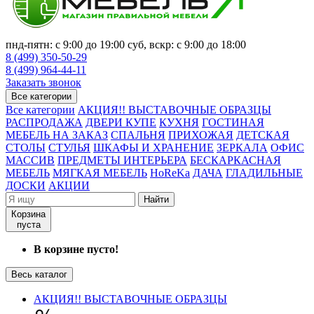
пнд-пятн: с 9:00 до 19:00 суб, вскр: с 9:00 до 18:00
8 (499) 350-50-29
8 (499) 964-44-11
Заказать звонок
Все категории
Все категории
АКЦИЯ!! ВЫСТАВОЧНЫЕ ОБРАЗЦЫ
РАСПРОДАЖА
ДВЕРИ КУПЕ
КУХНЯ
ГОСТИНАЯ
МЕБЕЛЬ НА ЗАКАЗ
СПАЛЬНЯ
ПРИХОЖАЯ
ДЕТСКАЯ
СТОЛЫ
СТУЛЬЯ
ШКАФЫ И ХРАНЕНИЕ
ЗЕРКАЛА
ОФИС
МАССИВ
ПРЕДМЕТЫ ИНТЕРЬЕРА
БЕСКАРКАСНАЯ
МЕБЕЛЬ
МЯГКАЯ МЕБЕЛЬ
HoReKa
ДАЧА
ГЛАДИЛЬНЫЕ
ДОСКИ
АКЦИИ
Найти
Корзина
пуста
В корзине пусто!
Весь каталог
АКЦИЯ!! ВЫСТАВОЧНЫЕ ОБРАЗЦЫ