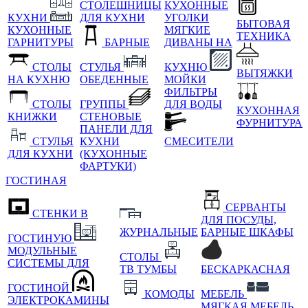
СТОЛЕШНИЦЫ
КУХОННЫЕ
КУХНИ
ДЛЯ КУХНИ
УГОЛКИ
БЫТОВАЯ
КУХОННЫЕ
МЯГКИЕ
ТЕХНИКА
ГАРНИТУРЫ
БАРНЫЕ
ДИВАНЫ НА
СТОЛЫ
СТУЛЬЯ
КУХНЮ
ВЫТЯЖКИ
НА КУХНЮ
ОБЕДЕННЫЕ
МОЙКИ
ФИЛЬТРЫ
СТОЛЫ
ГРУППЫ
ДЛЯ ВОДЫ
КУХОННАЯ
КНИЖКИ
СТЕНОВЫЕ
ФУРНИТУРА
ПАНЕЛИ ДЛЯ
СТУЛЬЯ
КУХНИ
СМЕСИТЕЛИ
ДЛЯ КУХНИ
(КУХОННЫЕ
ФАРТУКИ)
ГОСТИНАЯ
СЕРВАНТЫ
СТЕНКИ В
ДЛЯ ПОСУДЫ,
ЖУРНАЛЬНЫЕ
БАРНЫЕ ШКАФЫ
ГОСТИНУЮ
МОДУЛЬНЫЕ
СТОЛЫ
СИСТЕМЫ ДЛЯ
ТВ ТУМБЫ
БЕСКАРКАСНАЯ
ГОСТИНОЙ
КОМОДЫ
МЕБЕЛЬ
ЭЛЕКТРОКАМИНЫ
МЯГКАЯ МЕБЕЛЬ