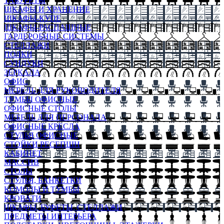
ТАБУРЕТЫ
ШКАФЫ И ХРАНЕНИЕ
ШКАФЫ-КУПЕ
ШКАФЫ-РАСПАШНЫЕ
ГАРДЕРОБНЫЕ СИСТЕМЫ
СТЕЛЛАЖИ
ПОЛКИ
СУНДУКИ
ЗЕРКАЛА
ОФИС
МЕБЕЛЬ ДЛЯ РУКОВОДИТЕЛЯ
ТУМБЫ ОФИСНЫЕ
ОФИСНЫЕ СТОЛЫ
МЕБЕЛЬ ДЛЯ ПЕРСОНАЛА
ОФИСНЫЕ КРЕСЛА
СТУЛЬЯ ОФИСНЫЕ
СТОЙКИ РЕСЕПШН
КАБИНЕТ
МАССИВ
СТОЛЫ
СТУЛЬЯ, БАНКЕТКИ
КОМОДЫ И ТУМБЫ
КРОВАТИ
ШКАФЫ, БУФЕТЫ, СТЕЛЛАЖИ
ПРЕДМЕТЫ ИНТЕРЬЕРА