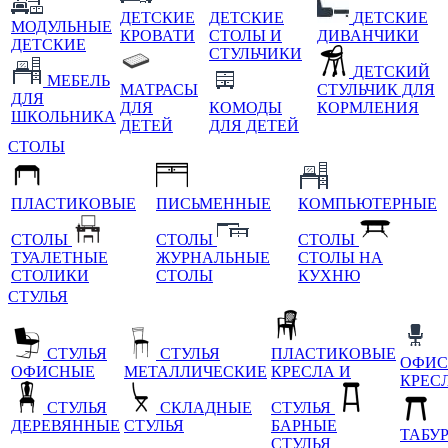
ДЕТСКИЕ
ДЕТСКИЕ
ДЕТСКИЕ
МОДУЛЬНЫЕ
КРОВАТИ
СТОЛЫ И
ДИВАНЧИКИ
ДЕТСКИЕ
СТУЛЬЧИКИ
ДЕТСКИЙ
МЕБЕЛЬ
МАТРАСЫ
СТУЛЬЧИК ДЛЯ
ДЛЯ
ДЛЯ
КОМОДЫ
КОРМЛЕНИЯ
ШКОЛЬНИКА
ДЕТЕЙ
ДЛЯ ДЕТЕЙ
СТОЛЫ
ПЛАСТИКОВЫЕ
ПИСЬМЕННЫЕ
КОМПЬЮТЕРНЫЕ
СТОЛЫ
СТОЛЫ
СТОЛЫ
ТУАЛЕТНЫЕ
ЖУРНАЛЬНЫЕ
СТОЛЫ НА
СТОЛИКИ
СТОЛЫ
КУХНЮ
СТУЛЬЯ
СТУЛЬЯ
СТУЛЬЯ
ПЛАСТИКОВЫЕ
ОФИС
ОФИСНЫЕ
МЕТАЛЛИЧЕСКИЕ
КРЕСЛА И
КРЕС
СТУЛЬЯ
СКЛАДНЫЕ
СТУЛЬЯ
ДЕРЕВЯННЫЕ
СТУЛЬЯ
БАРНЫЕ
ТАБУ
СТУЛЬЯ