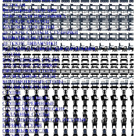
ДЕТСКАЯ
МОДУЛЬНЫЕ ДЕТСКИЕ
МЕБЕЛЬ ДЛЯ ШКОЛЬНИКА
ДЕТСКИЕ КРОВАТИ
МАТРАСЫ ДЛЯ ДЕТЕЙ
ДЕТСКИЕ СТОЛЫ И СТУЛЬЧИКИ
КОМОДЫ ДЛЯ ДЕТЕЙ
ДЕТСКИЕ ДИВАНЧИКИ
ДЕТСКИЙ СТУЛЬЧИК ДЛЯ КОРМЛЕНИЯ
СТОЛЫ
ПЛАСТИКОВЫЕ СТОЛЫ
ТУАЛЕТНЫЕ СТОЛИКИ
ПИСЬМЕННЫЕ СТОЛЫ
ЖУРНАЛЬНЫЕ СТОЛЫ
КОМПЬЮТЕРНЫЕ СТОЛЫ
СТОЛЫ НА КУХНЮ
СТУЛЬЯ
СТУЛЬЯ ОФИСНЫЕ
СТУЛЬЯ ДЕРЕВЯННЫЕ
СТУЛЬЯ МЕТАЛЛИЧЕСКИЕ
СКЛАДНЫЕ СТУЛЬЯ
ПЛАСТИКОВЫЕ КРЕСЛА И СТУЛЬЯ
БАРНЫЕ СТУЛЬЯ
ОФИСНЫЕ КРЕСЛА