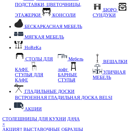
ПОДСТАВКИ, ЦВЕТОЧНИЦЫ,
БЮРО
ЭТАЖЕРКИ
КОНСОЛИ
СУНДУКИ
БЕСКАРКАСНАЯ МЕБЕЛЬ
МЯГКАЯ МЕБЕЛЬ
HoReKa
СТОЛЫ ДЛЯ
Мебель
ВЕШАЛКИ
КАФЕ
лофт
УЛИЧНАЯ
СТУЛЬЯ ДЛЯ
БАРНЫЕ
МЕБЕЛЬ
КАФЕ
СТУЛЬЯ
ГЛАДИЛЬНЫЕ ДОСКИ
ВСТРОЕННАЯ ГЛАДИЛЬНАЯ ДОСКА BELSI
АКЦИИ
СТОЛЕШНИЦЫ ДЛЯ КУХНИ
ДАЧА
×
АКЦИЯ!! ВЫСТАВОЧНЫЕ ОБРАЗЦЫ