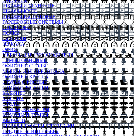
ТАБУРЕТЫ
ШКАФЫ И ХРАНЕНИЕ
ШКАФЫ-КУПЕ
ШКАФЫ-РАСПАШНЫЕ
ГАРДЕРОБНЫЕ СИСТЕМЫ
СТЕЛЛАЖИ
ПОЛКИ
СУНДУКИ
ЗЕРКАЛА
ОФИС
МЕБЕЛЬ ДЛЯ РУКОВОДИТЕЛЯ
ТУМБЫ ОФИСНЫЕ
ОФИСНЫЕ СТОЛЫ
МЕБЕЛЬ ДЛЯ ПЕРСОНАЛА
ОФИСНЫЕ КРЕСЛА
СТУЛЬЯ ОФИСНЫЕ
СТОЙКИ РЕСЕПШН
КАБИНЕТ
МАССИВ
СТОЛЫ
СТУЛЬЯ, БАНКЕТКИ
КОМОДЫ И ТУМБЫ
КРОВАТИ
ШКАФЫ, БУФЕТЫ, СТЕЛЛАЖИ
ПРЕДМЕТЫ ИНТЕРЬЕРА