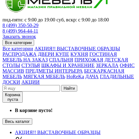
пнд-пятн: с 9:00 до 19:00 суб, вскр: с 9:00 до 18:00
8 (499) 350-50-29
8 (499) 964-44-11
Заказать звонок
Все категории
Все категории
АКЦИЯ!! ВЫСТАВОЧНЫЕ ОБРАЗЦЫ
РАСПРОДАЖА
ДВЕРИ КУПЕ
КУХНЯ
ГОСТИНАЯ
МЕБЕЛЬ НА ЗАКАЗ
СПАЛЬНЯ
ПРИХОЖАЯ
ДЕТСКАЯ
СТОЛЫ
СТУЛЬЯ
ШКАФЫ И ХРАНЕНИЕ
ЗЕРКАЛА
ОФИС
МАССИВ
ПРЕДМЕТЫ ИНТЕРЬЕРА
БЕСКАРКАСНАЯ
МЕБЕЛЬ
МЯГКАЯ МЕБЕЛЬ
HoReKa
ДАЧА
ГЛАДИЛЬНЫЕ
ДОСКИ
АКЦИИ
Найти
Корзина
пуста
В корзине пусто!
Весь каталог
АКЦИЯ!! ВЫСТАВОЧНЫЕ ОБРАЗЦЫ