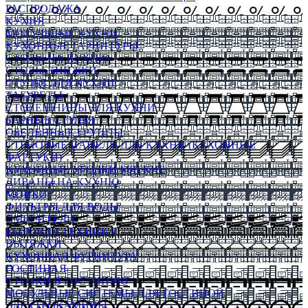
РАСПРОДАЖА
КУХНЯ
МОДУЛЬНЫЕ КУХНИ
КУХОННЫЕ ГАРНИТУРЫ
СТОЛЫ НА КУХНЮ
СТОЛЫ КНИЖКИ
СТУЛЬЯ ДЛЯ КУХНИ
ТАБУРЕТЫ
СТОЛЕШНИЦЫ ДЛЯ КУХНИ
БАРНЫЕ СТУЛЬЯ
ОБЕДЕННЫЕ ГРУППЫ
СТЕНОВЫЕ ПАНЕЛИ ДЛЯ КУХНИ (КУХОННЫЕ
ФАРТУКИ)
КУХОННЫЕ УГОЛКИ МЯГКИЕ
ДИВАНЫ НА КУХНЮ
МОЙКИ
ФИЛЬТРЫ ДЛЯ ВОДЫ
СМЕСИТЕЛИ
БЫТОВАЯ ТЕХНИКА
ВЫТЯЖКИ
КУХОННАЯ ФУРНИТУРА
ГОСТИНАЯ
СТЕНКИ В ГОСТИНУЮ
МОДУЛЬНЫЕ СИСТЕМЫ ДЛЯ ГОСТИНОЙ
ЭЛЕКТРОКАМИНЫ