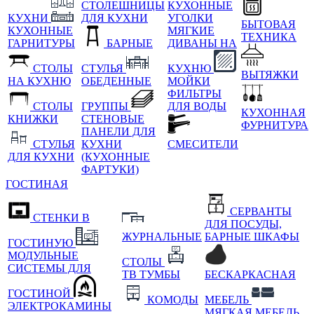
СТОЛЕШНИЦЫ
КУХОННЫЕ
КУХНИ
ДЛЯ КУХНИ
УГОЛКИ
БЫТОВАЯ
КУХОННЫЕ
МЯГКИЕ
ТЕХНИКА
ГАРНИТУРЫ
БАРНЫЕ
ДИВАНЫ НА
СТОЛЫ
СТУЛЬЯ
КУХНЮ
ВЫТЯЖКИ
НА КУХНЮ
ОБЕДЕННЫЕ
МОЙКИ
ФИЛЬТРЫ
СТОЛЫ
ГРУППЫ
ДЛЯ ВОДЫ
КУХОННАЯ
КНИЖКИ
СТЕНОВЫЕ
ФУРНИТУРА
ПАНЕЛИ ДЛЯ
СТУЛЬЯ
КУХНИ
СМЕСИТЕЛИ
ДЛЯ КУХНИ
(КУХОННЫЕ
ФАРТУКИ)
ГОСТИНАЯ
СЕРВАНТЫ
СТЕНКИ В
ДЛЯ ПОСУДЫ,
ЖУРНАЛЬНЫЕ
БАРНЫЕ ШКАФЫ
ГОСТИНУЮ
МОДУЛЬНЫЕ
СТОЛЫ
СИСТЕМЫ ДЛЯ
ТВ ТУМБЫ
БЕСКАРКАСНАЯ
ГОСТИНОЙ
КОМОДЫ
МЕБЕЛЬ
ЭЛЕКТРОКАМИНЫ
МЯГКАЯ МЕБЕЛЬ