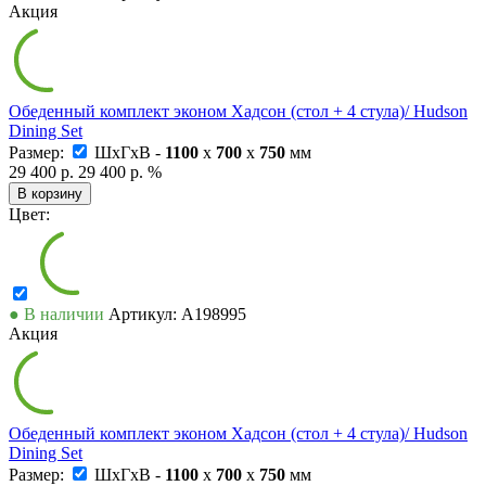
Акция
Обеденный комплект эконом Хадсон (стол + 4 стула)/ Hudson
Dining Set
Размер:
ШxГxВ -
1100
x
700
x
750
мм
29 400 р.
29 400 р.
%
В корзину
Цвет:
● В наличии
Артикул: А198995
Акция
Обеденный комплект эконом Хадсон (стол + 4 стула)/ Hudson
Dining Set
Размер:
ШxГxВ -
1100
x
700
x
750
мм