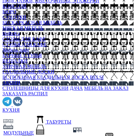
ПОДСТАВКИ, ЦВЕТОЧНИЦЫ, ЭТАЖЕРКИ
КОНСОЛИ
БЮРО
СУНДУКИ
БЕСКАРКАСНАЯ МЕБЕЛЬ
МЯГКАЯ МЕБЕЛЬ
HoReKa
СТОЛЫ ДЛЯ КАФЕ
СТУЛЬЯ ДЛЯ КАФЕ
Мебель лофт
БАРНЫЕ СТУЛЬЯ
ВЕШАЛКИ
УЛИЧНАЯ МЕБЕЛЬ
ГЛАДИЛЬНЫЕ ДОСКИ
ВСТРОЕННАЯ ГЛАДИЛЬНАЯ ДОСКА BELSI
АКЦИИ
СТОЛЕШНИЦЫ ДЛЯ КУХНИ
ДАЧА
МЕБЕЛЬ НА ЗАКАЗ
ЗАКАЗАТЬ РАСПИЛ
КУХНЯ
ТАБУРЕТЫ
МОДУЛЬНЫЕ