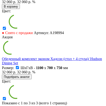
32 060 р.
32 060 р.
%
В корзину
Цвет:
● Снято с продажи
Артикул: А198994
Акция
Обеденный комплект эконом Хадсон (стол + 4 стула)/ Hudson
Dining Set
Размер:
ШxГxВ -
1100
x
700
x
750
мм
32 060 р.
32 060 р.
%
Подобрать аналог
Цвет:
Показано с 1 по 3 из 3 (всего 1 страниц)