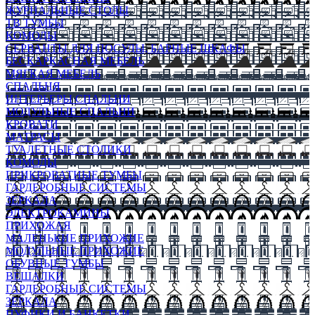
ЖУРНАЛЬНЫЕ СТОЛЫ
ТВ ТУМБЫ
КОМОДЫ
СЕРВАНТЫ ДЛЯ ПОСУДЫ, БАРНЫЕ ШКАФЫ
БЕСКАРКАСНАЯ МЕБЕЛЬ
МЯГКАЯ МЕБЕЛЬ
СПАЛЬНЯ
ИНТЕРЬЕРЫ СПАЛЬНИ
МОДУЛЬНЫЕ СПАЛЬНИ
КРОВАТИ
МАТРАСЫ
ТУАЛЕТНЫЕ СТОЛИКИ
КОМОДЫ
ПРИКРОВАТНЫЕ ТУМБЫ
ГАРДЕРОБНЫЕ СИСТЕМЫ
ЗЕРКАЛА
ЭЛЕКТРОКАМИНЫ
ПРИХОЖАЯ
МАЛЕНЬКИЕ ПРИХОЖИЕ
МОДУЛЬНЫЕ ПРИХОЖИЕ
ОБУВНЫЕ ТУМБЫ
ВЕШАЛКИ
ГАРДЕРОБНЫЕ СИСТЕМЫ
ЗЕРКАЛА
ПУФИКИ И БАНКЕТКИ