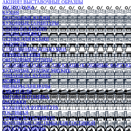
АКЦИЯ!! ВЫСТАВОЧНЫЕ ОБРАЗЦЫ
РАСПРОДАЖА
КУХНЯ
МОДУЛЬНЫЕ КУХНИ
КУХОННЫЕ ГАРНИТУРЫ
СТОЛЫ НА КУХНЮ
СТОЛЫ КНИЖКИ
СТУЛЬЯ ДЛЯ КУХНИ
ТАБУРЕТЫ
СТОЛЕШНИЦЫ ДЛЯ КУХНИ
БАРНЫЕ СТУЛЬЯ
ОБЕДЕННЫЕ ГРУППЫ
СТЕНОВЫЕ ПАНЕЛИ ДЛЯ КУХНИ (КУХОННЫЕ ФАРТУКИ
КУХОННЫЕ УГОЛКИ МЯГКИЕ
ДИВАНЫ НА КУХНЮ
МОЙКИ
ФИЛЬТРЫ ДЛЯ ВОДЫ
СМЕСИТЕЛИ
БЫТОВАЯ ТЕХНИКА
ВЫТЯЖКИ
КУХОННАЯ ФУРНИТУРА
ГОСТИНАЯ
СТЕНКИ В ГОСТИНУЮ
МОДУЛЬНЫЕ СИСТЕМЫ ДЛЯ ГОСТИНОЙ
ЭЛЕКТРОКАМИНЫ