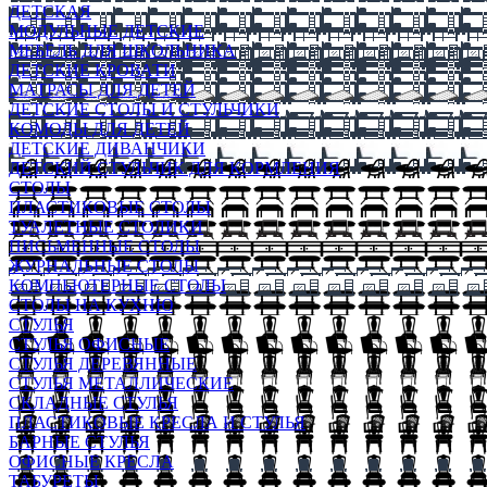
ДЕТСКАЯ
МОДУЛЬНЫЕ ДЕТСКИЕ
МЕБЕЛЬ ДЛЯ ШКОЛЬНИКА
ДЕТСКИЕ КРОВАТИ
МАТРАСЫ ДЛЯ ДЕТЕЙ
ДЕТСКИЕ СТОЛЫ И СТУЛЬЧИКИ
КОМОДЫ ДЛЯ ДЕТЕЙ
ДЕТСКИЕ ДИВАНЧИКИ
ДЕТСКИЙ СТУЛЬЧИК ДЛЯ КОРМЛЕНИЯ
СТОЛЫ
ПЛАСТИКОВЫЕ СТОЛЫ
ТУАЛЕТНЫЕ СТОЛИКИ
ПИСЬМЕННЫЕ СТОЛЫ
ЖУРНАЛЬНЫЕ СТОЛЫ
КОМПЬЮТЕРНЫЕ СТОЛЫ
СТОЛЫ НА КУХНЮ
СТУЛЬЯ
СТУЛЬЯ ОФИСНЫЕ
СТУЛЬЯ ДЕРЕВЯННЫЕ
СТУЛЬЯ МЕТАЛЛИЧЕСКИЕ
СКЛАДНЫЕ СТУЛЬЯ
ПЛАСТИКОВЫЕ КРЕСЛА И СТУЛЬЯ
БАРНЫЕ СТУЛЬЯ
ОФИСНЫЕ КРЕСЛА
ТАБУРЕТЫ