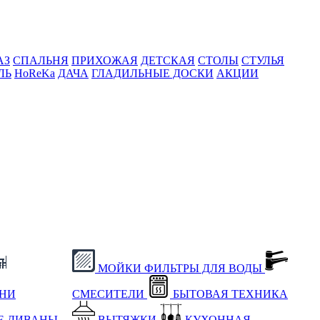
АЗ
СПАЛЬНЯ
ПРИХОЖАЯ
ДЕТСКАЯ
СТОЛЫ
СТУЛЬЯ
ЛЬ
HoReKa
ДАЧА
ГЛАДИЛЬНЫЕ ДОСКИ
АКЦИИ
МОЙКИ
ФИЛЬТРЫ ДЛЯ ВОДЫ
ХНИ
СМЕСИТЕЛИ
БЫТОВАЯ ТЕХНИКА
Е
ДИВАНЫ
ВЫТЯЖКИ
КУХОННАЯ