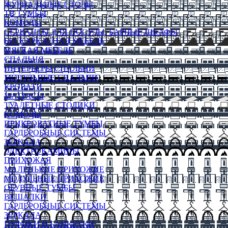
ЖУРНАЛЬНЫЕ СТОЛЫ
ТВ ТУМБЫ
КОМОДЫ
СЕРВАНТЫ ДЛЯ ПОСУДЫ, БАРНЫЕ ШКАФЫ
БЕСКАРКАСНАЯ МЕБЕЛЬ
МЯГКАЯ МЕБЕЛЬ
СПАЛЬНЯ
ИНТЕРЬЕРЫ СПАЛЬНИ
МОДУЛЬНЫЕ СПАЛЬНИ
КРОВАТИ
МАТРАСЫ
ТУАЛЕТНЫЕ СТОЛИКИ
КОМОДЫ
ПРИКРОВАТНЫЕ ТУМБЫ
ГАРДЕРОБНЫЕ СИСТЕМЫ
ЗЕРКАЛА
ЭЛЕКТРОКАМИНЫ
ПРИХОЖАЯ
МАЛЕНЬКИЕ ПРИХОЖИЕ
МОДУЛЬНЫЕ ПРИХОЖИЕ
ОБУВНЫЕ ТУМБЫ
ВЕШАЛКИ
ГАРДЕРОБНЫЕ СИСТЕМЫ
ЗЕРКАЛА
ПУФИКИ И БАНКЕТКИ