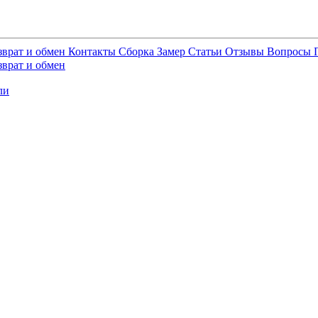
зврат и обмен
Контакты
Сборка
Замер
Статьи
Отзывы
Вопросы
зврат и обмен
ли