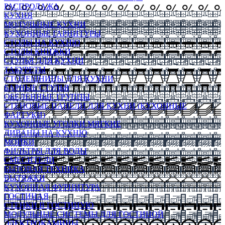
РАСПРОДАЖА
КУХНЯ
МОДУЛЬНЫЕ КУХНИ
КУХОННЫЕ ГАРНИТУРЫ
СТОЛЫ НА КУХНЮ
СТОЛЫ КНИЖКИ
СТУЛЬЯ ДЛЯ КУХНИ
ТАБУРЕТЫ
СТОЛЕШНИЦЫ ДЛЯ КУХНИ
БАРНЫЕ СТУЛЬЯ
ОБЕДЕННЫЕ ГРУППЫ
СТЕНОВЫЕ ПАНЕЛИ ДЛЯ КУХНИ (КУХОННЫЕ
ФАРТУКИ)
КУХОННЫЕ УГОЛКИ МЯГКИЕ
ДИВАНЫ НА КУХНЮ
МОЙКИ
ФИЛЬТРЫ ДЛЯ ВОДЫ
СМЕСИТЕЛИ
БЫТОВАЯ ТЕХНИКА
ВЫТЯЖКИ
КУХОННАЯ ФУРНИТУРА
ГОСТИНАЯ
СТЕНКИ В ГОСТИНУЮ
МОДУЛЬНЫЕ СИСТЕМЫ ДЛЯ ГОСТИНОЙ
ЭЛЕКТРОКАМИНЫ