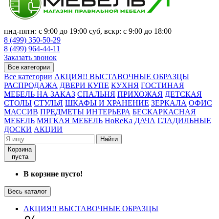
пнд-пятн: с 9:00 до 19:00 суб, вскр: с 9:00 до 18:00
8 (499) 350-50-29
8 (499) 964-44-11
Заказать звонок
Все категории
Все категории
АКЦИЯ!! ВЫСТАВОЧНЫЕ ОБРАЗЦЫ
РАСПРОДАЖА
ДВЕРИ КУПЕ
КУХНЯ
ГОСТИНАЯ
МЕБЕЛЬ НА ЗАКАЗ
СПАЛЬНЯ
ПРИХОЖАЯ
ДЕТСКАЯ
СТОЛЫ
СТУЛЬЯ
ШКАФЫ И ХРАНЕНИЕ
ЗЕРКАЛА
ОФИС
МАССИВ
ПРЕДМЕТЫ ИНТЕРЬЕРА
БЕСКАРКАСНАЯ
МЕБЕЛЬ
МЯГКАЯ МЕБЕЛЬ
HoReKa
ДАЧА
ГЛАДИЛЬНЫЕ
ДОСКИ
АКЦИИ
Найти
Корзина
пуста
В корзине пусто!
Весь каталог
АКЦИЯ!! ВЫСТАВОЧНЫЕ ОБРАЗЦЫ