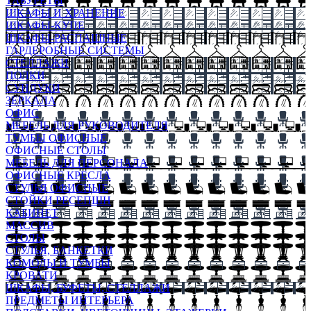
ТАБУРЕТЫ
ШКАФЫ И ХРАНЕНИЕ
ШКАФЫ-КУПЕ
ШКАФЫ-РАСПАШНЫЕ
ГАРДЕРОБНЫЕ СИСТЕМЫ
СТЕЛЛАЖИ
ПОЛКИ
СУНДУКИ
ЗЕРКАЛА
ОФИС
МЕБЕЛЬ ДЛЯ РУКОВОДИТЕЛЯ
ТУМБЫ ОФИСНЫЕ
ОФИСНЫЕ СТОЛЫ
МЕБЕЛЬ ДЛЯ ПЕРСОНАЛА
ОФИСНЫЕ КРЕСЛА
СТУЛЬЯ ОФИСНЫЕ
СТОЙКИ РЕСЕПШН
КАБИНЕТ
МАССИВ
СТОЛЫ
СТУЛЬЯ, БАНКЕТКИ
КОМОДЫ И ТУМБЫ
КРОВАТИ
ШКАФЫ, БУФЕТЫ, СТЕЛЛАЖИ
ПРЕДМЕТЫ ИНТЕРЬЕРА