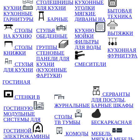
СТОЛЕШНИЦЫ
КУХОННЫЕ
КУХНИ
ДЛЯ КУХНИ
УГОЛКИ
БЫТОВАЯ
КУХОННЫЕ
МЯГКИЕ
ТЕХНИКА
ГАРНИТУРЫ
БАРНЫЕ
ДИВАНЫ НА
СТОЛЫ
СТУЛЬЯ
КУХНЮ
ВЫТЯЖКИ
НА КУХНЮ
ОБЕДЕННЫЕ
МОЙКИ
ФИЛЬТРЫ
СТОЛЫ
ГРУППЫ
ДЛЯ ВОДЫ
КУХОННАЯ
КНИЖКИ
СТЕНОВЫЕ
ФУРНИТУРА
ПАНЕЛИ ДЛЯ
СТУЛЬЯ
КУХНИ
СМЕСИТЕЛИ
ДЛЯ КУХНИ
(КУХОННЫЕ
ФАРТУКИ)
ГОСТИНАЯ
СЕРВАНТЫ
СТЕНКИ В
ДЛЯ ПОСУДЫ,
ЖУРНАЛЬНЫЕ
БАРНЫЕ ШКАФЫ
ГОСТИНУЮ
МОДУЛЬНЫЕ
СТОЛЫ
СИСТЕМЫ ДЛЯ
ТВ ТУМБЫ
БЕСКАРКАСНАЯ
ГОСТИНОЙ
КОМОДЫ
МЕБЕЛЬ
ЭЛЕКТРОКАМИНЫ
МЯГКАЯ МЕБЕЛЬ