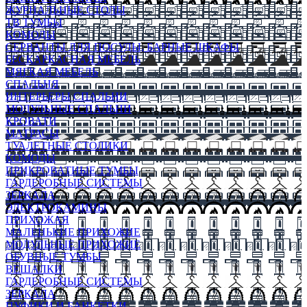
ЖУРНАЛЬНЫЕ СТОЛЫ
ТВ ТУМБЫ
КОМОДЫ
СЕРВАНТЫ ДЛЯ ПОСУДЫ, БАРНЫЕ ШКАФЫ
БЕСКАРКАСНАЯ МЕБЕЛЬ
МЯГКАЯ МЕБЕЛЬ
СПАЛЬНЯ
ИНТЕРЬЕРЫ СПАЛЬНИ
МОДУЛЬНЫЕ СПАЛЬНИ
КРОВАТИ
МАТРАСЫ
ТУАЛЕТНЫЕ СТОЛИКИ
КОМОДЫ
ПРИКРОВАТНЫЕ ТУМБЫ
ГАРДЕРОБНЫЕ СИСТЕМЫ
ЗЕРКАЛА
ЭЛЕКТРОКАМИНЫ
ПРИХОЖАЯ
МАЛЕНЬКИЕ ПРИХОЖИЕ
МОДУЛЬНЫЕ ПРИХОЖИЕ
ОБУВНЫЕ ТУМБЫ
ВЕШАЛКИ
ГАРДЕРОБНЫЕ СИСТЕМЫ
ЗЕРКАЛА
ПУФИКИ И БАНКЕТКИ