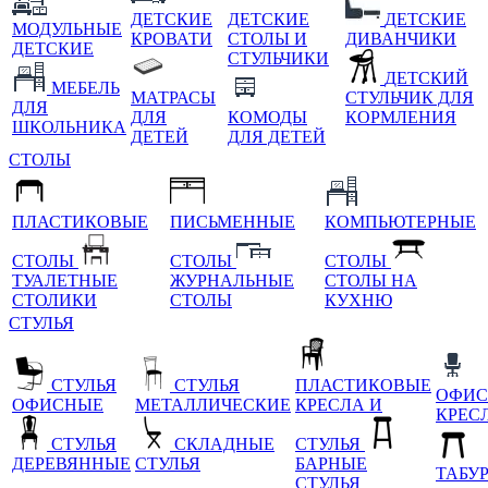
ДЕТСКИЕ
ДЕТСКИЕ
ДЕТСКИЕ
МОДУЛЬНЫЕ
КРОВАТИ
СТОЛЫ И
ДИВАНЧИКИ
ДЕТСКИЕ
СТУЛЬЧИКИ
ДЕТСКИЙ
МЕБЕЛЬ
МАТРАСЫ
СТУЛЬЧИК ДЛЯ
ДЛЯ
ДЛЯ
КОМОДЫ
КОРМЛЕНИЯ
ШКОЛЬНИКА
ДЕТЕЙ
ДЛЯ ДЕТЕЙ
СТОЛЫ
ПЛАСТИКОВЫЕ
ПИСЬМЕННЫЕ
КОМПЬЮТЕРНЫЕ
СТОЛЫ
СТОЛЫ
СТОЛЫ
ТУАЛЕТНЫЕ
ЖУРНАЛЬНЫЕ
СТОЛЫ НА
СТОЛИКИ
СТОЛЫ
КУХНЮ
СТУЛЬЯ
СТУЛЬЯ
СТУЛЬЯ
ПЛАСТИКОВЫЕ
ОФИС
ОФИСНЫЕ
МЕТАЛЛИЧЕСКИЕ
КРЕСЛА И
КРЕС
СТУЛЬЯ
СКЛАДНЫЕ
СТУЛЬЯ
ДЕРЕВЯННЫЕ
СТУЛЬЯ
БАРНЫЕ
ТАБУ
СТУЛЬЯ