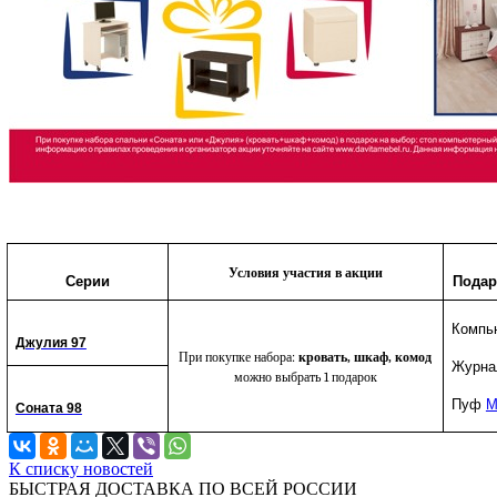
Условия участия в акции
Серии
Подар
Компь
Джулия 97
При покупке набора:
кровать, шкаф, комод
Журна
можно выбрать 1 подарок
Пуф
М
Соната 98
К списку новостей
БЫСТРАЯ ДОСТАВКА ПО ВСЕЙ РОССИИ