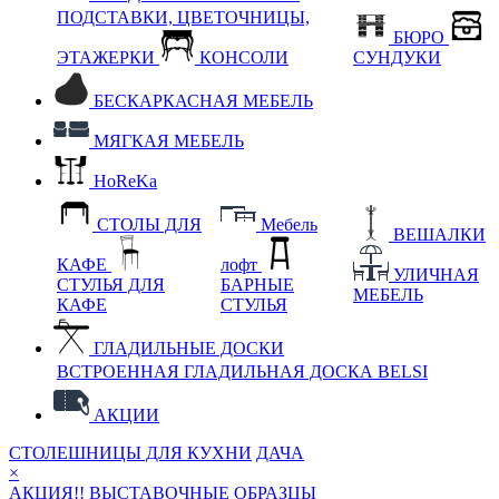
ПОДСТАВКИ, ЦВЕТОЧНИЦЫ,
БЮРО
ЭТАЖЕРКИ
КОНСОЛИ
СУНДУКИ
БЕСКАРКАСНАЯ МЕБЕЛЬ
МЯГКАЯ МЕБЕЛЬ
HoReKa
СТОЛЫ ДЛЯ
Мебель
ВЕШАЛКИ
КАФЕ
лофт
УЛИЧНАЯ
СТУЛЬЯ ДЛЯ
БАРНЫЕ
МЕБЕЛЬ
КАФЕ
СТУЛЬЯ
ГЛАДИЛЬНЫЕ ДОСКИ
ВСТРОЕННАЯ ГЛАДИЛЬНАЯ ДОСКА BELSI
АКЦИИ
СТОЛЕШНИЦЫ ДЛЯ КУХНИ
ДАЧА
×
АКЦИЯ!! ВЫСТАВОЧНЫЕ ОБРАЗЦЫ