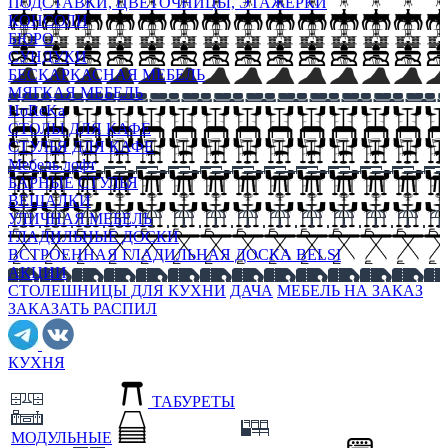
ПОДСТАВКИ, ЦВЕТОЧНИЦЫ, ЭТАЖЕРКИ
КОНСОЛИ
БЮРО
СУНДУКИ
БЕСКАРКАСНАЯ МЕБЕЛЬ
МЯГКАЯ МЕБЕЛЬ
HoReKa
СТОЛЫ ДЛЯ КАФЕ
СТУЛЬЯ ДЛЯ КАФЕ
Мебель лофт
БАРНЫЕ СТУЛЬЯ
ВЕШАЛКИ
УЛИЧНАЯ МЕБЕЛЬ
ГЛАДИЛЬНЫЕ ДОСКИ
ВСТРОЕННАЯ ГЛАДИЛЬНАЯ ДОСКА BELSI
АКЦИИ
СТОЛЕШНИЦЫ ДЛЯ КУХНИ
ДАЧА
МЕБЕЛЬ НА ЗАКАЗ
ЗАКАЗАТЬ РАСПИЛ
КУХНЯ
ТАБУРЕТЫ
МОДУЛЬНЫЕ