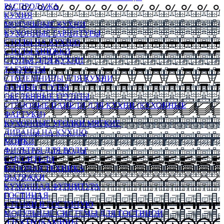
РАСПРОДАЖА
КУХНЯ
МОДУЛЬНЫЕ КУХНИ
КУХОННЫЕ ГАРНИТУРЫ
СТОЛЫ НА КУХНЮ
СТОЛЫ КНИЖКИ
СТУЛЬЯ ДЛЯ КУХНИ
ТАБУРЕТЫ
СТОЛЕШНИЦЫ ДЛЯ КУХНИ
БАРНЫЕ СТУЛЬЯ
ОБЕДЕННЫЕ ГРУППЫ
СТЕНОВЫЕ ПАНЕЛИ ДЛЯ КУХНИ (КУХОННЫЕ
ФАРТУКИ)
КУХОННЫЕ УГОЛКИ МЯГКИЕ
ДИВАНЫ НА КУХНЮ
МОЙКИ
ФИЛЬТРЫ ДЛЯ ВОДЫ
СМЕСИТЕЛИ
БЫТОВАЯ ТЕХНИКА
ВЫТЯЖКИ
КУХОННАЯ ФУРНИТУРА
ГОСТИНАЯ
СТЕНКИ В ГОСТИНУЮ
МОДУЛЬНЫЕ СИСТЕМЫ ДЛЯ ГОСТИНОЙ
ЭЛЕКТРОКАМИНЫ