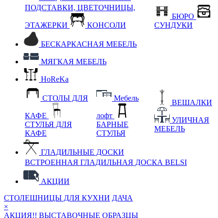
ПОДСТАВКИ, ЦВЕТОЧНИЦЫ,
БЮРО
ЭТАЖЕРКИ
КОНСОЛИ
СУНДУКИ
БЕСКАРКАСНАЯ МЕБЕЛЬ
МЯГКАЯ МЕБЕЛЬ
HoReKa
СТОЛЫ ДЛЯ
Мебель
ВЕШАЛКИ
КАФЕ
лофт
УЛИЧНАЯ
СТУЛЬЯ ДЛЯ
БАРНЫЕ
МЕБЕЛЬ
КАФЕ
СТУЛЬЯ
ГЛАДИЛЬНЫЕ ДОСКИ
ВСТРОЕННАЯ ГЛАДИЛЬНАЯ ДОСКА BELSI
АКЦИИ
СТОЛЕШНИЦЫ ДЛЯ КУХНИ
ДАЧА
×
АКЦИЯ!! ВЫСТАВОЧНЫЕ ОБРАЗЦЫ