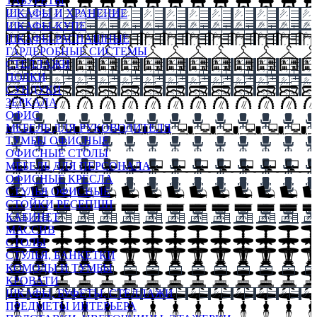
ТАБУРЕТЫ
ШКАФЫ И ХРАНЕНИЕ
ШКАФЫ-КУПЕ
ШКАФЫ-РАСПАШНЫЕ
ГАРДЕРОБНЫЕ СИСТЕМЫ
СТЕЛЛАЖИ
ПОЛКИ
СУНДУКИ
ЗЕРКАЛА
ОФИС
МЕБЕЛЬ ДЛЯ РУКОВОДИТЕЛЯ
ТУМБЫ ОФИСНЫЕ
ОФИСНЫЕ СТОЛЫ
МЕБЕЛЬ ДЛЯ ПЕРСОНАЛА
ОФИСНЫЕ КРЕСЛА
СТУЛЬЯ ОФИСНЫЕ
СТОЙКИ РЕСЕПШН
КАБИНЕТ
МАССИВ
СТОЛЫ
СТУЛЬЯ, БАНКЕТКИ
КОМОДЫ И ТУМБЫ
КРОВАТИ
ШКАФЫ, БУФЕТЫ, СТЕЛЛАЖИ
ПРЕДМЕТЫ ИНТЕРЬЕРА