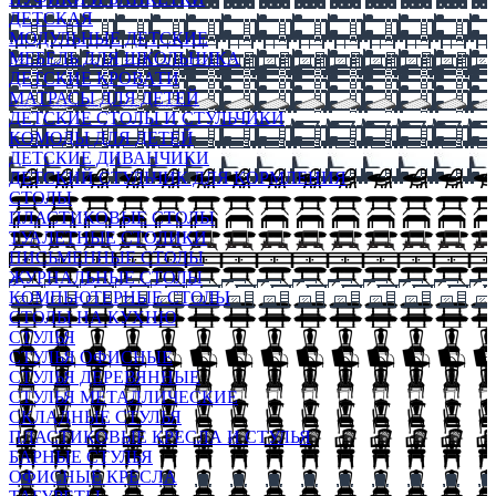
ДЕТСКАЯ
МОДУЛЬНЫЕ ДЕТСКИЕ
МЕБЕЛЬ ДЛЯ ШКОЛЬНИКА
ДЕТСКИЕ КРОВАТИ
МАТРАСЫ ДЛЯ ДЕТЕЙ
ДЕТСКИЕ СТОЛЫ И СТУЛЬЧИКИ
КОМОДЫ ДЛЯ ДЕТЕЙ
ДЕТСКИЕ ДИВАНЧИКИ
ДЕТСКИЙ СТУЛЬЧИК ДЛЯ КОРМЛЕНИЯ
СТОЛЫ
ПЛАСТИКОВЫЕ СТОЛЫ
ТУАЛЕТНЫЕ СТОЛИКИ
ПИСЬМЕННЫЕ СТОЛЫ
ЖУРНАЛЬНЫЕ СТОЛЫ
КОМПЬЮТЕРНЫЕ СТОЛЫ
СТОЛЫ НА КУХНЮ
СТУЛЬЯ
СТУЛЬЯ ОФИСНЫЕ
СТУЛЬЯ ДЕРЕВЯННЫЕ
СТУЛЬЯ МЕТАЛЛИЧЕСКИЕ
СКЛАДНЫЕ СТУЛЬЯ
ПЛАСТИКОВЫЕ КРЕСЛА И СТУЛЬЯ
БАРНЫЕ СТУЛЬЯ
ОФИСНЫЕ КРЕСЛА