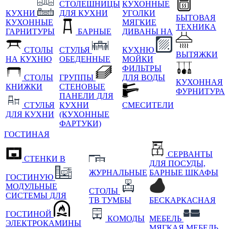
СТОЛЕШНИЦЫ
КУХОННЫЕ
КУХНИ
ДЛЯ КУХНИ
УГОЛКИ
БЫТОВАЯ
КУХОННЫЕ
МЯГКИЕ
ТЕХНИКА
ГАРНИТУРЫ
БАРНЫЕ
ДИВАНЫ НА
СТОЛЫ
СТУЛЬЯ
КУХНЮ
ВЫТЯЖКИ
НА КУХНЮ
ОБЕДЕННЫЕ
МОЙКИ
ФИЛЬТРЫ
СТОЛЫ
ГРУППЫ
ДЛЯ ВОДЫ
КУХОННАЯ
КНИЖКИ
СТЕНОВЫЕ
ФУРНИТУРА
ПАНЕЛИ ДЛЯ
СТУЛЬЯ
КУХНИ
СМЕСИТЕЛИ
ДЛЯ КУХНИ
(КУХОННЫЕ
ФАРТУКИ)
ГОСТИНАЯ
СЕРВАНТЫ
СТЕНКИ В
ДЛЯ ПОСУДЫ,
ЖУРНАЛЬНЫЕ
БАРНЫЕ ШКАФЫ
ГОСТИНУЮ
МОДУЛЬНЫЕ
СТОЛЫ
СИСТЕМЫ ДЛЯ
ТВ ТУМБЫ
БЕСКАРКАСНАЯ
ГОСТИНОЙ
КОМОДЫ
МЕБЕЛЬ
ЭЛЕКТРОКАМИНЫ
МЯГКАЯ МЕБЕЛЬ