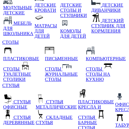
ДЕТСКИЕ
ДЕТСКИЕ
ДЕТСКИЕ
МОДУЛЬНЫЕ
КРОВАТИ
СТОЛЫ И
ДИВАНЧИКИ
ДЕТСКИЕ
СТУЛЬЧИКИ
ДЕТСКИЙ
МЕБЕЛЬ
МАТРАСЫ
СТУЛЬЧИК ДЛЯ
ДЛЯ
ДЛЯ
КОМОДЫ
КОРМЛЕНИЯ
ШКОЛЬНИКА
ДЕТЕЙ
ДЛЯ ДЕТЕЙ
СТОЛЫ
ПЛАСТИКОВЫЕ
ПИСЬМЕННЫЕ
КОМПЬЮТЕРНЫЕ
СТОЛЫ
СТОЛЫ
СТОЛЫ
ТУАЛЕТНЫЕ
ЖУРНАЛЬНЫЕ
СТОЛЫ НА
СТОЛИКИ
СТОЛЫ
КУХНЮ
СТУЛЬЯ
СТУЛЬЯ
СТУЛЬЯ
ПЛАСТИКОВЫЕ
ОФИС
ОФИСНЫЕ
МЕТАЛЛИЧЕСКИЕ
КРЕСЛА И
КРЕС
СТУЛЬЯ
СКЛАДНЫЕ
СТУЛЬЯ
ДЕРЕВЯННЫЕ
СТУЛЬЯ
БАРНЫЕ
ТАБУ
СТУЛЬЯ