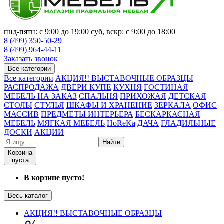
пнд-пятн: с 9:00 до 19:00 суб, вскр: с 9:00 до 18:00
8 (499) 350-50-29
8 (499) 964-44-11
Заказать звонок
Все категории
Все категории
АКЦИЯ!! ВЫСТАВОЧНЫЕ ОБРАЗЦЫ
РАСПРОДАЖА
ДВЕРИ КУПЕ
КУХНЯ
ГОСТИНАЯ
МЕБЕЛЬ НА ЗАКАЗ
СПАЛЬНЯ
ПРИХОЖАЯ
ДЕТСКАЯ
СТОЛЫ
СТУЛЬЯ
ШКАФЫ И ХРАНЕНИЕ
ЗЕРКАЛА
ОФИС
МАССИВ
ПРЕДМЕТЫ ИНТЕРЬЕРА
БЕСКАРКАСНАЯ
МЕБЕЛЬ
МЯГКАЯ МЕБЕЛЬ
HoReKa
ДАЧА
ГЛАДИЛЬНЫЕ
ДОСКИ
АКЦИИ
Найти
Корзина
пуста
В корзине пусто!
Весь каталог
АКЦИЯ!! ВЫСТАВОЧНЫЕ ОБРАЗЦЫ