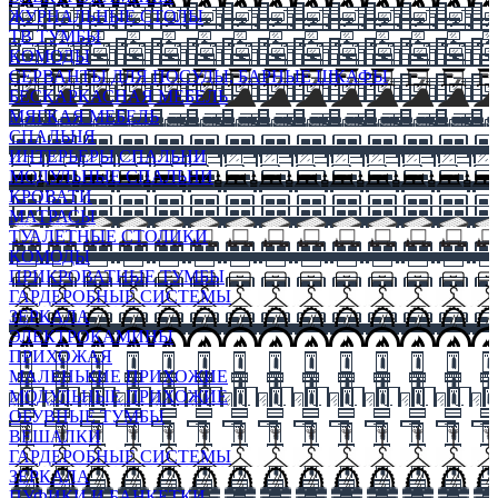
ЖУРНАЛЬНЫЕ СТОЛЫ
ТВ ТУМБЫ
КОМОДЫ
СЕРВАНТЫ ДЛЯ ПОСУДЫ, БАРНЫЕ ШКАФЫ
БЕСКАРКАСНАЯ МЕБЕЛЬ
МЯГКАЯ МЕБЕЛЬ
СПАЛЬНЯ
ИНТЕРЬЕРЫ СПАЛЬНИ
МОДУЛЬНЫЕ СПАЛЬНИ
КРОВАТИ
МАТРАСЫ
ТУАЛЕТНЫЕ СТОЛИКИ
КОМОДЫ
ПРИКРОВАТНЫЕ ТУМБЫ
ГАРДЕРОБНЫЕ СИСТЕМЫ
ЗЕРКАЛА
ЭЛЕКТРОКАМИНЫ
ПРИХОЖАЯ
МАЛЕНЬКИЕ ПРИХОЖИЕ
МОДУЛЬНЫЕ ПРИХОЖИЕ
ОБУВНЫЕ ТУМБЫ
ВЕШАЛКИ
ГАРДЕРОБНЫЕ СИСТЕМЫ
ЗЕРКАЛА
ПУФИКИ И БАНКЕТКИ