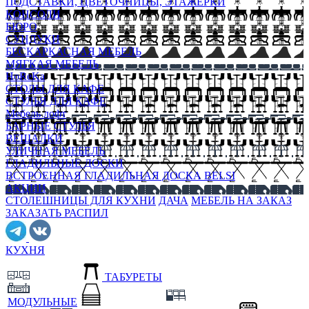
ПОДСТАВКИ, ЦВЕТОЧНИЦЫ, ЭТАЖЕРКИ
КОНСОЛИ
БЮРО
СУНДУКИ
БЕСКАРКАСНАЯ МЕБЕЛЬ
МЯГКАЯ МЕБЕЛЬ
HoReKa
СТОЛЫ ДЛЯ КАФЕ
СТУЛЬЯ ДЛЯ КАФЕ
Мебель лофт
БАРНЫЕ СТУЛЬЯ
ВЕШАЛКИ
УЛИЧНАЯ МЕБЕЛЬ
ГЛАДИЛЬНЫЕ ДОСКИ
ВСТРОЕННАЯ ГЛАДИЛЬНАЯ ДОСКА BELSI
АКЦИИ
СТОЛЕШНИЦЫ ДЛЯ КУХНИ
ДАЧА
МЕБЕЛЬ НА ЗАКАЗ
ЗАКАЗАТЬ РАСПИЛ
КУХНЯ
ТАБУРЕТЫ
МОДУЛЬНЫЕ