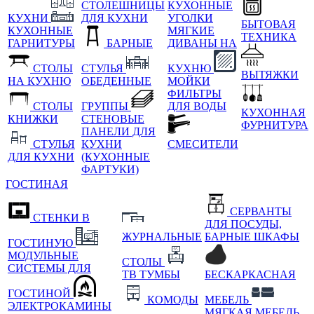
СТОЛЕШНИЦЫ
КУХОННЫЕ
КУХНИ
ДЛЯ КУХНИ
УГОЛКИ
БЫТОВАЯ
КУХОННЫЕ
МЯГКИЕ
ТЕХНИКА
ГАРНИТУРЫ
БАРНЫЕ
ДИВАНЫ НА
СТОЛЫ
СТУЛЬЯ
КУХНЮ
ВЫТЯЖКИ
НА КУХНЮ
ОБЕДЕННЫЕ
МОЙКИ
ФИЛЬТРЫ
СТОЛЫ
ГРУППЫ
ДЛЯ ВОДЫ
КУХОННАЯ
КНИЖКИ
СТЕНОВЫЕ
ФУРНИТУРА
ПАНЕЛИ ДЛЯ
СТУЛЬЯ
КУХНИ
СМЕСИТЕЛИ
ДЛЯ КУХНИ
(КУХОННЫЕ
ФАРТУКИ)
ГОСТИНАЯ
СЕРВАНТЫ
СТЕНКИ В
ДЛЯ ПОСУДЫ,
ЖУРНАЛЬНЫЕ
БАРНЫЕ ШКАФЫ
ГОСТИНУЮ
МОДУЛЬНЫЕ
СТОЛЫ
СИСТЕМЫ ДЛЯ
ТВ ТУМБЫ
БЕСКАРКАСНАЯ
ГОСТИНОЙ
КОМОДЫ
МЕБЕЛЬ
ЭЛЕКТРОКАМИНЫ
МЯГКАЯ МЕБЕЛЬ