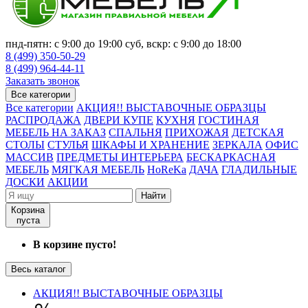
пнд-пятн: с 9:00 до 19:00 суб, вскр: с 9:00 до 18:00
8 (499) 350-50-29
8 (499) 964-44-11
Заказать звонок
Все категории
Все категории
АКЦИЯ!! ВЫСТАВОЧНЫЕ ОБРАЗЦЫ
РАСПРОДАЖА
ДВЕРИ КУПЕ
КУХНЯ
ГОСТИНАЯ
МЕБЕЛЬ НА ЗАКАЗ
СПАЛЬНЯ
ПРИХОЖАЯ
ДЕТСКАЯ
СТОЛЫ
СТУЛЬЯ
ШКАФЫ И ХРАНЕНИЕ
ЗЕРКАЛА
ОФИС
МАССИВ
ПРЕДМЕТЫ ИНТЕРЬЕРА
БЕСКАРКАСНАЯ
МЕБЕЛЬ
МЯГКАЯ МЕБЕЛЬ
HoReKa
ДАЧА
ГЛАДИЛЬНЫЕ
ДОСКИ
АКЦИИ
Найти
Корзина
пуста
В корзине пусто!
Весь каталог
АКЦИЯ!! ВЫСТАВОЧНЫЕ ОБРАЗЦЫ