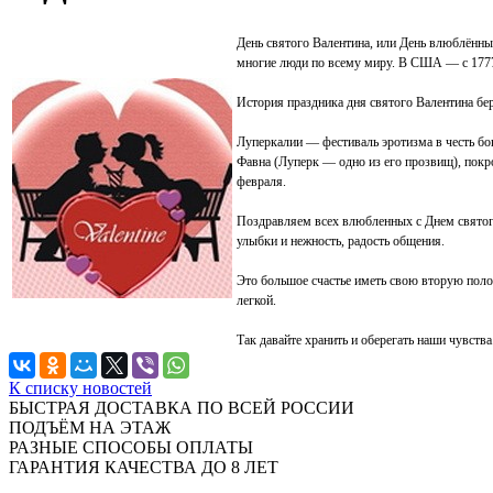
День святого Валентина, или День влюблённ
многие люди по всему миру. В США — c 1777 
История праздника дня святого Валентина бер
Луперкалии — фестиваль эротизма в честь бо
Фавна (Луперк — одно из его прозвищ), покр
февраля.
Поздравляем всех влюбленных с Днем святог
улыбки и нежность, радость общения.
Это большое счастье иметь свою вторую полов
легкой.
Так давайте хранить и оберегать наши чувств
К списку новостей
БЫСТРАЯ ДОСТАВКА ПО ВСЕЙ РОССИИ
ПОДЪЁМ НА ЭТАЖ
РАЗНЫЕ СПОСОБЫ ОПЛАТЫ
ГАРАНТИЯ КАЧЕСТВА ДО 8 ЛЕТ