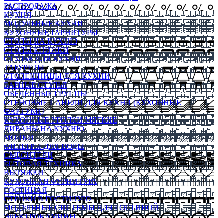
РАСПРОДАЖА
КУХНЯ
МОДУЛЬНЫЕ КУХНИ
КУХОННЫЕ ГАРНИТУРЫ
СТОЛЫ НА КУХНЮ
СТОЛЫ КНИЖКИ
СТУЛЬЯ ДЛЯ КУХНИ
ТАБУРЕТЫ
СТОЛЕШНИЦЫ ДЛЯ КУХНИ
БАРНЫЕ СТУЛЬЯ
ОБЕДЕННЫЕ ГРУППЫ
СТЕНОВЫЕ ПАНЕЛИ ДЛЯ КУХНИ (КУХОННЫЕ
ФАРТУКИ)
КУХОННЫЕ УГОЛКИ МЯГКИЕ
ДИВАНЫ НА КУХНЮ
МОЙКИ
ФИЛЬТРЫ ДЛЯ ВОДЫ
СМЕСИТЕЛИ
БЫТОВАЯ ТЕХНИКА
ВЫТЯЖКИ
КУХОННАЯ ФУРНИТУРА
ГОСТИНАЯ
СТЕНКИ В ГОСТИНУЮ
МОДУЛЬНЫЕ СИСТЕМЫ ДЛЯ ГОСТИНОЙ
ЭЛЕКТРОКАМИНЫ