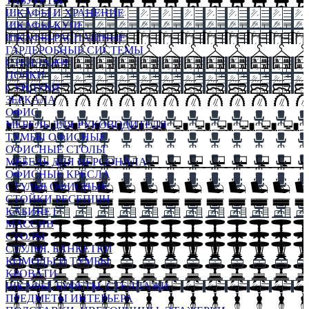
ТАБУРЕТЫ
ШКАФЫ И ХРАНЕНИЕ
ШКАФЫ-КУПЕ
ШКАФЫ-РАСПАШНЫЕ
ГАРДЕРОБНЫЕ СИСТЕМЫ
СТЕЛЛАЖИ
ПОЛКИ
СУНДУКИ
ЗЕРКАЛА
ОФИС
МЕБЕЛЬ ДЛЯ РУКОВОДИТЕЛЯ
ТУМБЫ ОФИСНЫЕ
ОФИСНЫЕ СТОЛЫ
МЕБЕЛЬ ДЛЯ ПЕРСОНАЛА
ОФИСНЫЕ КРЕСЛА
СТУЛЬЯ ОФИСНЫЕ
СТОЙКИ РЕСЕПШН
КАБИНЕТ
МАССИВ
СТОЛЫ
СТУЛЬЯ, БАНКЕТКИ
КОМОДЫ И ТУМБЫ
КРОВАТИ
ШКАФЫ, БУФЕТЫ, СТЕЛЛАЖИ
ПРЕДМЕТЫ ИНТЕРЬЕРА