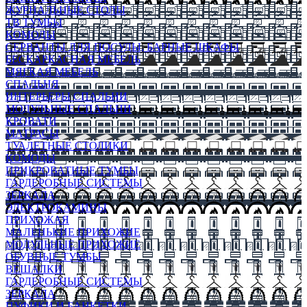
ЖУРНАЛЬНЫЕ СТОЛЫ
ТВ ТУМБЫ
КОМОДЫ
СЕРВАНТЫ ДЛЯ ПОСУДЫ, БАРНЫЕ ШКАФЫ
БЕСКАРКАСНАЯ МЕБЕЛЬ
МЯГКАЯ МЕБЕЛЬ
СПАЛЬНЯ
ИНТЕРЬЕРЫ СПАЛЬНИ
МОДУЛЬНЫЕ СПАЛЬНИ
КРОВАТИ
МАТРАСЫ
ТУАЛЕТНЫЕ СТОЛИКИ
КОМОДЫ
ПРИКРОВАТНЫЕ ТУМБЫ
ГАРДЕРОБНЫЕ СИСТЕМЫ
ЗЕРКАЛА
ЭЛЕКТРОКАМИНЫ
ПРИХОЖАЯ
МАЛЕНЬКИЕ ПРИХОЖИЕ
МОДУЛЬНЫЕ ПРИХОЖИЕ
ОБУВНЫЕ ТУМБЫ
ВЕШАЛКИ
ГАРДЕРОБНЫЕ СИСТЕМЫ
ЗЕРКАЛА
ПУФИКИ И БАНКЕТКИ