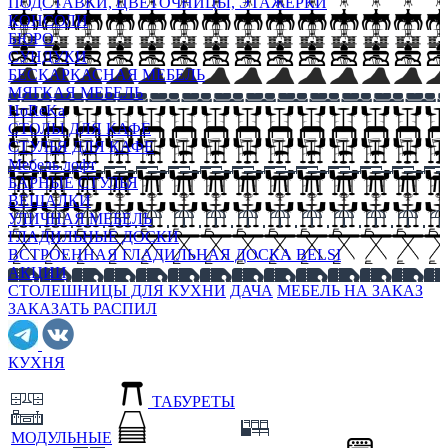
ПОДСТАВКИ, ЦВЕТОЧНИЦЫ, ЭТАЖЕРКИ
КОНСОЛИ
БЮРО
СУНДУКИ
БЕСКАРКАСНАЯ МЕБЕЛЬ
МЯГКАЯ МЕБЕЛЬ
HoReKa
СТОЛЫ ДЛЯ КАФЕ
СТУЛЬЯ ДЛЯ КАФЕ
Мебель лофт
БАРНЫЕ СТУЛЬЯ
ВЕШАЛКИ
УЛИЧНАЯ МЕБЕЛЬ
ГЛАДИЛЬНЫЕ ДОСКИ
ВСТРОЕННАЯ ГЛАДИЛЬНАЯ ДОСКА BELSI
АКЦИИ
СТОЛЕШНИЦЫ ДЛЯ КУХНИ
ДАЧА
МЕБЕЛЬ НА ЗАКАЗ
ЗАКАЗАТЬ РАСПИЛ
КУХНЯ
ТАБУРЕТЫ
МОДУЛЬНЫЕ