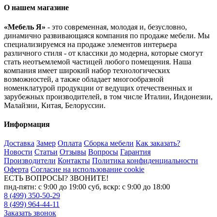
О нашем магазине
«Мебель Я»
- это современная, молодая и, безусловно,
динамично развивающаяся компания по продаже мебели. Мы
специализируемся на продаже элементов интерьера
различного стиля - от классики до модерна, которые смогут
стать неотъемлемой частицей любого помещения. Наша
компания имеет широкий набор технологических
возможностей, а также обладает многообразной
номенклатурой продукции от ведущих отечественных и
зарубежных производителей, в том числе Италии, Индонезии,
Малайзии, Китая, Белоруссии.
Информация
Доставка
Замер
Оплата
Сборка мебели
Как заказать?
Новости
Статьи
Отзывы
Вопросы
Гарантия
Производители
Контакты
Политика конфиденциальности
Оферта
Согласие на использование cookie
ЕСТЬ ВОПРОСЫ? ЗВОНИТЕ!
пнд-пятн: с 9:00 до 19:00 суб, вскр: с 9:00 до 18:00
8 (499) 350-50-29
8 (499) 964-44-11
Заказать звонок