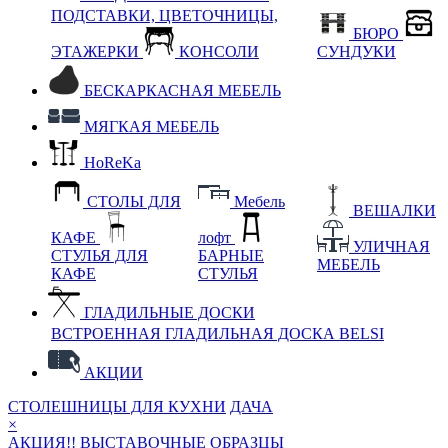
ПОДСТАВКИ, ЦВЕТОЧНИЦЫ,
БЮРО
ЭТАЖЕРКИ
КОНСОЛИ
СУНДУКИ
БЕСКАРКАСНАЯ МЕБЕЛЬ
МЯГКАЯ МЕБЕЛЬ
HoReKa
СТОЛЫ ДЛЯ
Мебель
ВЕШАЛКИ
КАФЕ
лофт
УЛИЧНАЯ
СТУЛЬЯ ДЛЯ
БАРНЫЕ
МЕБЕЛЬ
КАФЕ
СТУЛЬЯ
ГЛАДИЛЬНЫЕ ДОСКИ
ВСТРОЕННАЯ ГЛАДИЛЬНАЯ ДОСКА BELSI
АКЦИИ
СТОЛЕШНИЦЫ ДЛЯ КУХНИ
ДАЧА
×
АКЦИЯ!! ВЫСТАВОЧНЫЕ ОБРАЗЦЫ