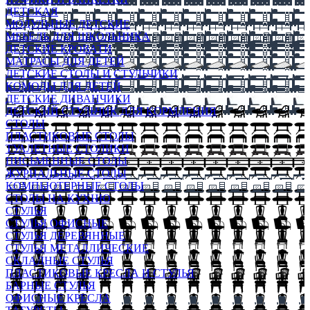
ДЕТСКАЯ
МОДУЛЬНЫЕ ДЕТСКИЕ
МЕБЕЛЬ ДЛЯ ШКОЛЬНИКА
ДЕТСКИЕ КРОВАТИ
МАТРАСЫ ДЛЯ ДЕТЕЙ
ДЕТСКИЕ СТОЛЫ И СТУЛЬЧИКИ
КОМОДЫ ДЛЯ ДЕТЕЙ
ДЕТСКИЕ ДИВАНЧИКИ
ДЕТСКИЙ СТУЛЬЧИК ДЛЯ КОРМЛЕНИЯ
СТОЛЫ
ПЛАСТИКОВЫЕ СТОЛЫ
ТУАЛЕТНЫЕ СТОЛИКИ
ПИСЬМЕННЫЕ СТОЛЫ
ЖУРНАЛЬНЫЕ СТОЛЫ
КОМПЬЮТЕРНЫЕ СТОЛЫ
СТОЛЫ НА КУХНЮ
СТУЛЬЯ
СТУЛЬЯ ОФИСНЫЕ
СТУЛЬЯ ДЕРЕВЯННЫЕ
СТУЛЬЯ МЕТАЛЛИЧЕСКИЕ
СКЛАДНЫЕ СТУЛЬЯ
ПЛАСТИКОВЫЕ КРЕСЛА И СТУЛЬЯ
БАРНЫЕ СТУЛЬЯ
ОФИСНЫЕ КРЕСЛА