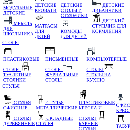
ДЕТСКИЕ
ДЕТСКИЕ
ДЕТСКИЕ
МОДУЛЬНЫЕ
КРОВАТИ
СТОЛЫ И
ДИВАНЧИКИ
ДЕТСКИЕ
СТУЛЬЧИКИ
ДЕТСКИЙ
МЕБЕЛЬ
МАТРАСЫ
СТУЛЬЧИК ДЛЯ
ДЛЯ
ДЛЯ
КОМОДЫ
КОРМЛЕНИЯ
ШКОЛЬНИКА
ДЕТЕЙ
ДЛЯ ДЕТЕЙ
СТОЛЫ
ПЛАСТИКОВЫЕ
ПИСЬМЕННЫЕ
КОМПЬЮТЕРНЫЕ
СТОЛЫ
СТОЛЫ
СТОЛЫ
ТУАЛЕТНЫЕ
ЖУРНАЛЬНЫЕ
СТОЛЫ НА
СТОЛИКИ
СТОЛЫ
КУХНЮ
СТУЛЬЯ
СТУЛЬЯ
СТУЛЬЯ
ПЛАСТИКОВЫЕ
ОФИС
ОФИСНЫЕ
МЕТАЛЛИЧЕСКИЕ
КРЕСЛА И
КРЕС
СТУЛЬЯ
СКЛАДНЫЕ
СТУЛЬЯ
ДЕРЕВЯННЫЕ
СТУЛЬЯ
БАРНЫЕ
ТАБУ
СТУЛЬЯ