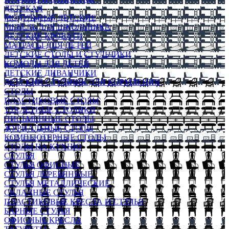
ДЕТСКАЯ
МОДУЛЬНЫЕ ДЕТСКИЕ
МЕБЕЛЬ ДЛЯ ШКОЛЬНИКА
ДЕТСКИЕ КРОВАТИ
МАТРАСЫ ДЛЯ ДЕТЕЙ
ДЕТСКИЕ СТОЛЫ И СТУЛЬЧИКИ
КОМОДЫ ДЛЯ ДЕТЕЙ
ДЕТСКИЕ ДИВАНЧИКИ
ДЕТСКИЙ СТУЛЬЧИК ДЛЯ КОРМЛЕНИЯ
СТОЛЫ
ПЛАСТИКОВЫЕ СТОЛЫ
ТУАЛЕТНЫЕ СТОЛИКИ
ПИСЬМЕННЫЕ СТОЛЫ
ЖУРНАЛЬНЫЕ СТОЛЫ
КОМПЬЮТЕРНЫЕ СТОЛЫ
СТОЛЫ НА КУХНЮ
СТУЛЬЯ
СТУЛЬЯ ОФИСНЫЕ
СТУЛЬЯ ДЕРЕВЯННЫЕ
СТУЛЬЯ МЕТАЛЛИЧЕСКИЕ
СКЛАДНЫЕ СТУЛЬЯ
ПЛАСТИКОВЫЕ КРЕСЛА И СТУЛЬЯ
БАРНЫЕ СТУЛЬЯ
ОФИСНЫЕ КРЕСЛА