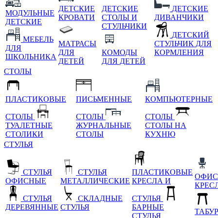
ДЕТСКИЕ
ДЕТСКИЕ
ДЕТСКИЕ
МОДУЛЬНЫЕ
КРОВАТИ
СТОЛЫ И
ДИВАНЧИКИ
ДЕТСКИЕ
СТУЛЬЧИКИ
ДЕТСКИЙ
МЕБЕЛЬ
МАТРАСЫ
СТУЛЬЧИК ДЛЯ
ДЛЯ
ДЛЯ
КОМОДЫ
КОРМЛЕНИЯ
ШКОЛЬНИКА
ДЕТЕЙ
ДЛЯ ДЕТЕЙ
СТОЛЫ
ПЛАСТИКОВЫЕ
ПИСЬМЕННЫЕ
КОМПЬЮТЕРНЫЕ
СТОЛЫ
СТОЛЫ
СТОЛЫ
ТУАЛЕТНЫЕ
ЖУРНАЛЬНЫЕ
СТОЛЫ НА
СТОЛИКИ
СТОЛЫ
КУХНЮ
СТУЛЬЯ
СТУЛЬЯ
СТУЛЬЯ
ПЛАСТИКОВЫЕ
ОФИС
ОФИСНЫЕ
МЕТАЛЛИЧЕСКИЕ
КРЕСЛА И
КРЕС
СТУЛЬЯ
СКЛАДНЫЕ
СТУЛЬЯ
ДЕРЕВЯННЫЕ
СТУЛЬЯ
БАРНЫЕ
ТАБУ
СТУЛЬЯ