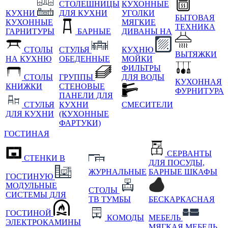
СТОЛЕШНИЦЫ
КУХОННЫЕ
КУХНИ
ДЛЯ КУХНИ
УГОЛКИ
БЫТОВАЯ
КУХОННЫЕ
МЯГКИЕ
ТЕХНИКА
ГАРНИТУРЫ
БАРНЫЕ
ДИВАНЫ НА
СТОЛЫ
СТУЛЬЯ
КУХНЮ
ВЫТЯЖКИ
НА КУХНЮ
ОБЕДЕННЫЕ
МОЙКИ
ФИЛЬТРЫ
СТОЛЫ
ГРУППЫ
ДЛЯ ВОДЫ
КУХОННАЯ
КНИЖКИ
СТЕНОВЫЕ
ФУРНИТУРА
ПАНЕЛИ ДЛЯ
СТУЛЬЯ
КУХНИ
СМЕСИТЕЛИ
ДЛЯ КУХНИ
(КУХОННЫЕ
ФАРТУКИ)
ГОСТИНАЯ
СЕРВАНТЫ
СТЕНКИ В
ДЛЯ ПОСУДЫ,
ЖУРНАЛЬНЫЕ
БАРНЫЕ ШКАФЫ
ГОСТИНУЮ
МОДУЛЬНЫЕ
СТОЛЫ
СИСТЕМЫ ДЛЯ
ТВ ТУМБЫ
БЕСКАРКАСНАЯ
ГОСТИНОЙ
КОМОДЫ
МЕБЕЛЬ
ЭЛЕКТРОКАМИНЫ
МЯГКАЯ МЕБЕЛЬ