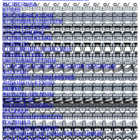
РАСПРОДАЖА
КУХНЯ
МОДУЛЬНЫЕ КУХНИ
КУХОННЫЕ ГАРНИТУРЫ
СТОЛЫ НА КУХНЮ
СТОЛЫ КНИЖКИ
СТУЛЬЯ ДЛЯ КУХНИ
ТАБУРЕТЫ
СТОЛЕШНИЦЫ ДЛЯ КУХНИ
БАРНЫЕ СТУЛЬЯ
ОБЕДЕННЫЕ ГРУППЫ
СТЕНОВЫЕ ПАНЕЛИ ДЛЯ КУХНИ (КУХОННЫЕ
ФАРТУКИ)
КУХОННЫЕ УГОЛКИ МЯГКИЕ
ДИВАНЫ НА КУХНЮ
МОЙКИ
ФИЛЬТРЫ ДЛЯ ВОДЫ
СМЕСИТЕЛИ
БЫТОВАЯ ТЕХНИКА
ВЫТЯЖКИ
КУХОННАЯ ФУРНИТУРА
ГОСТИНАЯ
СТЕНКИ В ГОСТИНУЮ
МОДУЛЬНЫЕ СИСТЕМЫ ДЛЯ ГОСТИНОЙ
ЭЛЕКТРОКАМИНЫ