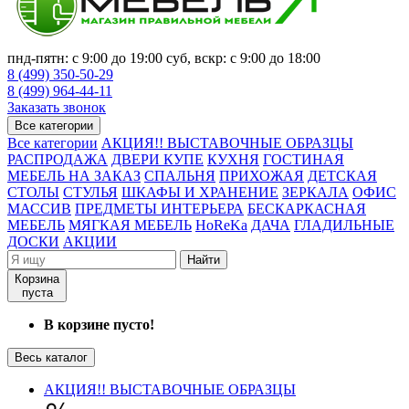
пнд-пятн: с 9:00 до 19:00 суб, вскр: с 9:00 до 18:00
8 (499) 350-50-29
8 (499) 964-44-11
Заказать звонок
Все категории
Все категории
АКЦИЯ!! ВЫСТАВОЧНЫЕ ОБРАЗЦЫ
РАСПРОДАЖА
ДВЕРИ КУПЕ
КУХНЯ
ГОСТИНАЯ
МЕБЕЛЬ НА ЗАКАЗ
СПАЛЬНЯ
ПРИХОЖАЯ
ДЕТСКАЯ
СТОЛЫ
СТУЛЬЯ
ШКАФЫ И ХРАНЕНИЕ
ЗЕРКАЛА
ОФИС
МАССИВ
ПРЕДМЕТЫ ИНТЕРЬЕРА
БЕСКАРКАСНАЯ
МЕБЕЛЬ
МЯГКАЯ МЕБЕЛЬ
HoReKa
ДАЧА
ГЛАДИЛЬНЫЕ
ДОСКИ
АКЦИИ
Найти
Корзина
пуста
В корзине пусто!
Весь каталог
АКЦИЯ!! ВЫСТАВОЧНЫЕ ОБРАЗЦЫ