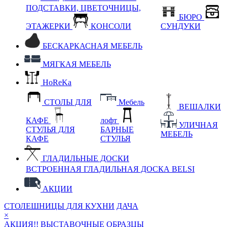
ПОДСТАВКИ, ЦВЕТОЧНИЦЫ,
БЮРО
ЭТАЖЕРКИ
КОНСОЛИ
СУНДУКИ
БЕСКАРКАСНАЯ МЕБЕЛЬ
МЯГКАЯ МЕБЕЛЬ
HoReKa
СТОЛЫ ДЛЯ
Мебель
ВЕШАЛКИ
КАФЕ
лофт
УЛИЧНАЯ
СТУЛЬЯ ДЛЯ
БАРНЫЕ
МЕБЕЛЬ
КАФЕ
СТУЛЬЯ
ГЛАДИЛЬНЫЕ ДОСКИ
ВСТРОЕННАЯ ГЛАДИЛЬНАЯ ДОСКА BELSI
АКЦИИ
СТОЛЕШНИЦЫ ДЛЯ КУХНИ
ДАЧА
×
АКЦИЯ!! ВЫСТАВОЧНЫЕ ОБРАЗЦЫ