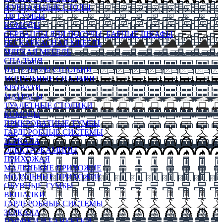
ЖУРНАЛЬНЫЕ СТОЛЫ
ТВ ТУМБЫ
КОМОДЫ
СЕРВАНТЫ ДЛЯ ПОСУДЫ, БАРНЫЕ ШКАФЫ
БЕСКАРКАСНАЯ МЕБЕЛЬ
МЯГКАЯ МЕБЕЛЬ
СПАЛЬНЯ
ИНТЕРЬЕРЫ СПАЛЬНИ
МОДУЛЬНЫЕ СПАЛЬНИ
КРОВАТИ
МАТРАСЫ
ТУАЛЕТНЫЕ СТОЛИКИ
КОМОДЫ
ПРИКРОВАТНЫЕ ТУМБЫ
ГАРДЕРОБНЫЕ СИСТЕМЫ
ЗЕРКАЛА
ЭЛЕКТРОКАМИНЫ
ПРИХОЖАЯ
МАЛЕНЬКИЕ ПРИХОЖИЕ
МОДУЛЬНЫЕ ПРИХОЖИЕ
ОБУВНЫЕ ТУМБЫ
ВЕШАЛКИ
ГАРДЕРОБНЫЕ СИСТЕМЫ
ЗЕРКАЛА
ПУФИКИ И БАНКЕТКИ