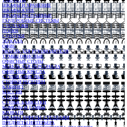
ТАБУРЕТЫ
ШКАФЫ И ХРАНЕНИЕ
ШКАФЫ-КУПЕ
ШКАФЫ-РАСПАШНЫЕ
ГАРДЕРОБНЫЕ СИСТЕМЫ
СТЕЛЛАЖИ
ПОЛКИ
СУНДУКИ
ЗЕРКАЛА
ОФИС
МЕБЕЛЬ ДЛЯ РУКОВОДИТЕЛЯ
ТУМБЫ ОФИСНЫЕ
ОФИСНЫЕ СТОЛЫ
МЕБЕЛЬ ДЛЯ ПЕРСОНАЛА
ОФИСНЫЕ КРЕСЛА
СТУЛЬЯ ОФИСНЫЕ
СТОЙКИ РЕСЕПШН
КАБИНЕТ
МАССИВ
СТОЛЫ
СТУЛЬЯ, БАНКЕТКИ
КОМОДЫ И ТУМБЫ
КРОВАТИ
ШКАФЫ, БУФЕТЫ, СТЕЛЛАЖИ
ПРЕДМЕТЫ ИНТЕРЬЕРА