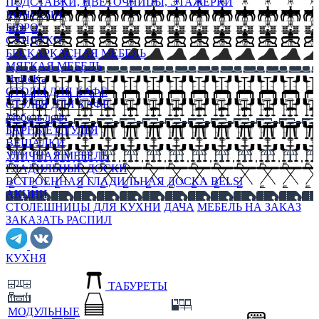
ПОДСТАВКИ, ЦВЕТОЧНИЦЫ, ЭТАЖЕРКИ
КОНСОЛИ
БЮРО
СУНДУКИ
БЕСКАРКАСНАЯ МЕБЕЛЬ
МЯГКАЯ МЕБЕЛЬ
HoReKa
СТОЛЫ ДЛЯ КАФЕ
СТУЛЬЯ ДЛЯ КАФЕ
Мебель лофт
БАРНЫЕ СТУЛЬЯ
ВЕШАЛКИ
УЛИЧНАЯ МЕБЕЛЬ
ГЛАДИЛЬНЫЕ ДОСКИ
ВСТРОЕННАЯ ГЛАДИЛЬНАЯ ДОСКА BELSI
АКЦИИ
СТОЛЕШНИЦЫ ДЛЯ КУХНИ
ДАЧА
МЕБЕЛЬ НА ЗАКАЗ
ЗАКАЗАТЬ РАСПИЛ
КУХНЯ
ТАБУРЕТЫ
МОДУЛЬНЫЕ