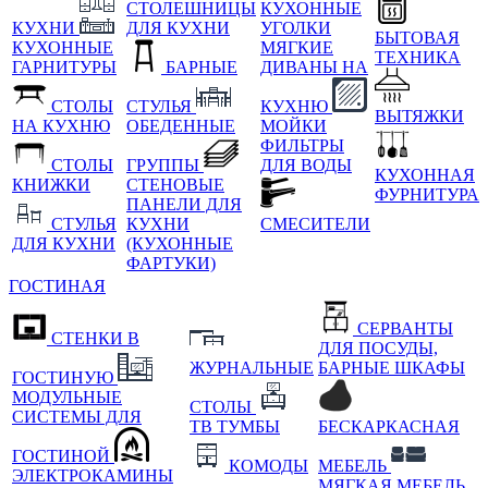
СТОЛЕШНИЦЫ
КУХОННЫЕ
КУХНИ
ДЛЯ КУХНИ
УГОЛКИ
БЫТОВАЯ
КУХОННЫЕ
МЯГКИЕ
ТЕХНИКА
ГАРНИТУРЫ
БАРНЫЕ
ДИВАНЫ НА
СТОЛЫ
СТУЛЬЯ
КУХНЮ
ВЫТЯЖКИ
НА КУХНЮ
ОБЕДЕННЫЕ
МОЙКИ
ФИЛЬТРЫ
СТОЛЫ
ГРУППЫ
ДЛЯ ВОДЫ
КУХОННАЯ
КНИЖКИ
СТЕНОВЫЕ
ФУРНИТУРА
ПАНЕЛИ ДЛЯ
СТУЛЬЯ
КУХНИ
СМЕСИТЕЛИ
ДЛЯ КУХНИ
(КУХОННЫЕ
ФАРТУКИ)
ГОСТИНАЯ
СЕРВАНТЫ
СТЕНКИ В
ДЛЯ ПОСУДЫ,
ЖУРНАЛЬНЫЕ
БАРНЫЕ ШКАФЫ
ГОСТИНУЮ
МОДУЛЬНЫЕ
СТОЛЫ
СИСТЕМЫ ДЛЯ
ТВ ТУМБЫ
БЕСКАРКАСНАЯ
ГОСТИНОЙ
КОМОДЫ
МЕБЕЛЬ
ЭЛЕКТРОКАМИНЫ
МЯГКАЯ МЕБЕЛЬ