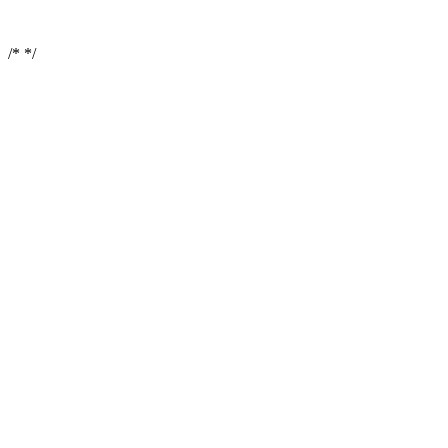
/*
*/