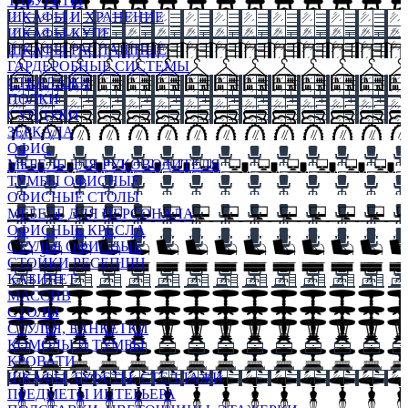
ТАБУРЕТЫ
ШКАФЫ И ХРАНЕНИЕ
ШКАФЫ-КУПЕ
ШКАФЫ-РАСПАШНЫЕ
ГАРДЕРОБНЫЕ СИСТЕМЫ
СТЕЛЛАЖИ
ПОЛКИ
СУНДУКИ
ЗЕРКАЛА
ОФИС
МЕБЕЛЬ ДЛЯ РУКОВОДИТЕЛЯ
ТУМБЫ ОФИСНЫЕ
ОФИСНЫЕ СТОЛЫ
МЕБЕЛЬ ДЛЯ ПЕРСОНАЛА
ОФИСНЫЕ КРЕСЛА
СТУЛЬЯ ОФИСНЫЕ
СТОЙКИ РЕСЕПШН
КАБИНЕТ
МАССИВ
СТОЛЫ
СТУЛЬЯ, БАНКЕТКИ
КОМОДЫ И ТУМБЫ
КРОВАТИ
ШКАФЫ, БУФЕТЫ, СТЕЛЛАЖИ
ПРЕДМЕТЫ ИНТЕРЬЕРА