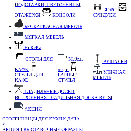
ПОДСТАВКИ, ЦВЕТОЧНИЦЫ,
БЮРО
ЭТАЖЕРКИ
КОНСОЛИ
СУНДУКИ
БЕСКАРКАСНАЯ МЕБЕЛЬ
МЯГКАЯ МЕБЕЛЬ
HoReKa
СТОЛЫ ДЛЯ
Мебель
ВЕШАЛКИ
КАФЕ
лофт
УЛИЧНАЯ
СТУЛЬЯ ДЛЯ
БАРНЫЕ
МЕБЕЛЬ
КАФЕ
СТУЛЬЯ
ГЛАДИЛЬНЫЕ ДОСКИ
ВСТРОЕННАЯ ГЛАДИЛЬНАЯ ДОСКА BELSI
АКЦИИ
СТОЛЕШНИЦЫ ДЛЯ КУХНИ
ДАЧА
×
АКЦИЯ!! ВЫСТАВОЧНЫЕ ОБРАЗЦЫ