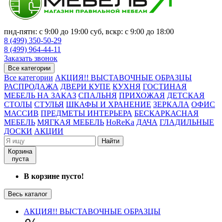
пнд-пятн: с 9:00 до 19:00 суб, вскр: с 9:00 до 18:00
8 (499) 350-50-29
8 (499) 964-44-11
Заказать звонок
Все категории
Все категории
АКЦИЯ!! ВЫСТАВОЧНЫЕ ОБРАЗЦЫ
РАСПРОДАЖА
ДВЕРИ КУПЕ
КУХНЯ
ГОСТИНАЯ
МЕБЕЛЬ НА ЗАКАЗ
СПАЛЬНЯ
ПРИХОЖАЯ
ДЕТСКАЯ
СТОЛЫ
СТУЛЬЯ
ШКАФЫ И ХРАНЕНИЕ
ЗЕРКАЛА
ОФИС
МАССИВ
ПРЕДМЕТЫ ИНТЕРЬЕРА
БЕСКАРКАСНАЯ
МЕБЕЛЬ
МЯГКАЯ МЕБЕЛЬ
HoReKa
ДАЧА
ГЛАДИЛЬНЫЕ
ДОСКИ
АКЦИИ
Найти
Корзина
пуста
В корзине пусто!
Весь каталог
АКЦИЯ!! ВЫСТАВОЧНЫЕ ОБРАЗЦЫ