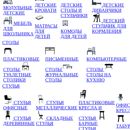
ДЕТСКИЕ
ДЕТСКИЕ
ДЕТСКИЕ
МОДУЛЬНЫЕ
КРОВАТИ
СТОЛЫ И
ДИВАНЧИКИ
ДЕТСКИЕ
СТУЛЬЧИКИ
ДЕТСКИЙ
МЕБЕЛЬ
МАТРАСЫ
СТУЛЬЧИК ДЛЯ
ДЛЯ
ДЛЯ
КОМОДЫ
КОРМЛЕНИЯ
ШКОЛЬНИКА
ДЕТЕЙ
ДЛЯ ДЕТЕЙ
СТОЛЫ
ПЛАСТИКОВЫЕ
ПИСЬМЕННЫЕ
КОМПЬЮТЕРНЫЕ
СТОЛЫ
СТОЛЫ
СТОЛЫ
ТУАЛЕТНЫЕ
ЖУРНАЛЬНЫЕ
СТОЛЫ НА
СТОЛИКИ
СТОЛЫ
КУХНЮ
СТУЛЬЯ
СТУЛЬЯ
СТУЛЬЯ
ПЛАСТИКОВЫЕ
ОФИС
ОФИСНЫЕ
МЕТАЛЛИЧЕСКИЕ
КРЕСЛА И
КРЕС
СТУЛЬЯ
СКЛАДНЫЕ
СТУЛЬЯ
ДЕРЕВЯННЫЕ
СТУЛЬЯ
БАРНЫЕ
ТАБУ
СТУЛЬЯ