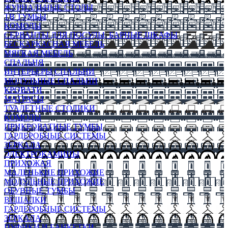
ЖУРНАЛЬНЫЕ СТОЛЫ
ТВ ТУМБЫ
КОМОДЫ
СЕРВАНТЫ ДЛЯ ПОСУДЫ, БАРНЫЕ ШКАФЫ
БЕСКАРКАСНАЯ МЕБЕЛЬ
МЯГКАЯ МЕБЕЛЬ
СПАЛЬНЯ
ИНТЕРЬЕРЫ СПАЛЬНИ
МОДУЛЬНЫЕ СПАЛЬНИ
КРОВАТИ
МАТРАСЫ
ТУАЛЕТНЫЕ СТОЛИКИ
КОМОДЫ
ПРИКРОВАТНЫЕ ТУМБЫ
ГАРДЕРОБНЫЕ СИСТЕМЫ
ЗЕРКАЛА
ЭЛЕКТРОКАМИНЫ
ПРИХОЖАЯ
МАЛЕНЬКИЕ ПРИХОЖИЕ
МОДУЛЬНЫЕ ПРИХОЖИЕ
ОБУВНЫЕ ТУМБЫ
ВЕШАЛКИ
ГАРДЕРОБНЫЕ СИСТЕМЫ
ЗЕРКАЛА
ПУФИКИ И БАНКЕТКИ