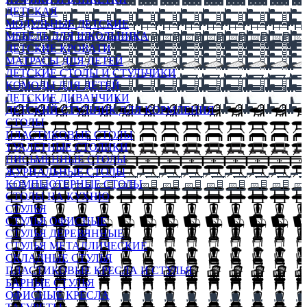
ДЕТСКАЯ
МОДУЛЬНЫЕ ДЕТСКИЕ
МЕБЕЛЬ ДЛЯ ШКОЛЬНИКА
ДЕТСКИЕ КРОВАТИ
МАТРАСЫ ДЛЯ ДЕТЕЙ
ДЕТСКИЕ СТОЛЫ И СТУЛЬЧИКИ
КОМОДЫ ДЛЯ ДЕТЕЙ
ДЕТСКИЕ ДИВАНЧИКИ
ДЕТСКИЙ СТУЛЬЧИК ДЛЯ КОРМЛЕНИЯ
СТОЛЫ
ПЛАСТИКОВЫЕ СТОЛЫ
ТУАЛЕТНЫЕ СТОЛИКИ
ПИСЬМЕННЫЕ СТОЛЫ
ЖУРНАЛЬНЫЕ СТОЛЫ
КОМПЬЮТЕРНЫЕ СТОЛЫ
СТОЛЫ НА КУХНЮ
СТУЛЬЯ
СТУЛЬЯ ОФИСНЫЕ
СТУЛЬЯ ДЕРЕВЯННЫЕ
СТУЛЬЯ МЕТАЛЛИЧЕСКИЕ
СКЛАДНЫЕ СТУЛЬЯ
ПЛАСТИКОВЫЕ КРЕСЛА И СТУЛЬЯ
БАРНЫЕ СТУЛЬЯ
ОФИСНЫЕ КРЕСЛА