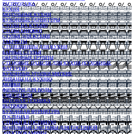
РАСПРОДАЖА
КУХНЯ
МОДУЛЬНЫЕ КУХНИ
КУХОННЫЕ ГАРНИТУРЫ
СТОЛЫ НА КУХНЮ
СТОЛЫ КНИЖКИ
СТУЛЬЯ ДЛЯ КУХНИ
ТАБУРЕТЫ
СТОЛЕШНИЦЫ ДЛЯ КУХНИ
БАРНЫЕ СТУЛЬЯ
ОБЕДЕННЫЕ ГРУППЫ
СТЕНОВЫЕ ПАНЕЛИ ДЛЯ КУХНИ (КУХОННЫЕ
ФАРТУКИ)
КУХОННЫЕ УГОЛКИ МЯГКИЕ
ДИВАНЫ НА КУХНЮ
МОЙКИ
ФИЛЬТРЫ ДЛЯ ВОДЫ
СМЕСИТЕЛИ
БЫТОВАЯ ТЕХНИКА
ВЫТЯЖКИ
КУХОННАЯ ФУРНИТУРА
ГОСТИНАЯ
СТЕНКИ В ГОСТИНУЮ
МОДУЛЬНЫЕ СИСТЕМЫ ДЛЯ ГОСТИНОЙ
ЭЛЕКТРОКАМИНЫ