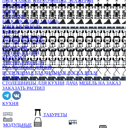
ПОДСТАВКИ, ЦВЕТОЧНИЦЫ, ЭТАЖЕРКИ
КОНСОЛИ
БЮРО
СУНДУКИ
БЕСКАРКАСНАЯ МЕБЕЛЬ
МЯГКАЯ МЕБЕЛЬ
HoReKa
СТОЛЫ ДЛЯ КАФЕ
СТУЛЬЯ ДЛЯ КАФЕ
Мебель лофт
БАРНЫЕ СТУЛЬЯ
ВЕШАЛКИ
УЛИЧНАЯ МЕБЕЛЬ
ГЛАДИЛЬНЫЕ ДОСКИ
ВСТРОЕННАЯ ГЛАДИЛЬНАЯ ДОСКА BELSI
АКЦИИ
СТОЛЕШНИЦЫ ДЛЯ КУХНИ
ДАЧА
МЕБЕЛЬ НА ЗАКАЗ
ЗАКАЗАТЬ РАСПИЛ
КУХНЯ
ТАБУРЕТЫ
МОДУЛЬНЫЕ