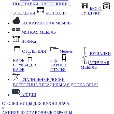
ПОДСТАВКИ, ЦВЕТОЧНИЦЫ,
БЮРО
ЭТАЖЕРКИ
КОНСОЛИ
СУНДУКИ
БЕСКАРКАСНАЯ МЕБЕЛЬ
МЯГКАЯ МЕБЕЛЬ
HoReKa
СТОЛЫ ДЛЯ
Мебель
ВЕШАЛКИ
КАФЕ
лофт
УЛИЧНАЯ
СТУЛЬЯ ДЛЯ
БАРНЫЕ
МЕБЕЛЬ
КАФЕ
СТУЛЬЯ
ГЛАДИЛЬНЫЕ ДОСКИ
ВСТРОЕННАЯ ГЛАДИЛЬНАЯ ДОСКА BELSI
АКЦИИ
СТОЛЕШНИЦЫ ДЛЯ КУХНИ
ДАЧА
×
АКЦИЯ!! ВЫСТАВОЧНЫЕ ОБРАЗЦЫ