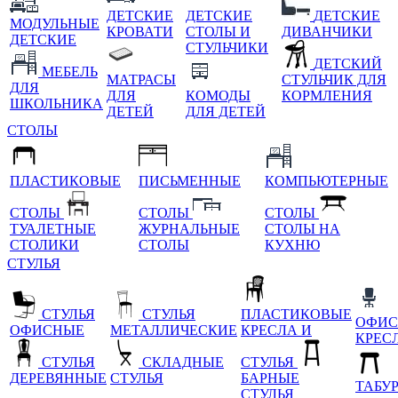
ДЕТСКИЕ
ДЕТСКИЕ
ДЕТСКИЕ
МОДУЛЬНЫЕ
КРОВАТИ
СТОЛЫ И
ДИВАНЧИКИ
ДЕТСКИЕ
СТУЛЬЧИКИ
ДЕТСКИЙ
МЕБЕЛЬ
МАТРАСЫ
СТУЛЬЧИК ДЛЯ
ДЛЯ
ДЛЯ
КОМОДЫ
КОРМЛЕНИЯ
ШКОЛЬНИКА
ДЕТЕЙ
ДЛЯ ДЕТЕЙ
СТОЛЫ
ПЛАСТИКОВЫЕ
ПИСЬМЕННЫЕ
КОМПЬЮТЕРНЫЕ
СТОЛЫ
СТОЛЫ
СТОЛЫ
ТУАЛЕТНЫЕ
ЖУРНАЛЬНЫЕ
СТОЛЫ НА
СТОЛИКИ
СТОЛЫ
КУХНЮ
СТУЛЬЯ
СТУЛЬЯ
СТУЛЬЯ
ПЛАСТИКОВЫЕ
ОФИС
ОФИСНЫЕ
МЕТАЛЛИЧЕСКИЕ
КРЕСЛА И
КРЕС
СТУЛЬЯ
СКЛАДНЫЕ
СТУЛЬЯ
ДЕРЕВЯННЫЕ
СТУЛЬЯ
БАРНЫЕ
ТАБУ
СТУЛЬЯ