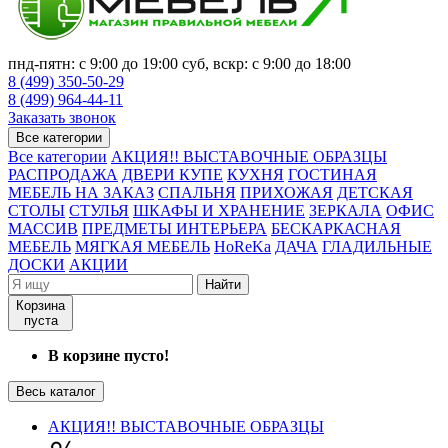
пнд-пятн: с 9:00 до 19:00 суб, вскр: с 9:00 до 18:00
8 (499) 350-50-29
8 (499) 964-44-11
Заказать звонок
Все категории
Все категории
АКЦИЯ!! ВЫСТАВОЧНЫЕ ОБРАЗЦЫ
РАСПРОДАЖА
ДВЕРИ КУПЕ
КУХНЯ
ГОСТИНАЯ
МЕБЕЛЬ НА ЗАКАЗ
СПАЛЬНЯ
ПРИХОЖАЯ
ДЕТСКАЯ
СТОЛЫ
СТУЛЬЯ
ШКАФЫ И ХРАНЕНИЕ
ЗЕРКАЛА
ОФИС
МАССИВ
ПРЕДМЕТЫ ИНТЕРЬЕРА
БЕСКАРКАСНАЯ
МЕБЕЛЬ
МЯГКАЯ МЕБЕЛЬ
HoReKa
ДАЧА
ГЛАДИЛЬНЫЕ
ДОСКИ
АКЦИИ
Найти
Корзина
пуста
В корзине пусто!
Весь каталог
АКЦИЯ!! ВЫСТАВОЧНЫЕ ОБРАЗЦЫ