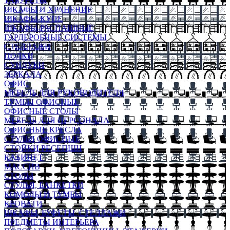
ТАБУРЕТЫ
ШКАФЫ И ХРАНЕНИЕ
ШКАФЫ-КУПЕ
ШКАФЫ-РАСПАШНЫЕ
ГАРДЕРОБНЫЕ СИСТЕМЫ
СТЕЛЛАЖИ
ПОЛКИ
СУНДУКИ
ЗЕРКАЛА
ОФИС
МЕБЕЛЬ ДЛЯ РУКОВОДИТЕЛЯ
ТУМБЫ ОФИСНЫЕ
ОФИСНЫЕ СТОЛЫ
МЕБЕЛЬ ДЛЯ ПЕРСОНАЛА
ОФИСНЫЕ КРЕСЛА
СТУЛЬЯ ОФИСНЫЕ
СТОЙКИ РЕСЕПШН
КАБИНЕТ
МАССИВ
СТОЛЫ
СТУЛЬЯ, БАНКЕТКИ
КОМОДЫ И ТУМБЫ
КРОВАТИ
ШКАФЫ, БУФЕТЫ, СТЕЛЛАЖИ
ПРЕДМЕТЫ ИНТЕРЬЕРА