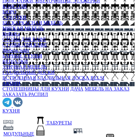
ПОДСТАВКИ, ЦВЕТОЧНИЦЫ, ЭТАЖЕРКИ
КОНСОЛИ
БЮРО
СУНДУКИ
БЕСКАРКАСНАЯ МЕБЕЛЬ
МЯГКАЯ МЕБЕЛЬ
HoReKa
СТОЛЫ ДЛЯ КАФЕ
СТУЛЬЯ ДЛЯ КАФЕ
Мебель лофт
БАРНЫЕ СТУЛЬЯ
ВЕШАЛКИ
УЛИЧНАЯ МЕБЕЛЬ
ГЛАДИЛЬНЫЕ ДОСКИ
ВСТРОЕННАЯ ГЛАДИЛЬНАЯ ДОСКА BELSI
АКЦИИ
СТОЛЕШНИЦЫ ДЛЯ КУХНИ
ДАЧА
МЕБЕЛЬ НА ЗАКАЗ
ЗАКАЗАТЬ РАСПИЛ
КУХНЯ
ТАБУРЕТЫ
МОДУЛЬНЫЕ