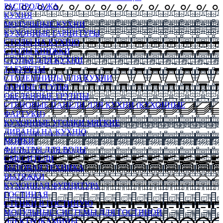
РАСПРОДАЖА
КУХНЯ
МОДУЛЬНЫЕ КУХНИ
КУХОННЫЕ ГАРНИТУРЫ
СТОЛЫ НА КУХНЮ
СТОЛЫ КНИЖКИ
СТУЛЬЯ ДЛЯ КУХНИ
ТАБУРЕТЫ
СТОЛЕШНИЦЫ ДЛЯ КУХНИ
БАРНЫЕ СТУЛЬЯ
ОБЕДЕННЫЕ ГРУППЫ
СТЕНОВЫЕ ПАНЕЛИ ДЛЯ КУХНИ (КУХОННЫЕ
ФАРТУКИ)
КУХОННЫЕ УГОЛКИ МЯГКИЕ
ДИВАНЫ НА КУХНЮ
МОЙКИ
ФИЛЬТРЫ ДЛЯ ВОДЫ
СМЕСИТЕЛИ
БЫТОВАЯ ТЕХНИКА
ВЫТЯЖКИ
КУХОННАЯ ФУРНИТУРА
ГОСТИНАЯ
СТЕНКИ В ГОСТИНУЮ
МОДУЛЬНЫЕ СИСТЕМЫ ДЛЯ ГОСТИНОЙ
ЭЛЕКТРОКАМИНЫ