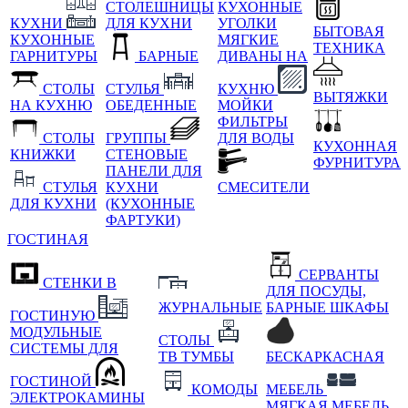
СТОЛЕШНИЦЫ
КУХОННЫЕ
КУХНИ
ДЛЯ КУХНИ
УГОЛКИ
БЫТОВАЯ
КУХОННЫЕ
МЯГКИЕ
ТЕХНИКА
ГАРНИТУРЫ
БАРНЫЕ
ДИВАНЫ НА
СТОЛЫ
СТУЛЬЯ
КУХНЮ
ВЫТЯЖКИ
НА КУХНЮ
ОБЕДЕННЫЕ
МОЙКИ
ФИЛЬТРЫ
СТОЛЫ
ГРУППЫ
ДЛЯ ВОДЫ
КУХОННАЯ
КНИЖКИ
СТЕНОВЫЕ
ФУРНИТУРА
ПАНЕЛИ ДЛЯ
СТУЛЬЯ
КУХНИ
СМЕСИТЕЛИ
ДЛЯ КУХНИ
(КУХОННЫЕ
ФАРТУКИ)
ГОСТИНАЯ
СЕРВАНТЫ
СТЕНКИ В
ДЛЯ ПОСУДЫ,
ЖУРНАЛЬНЫЕ
БАРНЫЕ ШКАФЫ
ГОСТИНУЮ
МОДУЛЬНЫЕ
СТОЛЫ
СИСТЕМЫ ДЛЯ
ТВ ТУМБЫ
БЕСКАРКАСНАЯ
ГОСТИНОЙ
КОМОДЫ
МЕБЕЛЬ
ЭЛЕКТРОКАМИНЫ
МЯГКАЯ МЕБЕЛЬ