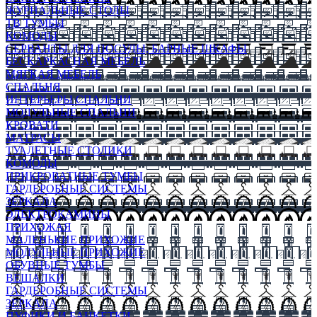
ЖУРНАЛЬНЫЕ СТОЛЫ
ТВ ТУМБЫ
КОМОДЫ
СЕРВАНТЫ ДЛЯ ПОСУДЫ, БАРНЫЕ ШКАФЫ
БЕСКАРКАСНАЯ МЕБЕЛЬ
МЯГКАЯ МЕБЕЛЬ
СПАЛЬНЯ
ИНТЕРЬЕРЫ СПАЛЬНИ
МОДУЛЬНЫЕ СПАЛЬНИ
КРОВАТИ
МАТРАСЫ
ТУАЛЕТНЫЕ СТОЛИКИ
КОМОДЫ
ПРИКРОВАТНЫЕ ТУМБЫ
ГАРДЕРОБНЫЕ СИСТЕМЫ
ЗЕРКАЛА
ЭЛЕКТРОКАМИНЫ
ПРИХОЖАЯ
МАЛЕНЬКИЕ ПРИХОЖИЕ
МОДУЛЬНЫЕ ПРИХОЖИЕ
ОБУВНЫЕ ТУМБЫ
ВЕШАЛКИ
ГАРДЕРОБНЫЕ СИСТЕМЫ
ЗЕРКАЛА
ПУФИКИ И БАНКЕТКИ