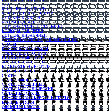
ДЕТСКАЯ
МОДУЛЬНЫЕ ДЕТСКИЕ
МЕБЕЛЬ ДЛЯ ШКОЛЬНИКА
ДЕТСКИЕ КРОВАТИ
МАТРАСЫ ДЛЯ ДЕТЕЙ
ДЕТСКИЕ СТОЛЫ И СТУЛЬЧИКИ
КОМОДЫ ДЛЯ ДЕТЕЙ
ДЕТСКИЕ ДИВАНЧИКИ
ДЕТСКИЙ СТУЛЬЧИК ДЛЯ КОРМЛЕНИЯ
СТОЛЫ
ПЛАСТИКОВЫЕ СТОЛЫ
ТУАЛЕТНЫЕ СТОЛИКИ
ПИСЬМЕННЫЕ СТОЛЫ
ЖУРНАЛЬНЫЕ СТОЛЫ
КОМПЬЮТЕРНЫЕ СТОЛЫ
СТОЛЫ НА КУХНЮ
СТУЛЬЯ
СТУЛЬЯ ОФИСНЫЕ
СТУЛЬЯ ДЕРЕВЯННЫЕ
СТУЛЬЯ МЕТАЛЛИЧЕСКИЕ
СКЛАДНЫЕ СТУЛЬЯ
ПЛАСТИКОВЫЕ КРЕСЛА И СТУЛЬЯ
БАРНЫЕ СТУЛЬЯ
ОФИСНЫЕ КРЕСЛА