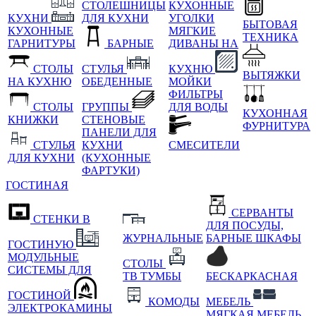
СТОЛЕШНИЦЫ
КУХОННЫЕ
КУХНИ
ДЛЯ КУХНИ
УГОЛКИ
БЫТОВАЯ
КУХОННЫЕ
МЯГКИЕ
ТЕХНИКА
ГАРНИТУРЫ
БАРНЫЕ
ДИВАНЫ НА
СТОЛЫ
СТУЛЬЯ
КУХНЮ
ВЫТЯЖКИ
НА КУХНЮ
ОБЕДЕННЫЕ
МОЙКИ
ФИЛЬТРЫ
СТОЛЫ
ГРУППЫ
ДЛЯ ВОДЫ
КУХОННАЯ
КНИЖКИ
СТЕНОВЫЕ
ФУРНИТУРА
ПАНЕЛИ ДЛЯ
СТУЛЬЯ
КУХНИ
СМЕСИТЕЛИ
ДЛЯ КУХНИ
(КУХОННЫЕ
ФАРТУКИ)
ГОСТИНАЯ
СЕРВАНТЫ
СТЕНКИ В
ДЛЯ ПОСУДЫ,
ЖУРНАЛЬНЫЕ
БАРНЫЕ ШКАФЫ
ГОСТИНУЮ
МОДУЛЬНЫЕ
СТОЛЫ
СИСТЕМЫ ДЛЯ
ТВ ТУМБЫ
БЕСКАРКАСНАЯ
ГОСТИНОЙ
КОМОДЫ
МЕБЕЛЬ
ЭЛЕКТРОКАМИНЫ
МЯГКАЯ МЕБЕЛЬ