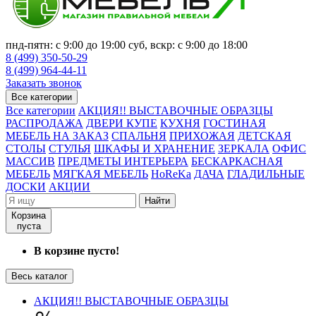
пнд-пятн: с 9:00 до 19:00 суб, вскр: с 9:00 до 18:00
8 (499) 350-50-29
8 (499) 964-44-11
Заказать звонок
Все категории
Все категории
АКЦИЯ!! ВЫСТАВОЧНЫЕ ОБРАЗЦЫ
РАСПРОДАЖА
ДВЕРИ КУПЕ
КУХНЯ
ГОСТИНАЯ
МЕБЕЛЬ НА ЗАКАЗ
СПАЛЬНЯ
ПРИХОЖАЯ
ДЕТСКАЯ
СТОЛЫ
СТУЛЬЯ
ШКАФЫ И ХРАНЕНИЕ
ЗЕРКАЛА
ОФИС
МАССИВ
ПРЕДМЕТЫ ИНТЕРЬЕРА
БЕСКАРКАСНАЯ
МЕБЕЛЬ
МЯГКАЯ МЕБЕЛЬ
HoReKa
ДАЧА
ГЛАДИЛЬНЫЕ
ДОСКИ
АКЦИИ
Найти
Корзина
пуста
В корзине пусто!
Весь каталог
АКЦИЯ!! ВЫСТАВОЧНЫЕ ОБРАЗЦЫ