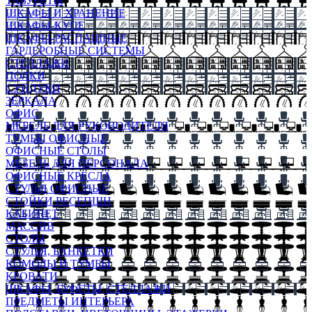
ТАБУРЕТЫ
ШКАФЫ И ХРАНЕНИЕ
ШКАФЫ-КУПЕ
ШКАФЫ-РАСПАШНЫЕ
ГАРДЕРОБНЫЕ СИСТЕМЫ
СТЕЛЛАЖИ
ПОЛКИ
СУНДУКИ
ЗЕРКАЛА
ОФИС
МЕБЕЛЬ ДЛЯ РУКОВОДИТЕЛЯ
ТУМБЫ ОФИСНЫЕ
ОФИСНЫЕ СТОЛЫ
МЕБЕЛЬ ДЛЯ ПЕРСОНАЛА
ОФИСНЫЕ КРЕСЛА
СТУЛЬЯ ОФИСНЫЕ
СТОЙКИ РЕСЕПШН
КАБИНЕТ
МАССИВ
СТОЛЫ
СТУЛЬЯ, БАНКЕТКИ
КОМОДЫ И ТУМБЫ
КРОВАТИ
ШКАФЫ, БУФЕТЫ, СТЕЛЛАЖИ
ПРЕДМЕТЫ ИНТЕРЬЕРА