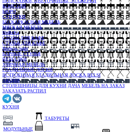
ПОДСТАВКИ, ЦВЕТОЧНИЦЫ, ЭТАЖЕРКИ
КОНСОЛИ
БЮРО
СУНДУКИ
БЕСКАРКАСНАЯ МЕБЕЛЬ
МЯГКАЯ МЕБЕЛЬ
HoReKa
СТОЛЫ ДЛЯ КАФЕ
СТУЛЬЯ ДЛЯ КАФЕ
Мебель лофт
БАРНЫЕ СТУЛЬЯ
ВЕШАЛКИ
УЛИЧНАЯ МЕБЕЛЬ
ГЛАДИЛЬНЫЕ ДОСКИ
ВСТРОЕННАЯ ГЛАДИЛЬНАЯ ДОСКА BELSI
АКЦИИ
СТОЛЕШНИЦЫ ДЛЯ КУХНИ
ДАЧА
МЕБЕЛЬ НА ЗАКАЗ
ЗАКАЗАТЬ РАСПИЛ
КУХНЯ
ТАБУРЕТЫ
МОДУЛЬНЫЕ