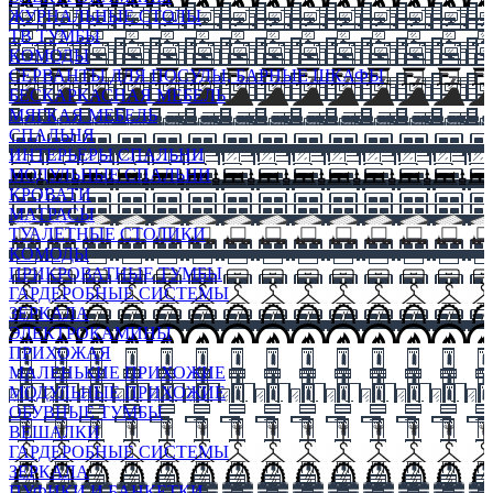
ЖУРНАЛЬНЫЕ СТОЛЫ
ТВ ТУМБЫ
КОМОДЫ
СЕРВАНТЫ ДЛЯ ПОСУДЫ, БАРНЫЕ ШКАФЫ
БЕСКАРКАСНАЯ МЕБЕЛЬ
МЯГКАЯ МЕБЕЛЬ
СПАЛЬНЯ
ИНТЕРЬЕРЫ СПАЛЬНИ
МОДУЛЬНЫЕ СПАЛЬНИ
КРОВАТИ
МАТРАСЫ
ТУАЛЕТНЫЕ СТОЛИКИ
КОМОДЫ
ПРИКРОВАТНЫЕ ТУМБЫ
ГАРДЕРОБНЫЕ СИСТЕМЫ
ЗЕРКАЛА
ЭЛЕКТРОКАМИНЫ
ПРИХОЖАЯ
МАЛЕНЬКИЕ ПРИХОЖИЕ
МОДУЛЬНЫЕ ПРИХОЖИЕ
ОБУВНЫЕ ТУМБЫ
ВЕШАЛКИ
ГАРДЕРОБНЫЕ СИСТЕМЫ
ЗЕРКАЛА
ПУФИКИ И БАНКЕТКИ