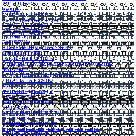
РАСПРОДАЖА
КУХНЯ
МОДУЛЬНЫЕ КУХНИ
КУХОННЫЕ ГАРНИТУРЫ
СТОЛЫ НА КУХНЮ
СТОЛЫ КНИЖКИ
СТУЛЬЯ ДЛЯ КУХНИ
ТАБУРЕТЫ
СТОЛЕШНИЦЫ ДЛЯ КУХНИ
БАРНЫЕ СТУЛЬЯ
ОБЕДЕННЫЕ ГРУППЫ
СТЕНОВЫЕ ПАНЕЛИ ДЛЯ КУХНИ (КУХОННЫЕ
ФАРТУКИ)
КУХОННЫЕ УГОЛКИ МЯГКИЕ
ДИВАНЫ НА КУХНЮ
МОЙКИ
ФИЛЬТРЫ ДЛЯ ВОДЫ
СМЕСИТЕЛИ
БЫТОВАЯ ТЕХНИКА
ВЫТЯЖКИ
КУХОННАЯ ФУРНИТУРА
ГОСТИНАЯ
СТЕНКИ В ГОСТИНУЮ
МОДУЛЬНЫЕ СИСТЕМЫ ДЛЯ ГОСТИНОЙ
ЭЛЕКТРОКАМИНЫ