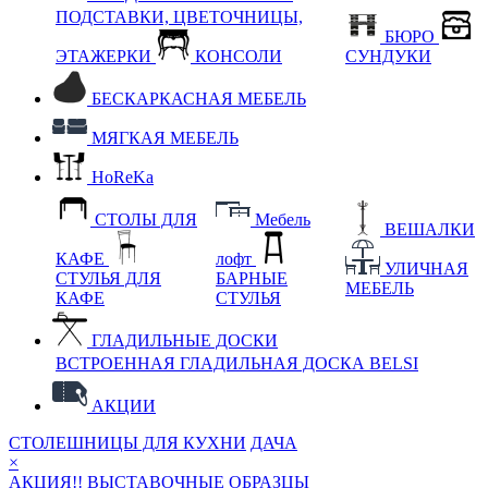
ПОДСТАВКИ, ЦВЕТОЧНИЦЫ,
БЮРО
ЭТАЖЕРКИ
КОНСОЛИ
СУНДУКИ
БЕСКАРКАСНАЯ МЕБЕЛЬ
МЯГКАЯ МЕБЕЛЬ
HoReKa
СТОЛЫ ДЛЯ
Мебель
ВЕШАЛКИ
КАФЕ
лофт
УЛИЧНАЯ
СТУЛЬЯ ДЛЯ
БАРНЫЕ
МЕБЕЛЬ
КАФЕ
СТУЛЬЯ
ГЛАДИЛЬНЫЕ ДОСКИ
ВСТРОЕННАЯ ГЛАДИЛЬНАЯ ДОСКА BELSI
АКЦИИ
СТОЛЕШНИЦЫ ДЛЯ КУХНИ
ДАЧА
×
АКЦИЯ!! ВЫСТАВОЧНЫЕ ОБРАЗЦЫ