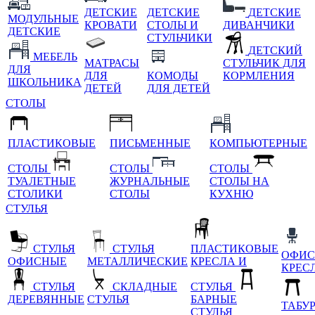
ДЕТСКИЕ
ДЕТСКИЕ
ДЕТСКИЕ
МОДУЛЬНЫЕ
КРОВАТИ
СТОЛЫ И
ДИВАНЧИКИ
ДЕТСКИЕ
СТУЛЬЧИКИ
ДЕТСКИЙ
МЕБЕЛЬ
МАТРАСЫ
СТУЛЬЧИК ДЛЯ
ДЛЯ
ДЛЯ
КОМОДЫ
КОРМЛЕНИЯ
ШКОЛЬНИКА
ДЕТЕЙ
ДЛЯ ДЕТЕЙ
СТОЛЫ
ПЛАСТИКОВЫЕ
ПИСЬМЕННЫЕ
КОМПЬЮТЕРНЫЕ
СТОЛЫ
СТОЛЫ
СТОЛЫ
ТУАЛЕТНЫЕ
ЖУРНАЛЬНЫЕ
СТОЛЫ НА
СТОЛИКИ
СТОЛЫ
КУХНЮ
СТУЛЬЯ
СТУЛЬЯ
СТУЛЬЯ
ПЛАСТИКОВЫЕ
ОФИС
ОФИСНЫЕ
МЕТАЛЛИЧЕСКИЕ
КРЕСЛА И
КРЕС
СТУЛЬЯ
СКЛАДНЫЕ
СТУЛЬЯ
ДЕРЕВЯННЫЕ
СТУЛЬЯ
БАРНЫЕ
ТАБУ
СТУЛЬЯ