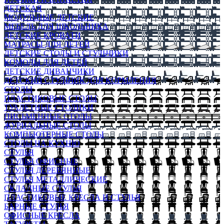
ДЕТСКАЯ
МОДУЛЬНЫЕ ДЕТСКИЕ
МЕБЕЛЬ ДЛЯ ШКОЛЬНИКА
ДЕТСКИЕ КРОВАТИ
МАТРАСЫ ДЛЯ ДЕТЕЙ
ДЕТСКИЕ СТОЛЫ И СТУЛЬЧИКИ
КОМОДЫ ДЛЯ ДЕТЕЙ
ДЕТСКИЕ ДИВАНЧИКИ
ДЕТСКИЙ СТУЛЬЧИК ДЛЯ КОРМЛЕНИЯ
СТОЛЫ
ПЛАСТИКОВЫЕ СТОЛЫ
ТУАЛЕТНЫЕ СТОЛИКИ
ПИСЬМЕННЫЕ СТОЛЫ
ЖУРНАЛЬНЫЕ СТОЛЫ
КОМПЬЮТЕРНЫЕ СТОЛЫ
СТОЛЫ НА КУХНЮ
СТУЛЬЯ
СТУЛЬЯ ОФИСНЫЕ
СТУЛЬЯ ДЕРЕВЯННЫЕ
СТУЛЬЯ МЕТАЛЛИЧЕСКИЕ
СКЛАДНЫЕ СТУЛЬЯ
ПЛАСТИКОВЫЕ КРЕСЛА И СТУЛЬЯ
БАРНЫЕ СТУЛЬЯ
ОФИСНЫЕ КРЕСЛА