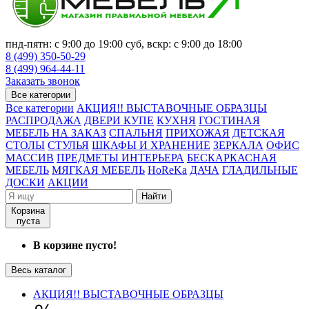
пнд-пятн: с 9:00 до 19:00 суб, вскр: с 9:00 до 18:00
8 (499) 350-50-29
8 (499) 964-44-11
Заказать звонок
Все категории
Все категории
АКЦИЯ!! ВЫСТАВОЧНЫЕ ОБРАЗЦЫ
РАСПРОДАЖА
ДВЕРИ КУПЕ
КУХНЯ
ГОСТИНАЯ
МЕБЕЛЬ НА ЗАКАЗ
СПАЛЬНЯ
ПРИХОЖАЯ
ДЕТСКАЯ
СТОЛЫ
СТУЛЬЯ
ШКАФЫ И ХРАНЕНИЕ
ЗЕРКАЛА
ОФИС
МАССИВ
ПРЕДМЕТЫ ИНТЕРЬЕРА
БЕСКАРКАСНАЯ
МЕБЕЛЬ
МЯГКАЯ МЕБЕЛЬ
HoReKa
ДАЧА
ГЛАДИЛЬНЫЕ
ДОСКИ
АКЦИИ
Найти
Корзина
пуста
В корзине пусто!
Весь каталог
АКЦИЯ!! ВЫСТАВОЧНЫЕ ОБРАЗЦЫ