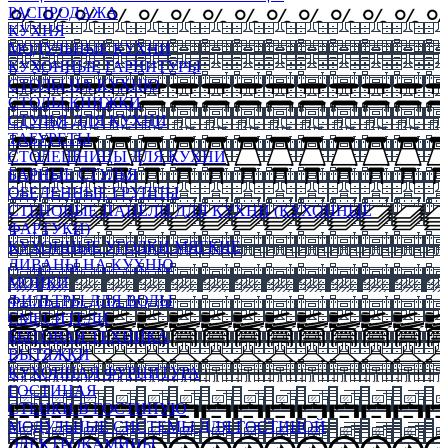
РАСПРОДАЖА
КУХНЯ
МОДУЛЬНЫЕ КУХНИ
КУХОННЫЕ ГАРНИТУРЫ
СТОЛЫ НА КУХНЮ
СТОЛЫ КНИЖКИ
СТУЛЬЯ ДЛЯ КУХНИ
ТАБУРЕТЫ
СТОЛЕШНИЦЫ ДЛЯ КУХНИ
БАРНЫЕ СТУЛЬЯ
ОБЕДЕННЫЕ ГРУППЫ
СТЕНОВЫЕ ПАНЕЛИ ДЛЯ КУХНИ (КУХОННЫЕ
ФАРТУКИ)
КУХОННЫЕ УГОЛКИ МЯГКИЕ
ДИВАНЫ НА КУХНЮ
МОЙКИ
ФИЛЬТРЫ ДЛЯ ВОДЫ
СМЕСИТЕЛИ
БЫТОВАЯ ТЕХНИКА
ВЫТЯЖКИ
КУХОННАЯ ФУРНИТУРА
ГОСТИНАЯ
СТЕНКИ В ГОСТИНУЮ
МОДУЛЬНЫЕ СИСТЕМЫ ДЛЯ ГОСТИНОЙ
ЭЛЕКТРОКАМИНЫ