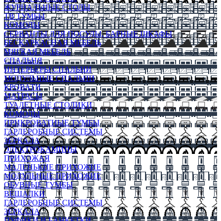
ЖУРНАЛЬНЫЕ СТОЛЫ
ТВ ТУМБЫ
КОМОДЫ
СЕРВАНТЫ ДЛЯ ПОСУДЫ, БАРНЫЕ ШКАФЫ
БЕСКАРКАСНАЯ МЕБЕЛЬ
МЯГКАЯ МЕБЕЛЬ
СПАЛЬНЯ
ИНТЕРЬЕРЫ СПАЛЬНИ
МОДУЛЬНЫЕ СПАЛЬНИ
КРОВАТИ
МАТРАСЫ
ТУАЛЕТНЫЕ СТОЛИКИ
КОМОДЫ
ПРИКРОВАТНЫЕ ТУМБЫ
ГАРДЕРОБНЫЕ СИСТЕМЫ
ЗЕРКАЛА
ЭЛЕКТРОКАМИНЫ
ПРИХОЖАЯ
МАЛЕНЬКИЕ ПРИХОЖИЕ
МОДУЛЬНЫЕ ПРИХОЖИЕ
ОБУВНЫЕ ТУМБЫ
ВЕШАЛКИ
ГАРДЕРОБНЫЕ СИСТЕМЫ
ЗЕРКАЛА
ПУФИКИ И БАНКЕТКИ