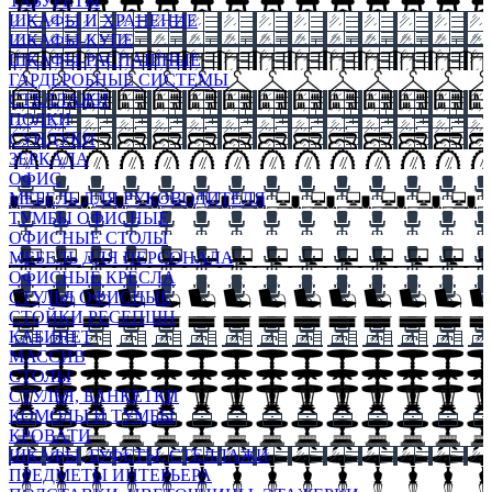
ТАБУРЕТЫ
ШКАФЫ И ХРАНЕНИЕ
ШКАФЫ-КУПЕ
ШКАФЫ-РАСПАШНЫЕ
ГАРДЕРОБНЫЕ СИСТЕМЫ
СТЕЛЛАЖИ
ПОЛКИ
СУНДУКИ
ЗЕРКАЛА
ОФИС
МЕБЕЛЬ ДЛЯ РУКОВОДИТЕЛЯ
ТУМБЫ ОФИСНЫЕ
ОФИСНЫЕ СТОЛЫ
МЕБЕЛЬ ДЛЯ ПЕРСОНАЛА
ОФИСНЫЕ КРЕСЛА
СТУЛЬЯ ОФИСНЫЕ
СТОЙКИ РЕСЕПШН
КАБИНЕТ
МАССИВ
СТОЛЫ
СТУЛЬЯ, БАНКЕТКИ
КОМОДЫ И ТУМБЫ
КРОВАТИ
ШКАФЫ, БУФЕТЫ, СТЕЛЛАЖИ
ПРЕДМЕТЫ ИНТЕРЬЕРА