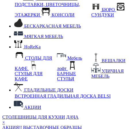
ПОДСТАВКИ, ЦВЕТОЧНИЦЫ,
БЮРО
ЭТАЖЕРКИ
КОНСОЛИ
СУНДУКИ
БЕСКАРКАСНАЯ МЕБЕЛЬ
МЯГКАЯ МЕБЕЛЬ
HoReKa
СТОЛЫ ДЛЯ
Мебель
ВЕШАЛКИ
КАФЕ
лофт
УЛИЧНАЯ
СТУЛЬЯ ДЛЯ
БАРНЫЕ
МЕБЕЛЬ
КАФЕ
СТУЛЬЯ
ГЛАДИЛЬНЫЕ ДОСКИ
ВСТРОЕННАЯ ГЛАДИЛЬНАЯ ДОСКА BELSI
АКЦИИ
СТОЛЕШНИЦЫ ДЛЯ КУХНИ
ДАЧА
×
АКЦИЯ!! ВЫСТАВОЧНЫЕ ОБРАЗЦЫ