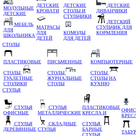
ДЕТСКИЕ
ДЕТСКИЕ
ДЕТСКИЕ
МОДУЛЬНЫЕ
КРОВАТИ
СТОЛЫ И
ДИВАНЧИКИ
ДЕТСКИЕ
СТУЛЬЧИКИ
ДЕТСКИЙ
МЕБЕЛЬ
МАТРАСЫ
СТУЛЬЧИК ДЛЯ
ДЛЯ
ДЛЯ
КОМОДЫ
КОРМЛЕНИЯ
ШКОЛЬНИКА
ДЕТЕЙ
ДЛЯ ДЕТЕЙ
СТОЛЫ
ПЛАСТИКОВЫЕ
ПИСЬМЕННЫЕ
КОМПЬЮТЕРНЫЕ
СТОЛЫ
СТОЛЫ
СТОЛЫ
ТУАЛЕТНЫЕ
ЖУРНАЛЬНЫЕ
СТОЛЫ НА
СТОЛИКИ
СТОЛЫ
КУХНЮ
СТУЛЬЯ
СТУЛЬЯ
СТУЛЬЯ
ПЛАСТИКОВЫЕ
ОФИС
ОФИСНЫЕ
МЕТАЛЛИЧЕСКИЕ
КРЕСЛА И
КРЕС
СТУЛЬЯ
СКЛАДНЫЕ
СТУЛЬЯ
ДЕРЕВЯННЫЕ
СТУЛЬЯ
БАРНЫЕ
ТАБУ
СТУЛЬЯ