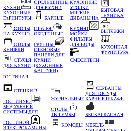
СТОЛЕШНИЦЫ
КУХОННЫЕ
КУХНИ
ДЛЯ КУХНИ
УГОЛКИ
БЫТОВАЯ
КУХОННЫЕ
МЯГКИЕ
ТЕХНИКА
ГАРНИТУРЫ
БАРНЫЕ
ДИВАНЫ НА
СТОЛЫ
СТУЛЬЯ
КУХНЮ
ВЫТЯЖКИ
НА КУХНЮ
ОБЕДЕННЫЕ
МОЙКИ
ФИЛЬТРЫ
СТОЛЫ
ГРУППЫ
ДЛЯ ВОДЫ
КУХОННАЯ
КНИЖКИ
СТЕНОВЫЕ
ФУРНИТУРА
ПАНЕЛИ ДЛЯ
СТУЛЬЯ
КУХНИ
СМЕСИТЕЛИ
ДЛЯ КУХНИ
(КУХОННЫЕ
ФАРТУКИ)
ГОСТИНАЯ
СЕРВАНТЫ
СТЕНКИ В
ДЛЯ ПОСУДЫ,
ЖУРНАЛЬНЫЕ
БАРНЫЕ ШКАФЫ
ГОСТИНУЮ
МОДУЛЬНЫЕ
СТОЛЫ
СИСТЕМЫ ДЛЯ
ТВ ТУМБЫ
БЕСКАРКАСНАЯ
ГОСТИНОЙ
КОМОДЫ
МЕБЕЛЬ
ЭЛЕКТРОКАМИНЫ
МЯГКАЯ МЕБЕЛЬ