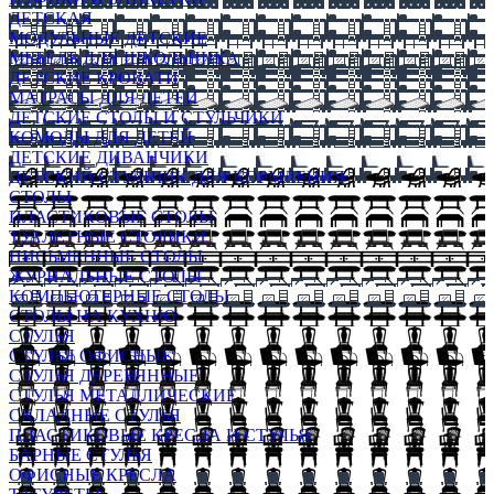
ДЕТСКАЯ
МОДУЛЬНЫЕ ДЕТСКИЕ
МЕБЕЛЬ ДЛЯ ШКОЛЬНИКА
ДЕТСКИЕ КРОВАТИ
МАТРАСЫ ДЛЯ ДЕТЕЙ
ДЕТСКИЕ СТОЛЫ И СТУЛЬЧИКИ
КОМОДЫ ДЛЯ ДЕТЕЙ
ДЕТСКИЕ ДИВАНЧИКИ
ДЕТСКИЙ СТУЛЬЧИК ДЛЯ КОРМЛЕНИЯ
СТОЛЫ
ПЛАСТИКОВЫЕ СТОЛЫ
ТУАЛЕТНЫЕ СТОЛИКИ
ПИСЬМЕННЫЕ СТОЛЫ
ЖУРНАЛЬНЫЕ СТОЛЫ
КОМПЬЮТЕРНЫЕ СТОЛЫ
СТОЛЫ НА КУХНЮ
СТУЛЬЯ
СТУЛЬЯ ОФИСНЫЕ
СТУЛЬЯ ДЕРЕВЯННЫЕ
СТУЛЬЯ МЕТАЛЛИЧЕСКИЕ
СКЛАДНЫЕ СТУЛЬЯ
ПЛАСТИКОВЫЕ КРЕСЛА И СТУЛЬЯ
БАРНЫЕ СТУЛЬЯ
ОФИСНЫЕ КРЕСЛА