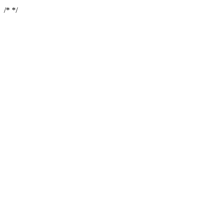
/*
*/