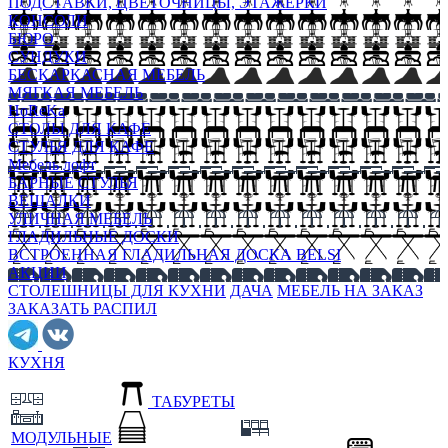
ПОДСТАВКИ, ЦВЕТОЧНИЦЫ, ЭТАЖЕРКИ
КОНСОЛИ
БЮРО
СУНДУКИ
БЕСКАРКАСНАЯ МЕБЕЛЬ
МЯГКАЯ МЕБЕЛЬ
HoReKa
СТОЛЫ ДЛЯ КАФЕ
СТУЛЬЯ ДЛЯ КАФЕ
Мебель лофт
БАРНЫЕ СТУЛЬЯ
ВЕШАЛКИ
УЛИЧНАЯ МЕБЕЛЬ
ГЛАДИЛЬНЫЕ ДОСКИ
ВСТРОЕННАЯ ГЛАДИЛЬНАЯ ДОСКА BELSI
АКЦИИ
СТОЛЕШНИЦЫ ДЛЯ КУХНИ
ДАЧА
МЕБЕЛЬ НА ЗАКАЗ
ЗАКАЗАТЬ РАСПИЛ
КУХНЯ
ТАБУРЕТЫ
МОДУЛЬНЫЕ