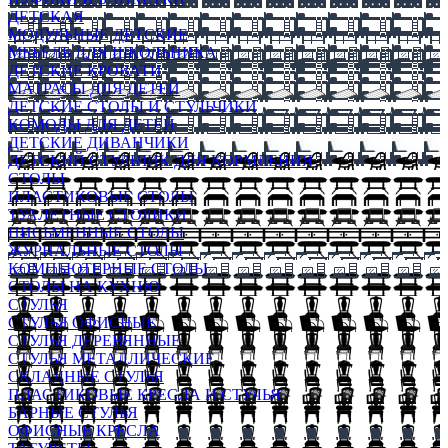
ДЕТСКАЯ
МОДУЛЬНЫЕ ДЕТСКИЕ
МЕБЕЛЬ ДЛЯ ШКОЛЬНИКА
ДЕТСКИЕ КРОВАТИ
МАТРАСЫ ДЛЯ ДЕТЕЙ
ДЕТСКИЕ СТОЛЫ И СТУЛЬЧИКИ
КОМОДЫ ДЛЯ ДЕТЕЙ
ДЕТСКИЕ ДИВАНЧИКИ
ДЕТСКИЙ СТУЛЬЧИК ДЛЯ КОРМЛЕНИЯ
СТОЛЫ
ПЛАСТИКОВЫЕ СТОЛЫ
ТУАЛЕТНЫЕ СТОЛИКИ
ПИСЬМЕННЫЕ СТОЛЫ
ЖУРНАЛЬНЫЕ СТОЛЫ
КОМПЬЮТЕРНЫЕ СТОЛЫ
СТОЛЫ НА КУХНЮ
СТУЛЬЯ
СТУЛЬЯ ОФИСНЫЕ
СТУЛЬЯ ДЕРЕВЯННЫЕ
СТУЛЬЯ МЕТАЛЛИЧЕСКИЕ
СКЛАДНЫЕ СТУЛЬЯ
ПЛАСТИКОВЫЕ КРЕСЛА И СТУЛЬЯ
БАРНЫЕ СТУЛЬЯ
ОФИСНЫЕ КРЕСЛА