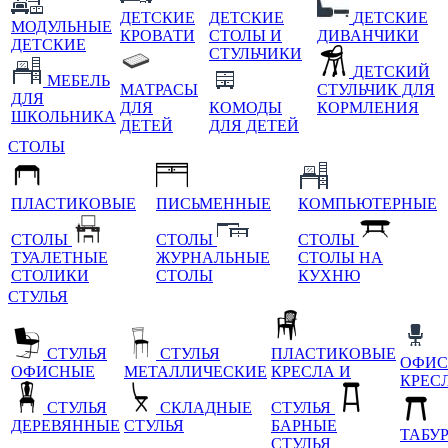
ДЕТСКИЕ
ДЕТСКИЕ
ДЕТСКИЕ
МОДУЛЬНЫЕ
КРОВАТИ
СТОЛЫ И
ДИВАНЧИКИ
ДЕТСКИЕ
СТУЛЬЧИКИ
ДЕТСКИЙ
МЕБЕЛЬ
МАТРАСЫ
СТУЛЬЧИК ДЛЯ
ДЛЯ
ДЛЯ
КОМОДЫ
КОРМЛЕНИЯ
ШКОЛЬНИКА
ДЕТЕЙ
ДЛЯ ДЕТЕЙ
СТОЛЫ
ПЛАСТИКОВЫЕ
ПИСЬМЕННЫЕ
КОМПЬЮТЕРНЫЕ
СТОЛЫ
СТОЛЫ
СТОЛЫ
ТУАЛЕТНЫЕ
ЖУРНАЛЬНЫЕ
СТОЛЫ НА
СТОЛИКИ
СТОЛЫ
КУХНЮ
СТУЛЬЯ
СТУЛЬЯ
СТУЛЬЯ
ПЛАСТИКОВЫЕ
ОФИС
ОФИСНЫЕ
МЕТАЛЛИЧЕСКИЕ
КРЕСЛА И
КРЕС
СТУЛЬЯ
СКЛАДНЫЕ
СТУЛЬЯ
ДЕРЕВЯННЫЕ
СТУЛЬЯ
БАРНЫЕ
ТАБУ
СТУЛЬЯ