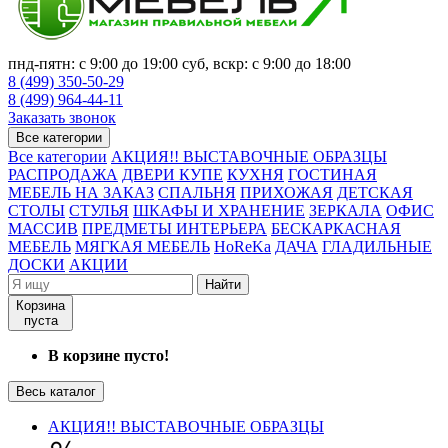
пнд-пятн: с 9:00 до 19:00 суб, вскр: с 9:00 до 18:00
8 (499) 350-50-29
8 (499) 964-44-11
Заказать звонок
Все категории
Все категории
АКЦИЯ!! ВЫСТАВОЧНЫЕ ОБРАЗЦЫ
РАСПРОДАЖА
ДВЕРИ КУПЕ
КУХНЯ
ГОСТИНАЯ
МЕБЕЛЬ НА ЗАКАЗ
СПАЛЬНЯ
ПРИХОЖАЯ
ДЕТСКАЯ
СТОЛЫ
СТУЛЬЯ
ШКАФЫ И ХРАНЕНИЕ
ЗЕРКАЛА
ОФИС
МАССИВ
ПРЕДМЕТЫ ИНТЕРЬЕРА
БЕСКАРКАСНАЯ
МЕБЕЛЬ
МЯГКАЯ МЕБЕЛЬ
HoReKa
ДАЧА
ГЛАДИЛЬНЫЕ
ДОСКИ
АКЦИИ
Найти
Корзина
пуста
В корзине пусто!
Весь каталог
АКЦИЯ!! ВЫСТАВОЧНЫЕ ОБРАЗЦЫ