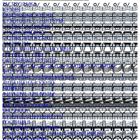
РАСПРОДАЖА
КУХНЯ
МОДУЛЬНЫЕ КУХНИ
КУХОННЫЕ ГАРНИТУРЫ
СТОЛЫ НА КУХНЮ
СТОЛЫ КНИЖКИ
СТУЛЬЯ ДЛЯ КУХНИ
ТАБУРЕТЫ
СТОЛЕШНИЦЫ ДЛЯ КУХНИ
БАРНЫЕ СТУЛЬЯ
ОБЕДЕННЫЕ ГРУППЫ
СТЕНОВЫЕ ПАНЕЛИ ДЛЯ КУХНИ (КУХОННЫЕ
ФАРТУКИ)
КУХОННЫЕ УГОЛКИ МЯГКИЕ
ДИВАНЫ НА КУХНЮ
МОЙКИ
ФИЛЬТРЫ ДЛЯ ВОДЫ
СМЕСИТЕЛИ
БЫТОВАЯ ТЕХНИКА
ВЫТЯЖКИ
КУХОННАЯ ФУРНИТУРА
ГОСТИНАЯ
СТЕНКИ В ГОСТИНУЮ
МОДУЛЬНЫЕ СИСТЕМЫ ДЛЯ ГОСТИНОЙ
ЭЛЕКТРОКАМИНЫ