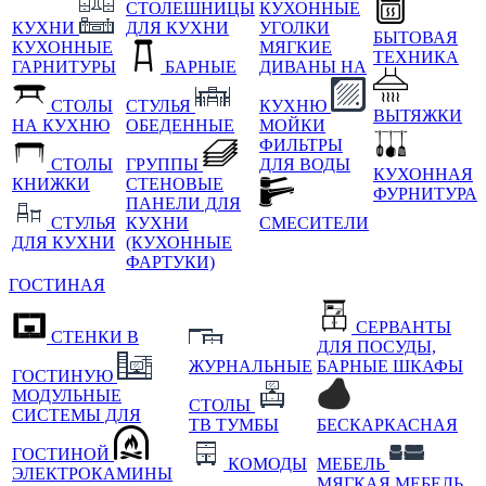
СТОЛЕШНИЦЫ
КУХОННЫЕ
КУХНИ
ДЛЯ КУХНИ
УГОЛКИ
БЫТОВАЯ
КУХОННЫЕ
МЯГКИЕ
ТЕХНИКА
ГАРНИТУРЫ
БАРНЫЕ
ДИВАНЫ НА
СТОЛЫ
СТУЛЬЯ
КУХНЮ
ВЫТЯЖКИ
НА КУХНЮ
ОБЕДЕННЫЕ
МОЙКИ
ФИЛЬТРЫ
СТОЛЫ
ГРУППЫ
ДЛЯ ВОДЫ
КУХОННАЯ
КНИЖКИ
СТЕНОВЫЕ
ФУРНИТУРА
ПАНЕЛИ ДЛЯ
СТУЛЬЯ
КУХНИ
СМЕСИТЕЛИ
ДЛЯ КУХНИ
(КУХОННЫЕ
ФАРТУКИ)
ГОСТИНАЯ
СЕРВАНТЫ
СТЕНКИ В
ДЛЯ ПОСУДЫ,
ЖУРНАЛЬНЫЕ
БАРНЫЕ ШКАФЫ
ГОСТИНУЮ
МОДУЛЬНЫЕ
СТОЛЫ
СИСТЕМЫ ДЛЯ
ТВ ТУМБЫ
БЕСКАРКАСНАЯ
ГОСТИНОЙ
КОМОДЫ
МЕБЕЛЬ
ЭЛЕКТРОКАМИНЫ
МЯГКАЯ МЕБЕЛЬ