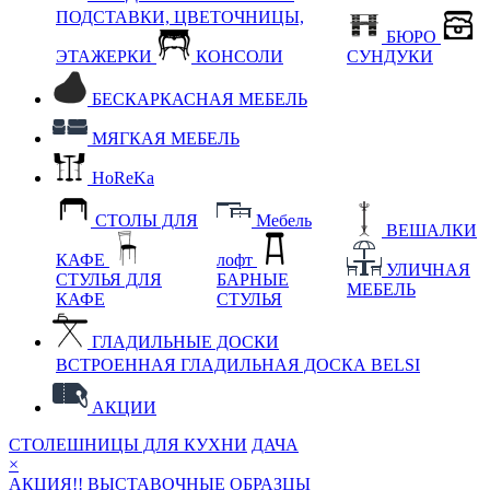
ПОДСТАВКИ, ЦВЕТОЧНИЦЫ,
БЮРО
ЭТАЖЕРКИ
КОНСОЛИ
СУНДУКИ
БЕСКАРКАСНАЯ МЕБЕЛЬ
МЯГКАЯ МЕБЕЛЬ
HoReKa
СТОЛЫ ДЛЯ
Мебель
ВЕШАЛКИ
КАФЕ
лофт
УЛИЧНАЯ
СТУЛЬЯ ДЛЯ
БАРНЫЕ
МЕБЕЛЬ
КАФЕ
СТУЛЬЯ
ГЛАДИЛЬНЫЕ ДОСКИ
ВСТРОЕННАЯ ГЛАДИЛЬНАЯ ДОСКА BELSI
АКЦИИ
СТОЛЕШНИЦЫ ДЛЯ КУХНИ
ДАЧА
×
АКЦИЯ!! ВЫСТАВОЧНЫЕ ОБРАЗЦЫ