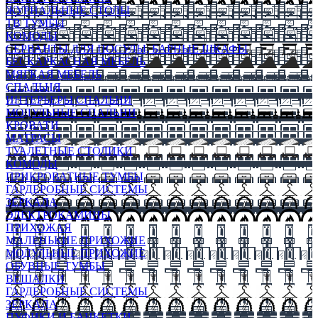
ЖУРНАЛЬНЫЕ СТОЛЫ
ТВ ТУМБЫ
КОМОДЫ
СЕРВАНТЫ ДЛЯ ПОСУДЫ, БАРНЫЕ ШКАФЫ
БЕСКАРКАСНАЯ МЕБЕЛЬ
МЯГКАЯ МЕБЕЛЬ
СПАЛЬНЯ
ИНТЕРЬЕРЫ СПАЛЬНИ
МОДУЛЬНЫЕ СПАЛЬНИ
КРОВАТИ
МАТРАСЫ
ТУАЛЕТНЫЕ СТОЛИКИ
КОМОДЫ
ПРИКРОВАТНЫЕ ТУМБЫ
ГАРДЕРОБНЫЕ СИСТЕМЫ
ЗЕРКАЛА
ЭЛЕКТРОКАМИНЫ
ПРИХОЖАЯ
МАЛЕНЬКИЕ ПРИХОЖИЕ
МОДУЛЬНЫЕ ПРИХОЖИЕ
ОБУВНЫЕ ТУМБЫ
ВЕШАЛКИ
ГАРДЕРОБНЫЕ СИСТЕМЫ
ЗЕРКАЛА
ПУФИКИ И БАНКЕТКИ