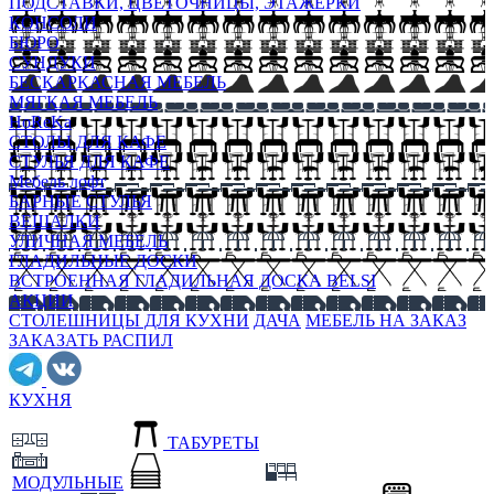
ПОДСТАВКИ, ЦВЕТОЧНИЦЫ, ЭТАЖЕРКИ
КОНСОЛИ
БЮРО
СУНДУКИ
БЕСКАРКАСНАЯ МЕБЕЛЬ
МЯГКАЯ МЕБЕЛЬ
HoReKa
СТОЛЫ ДЛЯ КАФЕ
СТУЛЬЯ ДЛЯ КАФЕ
Мебель лофт
БАРНЫЕ СТУЛЬЯ
ВЕШАЛКИ
УЛИЧНАЯ МЕБЕЛЬ
ГЛАДИЛЬНЫЕ ДОСКИ
ВСТРОЕННАЯ ГЛАДИЛЬНАЯ ДОСКА BELSI
АКЦИИ
СТОЛЕШНИЦЫ ДЛЯ КУХНИ
ДАЧА
МЕБЕЛЬ НА ЗАКАЗ
ЗАКАЗАТЬ РАСПИЛ
КУХНЯ
ТАБУРЕТЫ
МОДУЛЬНЫЕ