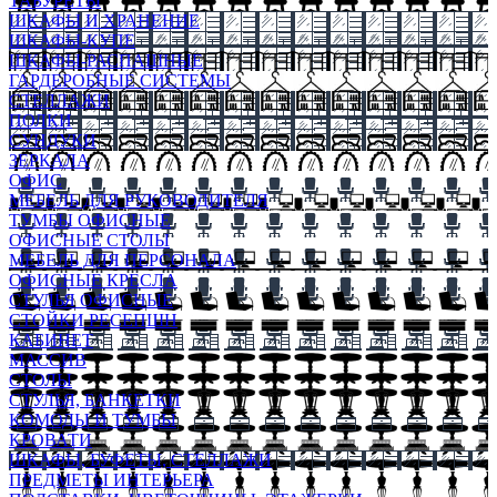
ТАБУРЕТЫ
ШКАФЫ И ХРАНЕНИЕ
ШКАФЫ-КУПЕ
ШКАФЫ-РАСПАШНЫЕ
ГАРДЕРОБНЫЕ СИСТЕМЫ
СТЕЛЛАЖИ
ПОЛКИ
СУНДУКИ
ЗЕРКАЛА
ОФИС
МЕБЕЛЬ ДЛЯ РУКОВОДИТЕЛЯ
ТУМБЫ ОФИСНЫЕ
ОФИСНЫЕ СТОЛЫ
МЕБЕЛЬ ДЛЯ ПЕРСОНАЛА
ОФИСНЫЕ КРЕСЛА
СТУЛЬЯ ОФИСНЫЕ
СТОЙКИ РЕСЕПШН
КАБИНЕТ
МАССИВ
СТОЛЫ
СТУЛЬЯ, БАНКЕТКИ
КОМОДЫ И ТУМБЫ
КРОВАТИ
ШКАФЫ, БУФЕТЫ, СТЕЛЛАЖИ
ПРЕДМЕТЫ ИНТЕРЬЕРА