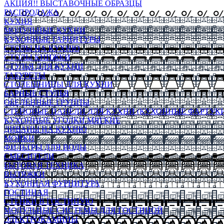
АКЦИЯ!! ВЫСТАВОЧНЫЕ ОБРАЗЦЫ
РАСПРОДАЖА
КУХНЯ
МОДУЛЬНЫЕ КУХНИ
КУХОННЫЕ ГАРНИТУРЫ
СТОЛЫ НА КУХНЮ
СТОЛЫ КНИЖКИ
СТУЛЬЯ ДЛЯ КУХНИ
ТАБУРЕТЫ
СТОЛЕШНИЦЫ ДЛЯ КУХНИ
БАРНЫЕ СТУЛЬЯ
ОБЕДЕННЫЕ ГРУППЫ
СТЕНОВЫЕ ПАНЕЛИ ДЛЯ КУХНИ (КУХОННЫЕ ФАРТУКИ
КУХОННЫЕ УГОЛКИ МЯГКИЕ
ДИВАНЫ НА КУХНЮ
МОЙКИ
ФИЛЬТРЫ ДЛЯ ВОДЫ
СМЕСИТЕЛИ
БЫТОВАЯ ТЕХНИКА
ВЫТЯЖКИ
КУХОННАЯ ФУРНИТУРА
ГОСТИНАЯ
СТЕНКИ В ГОСТИНУЮ
МОДУЛЬНЫЕ СИСТЕМЫ ДЛЯ ГОСТИНОЙ
ЭЛЕКТРОКАМИНЫ