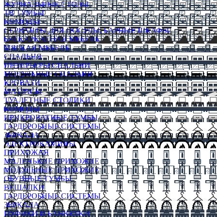
ЖУРНАЛЬНЫЕ СТОЛЫ
ТВ ТУМБЫ
КОМОДЫ
СЕРВАНТЫ ДЛЯ ПОСУДЫ, БАРНЫЕ ШКАФЫ
БЕСКАРКАСНАЯ МЕБЕЛЬ
МЯГКАЯ МЕБЕЛЬ
СПАЛЬНЯ
ИНТЕРЬЕРЫ СПАЛЬНИ
МОДУЛЬНЫЕ СПАЛЬНИ
КРОВАТИ
МАТРАСЫ
ТУАЛЕТНЫЕ СТОЛИКИ
КОМОДЫ
ПРИКРОВАТНЫЕ ТУМБЫ
ГАРДЕРОБНЫЕ СИСТЕМЫ
ЗЕРКАЛА
ЭЛЕКТРОКАМИНЫ
ПРИХОЖАЯ
МАЛЕНЬКИЕ ПРИХОЖИЕ
МОДУЛЬНЫЕ ПРИХОЖИЕ
ОБУВНЫЕ ТУМБЫ
ВЕШАЛКИ
ГАРДЕРОБНЫЕ СИСТЕМЫ
ЗЕРКАЛА
ПУФИКИ И БАНКЕТКИ