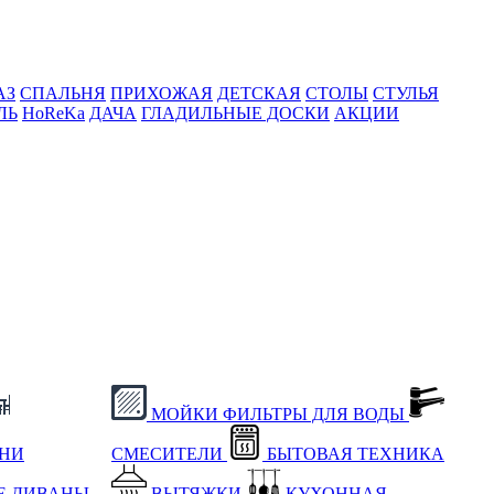
АЗ
СПАЛЬНЯ
ПРИХОЖАЯ
ДЕТСКАЯ
СТОЛЫ
СТУЛЬЯ
ЛЬ
HoReKa
ДАЧА
ГЛАДИЛЬНЫЕ ДОСКИ
АКЦИИ
МОЙКИ
ФИЛЬТРЫ ДЛЯ ВОДЫ
ХНИ
СМЕСИТЕЛИ
БЫТОВАЯ ТЕХНИКА
Е
ДИВАНЫ
ВЫТЯЖКИ
КУХОННАЯ