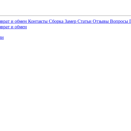
зврат и обмен
Контакты
Сборка
Замер
Статьи
Отзывы
Вопросы
зврат и обмен
ли