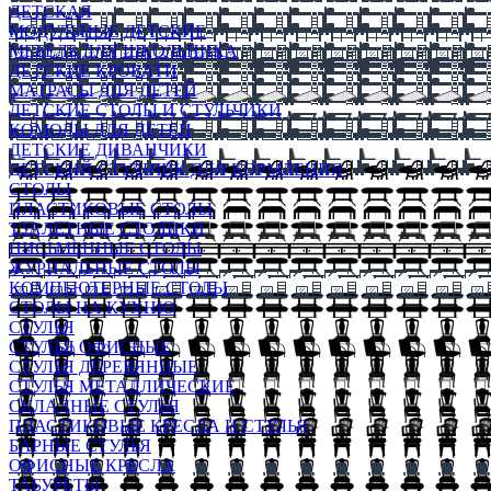
ДЕТСКАЯ
МОДУЛЬНЫЕ ДЕТСКИЕ
МЕБЕЛЬ ДЛЯ ШКОЛЬНИКА
ДЕТСКИЕ КРОВАТИ
МАТРАСЫ ДЛЯ ДЕТЕЙ
ДЕТСКИЕ СТОЛЫ И СТУЛЬЧИКИ
КОМОДЫ ДЛЯ ДЕТЕЙ
ДЕТСКИЕ ДИВАНЧИКИ
ДЕТСКИЙ СТУЛЬЧИК ДЛЯ КОРМЛЕНИЯ
СТОЛЫ
ПЛАСТИКОВЫЕ СТОЛЫ
ТУАЛЕТНЫЕ СТОЛИКИ
ПИСЬМЕННЫЕ СТОЛЫ
ЖУРНАЛЬНЫЕ СТОЛЫ
КОМПЬЮТЕРНЫЕ СТОЛЫ
СТОЛЫ НА КУХНЮ
СТУЛЬЯ
СТУЛЬЯ ОФИСНЫЕ
СТУЛЬЯ ДЕРЕВЯННЫЕ
СТУЛЬЯ МЕТАЛЛИЧЕСКИЕ
СКЛАДНЫЕ СТУЛЬЯ
ПЛАСТИКОВЫЕ КРЕСЛА И СТУЛЬЯ
БАРНЫЕ СТУЛЬЯ
ОФИСНЫЕ КРЕСЛА
ТАБУРЕТЫ