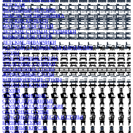
ДЕТСКАЯ
МОДУЛЬНЫЕ ДЕТСКИЕ
МЕБЕЛЬ ДЛЯ ШКОЛЬНИКА
ДЕТСКИЕ КРОВАТИ
МАТРАСЫ ДЛЯ ДЕТЕЙ
ДЕТСКИЕ СТОЛЫ И СТУЛЬЧИКИ
КОМОДЫ ДЛЯ ДЕТЕЙ
ДЕТСКИЕ ДИВАНЧИКИ
ДЕТСКИЙ СТУЛЬЧИК ДЛЯ КОРМЛЕНИЯ
СТОЛЫ
ПЛАСТИКОВЫЕ СТОЛЫ
ТУАЛЕТНЫЕ СТОЛИКИ
ПИСЬМЕННЫЕ СТОЛЫ
ЖУРНАЛЬНЫЕ СТОЛЫ
КОМПЬЮТЕРНЫЕ СТОЛЫ
СТОЛЫ НА КУХНЮ
СТУЛЬЯ
СТУЛЬЯ ОФИСНЫЕ
СТУЛЬЯ ДЕРЕВЯННЫЕ
СТУЛЬЯ МЕТАЛЛИЧЕСКИЕ
СКЛАДНЫЕ СТУЛЬЯ
ПЛАСТИКОВЫЕ КРЕСЛА И СТУЛЬЯ
БАРНЫЕ СТУЛЬЯ
ОФИСНЫЕ КРЕСЛА