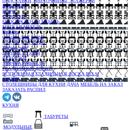
ПОДСТАВКИ, ЦВЕТОЧНИЦЫ, ЭТАЖЕРКИ
КОНСОЛИ
БЮРО
СУНДУКИ
БЕСКАРКАСНАЯ МЕБЕЛЬ
МЯГКАЯ МЕБЕЛЬ
HoReKa
СТОЛЫ ДЛЯ КАФЕ
СТУЛЬЯ ДЛЯ КАФЕ
Мебель лофт
БАРНЫЕ СТУЛЬЯ
ВЕШАЛКИ
УЛИЧНАЯ МЕБЕЛЬ
ГЛАДИЛЬНЫЕ ДОСКИ
ВСТРОЕННАЯ ГЛАДИЛЬНАЯ ДОСКА BELSI
АКЦИИ
СТОЛЕШНИЦЫ ДЛЯ КУХНИ
ДАЧА
МЕБЕЛЬ НА ЗАКАЗ
ЗАКАЗАТЬ РАСПИЛ
КУХНЯ
ТАБУРЕТЫ
МОДУЛЬНЫЕ