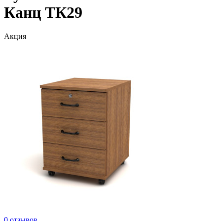
Канц ТК29
Акция
0 отзывов