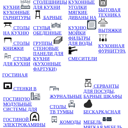
СТОЛЕШНИЦЫ
КУХОННЫЕ
КУХНИ
ДЛЯ КУХНИ
УГОЛКИ
БЫТОВАЯ
КУХОННЫЕ
МЯГКИЕ
ТЕХНИКА
ГАРНИТУРЫ
БАРНЫЕ
ДИВАНЫ НА
СТОЛЫ
СТУЛЬЯ
КУХНЮ
ВЫТЯЖКИ
НА КУХНЮ
ОБЕДЕННЫЕ
МОЙКИ
ФИЛЬТРЫ
СТОЛЫ
ГРУППЫ
ДЛЯ ВОДЫ
КУХОННАЯ
КНИЖКИ
СТЕНОВЫЕ
ФУРНИТУРА
ПАНЕЛИ ДЛЯ
СТУЛЬЯ
КУХНИ
СМЕСИТЕЛИ
ДЛЯ КУХНИ
(КУХОННЫЕ
ФАРТУКИ)
ГОСТИНАЯ
СЕРВАНТЫ
СТЕНКИ В
ДЛЯ ПОСУДЫ,
ЖУРНАЛЬНЫЕ
БАРНЫЕ ШКАФЫ
ГОСТИНУЮ
МОДУЛЬНЫЕ
СТОЛЫ
СИСТЕМЫ ДЛЯ
ТВ ТУМБЫ
БЕСКАРКАСНАЯ
ГОСТИНОЙ
КОМОДЫ
МЕБЕЛЬ
ЭЛЕКТРОКАМИНЫ
МЯГКАЯ МЕБЕЛЬ