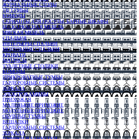
ЖУРНАЛЬНЫЕ СТОЛЫ
ТВ ТУМБЫ
КОМОДЫ
СЕРВАНТЫ ДЛЯ ПОСУДЫ, БАРНЫЕ ШКАФЫ
БЕСКАРКАСНАЯ МЕБЕЛЬ
МЯГКАЯ МЕБЕЛЬ
СПАЛЬНЯ
ИНТЕРЬЕРЫ СПАЛЬНИ
МОДУЛЬНЫЕ СПАЛЬНИ
КРОВАТИ
МАТРАСЫ
ТУАЛЕТНЫЕ СТОЛИКИ
КОМОДЫ
ПРИКРОВАТНЫЕ ТУМБЫ
ГАРДЕРОБНЫЕ СИСТЕМЫ
ЗЕРКАЛА
ЭЛЕКТРОКАМИНЫ
ПРИХОЖАЯ
МАЛЕНЬКИЕ ПРИХОЖИЕ
МОДУЛЬНЫЕ ПРИХОЖИЕ
ОБУВНЫЕ ТУМБЫ
ВЕШАЛКИ
ГАРДЕРОБНЫЕ СИСТЕМЫ
ЗЕРКАЛА
ПУФИКИ И БАНКЕТКИ