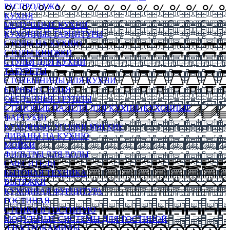
РАСПРОДАЖА
КУХНЯ
МОДУЛЬНЫЕ КУХНИ
КУХОННЫЕ ГАРНИТУРЫ
СТОЛЫ НА КУХНЮ
СТОЛЫ КНИЖКИ
СТУЛЬЯ ДЛЯ КУХНИ
ТАБУРЕТЫ
СТОЛЕШНИЦЫ ДЛЯ КУХНИ
БАРНЫЕ СТУЛЬЯ
ОБЕДЕННЫЕ ГРУППЫ
СТЕНОВЫЕ ПАНЕЛИ ДЛЯ КУХНИ (КУХОННЫЕ
ФАРТУКИ)
КУХОННЫЕ УГОЛКИ МЯГКИЕ
ДИВАНЫ НА КУХНЮ
МОЙКИ
ФИЛЬТРЫ ДЛЯ ВОДЫ
СМЕСИТЕЛИ
БЫТОВАЯ ТЕХНИКА
ВЫТЯЖКИ
КУХОННАЯ ФУРНИТУРА
ГОСТИНАЯ
СТЕНКИ В ГОСТИНУЮ
МОДУЛЬНЫЕ СИСТЕМЫ ДЛЯ ГОСТИНОЙ
ЭЛЕКТРОКАМИНЫ