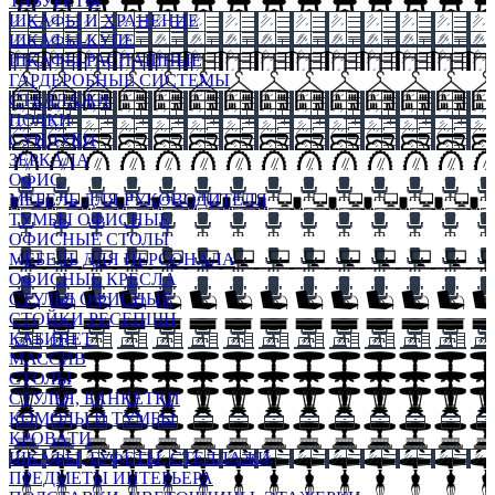
ТАБУРЕТЫ
ШКАФЫ И ХРАНЕНИЕ
ШКАФЫ-КУПЕ
ШКАФЫ-РАСПАШНЫЕ
ГАРДЕРОБНЫЕ СИСТЕМЫ
СТЕЛЛАЖИ
ПОЛКИ
СУНДУКИ
ЗЕРКАЛА
ОФИС
МЕБЕЛЬ ДЛЯ РУКОВОДИТЕЛЯ
ТУМБЫ ОФИСНЫЕ
ОФИСНЫЕ СТОЛЫ
МЕБЕЛЬ ДЛЯ ПЕРСОНАЛА
ОФИСНЫЕ КРЕСЛА
СТУЛЬЯ ОФИСНЫЕ
СТОЙКИ РЕСЕПШН
КАБИНЕТ
МАССИВ
СТОЛЫ
СТУЛЬЯ, БАНКЕТКИ
КОМОДЫ И ТУМБЫ
КРОВАТИ
ШКАФЫ, БУФЕТЫ, СТЕЛЛАЖИ
ПРЕДМЕТЫ ИНТЕРЬЕРА