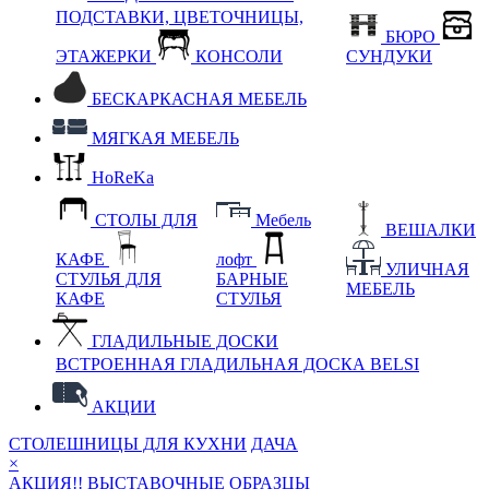
ПОДСТАВКИ, ЦВЕТОЧНИЦЫ,
БЮРО
ЭТАЖЕРКИ
КОНСОЛИ
СУНДУКИ
БЕСКАРКАСНАЯ МЕБЕЛЬ
МЯГКАЯ МЕБЕЛЬ
HoReKa
СТОЛЫ ДЛЯ
Мебель
ВЕШАЛКИ
КАФЕ
лофт
УЛИЧНАЯ
СТУЛЬЯ ДЛЯ
БАРНЫЕ
МЕБЕЛЬ
КАФЕ
СТУЛЬЯ
ГЛАДИЛЬНЫЕ ДОСКИ
ВСТРОЕННАЯ ГЛАДИЛЬНАЯ ДОСКА BELSI
АКЦИИ
СТОЛЕШНИЦЫ ДЛЯ КУХНИ
ДАЧА
×
АКЦИЯ!! ВЫСТАВОЧНЫЕ ОБРАЗЦЫ