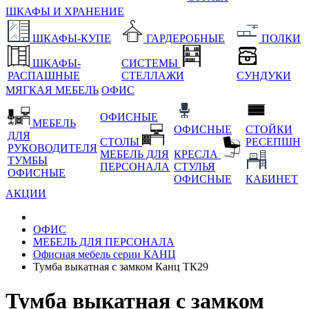
ШКАФЫ И ХРАНЕНИЕ
ШКАФЫ-КУПЕ
ГАРДЕРОБНЫЕ
ПОЛКИ
ШКАФЫ-
СИСТЕМЫ
РАСПАШНЫЕ
СТЕЛЛАЖИ
СУНДУКИ
МЯГКАЯ МЕБЕЛЬ
ОФИС
ОФИСНЫЕ
МЕБЕЛЬ
ОФИСНЫЕ
СТОЙКИ
ДЛЯ
СТОЛЫ
РЕСЕПШН
РУКОВОДИТЕЛЯ
МЕБЕЛЬ ДЛЯ
КРЕСЛА
ТУМБЫ
ПЕРСОНАЛА
СТУЛЬЯ
ОФИСНЫЕ
ОФИСНЫЕ
КАБИНЕТ
АКЦИИ
ОФИС
МЕБЕЛЬ ДЛЯ ПЕРСОНАЛА
Офисная мебель серии КАНЦ
Тумба выкатная с замком Канц ТК29
Тумба выкатная с замком