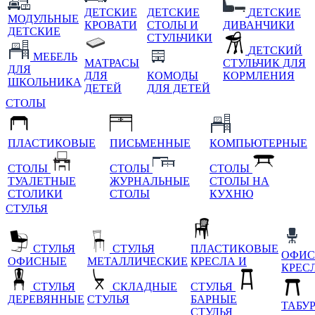
ДЕТСКИЕ
ДЕТСКИЕ
ДЕТСКИЕ
МОДУЛЬНЫЕ
КРОВАТИ
СТОЛЫ И
ДИВАНЧИКИ
ДЕТСКИЕ
СТУЛЬЧИКИ
ДЕТСКИЙ
МЕБЕЛЬ
МАТРАСЫ
СТУЛЬЧИК ДЛЯ
ДЛЯ
ДЛЯ
КОМОДЫ
КОРМЛЕНИЯ
ШКОЛЬНИКА
ДЕТЕЙ
ДЛЯ ДЕТЕЙ
СТОЛЫ
ПЛАСТИКОВЫЕ
ПИСЬМЕННЫЕ
КОМПЬЮТЕРНЫЕ
СТОЛЫ
СТОЛЫ
СТОЛЫ
ТУАЛЕТНЫЕ
ЖУРНАЛЬНЫЕ
СТОЛЫ НА
СТОЛИКИ
СТОЛЫ
КУХНЮ
СТУЛЬЯ
СТУЛЬЯ
СТУЛЬЯ
ПЛАСТИКОВЫЕ
ОФИС
ОФИСНЫЕ
МЕТАЛЛИЧЕСКИЕ
КРЕСЛА И
КРЕС
СТУЛЬЯ
СКЛАДНЫЕ
СТУЛЬЯ
ДЕРЕВЯННЫЕ
СТУЛЬЯ
БАРНЫЕ
ТАБУ
СТУЛЬЯ