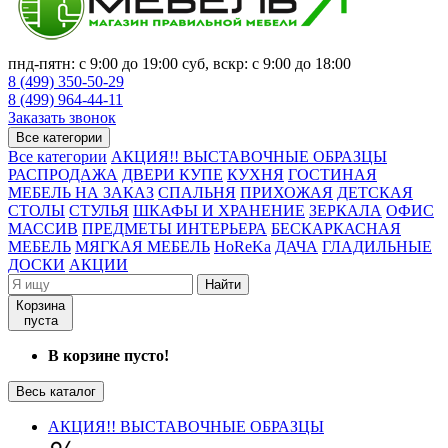
пнд-пятн: с 9:00 до 19:00 суб, вскр: с 9:00 до 18:00
8 (499) 350-50-29
8 (499) 964-44-11
Заказать звонок
Все категории
Все категории
АКЦИЯ!! ВЫСТАВОЧНЫЕ ОБРАЗЦЫ
РАСПРОДАЖА
ДВЕРИ КУПЕ
КУХНЯ
ГОСТИНАЯ
МЕБЕЛЬ НА ЗАКАЗ
СПАЛЬНЯ
ПРИХОЖАЯ
ДЕТСКАЯ
СТОЛЫ
СТУЛЬЯ
ШКАФЫ И ХРАНЕНИЕ
ЗЕРКАЛА
ОФИС
МАССИВ
ПРЕДМЕТЫ ИНТЕРЬЕРА
БЕСКАРКАСНАЯ
МЕБЕЛЬ
МЯГКАЯ МЕБЕЛЬ
HoReKa
ДАЧА
ГЛАДИЛЬНЫЕ
ДОСКИ
АКЦИИ
Найти
Корзина
пуста
В корзине пусто!
Весь каталог
АКЦИЯ!! ВЫСТАВОЧНЫЕ ОБРАЗЦЫ