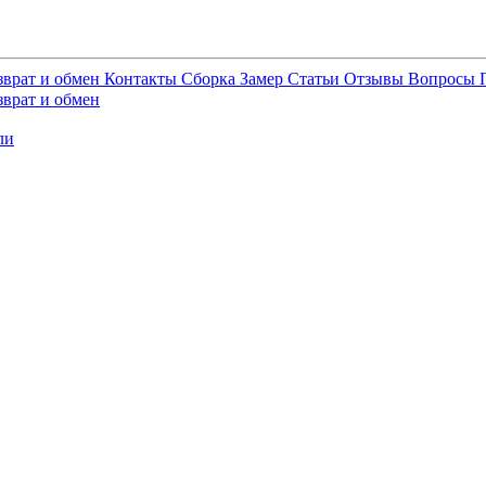
зврат и обмен
Контакты
Сборка
Замер
Статьи
Отзывы
Вопросы
зврат и обмен
ли