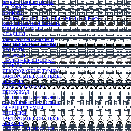
ЖУРНАЛЬНЫЕ СТОЛЫ
ТВ ТУМБЫ
КОМОДЫ
СЕРВАНТЫ ДЛЯ ПОСУДЫ, БАРНЫЕ ШКАФЫ
БЕСКАРКАСНАЯ МЕБЕЛЬ
МЯГКАЯ МЕБЕЛЬ
СПАЛЬНЯ
ИНТЕРЬЕРЫ СПАЛЬНИ
МОДУЛЬНЫЕ СПАЛЬНИ
КРОВАТИ
МАТРАСЫ
ТУАЛЕТНЫЕ СТОЛИКИ
КОМОДЫ
ПРИКРОВАТНЫЕ ТУМБЫ
ГАРДЕРОБНЫЕ СИСТЕМЫ
ЗЕРКАЛА
ЭЛЕКТРОКАМИНЫ
ПРИХОЖАЯ
МАЛЕНЬКИЕ ПРИХОЖИЕ
МОДУЛЬНЫЕ ПРИХОЖИЕ
ОБУВНЫЕ ТУМБЫ
ВЕШАЛКИ
ГАРДЕРОБНЫЕ СИСТЕМЫ
ЗЕРКАЛА
ПУФИКИ И БАНКЕТКИ