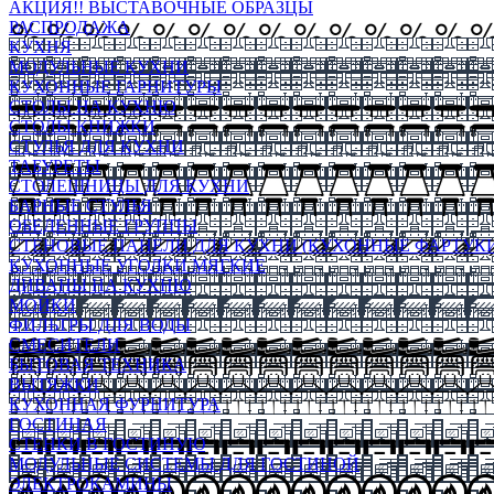
АКЦИЯ!! ВЫСТАВОЧНЫЕ ОБРАЗЦЫ
РАСПРОДАЖА
КУХНЯ
МОДУЛЬНЫЕ КУХНИ
КУХОННЫЕ ГАРНИТУРЫ
СТОЛЫ НА КУХНЮ
СТОЛЫ КНИЖКИ
СТУЛЬЯ ДЛЯ КУХНИ
ТАБУРЕТЫ
СТОЛЕШНИЦЫ ДЛЯ КУХНИ
БАРНЫЕ СТУЛЬЯ
ОБЕДЕННЫЕ ГРУППЫ
СТЕНОВЫЕ ПАНЕЛИ ДЛЯ КУХНИ (КУХОННЫЕ ФАРТУКИ
КУХОННЫЕ УГОЛКИ МЯГКИЕ
ДИВАНЫ НА КУХНЮ
МОЙКИ
ФИЛЬТРЫ ДЛЯ ВОДЫ
СМЕСИТЕЛИ
БЫТОВАЯ ТЕХНИКА
ВЫТЯЖКИ
КУХОННАЯ ФУРНИТУРА
ГОСТИНАЯ
СТЕНКИ В ГОСТИНУЮ
МОДУЛЬНЫЕ СИСТЕМЫ ДЛЯ ГОСТИНОЙ
ЭЛЕКТРОКАМИНЫ