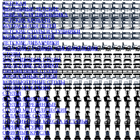
ДЕТСКАЯ
МОДУЛЬНЫЕ ДЕТСКИЕ
МЕБЕЛЬ ДЛЯ ШКОЛЬНИКА
ДЕТСКИЕ КРОВАТИ
МАТРАСЫ ДЛЯ ДЕТЕЙ
ДЕТСКИЕ СТОЛЫ И СТУЛЬЧИКИ
КОМОДЫ ДЛЯ ДЕТЕЙ
ДЕТСКИЕ ДИВАНЧИКИ
ДЕТСКИЙ СТУЛЬЧИК ДЛЯ КОРМЛЕНИЯ
СТОЛЫ
ПЛАСТИКОВЫЕ СТОЛЫ
ТУАЛЕТНЫЕ СТОЛИКИ
ПИСЬМЕННЫЕ СТОЛЫ
ЖУРНАЛЬНЫЕ СТОЛЫ
КОМПЬЮТЕРНЫЕ СТОЛЫ
СТОЛЫ НА КУХНЮ
СТУЛЬЯ
СТУЛЬЯ ОФИСНЫЕ
СТУЛЬЯ ДЕРЕВЯННЫЕ
СТУЛЬЯ МЕТАЛЛИЧЕСКИЕ
СКЛАДНЫЕ СТУЛЬЯ
ПЛАСТИКОВЫЕ КРЕСЛА И СТУЛЬЯ
БАРНЫЕ СТУЛЬЯ
ОФИСНЫЕ КРЕСЛА
ТАБУРЕТЫ