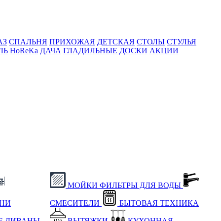
АЗ
СПАЛЬНЯ
ПРИХОЖАЯ
ДЕТСКАЯ
СТОЛЫ
СТУЛЬЯ
ЛЬ
HoReKa
ДАЧА
ГЛАДИЛЬНЫЕ ДОСКИ
АКЦИИ
МОЙКИ
ФИЛЬТРЫ ДЛЯ ВОДЫ
ХНИ
СМЕСИТЕЛИ
БЫТОВАЯ ТЕХНИКА
Е
ДИВАНЫ
ВЫТЯЖКИ
КУХОННАЯ