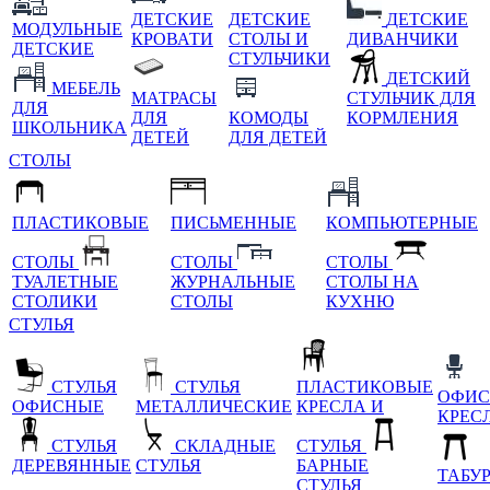
ДЕТСКИЕ
ДЕТСКИЕ
ДЕТСКИЕ
МОДУЛЬНЫЕ
КРОВАТИ
СТОЛЫ И
ДИВАНЧИКИ
ДЕТСКИЕ
СТУЛЬЧИКИ
ДЕТСКИЙ
МЕБЕЛЬ
МАТРАСЫ
СТУЛЬЧИК ДЛЯ
ДЛЯ
ДЛЯ
КОМОДЫ
КОРМЛЕНИЯ
ШКОЛЬНИКА
ДЕТЕЙ
ДЛЯ ДЕТЕЙ
СТОЛЫ
ПЛАСТИКОВЫЕ
ПИСЬМЕННЫЕ
КОМПЬЮТЕРНЫЕ
СТОЛЫ
СТОЛЫ
СТОЛЫ
ТУАЛЕТНЫЕ
ЖУРНАЛЬНЫЕ
СТОЛЫ НА
СТОЛИКИ
СТОЛЫ
КУХНЮ
СТУЛЬЯ
СТУЛЬЯ
СТУЛЬЯ
ПЛАСТИКОВЫЕ
ОФИС
ОФИСНЫЕ
МЕТАЛЛИЧЕСКИЕ
КРЕСЛА И
КРЕС
СТУЛЬЯ
СКЛАДНЫЕ
СТУЛЬЯ
ДЕРЕВЯННЫЕ
СТУЛЬЯ
БАРНЫЕ
ТАБУ
СТУЛЬЯ