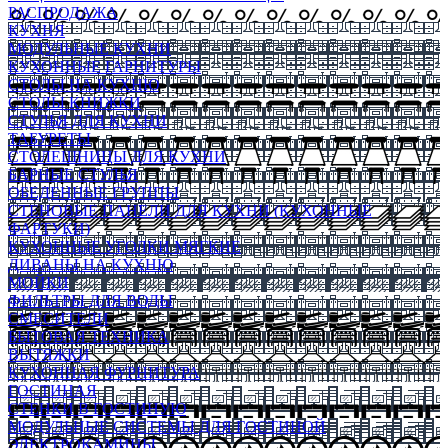
РАСПРОДАЖА
КУХНЯ
МОДУЛЬНЫЕ КУХНИ
КУХОННЫЕ ГАРНИТУРЫ
СТОЛЫ НА КУХНЮ
СТОЛЫ КНИЖКИ
СТУЛЬЯ ДЛЯ КУХНИ
ТАБУРЕТЫ
СТОЛЕШНИЦЫ ДЛЯ КУХНИ
БАРНЫЕ СТУЛЬЯ
ОБЕДЕННЫЕ ГРУППЫ
СТЕНОВЫЕ ПАНЕЛИ ДЛЯ КУХНИ (КУХОННЫЕ
ФАРТУКИ)
КУХОННЫЕ УГОЛКИ МЯГКИЕ
ДИВАНЫ НА КУХНЮ
МОЙКИ
ФИЛЬТРЫ ДЛЯ ВОДЫ
СМЕСИТЕЛИ
БЫТОВАЯ ТЕХНИКА
ВЫТЯЖКИ
КУХОННАЯ ФУРНИТУРА
ГОСТИНАЯ
СТЕНКИ В ГОСТИНУЮ
МОДУЛЬНЫЕ СИСТЕМЫ ДЛЯ ГОСТИНОЙ
ЭЛЕКТРОКАМИНЫ