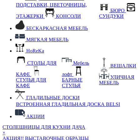
ПОДСТАВКИ, ЦВЕТОЧНИЦЫ,
БЮРО
ЭТАЖЕРКИ
КОНСОЛИ
СУНДУКИ
БЕСКАРКАСНАЯ МЕБЕЛЬ
МЯГКАЯ МЕБЕЛЬ
HoReKa
СТОЛЫ ДЛЯ
Мебель
ВЕШАЛКИ
КАФЕ
лофт
УЛИЧНАЯ
СТУЛЬЯ ДЛЯ
БАРНЫЕ
МЕБЕЛЬ
КАФЕ
СТУЛЬЯ
ГЛАДИЛЬНЫЕ ДОСКИ
ВСТРОЕННАЯ ГЛАДИЛЬНАЯ ДОСКА BELSI
АКЦИИ
СТОЛЕШНИЦЫ ДЛЯ КУХНИ
ДАЧА
×
АКЦИЯ!! ВЫСТАВОЧНЫЕ ОБРАЗЦЫ