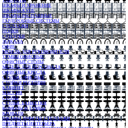
ТАБУРЕТЫ
ШКАФЫ И ХРАНЕНИЕ
ШКАФЫ-КУПЕ
ШКАФЫ-РАСПАШНЫЕ
ГАРДЕРОБНЫЕ СИСТЕМЫ
СТЕЛЛАЖИ
ПОЛКИ
СУНДУКИ
ЗЕРКАЛА
ОФИС
МЕБЕЛЬ ДЛЯ РУКОВОДИТЕЛЯ
ТУМБЫ ОФИСНЫЕ
ОФИСНЫЕ СТОЛЫ
МЕБЕЛЬ ДЛЯ ПЕРСОНАЛА
ОФИСНЫЕ КРЕСЛА
СТУЛЬЯ ОФИСНЫЕ
СТОЙКИ РЕСЕПШН
КАБИНЕТ
МАССИВ
СТОЛЫ
СТУЛЬЯ, БАНКЕТКИ
КОМОДЫ И ТУМБЫ
КРОВАТИ
ШКАФЫ, БУФЕТЫ, СТЕЛЛАЖИ
ПРЕДМЕТЫ ИНТЕРЬЕРА