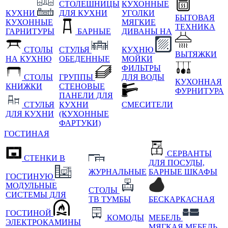
СТОЛЕШНИЦЫ
КУХОННЫЕ
КУХНИ
ДЛЯ КУХНИ
УГОЛКИ
БЫТОВАЯ
КУХОННЫЕ
МЯГКИЕ
ТЕХНИКА
ГАРНИТУРЫ
БАРНЫЕ
ДИВАНЫ НА
СТОЛЫ
СТУЛЬЯ
КУХНЮ
ВЫТЯЖКИ
НА КУХНЮ
ОБЕДЕННЫЕ
МОЙКИ
ФИЛЬТРЫ
СТОЛЫ
ГРУППЫ
ДЛЯ ВОДЫ
КУХОННАЯ
КНИЖКИ
СТЕНОВЫЕ
ФУРНИТУРА
ПАНЕЛИ ДЛЯ
СТУЛЬЯ
КУХНИ
СМЕСИТЕЛИ
ДЛЯ КУХНИ
(КУХОННЫЕ
ФАРТУКИ)
ГОСТИНАЯ
СЕРВАНТЫ
СТЕНКИ В
ДЛЯ ПОСУДЫ,
ЖУРНАЛЬНЫЕ
БАРНЫЕ ШКАФЫ
ГОСТИНУЮ
МОДУЛЬНЫЕ
СТОЛЫ
СИСТЕМЫ ДЛЯ
ТВ ТУМБЫ
БЕСКАРКАСНАЯ
ГОСТИНОЙ
КОМОДЫ
МЕБЕЛЬ
ЭЛЕКТРОКАМИНЫ
МЯГКАЯ МЕБЕЛЬ