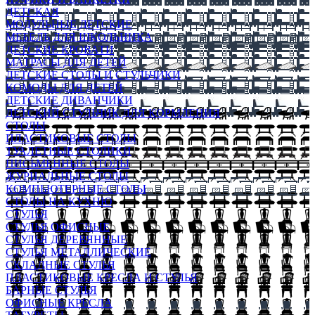
ДЕТСКАЯ
МОДУЛЬНЫЕ ДЕТСКИЕ
МЕБЕЛЬ ДЛЯ ШКОЛЬНИКА
ДЕТСКИЕ КРОВАТИ
МАТРАСЫ ДЛЯ ДЕТЕЙ
ДЕТСКИЕ СТОЛЫ И СТУЛЬЧИКИ
КОМОДЫ ДЛЯ ДЕТЕЙ
ДЕТСКИЕ ДИВАНЧИКИ
ДЕТСКИЙ СТУЛЬЧИК ДЛЯ КОРМЛЕНИЯ
СТОЛЫ
ПЛАСТИКОВЫЕ СТОЛЫ
ТУАЛЕТНЫЕ СТОЛИКИ
ПИСЬМЕННЫЕ СТОЛЫ
ЖУРНАЛЬНЫЕ СТОЛЫ
КОМПЬЮТЕРНЫЕ СТОЛЫ
СТОЛЫ НА КУХНЮ
СТУЛЬЯ
СТУЛЬЯ ОФИСНЫЕ
СТУЛЬЯ ДЕРЕВЯННЫЕ
СТУЛЬЯ МЕТАЛЛИЧЕСКИЕ
СКЛАДНЫЕ СТУЛЬЯ
ПЛАСТИКОВЫЕ КРЕСЛА И СТУЛЬЯ
БАРНЫЕ СТУЛЬЯ
ОФИСНЫЕ КРЕСЛА