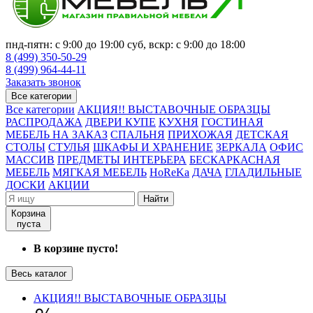
пнд-пятн: с 9:00 до 19:00 суб, вскр: с 9:00 до 18:00
8 (499) 350-50-29
8 (499) 964-44-11
Заказать звонок
Все категории
Все категории
АКЦИЯ!! ВЫСТАВОЧНЫЕ ОБРАЗЦЫ
РАСПРОДАЖА
ДВЕРИ КУПЕ
КУХНЯ
ГОСТИНАЯ
МЕБЕЛЬ НА ЗАКАЗ
СПАЛЬНЯ
ПРИХОЖАЯ
ДЕТСКАЯ
СТОЛЫ
СТУЛЬЯ
ШКАФЫ И ХРАНЕНИЕ
ЗЕРКАЛА
ОФИС
МАССИВ
ПРЕДМЕТЫ ИНТЕРЬЕРА
БЕСКАРКАСНАЯ
МЕБЕЛЬ
МЯГКАЯ МЕБЕЛЬ
HoReKa
ДАЧА
ГЛАДИЛЬНЫЕ
ДОСКИ
АКЦИИ
Найти
Корзина
пуста
В корзине пусто!
Весь каталог
АКЦИЯ!! ВЫСТАВОЧНЫЕ ОБРАЗЦЫ