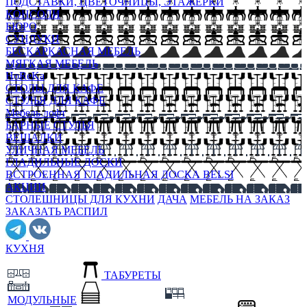
ПОДСТАВКИ, ЦВЕТОЧНИЦЫ, ЭТАЖЕРКИ
КОНСОЛИ
БЮРО
СУНДУКИ
БЕСКАРКАСНАЯ МЕБЕЛЬ
МЯГКАЯ МЕБЕЛЬ
HoReKa
СТОЛЫ ДЛЯ КАФЕ
СТУЛЬЯ ДЛЯ КАФЕ
Мебель лофт
БАРНЫЕ СТУЛЬЯ
ВЕШАЛКИ
УЛИЧНАЯ МЕБЕЛЬ
ГЛАДИЛЬНЫЕ ДОСКИ
ВСТРОЕННАЯ ГЛАДИЛЬНАЯ ДОСКА BELSI
АКЦИИ
СТОЛЕШНИЦЫ ДЛЯ КУХНИ
ДАЧА
МЕБЕЛЬ НА ЗАКАЗ
ЗАКАЗАТЬ РАСПИЛ
КУХНЯ
ТАБУРЕТЫ
МОДУЛЬНЫЕ