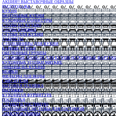
АКЦИЯ!! ВЫСТАВОЧНЫЕ ОБРАЗЦЫ
РАСПРОДАЖА
КУХНЯ
МОДУЛЬНЫЕ КУХНИ
КУХОННЫЕ ГАРНИТУРЫ
СТОЛЫ НА КУХНЮ
СТОЛЫ КНИЖКИ
СТУЛЬЯ ДЛЯ КУХНИ
ТАБУРЕТЫ
СТОЛЕШНИЦЫ ДЛЯ КУХНИ
БАРНЫЕ СТУЛЬЯ
ОБЕДЕННЫЕ ГРУППЫ
СТЕНОВЫЕ ПАНЕЛИ ДЛЯ КУХНИ (КУХОННЫЕ ФАРТУКИ
КУХОННЫЕ УГОЛКИ МЯГКИЕ
ДИВАНЫ НА КУХНЮ
МОЙКИ
ФИЛЬТРЫ ДЛЯ ВОДЫ
СМЕСИТЕЛИ
БЫТОВАЯ ТЕХНИКА
ВЫТЯЖКИ
КУХОННАЯ ФУРНИТУРА
ГОСТИНАЯ
СТЕНКИ В ГОСТИНУЮ
МОДУЛЬНЫЕ СИСТЕМЫ ДЛЯ ГОСТИНОЙ
ЭЛЕКТРОКАМИНЫ