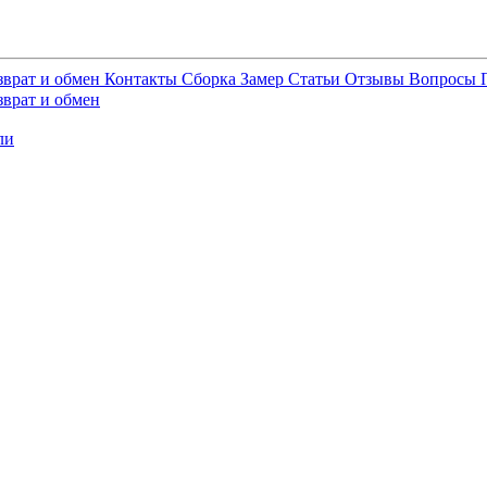
зврат и обмен
Контакты
Сборка
Замер
Статьи
Отзывы
Вопросы
зврат и обмен
ли