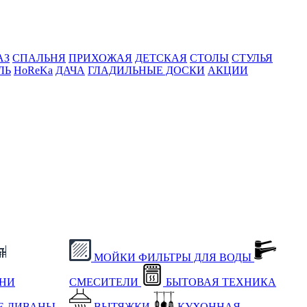
АЗ
СПАЛЬНЯ
ПРИХОЖАЯ
ДЕТСКАЯ
СТОЛЫ
СТУЛЬЯ
ЛЬ
HoReKa
ДАЧА
ГЛАДИЛЬНЫЕ ДОСКИ
АКЦИИ
МОЙКИ
ФИЛЬТРЫ ДЛЯ ВОДЫ
ХНИ
СМЕСИТЕЛИ
БЫТОВАЯ ТЕХНИКА
Е
ДИВАНЫ
ВЫТЯЖКИ
КУХОННАЯ