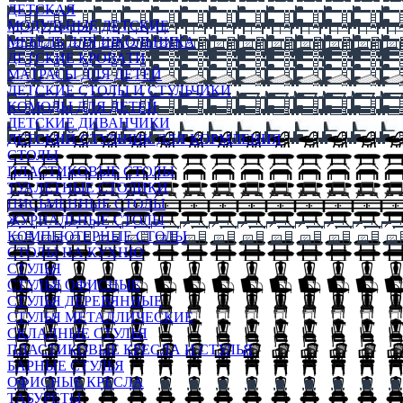
ДЕТСКАЯ
МОДУЛЬНЫЕ ДЕТСКИЕ
МЕБЕЛЬ ДЛЯ ШКОЛЬНИКА
ДЕТСКИЕ КРОВАТИ
МАТРАСЫ ДЛЯ ДЕТЕЙ
ДЕТСКИЕ СТОЛЫ И СТУЛЬЧИКИ
КОМОДЫ ДЛЯ ДЕТЕЙ
ДЕТСКИЕ ДИВАНЧИКИ
ДЕТСКИЙ СТУЛЬЧИК ДЛЯ КОРМЛЕНИЯ
СТОЛЫ
ПЛАСТИКОВЫЕ СТОЛЫ
ТУАЛЕТНЫЕ СТОЛИКИ
ПИСЬМЕННЫЕ СТОЛЫ
ЖУРНАЛЬНЫЕ СТОЛЫ
КОМПЬЮТЕРНЫЕ СТОЛЫ
СТОЛЫ НА КУХНЮ
СТУЛЬЯ
СТУЛЬЯ ОФИСНЫЕ
СТУЛЬЯ ДЕРЕВЯННЫЕ
СТУЛЬЯ МЕТАЛЛИЧЕСКИЕ
СКЛАДНЫЕ СТУЛЬЯ
ПЛАСТИКОВЫЕ КРЕСЛА И СТУЛЬЯ
БАРНЫЕ СТУЛЬЯ
ОФИСНЫЕ КРЕСЛА
ТАБУРЕТЫ