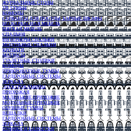
ЖУРНАЛЬНЫЕ СТОЛЫ
ТВ ТУМБЫ
КОМОДЫ
СЕРВАНТЫ ДЛЯ ПОСУДЫ, БАРНЫЕ ШКАФЫ
БЕСКАРКАСНАЯ МЕБЕЛЬ
МЯГКАЯ МЕБЕЛЬ
СПАЛЬНЯ
ИНТЕРЬЕРЫ СПАЛЬНИ
МОДУЛЬНЫЕ СПАЛЬНИ
КРОВАТИ
МАТРАСЫ
ТУАЛЕТНЫЕ СТОЛИКИ
КОМОДЫ
ПРИКРОВАТНЫЕ ТУМБЫ
ГАРДЕРОБНЫЕ СИСТЕМЫ
ЗЕРКАЛА
ЭЛЕКТРОКАМИНЫ
ПРИХОЖАЯ
МАЛЕНЬКИЕ ПРИХОЖИЕ
МОДУЛЬНЫЕ ПРИХОЖИЕ
ОБУВНЫЕ ТУМБЫ
ВЕШАЛКИ
ГАРДЕРОБНЫЕ СИСТЕМЫ
ЗЕРКАЛА
ПУФИКИ И БАНКЕТКИ