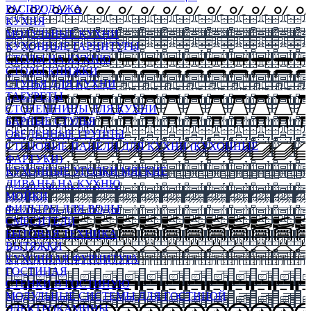
РАСПРОДАЖА
КУХНЯ
МОДУЛЬНЫЕ КУХНИ
КУХОННЫЕ ГАРНИТУРЫ
СТОЛЫ НА КУХНЮ
СТОЛЫ КНИЖКИ
СТУЛЬЯ ДЛЯ КУХНИ
ТАБУРЕТЫ
СТОЛЕШНИЦЫ ДЛЯ КУХНИ
БАРНЫЕ СТУЛЬЯ
ОБЕДЕННЫЕ ГРУППЫ
СТЕНОВЫЕ ПАНЕЛИ ДЛЯ КУХНИ (КУХОННЫЕ
ФАРТУКИ)
КУХОННЫЕ УГОЛКИ МЯГКИЕ
ДИВАНЫ НА КУХНЮ
МОЙКИ
ФИЛЬТРЫ ДЛЯ ВОДЫ
СМЕСИТЕЛИ
БЫТОВАЯ ТЕХНИКА
ВЫТЯЖКИ
КУХОННАЯ ФУРНИТУРА
ГОСТИНАЯ
СТЕНКИ В ГОСТИНУЮ
МОДУЛЬНЫЕ СИСТЕМЫ ДЛЯ ГОСТИНОЙ
ЭЛЕКТРОКАМИНЫ