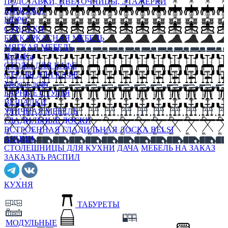
ПОДСТАВКИ, ЦВЕТОЧНИЦЫ, ЭТАЖЕРКИ
КОНСОЛИ
БЮРО
СУНДУКИ
БЕСКАРКАСНАЯ МЕБЕЛЬ
МЯГКАЯ МЕБЕЛЬ
HoReKa
СТОЛЫ ДЛЯ КАФЕ
СТУЛЬЯ ДЛЯ КАФЕ
Мебель лофт
БАРНЫЕ СТУЛЬЯ
ВЕШАЛКИ
УЛИЧНАЯ МЕБЕЛЬ
ГЛАДИЛЬНЫЕ ДОСКИ
ВСТРОЕННАЯ ГЛАДИЛЬНАЯ ДОСКА BELSI
АКЦИИ
СТОЛЕШНИЦЫ ДЛЯ КУХНИ
ДАЧА
МЕБЕЛЬ НА ЗАКАЗ
ЗАКАЗАТЬ РАСПИЛ
КУХНЯ
ТАБУРЕТЫ
МОДУЛЬНЫЕ