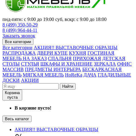
пнд-пятн: с 9:00 до 19:00 суб, вскр: с 9:00 до 18:00
8 (499) 350-50-29
8 (499) 964-44-11
Заказать звонок
Все категории
Все категории
АКЦИЯ!! ВЫСТАВОЧНЫЕ ОБРАЗЦЫ
РАСПРОДАЖА
ДВЕРИ КУПЕ
КУХНЯ
ГОСТИНАЯ
МЕБЕЛЬ НА ЗАКАЗ
СПАЛЬНЯ
ПРИХОЖАЯ
ДЕТСКАЯ
СТОЛЫ
СТУЛЬЯ
ШКАФЫ И ХРАНЕНИЕ
ЗЕРКАЛА
ОФИС
МАССИВ
ПРЕДМЕТЫ ИНТЕРЬЕРА
БЕСКАРКАСНАЯ
МЕБЕЛЬ
МЯГКАЯ МЕБЕЛЬ
HoReKa
ДАЧА
ГЛАДИЛЬНЫЕ
ДОСКИ
АКЦИИ
Найти
Корзина
пуста
В корзине пусто!
Весь каталог
АКЦИЯ!! ВЫСТАВОЧНЫЕ ОБРАЗЦЫ