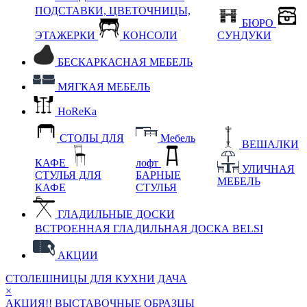
ПОДСТАВКИ, ЦВЕТОЧНИЦЫ,
БЮРО
ЭТАЖЕРКИ
КОНСОЛИ
СУНДУКИ
БЕСКАРКАСНАЯ МЕБЕЛЬ
МЯГКАЯ МЕБЕЛЬ
HoReKa
СТОЛЫ ДЛЯ
Мебель
ВЕШАЛКИ
КАФЕ
лофт
УЛИЧНАЯ
СТУЛЬЯ ДЛЯ
БАРНЫЕ
МЕБЕЛЬ
КАФЕ
СТУЛЬЯ
ГЛАДИЛЬНЫЕ ДОСКИ
ВСТРОЕННАЯ ГЛАДИЛЬНАЯ ДОСКА BELSI
АКЦИИ
СТОЛЕШНИЦЫ ДЛЯ КУХНИ
ДАЧА
×
АКЦИЯ!! ВЫСТАВОЧНЫЕ ОБРАЗЦЫ