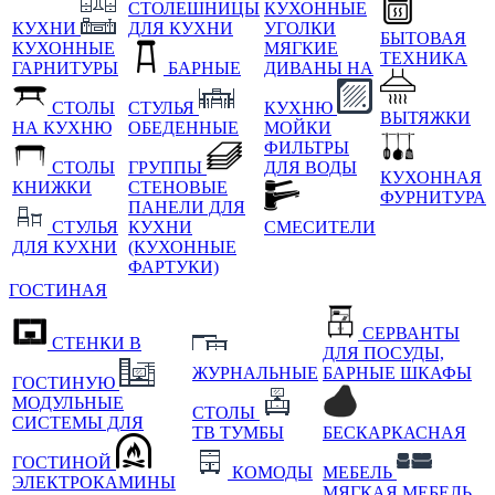
СТОЛЕШНИЦЫ
КУХОННЫЕ
КУХНИ
ДЛЯ КУХНИ
УГОЛКИ
БЫТОВАЯ
КУХОННЫЕ
МЯГКИЕ
ТЕХНИКА
ГАРНИТУРЫ
БАРНЫЕ
ДИВАНЫ НА
СТОЛЫ
СТУЛЬЯ
КУХНЮ
ВЫТЯЖКИ
НА КУХНЮ
ОБЕДЕННЫЕ
МОЙКИ
ФИЛЬТРЫ
СТОЛЫ
ГРУППЫ
ДЛЯ ВОДЫ
КУХОННАЯ
КНИЖКИ
СТЕНОВЫЕ
ФУРНИТУРА
ПАНЕЛИ ДЛЯ
СТУЛЬЯ
КУХНИ
СМЕСИТЕЛИ
ДЛЯ КУХНИ
(КУХОННЫЕ
ФАРТУКИ)
ГОСТИНАЯ
СЕРВАНТЫ
СТЕНКИ В
ДЛЯ ПОСУДЫ,
ЖУРНАЛЬНЫЕ
БАРНЫЕ ШКАФЫ
ГОСТИНУЮ
МОДУЛЬНЫЕ
СТОЛЫ
СИСТЕМЫ ДЛЯ
ТВ ТУМБЫ
БЕСКАРКАСНАЯ
ГОСТИНОЙ
КОМОДЫ
МЕБЕЛЬ
ЭЛЕКТРОКАМИНЫ
МЯГКАЯ МЕБЕЛЬ