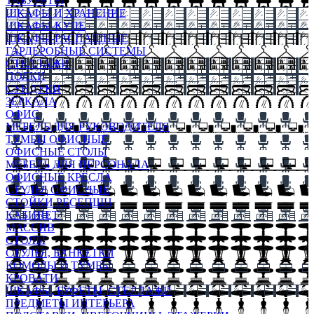
ТАБУРЕТЫ
ШКАФЫ И ХРАНЕНИЕ
ШКАФЫ-КУПЕ
ШКАФЫ-РАСПАШНЫЕ
ГАРДЕРОБНЫЕ СИСТЕМЫ
СТЕЛЛАЖИ
ПОЛКИ
СУНДУКИ
ЗЕРКАЛА
ОФИС
МЕБЕЛЬ ДЛЯ РУКОВОДИТЕЛЯ
ТУМБЫ ОФИСНЫЕ
ОФИСНЫЕ СТОЛЫ
МЕБЕЛЬ ДЛЯ ПЕРСОНАЛА
ОФИСНЫЕ КРЕСЛА
СТУЛЬЯ ОФИСНЫЕ
СТОЙКИ РЕСЕПШН
КАБИНЕТ
МАССИВ
СТОЛЫ
СТУЛЬЯ, БАНКЕТКИ
КОМОДЫ И ТУМБЫ
КРОВАТИ
ШКАФЫ, БУФЕТЫ, СТЕЛЛАЖИ
ПРЕДМЕТЫ ИНТЕРЬЕРА