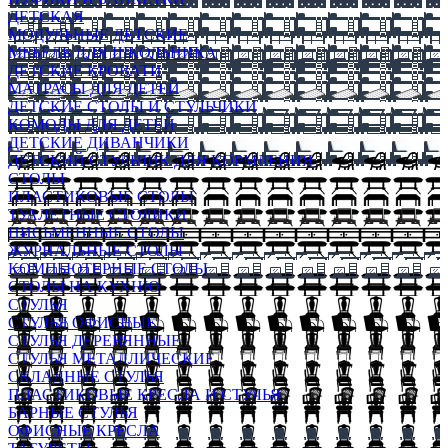
ДЕТСКАЯ
МОДУЛЬНЫЕ ДЕТСКИЕ
МЕБЕЛЬ ДЛЯ ШКОЛЬНИКА
ДЕТСКИЕ КРОВАТИ
МАТРАСЫ ДЛЯ ДЕТЕЙ
ДЕТСКИЕ СТОЛЫ И СТУЛЬЧИКИ
КОМОДЫ ДЛЯ ДЕТЕЙ
ДЕТСКИЕ ДИВАНЧИКИ
ДЕТСКИЙ СТУЛЬЧИК ДЛЯ КОРМЛЕНИЯ
СТОЛЫ
ПЛАСТИКОВЫЕ СТОЛЫ
ТУАЛЕТНЫЕ СТОЛИКИ
ПИСЬМЕННЫЕ СТОЛЫ
ЖУРНАЛЬНЫЕ СТОЛЫ
КОМПЬЮТЕРНЫЕ СТОЛЫ
СТОЛЫ НА КУХНЮ
СТУЛЬЯ
СТУЛЬЯ ОФИСНЫЕ
СТУЛЬЯ ДЕРЕВЯННЫЕ
СТУЛЬЯ МЕТАЛЛИЧЕСКИЕ
СКЛАДНЫЕ СТУЛЬЯ
ПЛАСТИКОВЫЕ КРЕСЛА И СТУЛЬЯ
БАРНЫЕ СТУЛЬЯ
ОФИСНЫЕ КРЕСЛА