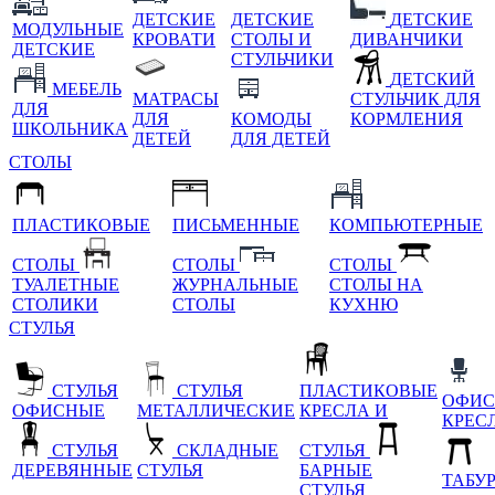
ДЕТСКИЕ
ДЕТСКИЕ
ДЕТСКИЕ
МОДУЛЬНЫЕ
КРОВАТИ
СТОЛЫ И
ДИВАНЧИКИ
ДЕТСКИЕ
СТУЛЬЧИКИ
ДЕТСКИЙ
МЕБЕЛЬ
МАТРАСЫ
СТУЛЬЧИК ДЛЯ
ДЛЯ
ДЛЯ
КОМОДЫ
КОРМЛЕНИЯ
ШКОЛЬНИКА
ДЕТЕЙ
ДЛЯ ДЕТЕЙ
СТОЛЫ
ПЛАСТИКОВЫЕ
ПИСЬМЕННЫЕ
КОМПЬЮТЕРНЫЕ
СТОЛЫ
СТОЛЫ
СТОЛЫ
ТУАЛЕТНЫЕ
ЖУРНАЛЬНЫЕ
СТОЛЫ НА
СТОЛИКИ
СТОЛЫ
КУХНЮ
СТУЛЬЯ
СТУЛЬЯ
СТУЛЬЯ
ПЛАСТИКОВЫЕ
ОФИС
ОФИСНЫЕ
МЕТАЛЛИЧЕСКИЕ
КРЕСЛА И
КРЕС
СТУЛЬЯ
СКЛАДНЫЕ
СТУЛЬЯ
ДЕРЕВЯННЫЕ
СТУЛЬЯ
БАРНЫЕ
ТАБУ
СТУЛЬЯ