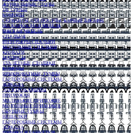
ЖУРНАЛЬНЫЕ СТОЛЫ
ТВ ТУМБЫ
КОМОДЫ
СЕРВАНТЫ ДЛЯ ПОСУДЫ, БАРНЫЕ ШКАФЫ
БЕСКАРКАСНАЯ МЕБЕЛЬ
МЯГКАЯ МЕБЕЛЬ
СПАЛЬНЯ
ИНТЕРЬЕРЫ СПАЛЬНИ
МОДУЛЬНЫЕ СПАЛЬНИ
КРОВАТИ
МАТРАСЫ
ТУАЛЕТНЫЕ СТОЛИКИ
КОМОДЫ
ПРИКРОВАТНЫЕ ТУМБЫ
ГАРДЕРОБНЫЕ СИСТЕМЫ
ЗЕРКАЛА
ЭЛЕКТРОКАМИНЫ
ПРИХОЖАЯ
МАЛЕНЬКИЕ ПРИХОЖИЕ
МОДУЛЬНЫЕ ПРИХОЖИЕ
ОБУВНЫЕ ТУМБЫ
ВЕШАЛКИ
ГАРДЕРОБНЫЕ СИСТЕМЫ
ЗЕРКАЛА
ПУФИКИ И БАНКЕТКИ