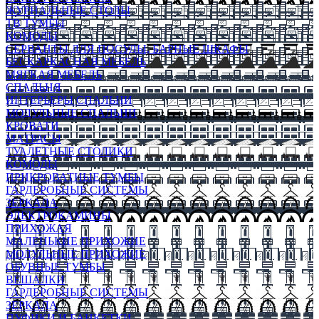
ЖУРНАЛЬНЫЕ СТОЛЫ
ТВ ТУМБЫ
КОМОДЫ
СЕРВАНТЫ ДЛЯ ПОСУДЫ, БАРНЫЕ ШКАФЫ
БЕСКАРКАСНАЯ МЕБЕЛЬ
МЯГКАЯ МЕБЕЛЬ
СПАЛЬНЯ
ИНТЕРЬЕРЫ СПАЛЬНИ
МОДУЛЬНЫЕ СПАЛЬНИ
КРОВАТИ
МАТРАСЫ
ТУАЛЕТНЫЕ СТОЛИКИ
КОМОДЫ
ПРИКРОВАТНЫЕ ТУМБЫ
ГАРДЕРОБНЫЕ СИСТЕМЫ
ЗЕРКАЛА
ЭЛЕКТРОКАМИНЫ
ПРИХОЖАЯ
МАЛЕНЬКИЕ ПРИХОЖИЕ
МОДУЛЬНЫЕ ПРИХОЖИЕ
ОБУВНЫЕ ТУМБЫ
ВЕШАЛКИ
ГАРДЕРОБНЫЕ СИСТЕМЫ
ЗЕРКАЛА
ПУФИКИ И БАНКЕТКИ