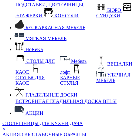
ПОДСТАВКИ, ЦВЕТОЧНИЦЫ,
БЮРО
ЭТАЖЕРКИ
КОНСОЛИ
СУНДУКИ
БЕСКАРКАСНАЯ МЕБЕЛЬ
МЯГКАЯ МЕБЕЛЬ
HoReKa
СТОЛЫ ДЛЯ
Мебель
ВЕШАЛКИ
КАФЕ
лофт
УЛИЧНАЯ
СТУЛЬЯ ДЛЯ
БАРНЫЕ
МЕБЕЛЬ
КАФЕ
СТУЛЬЯ
ГЛАДИЛЬНЫЕ ДОСКИ
ВСТРОЕННАЯ ГЛАДИЛЬНАЯ ДОСКА BELSI
АКЦИИ
СТОЛЕШНИЦЫ ДЛЯ КУХНИ
ДАЧА
×
АКЦИЯ!! ВЫСТАВОЧНЫЕ ОБРАЗЦЫ