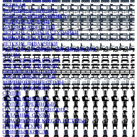
ДЕТСКАЯ
МОДУЛЬНЫЕ ДЕТСКИЕ
МЕБЕЛЬ ДЛЯ ШКОЛЬНИКА
ДЕТСКИЕ КРОВАТИ
МАТРАСЫ ДЛЯ ДЕТЕЙ
ДЕТСКИЕ СТОЛЫ И СТУЛЬЧИКИ
КОМОДЫ ДЛЯ ДЕТЕЙ
ДЕТСКИЕ ДИВАНЧИКИ
ДЕТСКИЙ СТУЛЬЧИК ДЛЯ КОРМЛЕНИЯ
СТОЛЫ
ПЛАСТИКОВЫЕ СТОЛЫ
ТУАЛЕТНЫЕ СТОЛИКИ
ПИСЬМЕННЫЕ СТОЛЫ
ЖУРНАЛЬНЫЕ СТОЛЫ
КОМПЬЮТЕРНЫЕ СТОЛЫ
СТОЛЫ НА КУХНЮ
СТУЛЬЯ
СТУЛЬЯ ОФИСНЫЕ
СТУЛЬЯ ДЕРЕВЯННЫЕ
СТУЛЬЯ МЕТАЛЛИЧЕСКИЕ
СКЛАДНЫЕ СТУЛЬЯ
ПЛАСТИКОВЫЕ КРЕСЛА И СТУЛЬЯ
БАРНЫЕ СТУЛЬЯ
ОФИСНЫЕ КРЕСЛА