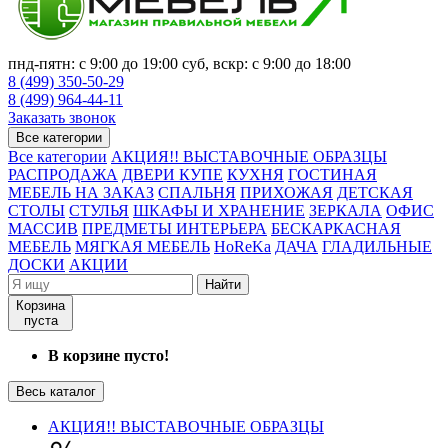
пнд-пятн: с 9:00 до 19:00 суб, вскр: с 9:00 до 18:00
8 (499) 350-50-29
8 (499) 964-44-11
Заказать звонок
Все категории
Все категории
АКЦИЯ!! ВЫСТАВОЧНЫЕ ОБРАЗЦЫ
РАСПРОДАЖА
ДВЕРИ КУПЕ
КУХНЯ
ГОСТИНАЯ
МЕБЕЛЬ НА ЗАКАЗ
СПАЛЬНЯ
ПРИХОЖАЯ
ДЕТСКАЯ
СТОЛЫ
СТУЛЬЯ
ШКАФЫ И ХРАНЕНИЕ
ЗЕРКАЛА
ОФИС
МАССИВ
ПРЕДМЕТЫ ИНТЕРЬЕРА
БЕСКАРКАСНАЯ
МЕБЕЛЬ
МЯГКАЯ МЕБЕЛЬ
HoReKa
ДАЧА
ГЛАДИЛЬНЫЕ
ДОСКИ
АКЦИИ
Найти
Корзина
пуста
В корзине пусто!
Весь каталог
АКЦИЯ!! ВЫСТАВОЧНЫЕ ОБРАЗЦЫ