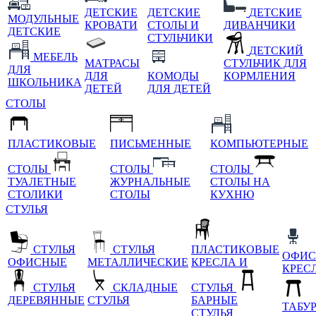
ДЕТСКИЕ
ДЕТСКИЕ
ДЕТСКИЕ
МОДУЛЬНЫЕ
КРОВАТИ
СТОЛЫ И
ДИВАНЧИКИ
ДЕТСКИЕ
СТУЛЬЧИКИ
ДЕТСКИЙ
МЕБЕЛЬ
МАТРАСЫ
СТУЛЬЧИК ДЛЯ
ДЛЯ
ДЛЯ
КОМОДЫ
КОРМЛЕНИЯ
ШКОЛЬНИКА
ДЕТЕЙ
ДЛЯ ДЕТЕЙ
СТОЛЫ
ПЛАСТИКОВЫЕ
ПИСЬМЕННЫЕ
КОМПЬЮТЕРНЫЕ
СТОЛЫ
СТОЛЫ
СТОЛЫ
ТУАЛЕТНЫЕ
ЖУРНАЛЬНЫЕ
СТОЛЫ НА
СТОЛИКИ
СТОЛЫ
КУХНЮ
СТУЛЬЯ
СТУЛЬЯ
СТУЛЬЯ
ПЛАСТИКОВЫЕ
ОФИС
ОФИСНЫЕ
МЕТАЛЛИЧЕСКИЕ
КРЕСЛА И
КРЕС
СТУЛЬЯ
СКЛАДНЫЕ
СТУЛЬЯ
ДЕРЕВЯННЫЕ
СТУЛЬЯ
БАРНЫЕ
ТАБУ
СТУЛЬЯ