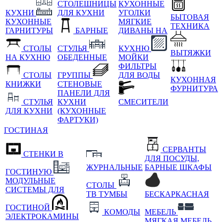
СТОЛЕШНИЦЫ
КУХОННЫЕ
КУХНИ
ДЛЯ КУХНИ
УГОЛКИ
БЫТОВАЯ
КУХОННЫЕ
МЯГКИЕ
ТЕХНИКА
ГАРНИТУРЫ
БАРНЫЕ
ДИВАНЫ НА
СТОЛЫ
СТУЛЬЯ
КУХНЮ
ВЫТЯЖКИ
НА КУХНЮ
ОБЕДЕННЫЕ
МОЙКИ
ФИЛЬТРЫ
СТОЛЫ
ГРУППЫ
ДЛЯ ВОДЫ
КУХОННАЯ
КНИЖКИ
СТЕНОВЫЕ
ФУРНИТУРА
ПАНЕЛИ ДЛЯ
СТУЛЬЯ
КУХНИ
СМЕСИТЕЛИ
ДЛЯ КУХНИ
(КУХОННЫЕ
ФАРТУКИ)
ГОСТИНАЯ
СЕРВАНТЫ
СТЕНКИ В
ДЛЯ ПОСУДЫ,
ЖУРНАЛЬНЫЕ
БАРНЫЕ ШКАФЫ
ГОСТИНУЮ
МОДУЛЬНЫЕ
СТОЛЫ
СИСТЕМЫ ДЛЯ
ТВ ТУМБЫ
БЕСКАРКАСНАЯ
ГОСТИНОЙ
КОМОДЫ
МЕБЕЛЬ
ЭЛЕКТРОКАМИНЫ
МЯГКАЯ МЕБЕЛЬ