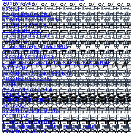
РАСПРОДАЖА
КУХНЯ
МОДУЛЬНЫЕ КУХНИ
КУХОННЫЕ ГАРНИТУРЫ
СТОЛЫ НА КУХНЮ
СТОЛЫ КНИЖКИ
СТУЛЬЯ ДЛЯ КУХНИ
ТАБУРЕТЫ
СТОЛЕШНИЦЫ ДЛЯ КУХНИ
БАРНЫЕ СТУЛЬЯ
ОБЕДЕННЫЕ ГРУППЫ
СТЕНОВЫЕ ПАНЕЛИ ДЛЯ КУХНИ (КУХОННЫЕ
ФАРТУКИ)
КУХОННЫЕ УГОЛКИ МЯГКИЕ
ДИВАНЫ НА КУХНЮ
МОЙКИ
ФИЛЬТРЫ ДЛЯ ВОДЫ
СМЕСИТЕЛИ
БЫТОВАЯ ТЕХНИКА
ВЫТЯЖКИ
КУХОННАЯ ФУРНИТУРА
ГОСТИНАЯ
СТЕНКИ В ГОСТИНУЮ
МОДУЛЬНЫЕ СИСТЕМЫ ДЛЯ ГОСТИНОЙ
ЭЛЕКТРОКАМИНЫ