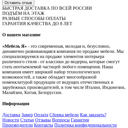
Оставить отзыв
БЫСТРАЯ ДОСТАВКА ПО ВСЕЙ РОССИИ
ПОДЪЁМ НА ЭТАЖ
РАЗНЫЕ СПОСОБЫ ОПЛАТЫ
ГАРАНТИЯ КАЧЕСТВА ДО 8 ЛЕТ
О нашем магазине
«Мебель Я»
- это современная, молодая и, безусловно,
динамично развивающаяся компания по продаже мебели. Мы
специализируемся на продаже элементов интерьера
различного стиля - от классики до модерна, которые смогут
стать неотъемлемой частицей любого помещения. Наша
компания имеет широкий набор технологических
возможностей, а также обладает многообразной
номенклатурой продукции от ведущих отечественных и
зарубежных производителей, в том числе Италии, Индонезии,
Малайзии, Китая, Белоруссии.
Информация
Доставка
Замер
Оплата
Сборка мебели
Как заказать?
Новости
Статьи
Отзывы
Вопросы
Гарантия
Производители
Контакты
Политика конфиденциальности