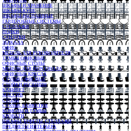
ТАБУРЕТЫ
ШКАФЫ И ХРАНЕНИЕ
ШКАФЫ-КУПЕ
ШКАФЫ-РАСПАШНЫЕ
ГАРДЕРОБНЫЕ СИСТЕМЫ
СТЕЛЛАЖИ
ПОЛКИ
СУНДУКИ
ЗЕРКАЛА
ОФИС
МЕБЕЛЬ ДЛЯ РУКОВОДИТЕЛЯ
ТУМБЫ ОФИСНЫЕ
ОФИСНЫЕ СТОЛЫ
МЕБЕЛЬ ДЛЯ ПЕРСОНАЛА
ОФИСНЫЕ КРЕСЛА
СТУЛЬЯ ОФИСНЫЕ
СТОЙКИ РЕСЕПШН
КАБИНЕТ
МАССИВ
СТОЛЫ
СТУЛЬЯ, БАНКЕТКИ
КОМОДЫ И ТУМБЫ
КРОВАТИ
ШКАФЫ, БУФЕТЫ, СТЕЛЛАЖИ
ПРЕДМЕТЫ ИНТЕРЬЕРА