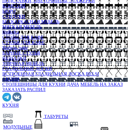
ПОДСТАВКИ, ЦВЕТОЧНИЦЫ, ЭТАЖЕРКИ
КОНСОЛИ
БЮРО
СУНДУКИ
БЕСКАРКАСНАЯ МЕБЕЛЬ
МЯГКАЯ МЕБЕЛЬ
HoReKa
СТОЛЫ ДЛЯ КАФЕ
СТУЛЬЯ ДЛЯ КАФЕ
Мебель лофт
БАРНЫЕ СТУЛЬЯ
ВЕШАЛКИ
УЛИЧНАЯ МЕБЕЛЬ
ГЛАДИЛЬНЫЕ ДОСКИ
ВСТРОЕННАЯ ГЛАДИЛЬНАЯ ДОСКА BELSI
АКЦИИ
СТОЛЕШНИЦЫ ДЛЯ КУХНИ
ДАЧА
МЕБЕЛЬ НА ЗАКАЗ
ЗАКАЗАТЬ РАСПИЛ
КУХНЯ
ТАБУРЕТЫ
МОДУЛЬНЫЕ