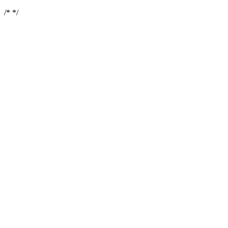
/*
*/