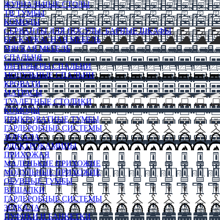
ЖУРНАЛЬНЫЕ СТОЛЫ
ТВ ТУМБЫ
КОМОДЫ
СЕРВАНТЫ ДЛЯ ПОСУДЫ, БАРНЫЕ ШКАФЫ
БЕСКАРКАСНАЯ МЕБЕЛЬ
МЯГКАЯ МЕБЕЛЬ
СПАЛЬНЯ
ИНТЕРЬЕРЫ СПАЛЬНИ
МОДУЛЬНЫЕ СПАЛЬНИ
КРОВАТИ
МАТРАСЫ
ТУАЛЕТНЫЕ СТОЛИКИ
КОМОДЫ
ПРИКРОВАТНЫЕ ТУМБЫ
ГАРДЕРОБНЫЕ СИСТЕМЫ
ЗЕРКАЛА
ЭЛЕКТРОКАМИНЫ
ПРИХОЖАЯ
МАЛЕНЬКИЕ ПРИХОЖИЕ
МОДУЛЬНЫЕ ПРИХОЖИЕ
ОБУВНЫЕ ТУМБЫ
ВЕШАЛКИ
ГАРДЕРОБНЫЕ СИСТЕМЫ
ЗЕРКАЛА
ПУФИКИ И БАНКЕТКИ