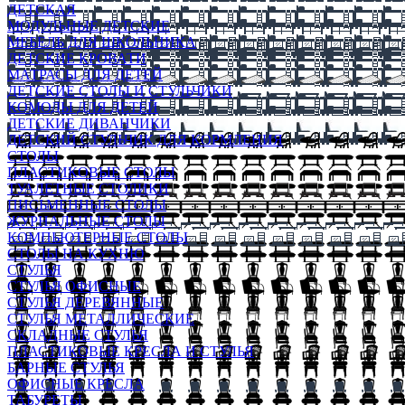
ДЕТСКАЯ
МОДУЛЬНЫЕ ДЕТСКИЕ
МЕБЕЛЬ ДЛЯ ШКОЛЬНИКА
ДЕТСКИЕ КРОВАТИ
МАТРАСЫ ДЛЯ ДЕТЕЙ
ДЕТСКИЕ СТОЛЫ И СТУЛЬЧИКИ
КОМОДЫ ДЛЯ ДЕТЕЙ
ДЕТСКИЕ ДИВАНЧИКИ
ДЕТСКИЙ СТУЛЬЧИК ДЛЯ КОРМЛЕНИЯ
СТОЛЫ
ПЛАСТИКОВЫЕ СТОЛЫ
ТУАЛЕТНЫЕ СТОЛИКИ
ПИСЬМЕННЫЕ СТОЛЫ
ЖУРНАЛЬНЫЕ СТОЛЫ
КОМПЬЮТЕРНЫЕ СТОЛЫ
СТОЛЫ НА КУХНЮ
СТУЛЬЯ
СТУЛЬЯ ОФИСНЫЕ
СТУЛЬЯ ДЕРЕВЯННЫЕ
СТУЛЬЯ МЕТАЛЛИЧЕСКИЕ
СКЛАДНЫЕ СТУЛЬЯ
ПЛАСТИКОВЫЕ КРЕСЛА И СТУЛЬЯ
БАРНЫЕ СТУЛЬЯ
ОФИСНЫЕ КРЕСЛА
ТАБУРЕТЫ