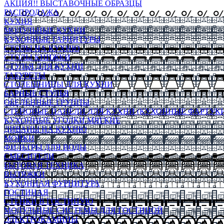
АКЦИЯ!! ВЫСТАВОЧНЫЕ ОБРАЗЦЫ
РАСПРОДАЖА
КУХНЯ
МОДУЛЬНЫЕ КУХНИ
КУХОННЫЕ ГАРНИТУРЫ
СТОЛЫ НА КУХНЮ
СТОЛЫ КНИЖКИ
СТУЛЬЯ ДЛЯ КУХНИ
ТАБУРЕТЫ
СТОЛЕШНИЦЫ ДЛЯ КУХНИ
БАРНЫЕ СТУЛЬЯ
ОБЕДЕННЫЕ ГРУППЫ
СТЕНОВЫЕ ПАНЕЛИ ДЛЯ КУХНИ (КУХОННЫЕ ФАРТУКИ
КУХОННЫЕ УГОЛКИ МЯГКИЕ
ДИВАНЫ НА КУХНЮ
МОЙКИ
ФИЛЬТРЫ ДЛЯ ВОДЫ
СМЕСИТЕЛИ
БЫТОВАЯ ТЕХНИКА
ВЫТЯЖКИ
КУХОННАЯ ФУРНИТУРА
ГОСТИНАЯ
СТЕНКИ В ГОСТИНУЮ
МОДУЛЬНЫЕ СИСТЕМЫ ДЛЯ ГОСТИНОЙ
ЭЛЕКТРОКАМИНЫ