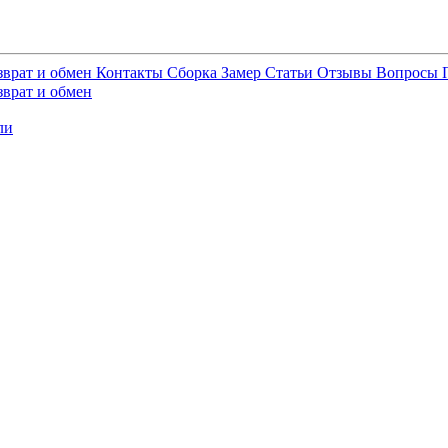
зврат и обмен
Контакты
Сборка
Замер
Статьи
Отзывы
Вопросы
зврат и обмен
ли