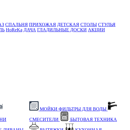
АЗ
СПАЛЬНЯ
ПРИХОЖАЯ
ДЕТСКАЯ
СТОЛЫ
СТУЛЬЯ
ЛЬ
HoReKa
ДАЧА
ГЛАДИЛЬНЫЕ ДОСКИ
АКЦИИ
МОЙКИ
ФИЛЬТРЫ ДЛЯ ВОДЫ
ХНИ
СМЕСИТЕЛИ
БЫТОВАЯ ТЕХНИКА
Е
ДИВАНЫ
ВЫТЯЖКИ
КУХОННАЯ