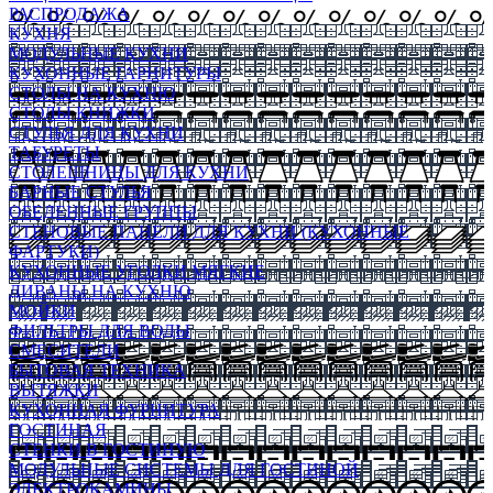
РАСПРОДАЖА
КУХНЯ
МОДУЛЬНЫЕ КУХНИ
КУХОННЫЕ ГАРНИТУРЫ
СТОЛЫ НА КУХНЮ
СТОЛЫ КНИЖКИ
СТУЛЬЯ ДЛЯ КУХНИ
ТАБУРЕТЫ
СТОЛЕШНИЦЫ ДЛЯ КУХНИ
БАРНЫЕ СТУЛЬЯ
ОБЕДЕННЫЕ ГРУППЫ
СТЕНОВЫЕ ПАНЕЛИ ДЛЯ КУХНИ (КУХОННЫЕ
ФАРТУКИ)
КУХОННЫЕ УГОЛКИ МЯГКИЕ
ДИВАНЫ НА КУХНЮ
МОЙКИ
ФИЛЬТРЫ ДЛЯ ВОДЫ
СМЕСИТЕЛИ
БЫТОВАЯ ТЕХНИКА
ВЫТЯЖКИ
КУХОННАЯ ФУРНИТУРА
ГОСТИНАЯ
СТЕНКИ В ГОСТИНУЮ
МОДУЛЬНЫЕ СИСТЕМЫ ДЛЯ ГОСТИНОЙ
ЭЛЕКТРОКАМИНЫ