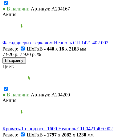
● В наличии
Артикул: А204167
Акция
Фасад двери с зеркалом Неаполь СП.1421.402.002
Размер:
ШxГxВ -
440
x
16
x
2183
мм
7 920 р.
7 920 р.
%
В корзину
Цвет:
● В наличии
Артикул: А204200
Акция
Кровать-1 с под.осн. 1600 Неаполь СП.0421.405.002
Размер:
ШxГxВ -
1797
x
2082
x
1230
мм