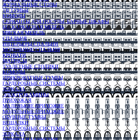
ЖУРНАЛЬНЫЕ СТОЛЫ
ТВ ТУМБЫ
КОМОДЫ
СЕРВАНТЫ ДЛЯ ПОСУДЫ, БАРНЫЕ ШКАФЫ
БЕСКАРКАСНАЯ МЕБЕЛЬ
МЯГКАЯ МЕБЕЛЬ
СПАЛЬНЯ
ИНТЕРЬЕРЫ СПАЛЬНИ
МОДУЛЬНЫЕ СПАЛЬНИ
КРОВАТИ
МАТРАСЫ
ТУАЛЕТНЫЕ СТОЛИКИ
КОМОДЫ
ПРИКРОВАТНЫЕ ТУМБЫ
ГАРДЕРОБНЫЕ СИСТЕМЫ
ЗЕРКАЛА
ЭЛЕКТРОКАМИНЫ
ПРИХОЖАЯ
МАЛЕНЬКИЕ ПРИХОЖИЕ
МОДУЛЬНЫЕ ПРИХОЖИЕ
ОБУВНЫЕ ТУМБЫ
ВЕШАЛКИ
ГАРДЕРОБНЫЕ СИСТЕМЫ
ЗЕРКАЛА
ПУФИКИ И БАНКЕТКИ