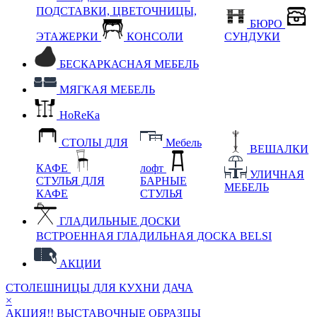
ПОДСТАВКИ, ЦВЕТОЧНИЦЫ,
БЮРО
ЭТАЖЕРКИ
КОНСОЛИ
СУНДУКИ
БЕСКАРКАСНАЯ МЕБЕЛЬ
МЯГКАЯ МЕБЕЛЬ
HoReKa
СТОЛЫ ДЛЯ
Мебель
ВЕШАЛКИ
КАФЕ
лофт
УЛИЧНАЯ
СТУЛЬЯ ДЛЯ
БАРНЫЕ
МЕБЕЛЬ
КАФЕ
СТУЛЬЯ
ГЛАДИЛЬНЫЕ ДОСКИ
ВСТРОЕННАЯ ГЛАДИЛЬНАЯ ДОСКА BELSI
АКЦИИ
СТОЛЕШНИЦЫ ДЛЯ КУХНИ
ДАЧА
×
АКЦИЯ!! ВЫСТАВОЧНЫЕ ОБРАЗЦЫ