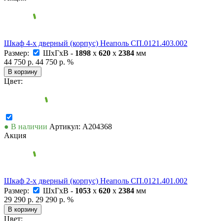
Шкаф 4-х дверный (корпус) Неаполь СП.0121.403.002
Размер:
ШxГxВ -
1898
x
620
x
2384
мм
44 750 р.
44 750 р.
%
В корзину
Цвет:
● В наличии
Артикул: А204368
Акция
Шкаф 2-х дверный (корпус) Неаполь СП.0121.401.002
Размер:
ШxГxВ -
1053
x
620
x
2384
мм
29 290 р.
29 290 р.
%
В корзину
Цвет: