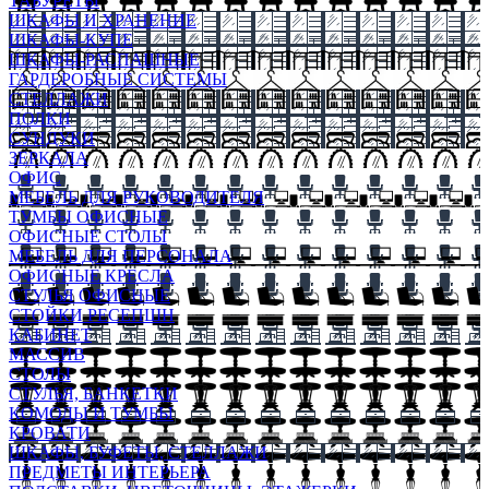
ТАБУРЕТЫ
ШКАФЫ И ХРАНЕНИЕ
ШКАФЫ-КУПЕ
ШКАФЫ-РАСПАШНЫЕ
ГАРДЕРОБНЫЕ СИСТЕМЫ
СТЕЛЛАЖИ
ПОЛКИ
СУНДУКИ
ЗЕРКАЛА
ОФИС
МЕБЕЛЬ ДЛЯ РУКОВОДИТЕЛЯ
ТУМБЫ ОФИСНЫЕ
ОФИСНЫЕ СТОЛЫ
МЕБЕЛЬ ДЛЯ ПЕРСОНАЛА
ОФИСНЫЕ КРЕСЛА
СТУЛЬЯ ОФИСНЫЕ
СТОЙКИ РЕСЕПШН
КАБИНЕТ
МАССИВ
СТОЛЫ
СТУЛЬЯ, БАНКЕТКИ
КОМОДЫ И ТУМБЫ
КРОВАТИ
ШКАФЫ, БУФЕТЫ, СТЕЛЛАЖИ
ПРЕДМЕТЫ ИНТЕРЬЕРА