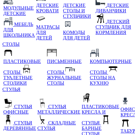
ДЕТСКИЕ
ДЕТСКИЕ
ДЕТСКИЕ
МОДУЛЬНЫЕ
КРОВАТИ
СТОЛЫ И
ДИВАНЧИКИ
ДЕТСКИЕ
СТУЛЬЧИКИ
ДЕТСКИЙ
МЕБЕЛЬ
МАТРАСЫ
СТУЛЬЧИК ДЛЯ
ДЛЯ
ДЛЯ
КОМОДЫ
КОРМЛЕНИЯ
ШКОЛЬНИКА
ДЕТЕЙ
ДЛЯ ДЕТЕЙ
СТОЛЫ
ПЛАСТИКОВЫЕ
ПИСЬМЕННЫЕ
КОМПЬЮТЕРНЫЕ
СТОЛЫ
СТОЛЫ
СТОЛЫ
ТУАЛЕТНЫЕ
ЖУРНАЛЬНЫЕ
СТОЛЫ НА
СТОЛИКИ
СТОЛЫ
КУХНЮ
СТУЛЬЯ
СТУЛЬЯ
СТУЛЬЯ
ПЛАСТИКОВЫЕ
ОФИС
ОФИСНЫЕ
МЕТАЛЛИЧЕСКИЕ
КРЕСЛА И
КРЕС
СТУЛЬЯ
СКЛАДНЫЕ
СТУЛЬЯ
ДЕРЕВЯННЫЕ
СТУЛЬЯ
БАРНЫЕ
ТАБУ
СТУЛЬЯ