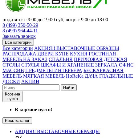
пнд-пятн: с 9:00 до 19:00 суб, вскр: с 9:00 до 18:00
8 (499) 350-50-29
8 (499) 964-44-11
Заказать звонок
Все категории
Все категории
АКЦИЯ!! ВЫСТАВОЧНЫЕ ОБРАЗЦЫ
РАСПРОДАЖА
ДВЕРИ КУПЕ
КУХНЯ
ГОСТИНАЯ
МЕБЕЛЬ НА ЗАКАЗ
СПАЛЬНЯ
ПРИХОЖАЯ
ДЕТСКАЯ
СТОЛЫ
СТУЛЬЯ
ШКАФЫ И ХРАНЕНИЕ
ЗЕРКАЛА
ОФИС
МАССИВ
ПРЕДМЕТЫ ИНТЕРЬЕРА
БЕСКАРКАСНАЯ
МЕБЕЛЬ
МЯГКАЯ МЕБЕЛЬ
HoReKa
ДАЧА
ГЛАДИЛЬНЫЕ
ДОСКИ
АКЦИИ
Найти
Корзина
пуста
В корзине пусто!
Весь каталог
АКЦИЯ!! ВЫСТАВОЧНЫЕ ОБРАЗЦЫ