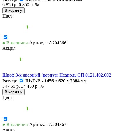
6 850 р.
6 850 р.
%
В корзину
Цвет:
● В наличии
Артикул: А204366
Акция
Шкаф 3-х дверный (корпус) Неаполь СП.0121.402.002
Размер:
ШxГxВ -
1456
x
620
x
2384
мм
34 450 р.
34 450 р.
%
В корзину
Цвет:
● В наличии
Артикул: А204367
Акция