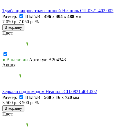
Тумба прикроватная с нишей Неаполь СП.0321.402.002
Размер:
ШxГxВ -
496
x
404
x
488
мм
7 050 р.
7 050 р.
%
В корзину
Цвет:
● В наличии
Артикул: А204343
Акция
Зеркало над комодом Неаполь СП.0821.401.002
Размер:
ШxГxВ -
560
x
16
x
720
мм
3 500 р.
3 500 р.
%
В корзину
Цвет: