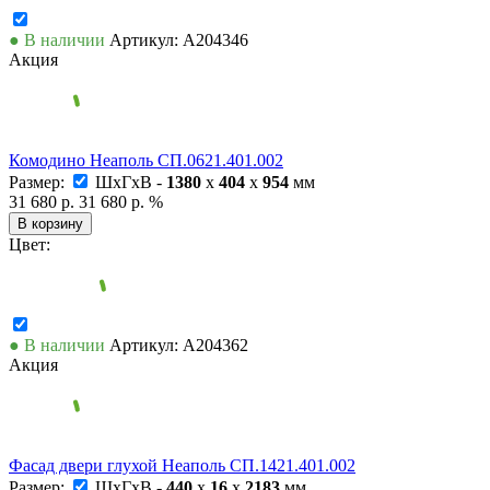
● В наличии
Артикул: А204346
Акция
Комодино Неаполь СП.0621.401.002
Размер:
ШxГxВ -
1380
x
404
x
954
мм
31 680 р.
31 680 р.
%
В корзину
Цвет:
● В наличии
Артикул: А204362
Акция
Фасад двери глухой Неаполь СП.1421.401.002
Размер:
ШxГxВ -
440
x
16
x
2183
мм