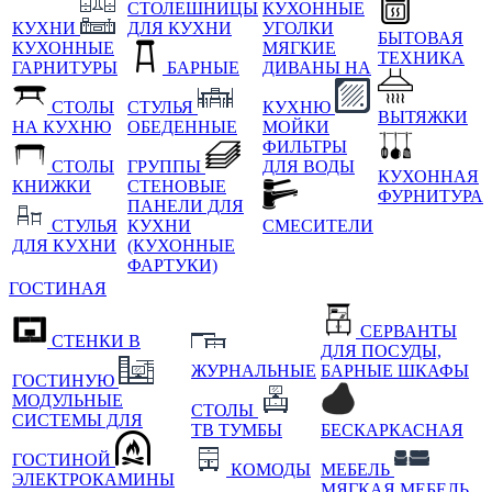
СТОЛЕШНИЦЫ
КУХОННЫЕ
КУХНИ
ДЛЯ КУХНИ
УГОЛКИ
БЫТОВАЯ
КУХОННЫЕ
МЯГКИЕ
ТЕХНИКА
ГАРНИТУРЫ
БАРНЫЕ
ДИВАНЫ НА
СТОЛЫ
СТУЛЬЯ
КУХНЮ
ВЫТЯЖКИ
НА КУХНЮ
ОБЕДЕННЫЕ
МОЙКИ
ФИЛЬТРЫ
СТОЛЫ
ГРУППЫ
ДЛЯ ВОДЫ
КУХОННАЯ
КНИЖКИ
СТЕНОВЫЕ
ФУРНИТУРА
ПАНЕЛИ ДЛЯ
СТУЛЬЯ
КУХНИ
СМЕСИТЕЛИ
ДЛЯ КУХНИ
(КУХОННЫЕ
ФАРТУКИ)
ГОСТИНАЯ
СЕРВАНТЫ
СТЕНКИ В
ДЛЯ ПОСУДЫ,
ЖУРНАЛЬНЫЕ
БАРНЫЕ ШКАФЫ
ГОСТИНУЮ
МОДУЛЬНЫЕ
СТОЛЫ
СИСТЕМЫ ДЛЯ
ТВ ТУМБЫ
БЕСКАРКАСНАЯ
ГОСТИНОЙ
КОМОДЫ
МЕБЕЛЬ
ЭЛЕКТРОКАМИНЫ
МЯГКАЯ МЕБЕЛЬ