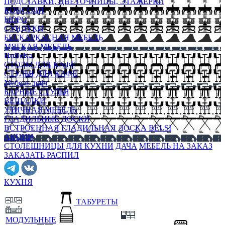
ПОДСТАВКИ, ЦВЕТОЧНИЦЫ, ЭТАЖЕРКИ
КОНСОЛИ
БЮРО
СУНДУКИ
БЕСКАРКАСНАЯ МЕБЕЛЬ
МЯГКАЯ МЕБЕЛЬ
HoReKa
СТОЛЫ ДЛЯ КАФЕ
СТУЛЬЯ ДЛЯ КАФЕ
Мебель лофт
БАРНЫЕ СТУЛЬЯ
ВЕШАЛКИ
УЛИЧНАЯ МЕБЕЛЬ
ГЛАДИЛЬНЫЕ ДОСКИ
ВСТРОЕННАЯ ГЛАДИЛЬНАЯ ДОСКА BELSI
АКЦИИ
СТОЛЕШНИЦЫ ДЛЯ КУХНИ
ДАЧА
МЕБЕЛЬ НА ЗАКАЗ
ЗАКАЗАТЬ РАСПИЛ
КУХНЯ
ТАБУРЕТЫ
МОДУЛЬНЫЕ