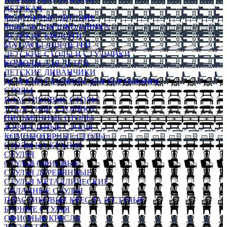
ДЕТСКАЯ
МОДУЛЬНЫЕ ДЕТСКИЕ
МЕБЕЛЬ ДЛЯ ШКОЛЬНИКА
ДЕТСКИЕ КРОВАТИ
МАТРАСЫ ДЛЯ ДЕТЕЙ
ДЕТСКИЕ СТОЛЫ И СТУЛЬЧИКИ
КОМОДЫ ДЛЯ ДЕТЕЙ
ДЕТСКИЕ ДИВАНЧИКИ
ДЕТСКИЙ СТУЛЬЧИК ДЛЯ КОРМЛЕНИЯ
СТОЛЫ
ПЛАСТИКОВЫЕ СТОЛЫ
ТУАЛЕТНЫЕ СТОЛИКИ
ПИСЬМЕННЫЕ СТОЛЫ
ЖУРНАЛЬНЫЕ СТОЛЫ
КОМПЬЮТЕРНЫЕ СТОЛЫ
СТОЛЫ НА КУХНЮ
СТУЛЬЯ
СТУЛЬЯ ОФИСНЫЕ
СТУЛЬЯ ДЕРЕВЯННЫЕ
СТУЛЬЯ МЕТАЛЛИЧЕСКИЕ
СКЛАДНЫЕ СТУЛЬЯ
ПЛАСТИКОВЫЕ КРЕСЛА И СТУЛЬЯ
БАРНЫЕ СТУЛЬЯ
ОФИСНЫЕ КРЕСЛА