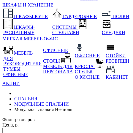
ШКАФЫ И ХРАНЕНИЕ
ШКАФЫ-КУПЕ
ГАРДЕРОБНЫЕ
ПОЛКИ
ШКАФЫ-
СИСТЕМЫ
РАСПАШНЫЕ
СТЕЛЛАЖИ
СУНДУКИ
МЯГКАЯ МЕБЕЛЬ
ОФИС
ОФИСНЫЕ
МЕБЕЛЬ
ОФИСНЫЕ
СТОЙКИ
ДЛЯ
СТОЛЫ
РЕСЕПШН
РУКОВОДИТЕЛЯ
МЕБЕЛЬ ДЛЯ
КРЕСЛА
ТУМБЫ
ПЕРСОНАЛА
СТУЛЬЯ
ОФИСНЫЕ
ОФИСНЫЕ
КАБИНЕТ
АКЦИИ
СПАЛЬНЯ
МОДУЛЬНЫЕ СПАЛЬНИ
Модульная спальня Неаполь
Фильтр товаров
Цена, р.