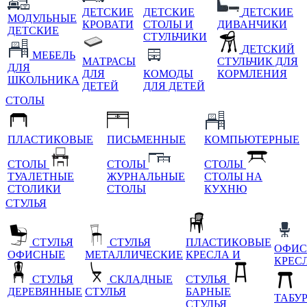
ДЕТСКИЕ
ДЕТСКИЕ
ДЕТСКИЕ
МОДУЛЬНЫЕ
КРОВАТИ
СТОЛЫ И
ДИВАНЧИКИ
ДЕТСКИЕ
СТУЛЬЧИКИ
ДЕТСКИЙ
МЕБЕЛЬ
МАТРАСЫ
СТУЛЬЧИК ДЛЯ
ДЛЯ
ДЛЯ
КОМОДЫ
КОРМЛЕНИЯ
ШКОЛЬНИКА
ДЕТЕЙ
ДЛЯ ДЕТЕЙ
СТОЛЫ
ПЛАСТИКОВЫЕ
ПИСЬМЕННЫЕ
КОМПЬЮТЕРНЫЕ
СТОЛЫ
СТОЛЫ
СТОЛЫ
ТУАЛЕТНЫЕ
ЖУРНАЛЬНЫЕ
СТОЛЫ НА
СТОЛИКИ
СТОЛЫ
КУХНЮ
СТУЛЬЯ
СТУЛЬЯ
СТУЛЬЯ
ПЛАСТИКОВЫЕ
ОФИС
ОФИСНЫЕ
МЕТАЛЛИЧЕСКИЕ
КРЕСЛА И
КРЕС
СТУЛЬЯ
СКЛАДНЫЕ
СТУЛЬЯ
ДЕРЕВЯННЫЕ
СТУЛЬЯ
БАРНЫЕ
ТАБУ
СТУЛЬЯ