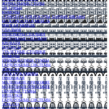
ЖУРНАЛЬНЫЕ СТОЛЫ
ТВ ТУМБЫ
КОМОДЫ
СЕРВАНТЫ ДЛЯ ПОСУДЫ, БАРНЫЕ ШКАФЫ
БЕСКАРКАСНАЯ МЕБЕЛЬ
МЯГКАЯ МЕБЕЛЬ
СПАЛЬНЯ
ИНТЕРЬЕРЫ СПАЛЬНИ
МОДУЛЬНЫЕ СПАЛЬНИ
КРОВАТИ
МАТРАСЫ
ТУАЛЕТНЫЕ СТОЛИКИ
КОМОДЫ
ПРИКРОВАТНЫЕ ТУМБЫ
ГАРДЕРОБНЫЕ СИСТЕМЫ
ЗЕРКАЛА
ЭЛЕКТРОКАМИНЫ
ПРИХОЖАЯ
МАЛЕНЬКИЕ ПРИХОЖИЕ
МОДУЛЬНЫЕ ПРИХОЖИЕ
ОБУВНЫЕ ТУМБЫ
ВЕШАЛКИ
ГАРДЕРОБНЫЕ СИСТЕМЫ
ЗЕРКАЛА
ПУФИКИ И БАНКЕТКИ