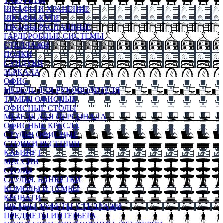
ТАБУРЕТЫ
ШКАФЫ И ХРАНЕНИЕ
ШКАФЫ-КУПЕ
ШКАФЫ-РАСПАШНЫЕ
ГАРДЕРОБНЫЕ СИСТЕМЫ
СТЕЛЛАЖИ
ПОЛКИ
СУНДУКИ
ЗЕРКАЛА
ОФИС
МЕБЕЛЬ ДЛЯ РУКОВОДИТЕЛЯ
ТУМБЫ ОФИСНЫЕ
ОФИСНЫЕ СТОЛЫ
МЕБЕЛЬ ДЛЯ ПЕРСОНАЛА
ОФИСНЫЕ КРЕСЛА
СТУЛЬЯ ОФИСНЫЕ
СТОЙКИ РЕСЕПШН
КАБИНЕТ
МАССИВ
СТОЛЫ
СТУЛЬЯ, БАНКЕТКИ
КОМОДЫ И ТУМБЫ
КРОВАТИ
ШКАФЫ, БУФЕТЫ, СТЕЛЛАЖИ
ПРЕДМЕТЫ ИНТЕРЬЕРА