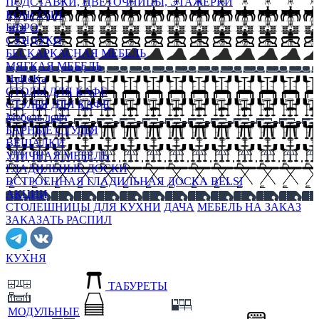
ПОДСТАВКИ, ЦВЕТОЧНИЦЫ, ЭТАЖЕРКИ
КОНСОЛИ
БЮРО
СУНДУКИ
БЕСКАРКАСНАЯ МЕБЕЛЬ
МЯГКАЯ МЕБЕЛЬ
HoReKa
СТОЛЫ ДЛЯ КАФЕ
СТУЛЬЯ ДЛЯ КАФЕ
Мебель лофт
БАРНЫЕ СТУЛЬЯ
ВЕШАЛКИ
УЛИЧНАЯ МЕБЕЛЬ
ГЛАДИЛЬНЫЕ ДОСКИ
ВСТРОЕННАЯ ГЛАДИЛЬНАЯ ДОСКА BELSI
АКЦИИ
СТОЛЕШНИЦЫ ДЛЯ КУХНИ
ДАЧА
МЕБЕЛЬ НА ЗАКАЗ
ЗАКАЗАТЬ РАСПИЛ
КУХНЯ
ТАБУРЕТЫ
МОДУЛЬНЫЕ