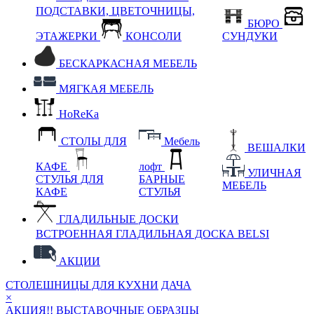
ПОДСТАВКИ, ЦВЕТОЧНИЦЫ,
БЮРО
ЭТАЖЕРКИ
КОНСОЛИ
СУНДУКИ
БЕСКАРКАСНАЯ МЕБЕЛЬ
МЯГКАЯ МЕБЕЛЬ
HoReKa
СТОЛЫ ДЛЯ
Мебель
ВЕШАЛКИ
КАФЕ
лофт
УЛИЧНАЯ
СТУЛЬЯ ДЛЯ
БАРНЫЕ
МЕБЕЛЬ
КАФЕ
СТУЛЬЯ
ГЛАДИЛЬНЫЕ ДОСКИ
ВСТРОЕННАЯ ГЛАДИЛЬНАЯ ДОСКА BELSI
АКЦИИ
СТОЛЕШНИЦЫ ДЛЯ КУХНИ
ДАЧА
×
АКЦИЯ!! ВЫСТАВОЧНЫЕ ОБРАЗЦЫ