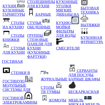
СТОЛЕШНИЦЫ
КУХОННЫЕ
КУХНИ
ДЛЯ КУХНИ
УГОЛКИ
БЫТОВАЯ
КУХОННЫЕ
МЯГКИЕ
ТЕХНИКА
ГАРНИТУРЫ
БАРНЫЕ
ДИВАНЫ НА
СТОЛЫ
СТУЛЬЯ
КУХНЮ
ВЫТЯЖКИ
НА КУХНЮ
ОБЕДЕННЫЕ
МОЙКИ
ФИЛЬТРЫ
СТОЛЫ
ГРУППЫ
ДЛЯ ВОДЫ
КУХОННАЯ
КНИЖКИ
СТЕНОВЫЕ
ФУРНИТУРА
ПАНЕЛИ ДЛЯ
СТУЛЬЯ
КУХНИ
СМЕСИТЕЛИ
ДЛЯ КУХНИ
(КУХОННЫЕ
ФАРТУКИ)
ГОСТИНАЯ
СЕРВАНТЫ
СТЕНКИ В
ДЛЯ ПОСУДЫ,
ЖУРНАЛЬНЫЕ
БАРНЫЕ ШКАФЫ
ГОСТИНУЮ
МОДУЛЬНЫЕ
СТОЛЫ
СИСТЕМЫ ДЛЯ
ТВ ТУМБЫ
БЕСКАРКАСНАЯ
ГОСТИНОЙ
КОМОДЫ
МЕБЕЛЬ
ЭЛЕКТРОКАМИНЫ
МЯГКАЯ МЕБЕЛЬ