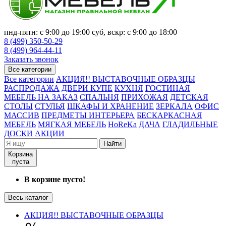
пнд-пятн: с 9:00 до 19:00 суб, вскр: с 9:00 до 18:00
8 (499) 350-50-29
8 (499) 964-44-11
Заказать звонок
Все категории
Все категории
АКЦИЯ!! ВЫСТАВОЧНЫЕ ОБРАЗЦЫ
РАСПРОДАЖА
ДВЕРИ КУПЕ
КУХНЯ
ГОСТИНАЯ
МЕБЕЛЬ НА ЗАКАЗ
СПАЛЬНЯ
ПРИХОЖАЯ
ДЕТСКАЯ
СТОЛЫ
СТУЛЬЯ
ШКАФЫ И ХРАНЕНИЕ
ЗЕРКАЛА
ОФИС
МАССИВ
ПРЕДМЕТЫ ИНТЕРЬЕРА
БЕСКАРКАСНАЯ
МЕБЕЛЬ
МЯГКАЯ МЕБЕЛЬ
HoReKa
ДАЧА
ГЛАДИЛЬНЫЕ
ДОСКИ
АКЦИИ
Найти
Корзина
пуста
В корзине пусто!
Весь каталог
АКЦИЯ!! ВЫСТАВОЧНЫЕ ОБРАЗЦЫ