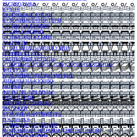
РАСПРОДАЖА
КУХНЯ
МОДУЛЬНЫЕ КУХНИ
КУХОННЫЕ ГАРНИТУРЫ
СТОЛЫ НА КУХНЮ
СТОЛЫ КНИЖКИ
СТУЛЬЯ ДЛЯ КУХНИ
ТАБУРЕТЫ
СТОЛЕШНИЦЫ ДЛЯ КУХНИ
БАРНЫЕ СТУЛЬЯ
ОБЕДЕННЫЕ ГРУППЫ
СТЕНОВЫЕ ПАНЕЛИ ДЛЯ КУХНИ (КУХОННЫЕ
ФАРТУКИ)
КУХОННЫЕ УГОЛКИ МЯГКИЕ
ДИВАНЫ НА КУХНЮ
МОЙКИ
ФИЛЬТРЫ ДЛЯ ВОДЫ
СМЕСИТЕЛИ
БЫТОВАЯ ТЕХНИКА
ВЫТЯЖКИ
КУХОННАЯ ФУРНИТУРА
ГОСТИНАЯ
СТЕНКИ В ГОСТИНУЮ
МОДУЛЬНЫЕ СИСТЕМЫ ДЛЯ ГОСТИНОЙ
ЭЛЕКТРОКАМИНЫ