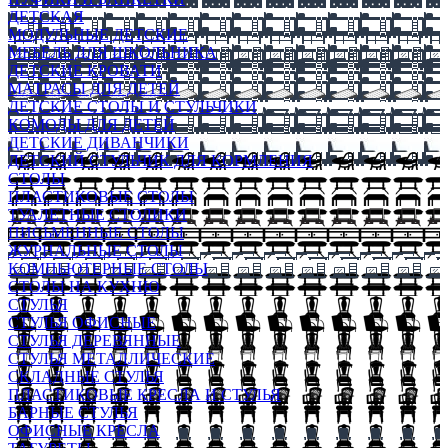
ДЕТСКАЯ
МОДУЛЬНЫЕ ДЕТСКИЕ
МЕБЕЛЬ ДЛЯ ШКОЛЬНИКА
ДЕТСКИЕ КРОВАТИ
МАТРАСЫ ДЛЯ ДЕТЕЙ
ДЕТСКИЕ СТОЛЫ И СТУЛЬЧИКИ
КОМОДЫ ДЛЯ ДЕТЕЙ
ДЕТСКИЕ ДИВАНЧИКИ
ДЕТСКИЙ СТУЛЬЧИК ДЛЯ КОРМЛЕНИЯ
СТОЛЫ
ПЛАСТИКОВЫЕ СТОЛЫ
ТУАЛЕТНЫЕ СТОЛИКИ
ПИСЬМЕННЫЕ СТОЛЫ
ЖУРНАЛЬНЫЕ СТОЛЫ
КОМПЬЮТЕРНЫЕ СТОЛЫ
СТОЛЫ НА КУХНЮ
СТУЛЬЯ
СТУЛЬЯ ОФИСНЫЕ
СТУЛЬЯ ДЕРЕВЯННЫЕ
СТУЛЬЯ МЕТАЛЛИЧЕСКИЕ
СКЛАДНЫЕ СТУЛЬЯ
ПЛАСТИКОВЫЕ КРЕСЛА И СТУЛЬЯ
БАРНЫЕ СТУЛЬЯ
ОФИСНЫЕ КРЕСЛА