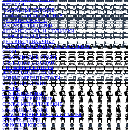
ДЕТСКАЯ
МОДУЛЬНЫЕ ДЕТСКИЕ
МЕБЕЛЬ ДЛЯ ШКОЛЬНИКА
ДЕТСКИЕ КРОВАТИ
МАТРАСЫ ДЛЯ ДЕТЕЙ
ДЕТСКИЕ СТОЛЫ И СТУЛЬЧИКИ
КОМОДЫ ДЛЯ ДЕТЕЙ
ДЕТСКИЕ ДИВАНЧИКИ
ДЕТСКИЙ СТУЛЬЧИК ДЛЯ КОРМЛЕНИЯ
СТОЛЫ
ПЛАСТИКОВЫЕ СТОЛЫ
ТУАЛЕТНЫЕ СТОЛИКИ
ПИСЬМЕННЫЕ СТОЛЫ
ЖУРНАЛЬНЫЕ СТОЛЫ
КОМПЬЮТЕРНЫЕ СТОЛЫ
СТОЛЫ НА КУХНЮ
СТУЛЬЯ
СТУЛЬЯ ОФИСНЫЕ
СТУЛЬЯ ДЕРЕВЯННЫЕ
СТУЛЬЯ МЕТАЛЛИЧЕСКИЕ
СКЛАДНЫЕ СТУЛЬЯ
ПЛАСТИКОВЫЕ КРЕСЛА И СТУЛЬЯ
БАРНЫЕ СТУЛЬЯ
ОФИСНЫЕ КРЕСЛА