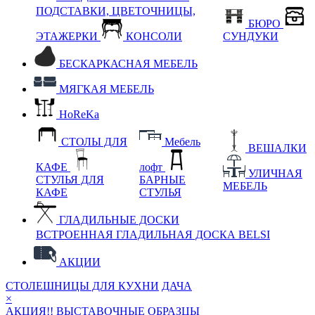
ПОДСТАВКИ, ЦВЕТОЧНИЦЫ,
БЮРО
ЭТАЖЕРКИ
КОНСОЛИ
СУНДУКИ
БЕСКАРКАСНАЯ МЕБЕЛЬ
МЯГКАЯ МЕБЕЛЬ
HoReKa
СТОЛЫ ДЛЯ
Мебель
ВЕШАЛКИ
КАФЕ
лофт
УЛИЧНАЯ
СТУЛЬЯ ДЛЯ
БАРНЫЕ
МЕБЕЛЬ
КАФЕ
СТУЛЬЯ
ГЛАДИЛЬНЫЕ ДОСКИ
ВСТРОЕННАЯ ГЛАДИЛЬНАЯ ДОСКА BELSI
АКЦИИ
СТОЛЕШНИЦЫ ДЛЯ КУХНИ
ДАЧА
×
АКЦИЯ!! ВЫСТАВОЧНЫЕ ОБРАЗЦЫ