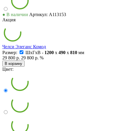
● В наличии
Артикул: А113153
Акция
Челси Элеганс Комод
Размер:
ШxГxВ -
1200
x
490
x
810
мм
29 800 р.
29 800 р.
%
В корзину
Цвет: