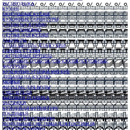
РАСПРОДАЖА
КУХНЯ
МОДУЛЬНЫЕ КУХНИ
КУХОННЫЕ ГАРНИТУРЫ
СТОЛЫ НА КУХНЮ
СТОЛЫ КНИЖКИ
СТУЛЬЯ ДЛЯ КУХНИ
ТАБУРЕТЫ
СТОЛЕШНИЦЫ ДЛЯ КУХНИ
БАРНЫЕ СТУЛЬЯ
ОБЕДЕННЫЕ ГРУППЫ
СТЕНОВЫЕ ПАНЕЛИ ДЛЯ КУХНИ (КУХОННЫЕ
ФАРТУКИ)
КУХОННЫЕ УГОЛКИ МЯГКИЕ
ДИВАНЫ НА КУХНЮ
МОЙКИ
ФИЛЬТРЫ ДЛЯ ВОДЫ
СМЕСИТЕЛИ
БЫТОВАЯ ТЕХНИКА
ВЫТЯЖКИ
КУХОННАЯ ФУРНИТУРА
ГОСТИНАЯ
СТЕНКИ В ГОСТИНУЮ
МОДУЛЬНЫЕ СИСТЕМЫ ДЛЯ ГОСТИНОЙ
ЭЛЕКТРОКАМИНЫ