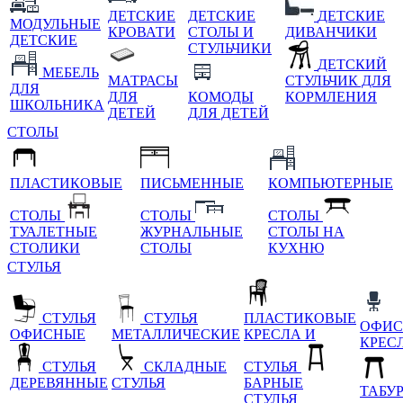
ДЕТСКИЕ
ДЕТСКИЕ
ДЕТСКИЕ
МОДУЛЬНЫЕ
КРОВАТИ
СТОЛЫ И
ДИВАНЧИКИ
ДЕТСКИЕ
СТУЛЬЧИКИ
ДЕТСКИЙ
МЕБЕЛЬ
МАТРАСЫ
СТУЛЬЧИК ДЛЯ
ДЛЯ
ДЛЯ
КОМОДЫ
КОРМЛЕНИЯ
ШКОЛЬНИКА
ДЕТЕЙ
ДЛЯ ДЕТЕЙ
СТОЛЫ
ПЛАСТИКОВЫЕ
ПИСЬМЕННЫЕ
КОМПЬЮТЕРНЫЕ
СТОЛЫ
СТОЛЫ
СТОЛЫ
ТУАЛЕТНЫЕ
ЖУРНАЛЬНЫЕ
СТОЛЫ НА
СТОЛИКИ
СТОЛЫ
КУХНЮ
СТУЛЬЯ
СТУЛЬЯ
СТУЛЬЯ
ПЛАСТИКОВЫЕ
ОФИС
ОФИСНЫЕ
МЕТАЛЛИЧЕСКИЕ
КРЕСЛА И
КРЕС
СТУЛЬЯ
СКЛАДНЫЕ
СТУЛЬЯ
ДЕРЕВЯННЫЕ
СТУЛЬЯ
БАРНЫЕ
ТАБУ
СТУЛЬЯ