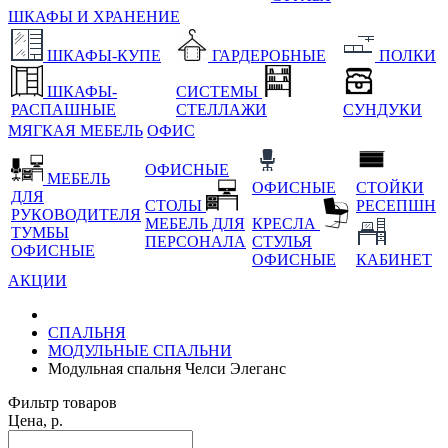
ШКАФЫ И ХРАНЕНИЕ
ШКАФЫ-КУПЕ
ГАРДЕРОБНЫЕ
ПОЛКИ
ШКАФЫ-
СИСТЕМЫ
РАСПАШНЫЕ
СТЕЛЛАЖИ
СУНДУКИ
МЯГКАЯ МЕБЕЛЬ
ОФИС
ОФИСНЫЕ
МЕБЕЛЬ
ОФИСНЫЕ
СТОЙКИ
ДЛЯ
СТОЛЫ
РЕСЕПШН
РУКОВОДИТЕЛЯ
МЕБЕЛЬ ДЛЯ
КРЕСЛА
ТУМБЫ
ПЕРСОНАЛА
СТУЛЬЯ
ОФИСНЫЕ
ОФИСНЫЕ
КАБИНЕТ
АКЦИИ
СПАЛЬНЯ
МОДУЛЬНЫЕ СПАЛЬНИ
Модульная спальня Челси Элеганс
Фильтр товаров
Цена, р.