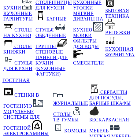
СТОЛЕШНИЦЫ
КУХОННЫЕ
КУХНИ
ДЛЯ КУХНИ
УГОЛКИ
БЫТОВАЯ
КУХОННЫЕ
МЯГКИЕ
ТЕХНИКА
ГАРНИТУРЫ
БАРНЫЕ
ДИВАНЫ НА
СТОЛЫ
СТУЛЬЯ
КУХНЮ
ВЫТЯЖКИ
НА КУХНЮ
ОБЕДЕННЫЕ
МОЙКИ
ФИЛЬТРЫ
СТОЛЫ
ГРУППЫ
ДЛЯ ВОДЫ
КУХОННАЯ
КНИЖКИ
СТЕНОВЫЕ
ФУРНИТУРА
ПАНЕЛИ ДЛЯ
СТУЛЬЯ
КУХНИ
СМЕСИТЕЛИ
ДЛЯ КУХНИ
(КУХОННЫЕ
ФАРТУКИ)
ГОСТИНАЯ
СЕРВАНТЫ
СТЕНКИ В
ДЛЯ ПОСУДЫ,
ЖУРНАЛЬНЫЕ
БАРНЫЕ ШКАФЫ
ГОСТИНУЮ
МОДУЛЬНЫЕ
СТОЛЫ
СИСТЕМЫ ДЛЯ
ТВ ТУМБЫ
БЕСКАРКАСНАЯ
ГОСТИНОЙ
КОМОДЫ
МЕБЕЛЬ
ЭЛЕКТРОКАМИНЫ
МЯГКАЯ МЕБЕЛЬ