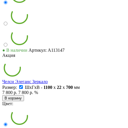
● В наличии
Артикул: А113147
Акция
Челси Элеганс Зеркало
Размер:
ШxГxВ -
1100
x
22
x
700
мм
7 800 р.
7 800 р.
%
В корзину
Цвет: