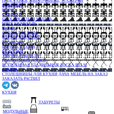
ПОДСТАВКИ, ЦВЕТОЧНИЦЫ, ЭТАЖЕРКИ
КОНСОЛИ
БЮРО
СУНДУКИ
БЕСКАРКАСНАЯ МЕБЕЛЬ
МЯГКАЯ МЕБЕЛЬ
HoReKa
СТОЛЫ ДЛЯ КАФЕ
СТУЛЬЯ ДЛЯ КАФЕ
Мебель лофт
БАРНЫЕ СТУЛЬЯ
ВЕШАЛКИ
УЛИЧНАЯ МЕБЕЛЬ
ГЛАДИЛЬНЫЕ ДОСКИ
ВСТРОЕННАЯ ГЛАДИЛЬНАЯ ДОСКА BELSI
АКЦИИ
СТОЛЕШНИЦЫ ДЛЯ КУХНИ
ДАЧА
МЕБЕЛЬ НА ЗАКАЗ
ЗАКАЗАТЬ РАСПИЛ
КУХНЯ
ТАБУРЕТЫ
МОДУЛЬНЫЕ