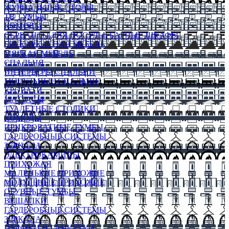
ЖУРНАЛЬНЫЕ СТОЛЫ
ТВ ТУМБЫ
КОМОДЫ
СЕРВАНТЫ ДЛЯ ПОСУДЫ, БАРНЫЕ ШКАФЫ
БЕСКАРКАСНАЯ МЕБЕЛЬ
МЯГКАЯ МЕБЕЛЬ
СПАЛЬНЯ
ИНТЕРЬЕРЫ СПАЛЬНИ
МОДУЛЬНЫЕ СПАЛЬНИ
КРОВАТИ
МАТРАСЫ
ТУАЛЕТНЫЕ СТОЛИКИ
КОМОДЫ
ПРИКРОВАТНЫЕ ТУМБЫ
ГАРДЕРОБНЫЕ СИСТЕМЫ
ЗЕРКАЛА
ЭЛЕКТРОКАМИНЫ
ПРИХОЖАЯ
МАЛЕНЬКИЕ ПРИХОЖИЕ
МОДУЛЬНЫЕ ПРИХОЖИЕ
ОБУВНЫЕ ТУМБЫ
ВЕШАЛКИ
ГАРДЕРОБНЫЕ СИСТЕМЫ
ЗЕРКАЛА
ПУФИКИ И БАНКЕТКИ