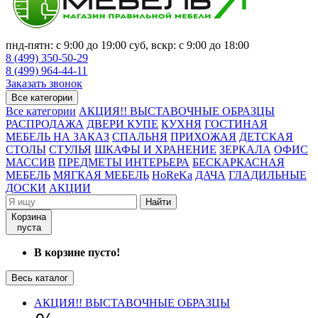
пнд-пятн: с 9:00 до 19:00 суб, вскр: с 9:00 до 18:00
8 (499) 350-50-29
8 (499) 964-44-11
Заказать звонок
Все категории
Все категории
АКЦИЯ!! ВЫСТАВОЧНЫЕ ОБРАЗЦЫ
РАСПРОДАЖА
ДВЕРИ КУПЕ
КУХНЯ
ГОСТИНАЯ
МЕБЕЛЬ НА ЗАКАЗ
СПАЛЬНЯ
ПРИХОЖАЯ
ДЕТСКАЯ
СТОЛЫ
СТУЛЬЯ
ШКАФЫ И ХРАНЕНИЕ
ЗЕРКАЛА
ОФИС
МАССИВ
ПРЕДМЕТЫ ИНТЕРЬЕРА
БЕСКАРКАСНАЯ
МЕБЕЛЬ
МЯГКАЯ МЕБЕЛЬ
HoReKa
ДАЧА
ГЛАДИЛЬНЫЕ
ДОСКИ
АКЦИИ
Найти
Корзина
пуста
В корзине пусто!
Весь каталог
АКЦИЯ!! ВЫСТАВОЧНЫЕ ОБРАЗЦЫ