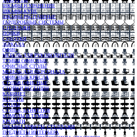
ТАБУРЕТЫ
ШКАФЫ И ХРАНЕНИЕ
ШКАФЫ-КУПЕ
ШКАФЫ-РАСПАШНЫЕ
ГАРДЕРОБНЫЕ СИСТЕМЫ
СТЕЛЛАЖИ
ПОЛКИ
СУНДУКИ
ЗЕРКАЛА
ОФИС
МЕБЕЛЬ ДЛЯ РУКОВОДИТЕЛЯ
ТУМБЫ ОФИСНЫЕ
ОФИСНЫЕ СТОЛЫ
МЕБЕЛЬ ДЛЯ ПЕРСОНАЛА
ОФИСНЫЕ КРЕСЛА
СТУЛЬЯ ОФИСНЫЕ
СТОЙКИ РЕСЕПШН
КАБИНЕТ
МАССИВ
СТОЛЫ
СТУЛЬЯ, БАНКЕТКИ
КОМОДЫ И ТУМБЫ
КРОВАТИ
ШКАФЫ, БУФЕТЫ, СТЕЛЛАЖИ
ПРЕДМЕТЫ ИНТЕРЬЕРА