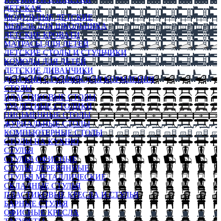
ДЕТСКАЯ
МОДУЛЬНЫЕ ДЕТСКИЕ
МЕБЕЛЬ ДЛЯ ШКОЛЬНИКА
ДЕТСКИЕ КРОВАТИ
МАТРАСЫ ДЛЯ ДЕТЕЙ
ДЕТСКИЕ СТОЛЫ И СТУЛЬЧИКИ
КОМОДЫ ДЛЯ ДЕТЕЙ
ДЕТСКИЕ ДИВАНЧИКИ
ДЕТСКИЙ СТУЛЬЧИК ДЛЯ КОРМЛЕНИЯ
СТОЛЫ
ПЛАСТИКОВЫЕ СТОЛЫ
ТУАЛЕТНЫЕ СТОЛИКИ
ПИСЬМЕННЫЕ СТОЛЫ
ЖУРНАЛЬНЫЕ СТОЛЫ
КОМПЬЮТЕРНЫЕ СТОЛЫ
СТОЛЫ НА КУХНЮ
СТУЛЬЯ
СТУЛЬЯ ОФИСНЫЕ
СТУЛЬЯ ДЕРЕВЯННЫЕ
СТУЛЬЯ МЕТАЛЛИЧЕСКИЕ
СКЛАДНЫЕ СТУЛЬЯ
ПЛАСТИКОВЫЕ КРЕСЛА И СТУЛЬЯ
БАРНЫЕ СТУЛЬЯ
ОФИСНЫЕ КРЕСЛА