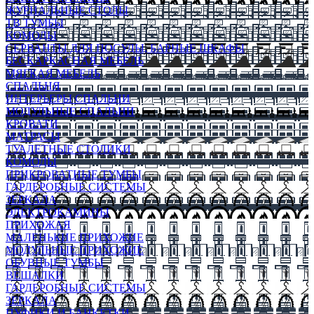
ЖУРНАЛЬНЫЕ СТОЛЫ
ТВ ТУМБЫ
КОМОДЫ
СЕРВАНТЫ ДЛЯ ПОСУДЫ, БАРНЫЕ ШКАФЫ
БЕСКАРКАСНАЯ МЕБЕЛЬ
МЯГКАЯ МЕБЕЛЬ
СПАЛЬНЯ
ИНТЕРЬЕРЫ СПАЛЬНИ
МОДУЛЬНЫЕ СПАЛЬНИ
КРОВАТИ
МАТРАСЫ
ТУАЛЕТНЫЕ СТОЛИКИ
КОМОДЫ
ПРИКРОВАТНЫЕ ТУМБЫ
ГАРДЕРОБНЫЕ СИСТЕМЫ
ЗЕРКАЛА
ЭЛЕКТРОКАМИНЫ
ПРИХОЖАЯ
МАЛЕНЬКИЕ ПРИХОЖИЕ
МОДУЛЬНЫЕ ПРИХОЖИЕ
ОБУВНЫЕ ТУМБЫ
ВЕШАЛКИ
ГАРДЕРОБНЫЕ СИСТЕМЫ
ЗЕРКАЛА
ПУФИКИ И БАНКЕТКИ