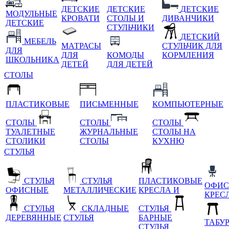
ДЕТСКИЕ
ДЕТСКИЕ
ДЕТСКИЕ
МОДУЛЬНЫЕ
КРОВАТИ
СТОЛЫ И
ДИВАНЧИКИ
ДЕТСКИЕ
СТУЛЬЧИКИ
ДЕТСКИЙ
МЕБЕЛЬ
МАТРАСЫ
СТУЛЬЧИК ДЛЯ
ДЛЯ
ДЛЯ
КОМОДЫ
КОРМЛЕНИЯ
ШКОЛЬНИКА
ДЕТЕЙ
ДЛЯ ДЕТЕЙ
СТОЛЫ
ПЛАСТИКОВЫЕ
ПИСЬМЕННЫЕ
КОМПЬЮТЕРНЫЕ
СТОЛЫ
СТОЛЫ
СТОЛЫ
ТУАЛЕТНЫЕ
ЖУРНАЛЬНЫЕ
СТОЛЫ НА
СТОЛИКИ
СТОЛЫ
КУХНЮ
СТУЛЬЯ
СТУЛЬЯ
СТУЛЬЯ
ПЛАСТИКОВЫЕ
ОФИС
ОФИСНЫЕ
МЕТАЛЛИЧЕСКИЕ
КРЕСЛА И
КРЕС
СТУЛЬЯ
СКЛАДНЫЕ
СТУЛЬЯ
ДЕРЕВЯННЫЕ
СТУЛЬЯ
БАРНЫЕ
ТАБУ
СТУЛЬЯ