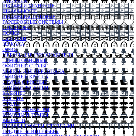
ТАБУРЕТЫ
ШКАФЫ И ХРАНЕНИЕ
ШКАФЫ-КУПЕ
ШКАФЫ-РАСПАШНЫЕ
ГАРДЕРОБНЫЕ СИСТЕМЫ
СТЕЛЛАЖИ
ПОЛКИ
СУНДУКИ
ЗЕРКАЛА
ОФИС
МЕБЕЛЬ ДЛЯ РУКОВОДИТЕЛЯ
ТУМБЫ ОФИСНЫЕ
ОФИСНЫЕ СТОЛЫ
МЕБЕЛЬ ДЛЯ ПЕРСОНАЛА
ОФИСНЫЕ КРЕСЛА
СТУЛЬЯ ОФИСНЫЕ
СТОЙКИ РЕСЕПШН
КАБИНЕТ
МАССИВ
СТОЛЫ
СТУЛЬЯ, БАНКЕТКИ
КОМОДЫ И ТУМБЫ
КРОВАТИ
ШКАФЫ, БУФЕТЫ, СТЕЛЛАЖИ
ПРЕДМЕТЫ ИНТЕРЬЕРА