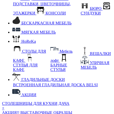
ПОДСТАВКИ, ЦВЕТОЧНИЦЫ,
БЮРО
ЭТАЖЕРКИ
КОНСОЛИ
СУНДУКИ
БЕСКАРКАСНАЯ МЕБЕЛЬ
МЯГКАЯ МЕБЕЛЬ
HoReKa
СТОЛЫ ДЛЯ
Мебель
ВЕШАЛКИ
КАФЕ
лофт
УЛИЧНАЯ
СТУЛЬЯ ДЛЯ
БАРНЫЕ
МЕБЕЛЬ
КАФЕ
СТУЛЬЯ
ГЛАДИЛЬНЫЕ ДОСКИ
ВСТРОЕННАЯ ГЛАДИЛЬНАЯ ДОСКА BELSI
АКЦИИ
СТОЛЕШНИЦЫ ДЛЯ КУХНИ
ДАЧА
×
АКЦИЯ!! ВЫСТАВОЧНЫЕ ОБРАЗЦЫ