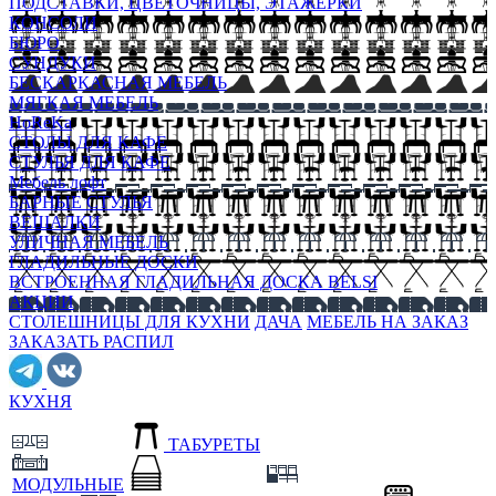
ПОДСТАВКИ, ЦВЕТОЧНИЦЫ, ЭТАЖЕРКИ
КОНСОЛИ
БЮРО
СУНДУКИ
БЕСКАРКАСНАЯ МЕБЕЛЬ
МЯГКАЯ МЕБЕЛЬ
HoReKa
СТОЛЫ ДЛЯ КАФЕ
СТУЛЬЯ ДЛЯ КАФЕ
Мебель лофт
БАРНЫЕ СТУЛЬЯ
ВЕШАЛКИ
УЛИЧНАЯ МЕБЕЛЬ
ГЛАДИЛЬНЫЕ ДОСКИ
ВСТРОЕННАЯ ГЛАДИЛЬНАЯ ДОСКА BELSI
АКЦИИ
СТОЛЕШНИЦЫ ДЛЯ КУХНИ
ДАЧА
МЕБЕЛЬ НА ЗАКАЗ
ЗАКАЗАТЬ РАСПИЛ
КУХНЯ
ТАБУРЕТЫ
МОДУЛЬНЫЕ