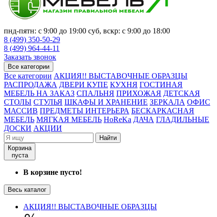
пнд-пятн: с 9:00 до 19:00 суб, вскр: с 9:00 до 18:00
8 (499) 350-50-29
8 (499) 964-44-11
Заказать звонок
Все категории
Все категории
АКЦИЯ!! ВЫСТАВОЧНЫЕ ОБРАЗЦЫ
РАСПРОДАЖА
ДВЕРИ КУПЕ
КУХНЯ
ГОСТИНАЯ
МЕБЕЛЬ НА ЗАКАЗ
СПАЛЬНЯ
ПРИХОЖАЯ
ДЕТСКАЯ
СТОЛЫ
СТУЛЬЯ
ШКАФЫ И ХРАНЕНИЕ
ЗЕРКАЛА
ОФИС
МАССИВ
ПРЕДМЕТЫ ИНТЕРЬЕРА
БЕСКАРКАСНАЯ
МЕБЕЛЬ
МЯГКАЯ МЕБЕЛЬ
HoReKa
ДАЧА
ГЛАДИЛЬНЫЕ
ДОСКИ
АКЦИИ
Найти
Корзина
пуста
В корзине пусто!
Весь каталог
АКЦИЯ!! ВЫСТАВОЧНЫЕ ОБРАЗЦЫ