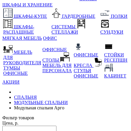
ШКАФЫ И ХРАНЕНИЕ
ШКАФЫ-КУПЕ
ГАРДЕРОБНЫЕ
ПОЛКИ
ШКАФЫ-
СИСТЕМЫ
РАСПАШНЫЕ
СТЕЛЛАЖИ
СУНДУКИ
МЯГКАЯ МЕБЕЛЬ
ОФИС
ОФИСНЫЕ
МЕБЕЛЬ
ОФИСНЫЕ
СТОЙКИ
ДЛЯ
СТОЛЫ
РЕСЕПШН
РУКОВОДИТЕЛЯ
МЕБЕЛЬ ДЛЯ
КРЕСЛА
ТУМБЫ
ПЕРСОНАЛА
СТУЛЬЯ
ОФИСНЫЕ
ОФИСНЫЕ
КАБИНЕТ
АКЦИИ
СПАЛЬНЯ
МОДУЛЬНЫЕ СПАЛЬНИ
Модульная спальня Арго
Фильтр товаров
Цена, р.