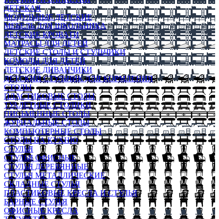
ДЕТСКАЯ
МОДУЛЬНЫЕ ДЕТСКИЕ
МЕБЕЛЬ ДЛЯ ШКОЛЬНИКА
ДЕТСКИЕ КРОВАТИ
МАТРАСЫ ДЛЯ ДЕТЕЙ
ДЕТСКИЕ СТОЛЫ И СТУЛЬЧИКИ
КОМОДЫ ДЛЯ ДЕТЕЙ
ДЕТСКИЕ ДИВАНЧИКИ
ДЕТСКИЙ СТУЛЬЧИК ДЛЯ КОРМЛЕНИЯ
СТОЛЫ
ПЛАСТИКОВЫЕ СТОЛЫ
ТУАЛЕТНЫЕ СТОЛИКИ
ПИСЬМЕННЫЕ СТОЛЫ
ЖУРНАЛЬНЫЕ СТОЛЫ
КОМПЬЮТЕРНЫЕ СТОЛЫ
СТОЛЫ НА КУХНЮ
СТУЛЬЯ
СТУЛЬЯ ОФИСНЫЕ
СТУЛЬЯ ДЕРЕВЯННЫЕ
СТУЛЬЯ МЕТАЛЛИЧЕСКИЕ
СКЛАДНЫЕ СТУЛЬЯ
ПЛАСТИКОВЫЕ КРЕСЛА И СТУЛЬЯ
БАРНЫЕ СТУЛЬЯ
ОФИСНЫЕ КРЕСЛА