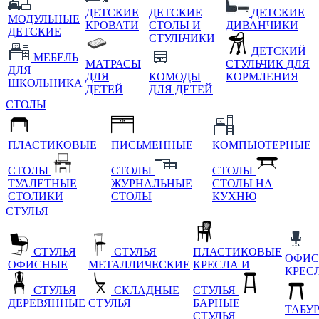
ДЕТСКИЕ
ДЕТСКИЕ
ДЕТСКИЕ
МОДУЛЬНЫЕ
КРОВАТИ
СТОЛЫ И
ДИВАНЧИКИ
ДЕТСКИЕ
СТУЛЬЧИКИ
ДЕТСКИЙ
МЕБЕЛЬ
МАТРАСЫ
СТУЛЬЧИК ДЛЯ
ДЛЯ
ДЛЯ
КОМОДЫ
КОРМЛЕНИЯ
ШКОЛЬНИКА
ДЕТЕЙ
ДЛЯ ДЕТЕЙ
СТОЛЫ
ПЛАСТИКОВЫЕ
ПИСЬМЕННЫЕ
КОМПЬЮТЕРНЫЕ
СТОЛЫ
СТОЛЫ
СТОЛЫ
ТУАЛЕТНЫЕ
ЖУРНАЛЬНЫЕ
СТОЛЫ НА
СТОЛИКИ
СТОЛЫ
КУХНЮ
СТУЛЬЯ
СТУЛЬЯ
СТУЛЬЯ
ПЛАСТИКОВЫЕ
ОФИС
ОФИСНЫЕ
МЕТАЛЛИЧЕСКИЕ
КРЕСЛА И
КРЕС
СТУЛЬЯ
СКЛАДНЫЕ
СТУЛЬЯ
ДЕРЕВЯННЫЕ
СТУЛЬЯ
БАРНЫЕ
ТАБУ
СТУЛЬЯ