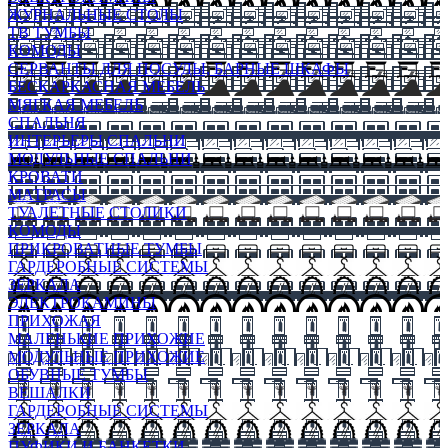
ЖУРНАЛЬНЫЕ СТОЛЫ
ТВ ТУМБЫ
КОМОДЫ
СЕРВАНТЫ ДЛЯ ПОСУДЫ, БАРНЫЕ ШКАФЫ
БЕСКАРКАСНАЯ МЕБЕЛЬ
МЯГКАЯ МЕБЕЛЬ
СПАЛЬНЯ
ИНТЕРЬЕРЫ СПАЛЬНИ
МОДУЛЬНЫЕ СПАЛЬНИ
КРОВАТИ
МАТРАСЫ
ТУАЛЕТНЫЕ СТОЛИКИ
КОМОДЫ
ПРИКРОВАТНЫЕ ТУМБЫ
ГАРДЕРОБНЫЕ СИСТЕМЫ
ЗЕРКАЛА
ЭЛЕКТРОКАМИНЫ
ПРИХОЖАЯ
МАЛЕНЬКИЕ ПРИХОЖИЕ
МОДУЛЬНЫЕ ПРИХОЖИЕ
ОБУВНЫЕ ТУМБЫ
ВЕШАЛКИ
ГАРДЕРОБНЫЕ СИСТЕМЫ
ЗЕРКАЛА
ПУФИКИ И БАНКЕТКИ