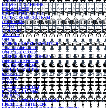
ТАБУРЕТЫ
ШКАФЫ И ХРАНЕНИЕ
ШКАФЫ-КУПЕ
ШКАФЫ-РАСПАШНЫЕ
ГАРДЕРОБНЫЕ СИСТЕМЫ
СТЕЛЛАЖИ
ПОЛКИ
СУНДУКИ
ЗЕРКАЛА
ОФИС
МЕБЕЛЬ ДЛЯ РУКОВОДИТЕЛЯ
ТУМБЫ ОФИСНЫЕ
ОФИСНЫЕ СТОЛЫ
МЕБЕЛЬ ДЛЯ ПЕРСОНАЛА
ОФИСНЫЕ КРЕСЛА
СТУЛЬЯ ОФИСНЫЕ
СТОЙКИ РЕСЕПШН
КАБИНЕТ
МАССИВ
СТОЛЫ
СТУЛЬЯ, БАНКЕТКИ
КОМОДЫ И ТУМБЫ
КРОВАТИ
ШКАФЫ, БУФЕТЫ, СТЕЛЛАЖИ
ПРЕДМЕТЫ ИНТЕРЬЕРА