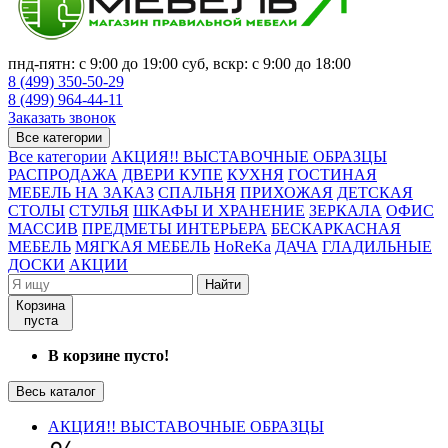
пнд-пятн: с 9:00 до 19:00 суб, вскр: с 9:00 до 18:00
8 (499) 350-50-29
8 (499) 964-44-11
Заказать звонок
Все категории
Все категории
АКЦИЯ!! ВЫСТАВОЧНЫЕ ОБРАЗЦЫ
РАСПРОДАЖА
ДВЕРИ КУПЕ
КУХНЯ
ГОСТИНАЯ
МЕБЕЛЬ НА ЗАКАЗ
СПАЛЬНЯ
ПРИХОЖАЯ
ДЕТСКАЯ
СТОЛЫ
СТУЛЬЯ
ШКАФЫ И ХРАНЕНИЕ
ЗЕРКАЛА
ОФИС
МАССИВ
ПРЕДМЕТЫ ИНТЕРЬЕРА
БЕСКАРКАСНАЯ
МЕБЕЛЬ
МЯГКАЯ МЕБЕЛЬ
HoReKa
ДАЧА
ГЛАДИЛЬНЫЕ
ДОСКИ
АКЦИИ
Найти
Корзина
пуста
В корзине пусто!
Весь каталог
АКЦИЯ!! ВЫСТАВОЧНЫЕ ОБРАЗЦЫ