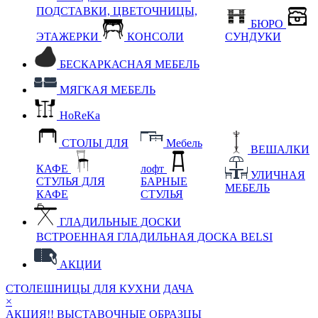
ПОДСТАВКИ, ЦВЕТОЧНИЦЫ,
БЮРО
ЭТАЖЕРКИ
КОНСОЛИ
СУНДУКИ
БЕСКАРКАСНАЯ МЕБЕЛЬ
МЯГКАЯ МЕБЕЛЬ
HoReKa
СТОЛЫ ДЛЯ
Мебель
ВЕШАЛКИ
КАФЕ
лофт
УЛИЧНАЯ
СТУЛЬЯ ДЛЯ
БАРНЫЕ
МЕБЕЛЬ
КАФЕ
СТУЛЬЯ
ГЛАДИЛЬНЫЕ ДОСКИ
ВСТРОЕННАЯ ГЛАДИЛЬНАЯ ДОСКА BELSI
АКЦИИ
СТОЛЕШНИЦЫ ДЛЯ КУХНИ
ДАЧА
×
АКЦИЯ!! ВЫСТАВОЧНЫЕ ОБРАЗЦЫ