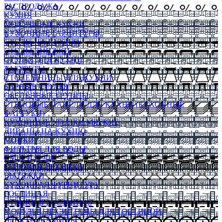
РАСПРОДАЖА
КУХНЯ
МОДУЛЬНЫЕ КУХНИ
КУХОННЫЕ ГАРНИТУРЫ
СТОЛЫ НА КУХНЮ
СТОЛЫ КНИЖКИ
СТУЛЬЯ ДЛЯ КУХНИ
ТАБУРЕТЫ
СТОЛЕШНИЦЫ ДЛЯ КУХНИ
БАРНЫЕ СТУЛЬЯ
ОБЕДЕННЫЕ ГРУППЫ
СТЕНОВЫЕ ПАНЕЛИ ДЛЯ КУХНИ (КУХОННЫЕ
ФАРТУКИ)
КУХОННЫЕ УГОЛКИ МЯГКИЕ
ДИВАНЫ НА КУХНЮ
МОЙКИ
ФИЛЬТРЫ ДЛЯ ВОДЫ
СМЕСИТЕЛИ
БЫТОВАЯ ТЕХНИКА
ВЫТЯЖКИ
КУХОННАЯ ФУРНИТУРА
ГОСТИНАЯ
СТЕНКИ В ГОСТИНУЮ
МОДУЛЬНЫЕ СИСТЕМЫ ДЛЯ ГОСТИНОЙ
ЭЛЕКТРОКАМИНЫ