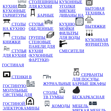
СТОЛЕШНИЦЫ
КУХОННЫЕ
КУХНИ
ДЛЯ КУХНИ
УГОЛКИ
БЫТОВАЯ
КУХОННЫЕ
МЯГКИЕ
ТЕХНИКА
ГАРНИТУРЫ
БАРНЫЕ
ДИВАНЫ НА
СТОЛЫ
СТУЛЬЯ
КУХНЮ
ВЫТЯЖКИ
НА КУХНЮ
ОБЕДЕННЫЕ
МОЙКИ
ФИЛЬТРЫ
СТОЛЫ
ГРУППЫ
ДЛЯ ВОДЫ
КУХОННАЯ
КНИЖКИ
СТЕНОВЫЕ
ФУРНИТУРА
ПАНЕЛИ ДЛЯ
СТУЛЬЯ
КУХНИ
СМЕСИТЕЛИ
ДЛЯ КУХНИ
(КУХОННЫЕ
ФАРТУКИ)
ГОСТИНАЯ
СЕРВАНТЫ
СТЕНКИ В
ДЛЯ ПОСУДЫ,
ЖУРНАЛЬНЫЕ
БАРНЫЕ ШКАФЫ
ГОСТИНУЮ
МОДУЛЬНЫЕ
СТОЛЫ
СИСТЕМЫ ДЛЯ
ТВ ТУМБЫ
БЕСКАРКАСНАЯ
ГОСТИНОЙ
КОМОДЫ
МЕБЕЛЬ
ЭЛЕКТРОКАМИНЫ
МЯГКАЯ МЕБЕЛЬ