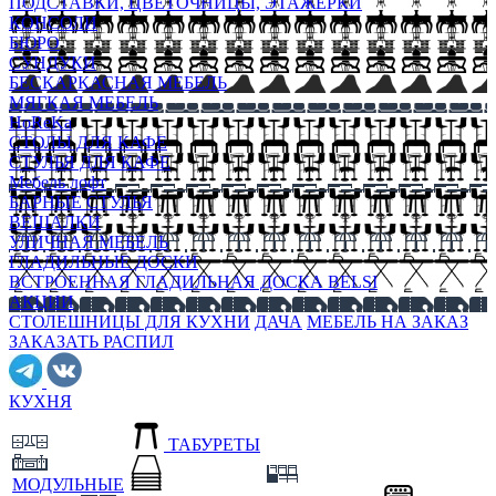
ПОДСТАВКИ, ЦВЕТОЧНИЦЫ, ЭТАЖЕРКИ
КОНСОЛИ
БЮРО
СУНДУКИ
БЕСКАРКАСНАЯ МЕБЕЛЬ
МЯГКАЯ МЕБЕЛЬ
HoReKa
СТОЛЫ ДЛЯ КАФЕ
СТУЛЬЯ ДЛЯ КАФЕ
Мебель лофт
БАРНЫЕ СТУЛЬЯ
ВЕШАЛКИ
УЛИЧНАЯ МЕБЕЛЬ
ГЛАДИЛЬНЫЕ ДОСКИ
ВСТРОЕННАЯ ГЛАДИЛЬНАЯ ДОСКА BELSI
АКЦИИ
СТОЛЕШНИЦЫ ДЛЯ КУХНИ
ДАЧА
МЕБЕЛЬ НА ЗАКАЗ
ЗАКАЗАТЬ РАСПИЛ
КУХНЯ
ТАБУРЕТЫ
МОДУЛЬНЫЕ