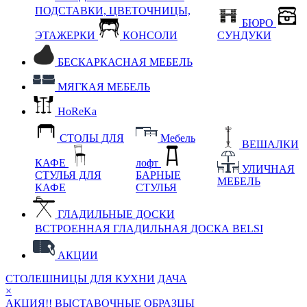
ПОДСТАВКИ, ЦВЕТОЧНИЦЫ,
БЮРО
ЭТАЖЕРКИ
КОНСОЛИ
СУНДУКИ
БЕСКАРКАСНАЯ МЕБЕЛЬ
МЯГКАЯ МЕБЕЛЬ
HoReKa
СТОЛЫ ДЛЯ
Мебель
ВЕШАЛКИ
КАФЕ
лофт
УЛИЧНАЯ
СТУЛЬЯ ДЛЯ
БАРНЫЕ
МЕБЕЛЬ
КАФЕ
СТУЛЬЯ
ГЛАДИЛЬНЫЕ ДОСКИ
ВСТРОЕННАЯ ГЛАДИЛЬНАЯ ДОСКА BELSI
АКЦИИ
СТОЛЕШНИЦЫ ДЛЯ КУХНИ
ДАЧА
×
АКЦИЯ!! ВЫСТАВОЧНЫЕ ОБРАЗЦЫ