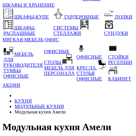
ШКАФЫ И ХРАНЕНИЕ
ШКАФЫ-КУПЕ
ГАРДЕРОБНЫЕ
ПОЛКИ
ШКАФЫ-
СИСТЕМЫ
РАСПАШНЫЕ
СТЕЛЛАЖИ
СУНДУКИ
МЯГКАЯ МЕБЕЛЬ
ОФИС
ОФИСНЫЕ
МЕБЕЛЬ
ОФИСНЫЕ
СТОЙКИ
ДЛЯ
СТОЛЫ
РЕСЕПШН
РУКОВОДИТЕЛЯ
МЕБЕЛЬ ДЛЯ
КРЕСЛА
ТУМБЫ
ПЕРСОНАЛА
СТУЛЬЯ
ОФИСНЫЕ
ОФИСНЫЕ
КАБИНЕТ
АКЦИИ
КУХНЯ
МОДУЛЬНЫЕ КУХНИ
Модульная кухня Амели
Модульная кухня Амели