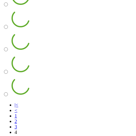
|<
<
1
2
3
4