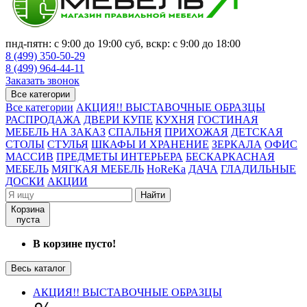
пнд-пятн: с 9:00 до 19:00 суб, вскр: с 9:00 до 18:00
8 (499) 350-50-29
8 (499) 964-44-11
Заказать звонок
Все категории
Все категории
АКЦИЯ!! ВЫСТАВОЧНЫЕ ОБРАЗЦЫ
РАСПРОДАЖА
ДВЕРИ КУПЕ
КУХНЯ
ГОСТИНАЯ
МЕБЕЛЬ НА ЗАКАЗ
СПАЛЬНЯ
ПРИХОЖАЯ
ДЕТСКАЯ
СТОЛЫ
СТУЛЬЯ
ШКАФЫ И ХРАНЕНИЕ
ЗЕРКАЛА
ОФИС
МАССИВ
ПРЕДМЕТЫ ИНТЕРЬЕРА
БЕСКАРКАСНАЯ
МЕБЕЛЬ
МЯГКАЯ МЕБЕЛЬ
HoReKa
ДАЧА
ГЛАДИЛЬНЫЕ
ДОСКИ
АКЦИИ
Найти
Корзина
пуста
В корзине пусто!
Весь каталог
АКЦИЯ!! ВЫСТАВОЧНЫЕ ОБРАЗЦЫ