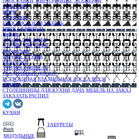
ПОДСТАВКИ, ЦВЕТОЧНИЦЫ, ЭТАЖЕРКИ
КОНСОЛИ
БЮРО
СУНДУКИ
БЕСКАРКАСНАЯ МЕБЕЛЬ
МЯГКАЯ МЕБЕЛЬ
HoReKa
СТОЛЫ ДЛЯ КАФЕ
СТУЛЬЯ ДЛЯ КАФЕ
Мебель лофт
БАРНЫЕ СТУЛЬЯ
ВЕШАЛКИ
УЛИЧНАЯ МЕБЕЛЬ
ГЛАДИЛЬНЫЕ ДОСКИ
ВСТРОЕННАЯ ГЛАДИЛЬНАЯ ДОСКА BELSI
АКЦИИ
СТОЛЕШНИЦЫ ДЛЯ КУХНИ
ДАЧА
МЕБЕЛЬ НА ЗАКАЗ
ЗАКАЗАТЬ РАСПИЛ
КУХНЯ
ТАБУРЕТЫ
МОДУЛЬНЫЕ