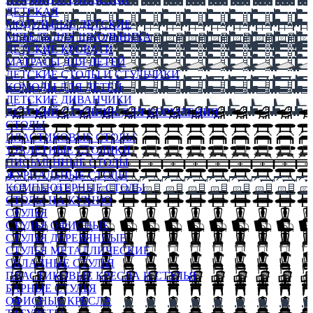
ДЕТСКАЯ
МОДУЛЬНЫЕ ДЕТСКИЕ
МЕБЕЛЬ ДЛЯ ШКОЛЬНИКА
ДЕТСКИЕ КРОВАТИ
МАТРАСЫ ДЛЯ ДЕТЕЙ
ДЕТСКИЕ СТОЛЫ И СТУЛЬЧИКИ
КОМОДЫ ДЛЯ ДЕТЕЙ
ДЕТСКИЕ ДИВАНЧИКИ
ДЕТСКИЙ СТУЛЬЧИК ДЛЯ КОРМЛЕНИЯ
СТОЛЫ
ПЛАСТИКОВЫЕ СТОЛЫ
ТУАЛЕТНЫЕ СТОЛИКИ
ПИСЬМЕННЫЕ СТОЛЫ
ЖУРНАЛЬНЫЕ СТОЛЫ
КОМПЬЮТЕРНЫЕ СТОЛЫ
СТОЛЫ НА КУХНЮ
СТУЛЬЯ
СТУЛЬЯ ОФИСНЫЕ
СТУЛЬЯ ДЕРЕВЯННЫЕ
СТУЛЬЯ МЕТАЛЛИЧЕСКИЕ
СКЛАДНЫЕ СТУЛЬЯ
ПЛАСТИКОВЫЕ КРЕСЛА И СТУЛЬЯ
БАРНЫЕ СТУЛЬЯ
ОФИСНЫЕ КРЕСЛА