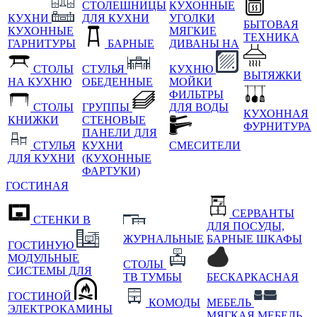
СТОЛЕШНИЦЫ
КУХОННЫЕ
КУХНИ
ДЛЯ КУХНИ
УГОЛКИ
БЫТОВАЯ
КУХОННЫЕ
МЯГКИЕ
ТЕХНИКА
ГАРНИТУРЫ
БАРНЫЕ
ДИВАНЫ НА
СТОЛЫ
СТУЛЬЯ
КУХНЮ
ВЫТЯЖКИ
НА КУХНЮ
ОБЕДЕННЫЕ
МОЙКИ
ФИЛЬТРЫ
СТОЛЫ
ГРУППЫ
ДЛЯ ВОДЫ
КУХОННАЯ
КНИЖКИ
СТЕНОВЫЕ
ФУРНИТУРА
ПАНЕЛИ ДЛЯ
СТУЛЬЯ
КУХНИ
СМЕСИТЕЛИ
ДЛЯ КУХНИ
(КУХОННЫЕ
ФАРТУКИ)
ГОСТИНАЯ
СЕРВАНТЫ
СТЕНКИ В
ДЛЯ ПОСУДЫ,
ЖУРНАЛЬНЫЕ
БАРНЫЕ ШКАФЫ
ГОСТИНУЮ
МОДУЛЬНЫЕ
СТОЛЫ
СИСТЕМЫ ДЛЯ
ТВ ТУМБЫ
БЕСКАРКАСНАЯ
ГОСТИНОЙ
КОМОДЫ
МЕБЕЛЬ
ЭЛЕКТРОКАМИНЫ
МЯГКАЯ МЕБЕЛЬ