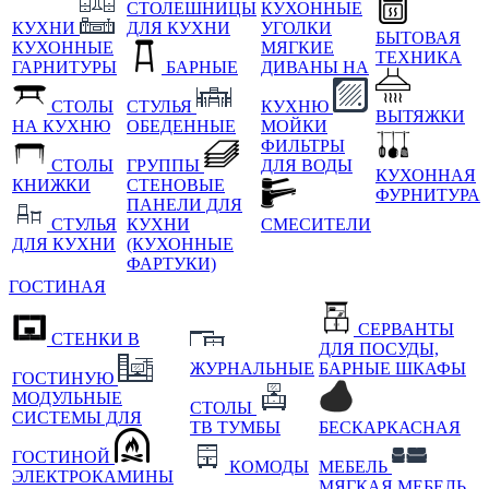
СТОЛЕШНИЦЫ
КУХОННЫЕ
КУХНИ
ДЛЯ КУХНИ
УГОЛКИ
БЫТОВАЯ
КУХОННЫЕ
МЯГКИЕ
ТЕХНИКА
ГАРНИТУРЫ
БАРНЫЕ
ДИВАНЫ НА
СТОЛЫ
СТУЛЬЯ
КУХНЮ
ВЫТЯЖКИ
НА КУХНЮ
ОБЕДЕННЫЕ
МОЙКИ
ФИЛЬТРЫ
СТОЛЫ
ГРУППЫ
ДЛЯ ВОДЫ
КУХОННАЯ
КНИЖКИ
СТЕНОВЫЕ
ФУРНИТУРА
ПАНЕЛИ ДЛЯ
СТУЛЬЯ
КУХНИ
СМЕСИТЕЛИ
ДЛЯ КУХНИ
(КУХОННЫЕ
ФАРТУКИ)
ГОСТИНАЯ
СЕРВАНТЫ
СТЕНКИ В
ДЛЯ ПОСУДЫ,
ЖУРНАЛЬНЫЕ
БАРНЫЕ ШКАФЫ
ГОСТИНУЮ
МОДУЛЬНЫЕ
СТОЛЫ
СИСТЕМЫ ДЛЯ
ТВ ТУМБЫ
БЕСКАРКАСНАЯ
ГОСТИНОЙ
КОМОДЫ
МЕБЕЛЬ
ЭЛЕКТРОКАМИНЫ
МЯГКАЯ МЕБЕЛЬ