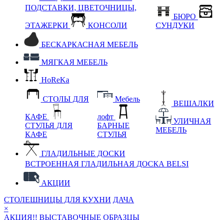
ПОДСТАВКИ, ЦВЕТОЧНИЦЫ,
БЮРО
ЭТАЖЕРКИ
КОНСОЛИ
СУНДУКИ
БЕСКАРКАСНАЯ МЕБЕЛЬ
МЯГКАЯ МЕБЕЛЬ
HoReKa
СТОЛЫ ДЛЯ
Мебель
ВЕШАЛКИ
КАФЕ
лофт
УЛИЧНАЯ
СТУЛЬЯ ДЛЯ
БАРНЫЕ
МЕБЕЛЬ
КАФЕ
СТУЛЬЯ
ГЛАДИЛЬНЫЕ ДОСКИ
ВСТРОЕННАЯ ГЛАДИЛЬНАЯ ДОСКА BELSI
АКЦИИ
СТОЛЕШНИЦЫ ДЛЯ КУХНИ
ДАЧА
×
АКЦИЯ!! ВЫСТАВОЧНЫЕ ОБРАЗЦЫ