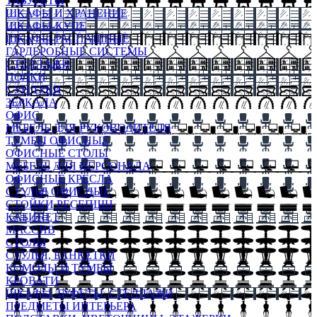
ТАБУРЕТЫ
ШКАФЫ И ХРАНЕНИЕ
ШКАФЫ-КУПЕ
ШКАФЫ-РАСПАШНЫЕ
ГАРДЕРОБНЫЕ СИСТЕМЫ
СТЕЛЛАЖИ
ПОЛКИ
СУНДУКИ
ЗЕРКАЛА
ОФИС
МЕБЕЛЬ ДЛЯ РУКОВОДИТЕЛЯ
ТУМБЫ ОФИСНЫЕ
ОФИСНЫЕ СТОЛЫ
МЕБЕЛЬ ДЛЯ ПЕРСОНАЛА
ОФИСНЫЕ КРЕСЛА
СТУЛЬЯ ОФИСНЫЕ
СТОЙКИ РЕСЕПШН
КАБИНЕТ
МАССИВ
СТОЛЫ
СТУЛЬЯ, БАНКЕТКИ
КОМОДЫ И ТУМБЫ
КРОВАТИ
ШКАФЫ, БУФЕТЫ, СТЕЛЛАЖИ
ПРЕДМЕТЫ ИНТЕРЬЕРА