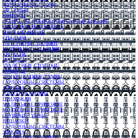
ЖУРНАЛЬНЫЕ СТОЛЫ
ТВ ТУМБЫ
КОМОДЫ
СЕРВАНТЫ ДЛЯ ПОСУДЫ, БАРНЫЕ ШКАФЫ
БЕСКАРКАСНАЯ МЕБЕЛЬ
МЯГКАЯ МЕБЕЛЬ
СПАЛЬНЯ
ИНТЕРЬЕРЫ СПАЛЬНИ
МОДУЛЬНЫЕ СПАЛЬНИ
КРОВАТИ
МАТРАСЫ
ТУАЛЕТНЫЕ СТОЛИКИ
КОМОДЫ
ПРИКРОВАТНЫЕ ТУМБЫ
ГАРДЕРОБНЫЕ СИСТЕМЫ
ЗЕРКАЛА
ЭЛЕКТРОКАМИНЫ
ПРИХОЖАЯ
МАЛЕНЬКИЕ ПРИХОЖИЕ
МОДУЛЬНЫЕ ПРИХОЖИЕ
ОБУВНЫЕ ТУМБЫ
ВЕШАЛКИ
ГАРДЕРОБНЫЕ СИСТЕМЫ
ЗЕРКАЛА
ПУФИКИ И БАНКЕТКИ