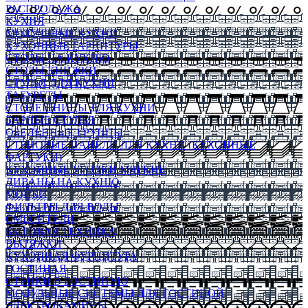
РАСПРОДАЖА
КУХНЯ
МОДУЛЬНЫЕ КУХНИ
КУХОННЫЕ ГАРНИТУРЫ
СТОЛЫ НА КУХНЮ
СТОЛЫ КНИЖКИ
СТУЛЬЯ ДЛЯ КУХНИ
ТАБУРЕТЫ
СТОЛЕШНИЦЫ ДЛЯ КУХНИ
БАРНЫЕ СТУЛЬЯ
ОБЕДЕННЫЕ ГРУППЫ
СТЕНОВЫЕ ПАНЕЛИ ДЛЯ КУХНИ (КУХОННЫЕ
ФАРТУКИ)
КУХОННЫЕ УГОЛКИ МЯГКИЕ
ДИВАНЫ НА КУХНЮ
МОЙКИ
ФИЛЬТРЫ ДЛЯ ВОДЫ
СМЕСИТЕЛИ
БЫТОВАЯ ТЕХНИКА
ВЫТЯЖКИ
КУХОННАЯ ФУРНИТУРА
ГОСТИНАЯ
СТЕНКИ В ГОСТИНУЮ
МОДУЛЬНЫЕ СИСТЕМЫ ДЛЯ ГОСТИНОЙ
ЭЛЕКТРОКАМИНЫ