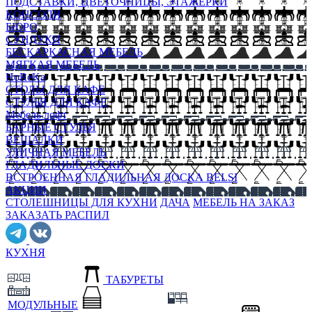
ПОДСТАВКИ, ЦВЕТОЧНИЦЫ, ЭТАЖЕРКИ
КОНСОЛИ
БЮРО
СУНДУКИ
БЕСКАРКАСНАЯ МЕБЕЛЬ
МЯГКАЯ МЕБЕЛЬ
HoReKa
СТОЛЫ ДЛЯ КАФЕ
СТУЛЬЯ ДЛЯ КАФЕ
Мебель лофт
БАРНЫЕ СТУЛЬЯ
ВЕШАЛКИ
УЛИЧНАЯ МЕБЕЛЬ
ГЛАДИЛЬНЫЕ ДОСКИ
ВСТРОЕННАЯ ГЛАДИЛЬНАЯ ДОСКА BELSI
АКЦИИ
СТОЛЕШНИЦЫ ДЛЯ КУХНИ
ДАЧА
МЕБЕЛЬ НА ЗАКАЗ
ЗАКАЗАТЬ РАСПИЛ
КУХНЯ
ТАБУРЕТЫ
МОДУЛЬНЫЕ