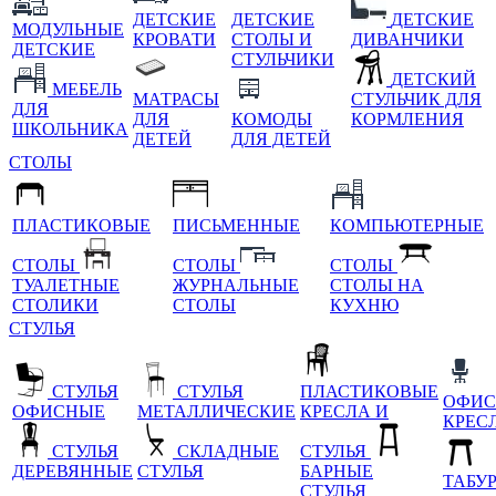
ДЕТСКИЕ
ДЕТСКИЕ
ДЕТСКИЕ
МОДУЛЬНЫЕ
КРОВАТИ
СТОЛЫ И
ДИВАНЧИКИ
ДЕТСКИЕ
СТУЛЬЧИКИ
ДЕТСКИЙ
МЕБЕЛЬ
МАТРАСЫ
СТУЛЬЧИК ДЛЯ
ДЛЯ
ДЛЯ
КОМОДЫ
КОРМЛЕНИЯ
ШКОЛЬНИКА
ДЕТЕЙ
ДЛЯ ДЕТЕЙ
СТОЛЫ
ПЛАСТИКОВЫЕ
ПИСЬМЕННЫЕ
КОМПЬЮТЕРНЫЕ
СТОЛЫ
СТОЛЫ
СТОЛЫ
ТУАЛЕТНЫЕ
ЖУРНАЛЬНЫЕ
СТОЛЫ НА
СТОЛИКИ
СТОЛЫ
КУХНЮ
СТУЛЬЯ
СТУЛЬЯ
СТУЛЬЯ
ПЛАСТИКОВЫЕ
ОФИС
ОФИСНЫЕ
МЕТАЛЛИЧЕСКИЕ
КРЕСЛА И
КРЕС
СТУЛЬЯ
СКЛАДНЫЕ
СТУЛЬЯ
ДЕРЕВЯННЫЕ
СТУЛЬЯ
БАРНЫЕ
ТАБУ
СТУЛЬЯ