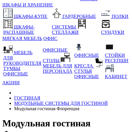
ШКАФЫ И ХРАНЕНИЕ
ШКАФЫ-КУПЕ
ГАРДЕРОБНЫЕ
ПОЛКИ
ШКАФЫ-
СИСТЕМЫ
РАСПАШНЫЕ
СТЕЛЛАЖИ
СУНДУКИ
МЯГКАЯ МЕБЕЛЬ
ОФИС
ОФИСНЫЕ
МЕБЕЛЬ
ОФИСНЫЕ
СТОЙКИ
ДЛЯ
СТОЛЫ
РЕСЕПШН
РУКОВОДИТЕЛЯ
МЕБЕЛЬ ДЛЯ
КРЕСЛА
ТУМБЫ
ПЕРСОНАЛА
СТУЛЬЯ
ОФИСНЫЕ
ОФИСНЫЕ
КАБИНЕТ
АКЦИИ
ГОСТИНАЯ
МОДУЛЬНЫЕ СИСТЕМЫ ДЛЯ ГОСТИНОЙ
Модульная гостиная Флоренция
Модульная гостиная