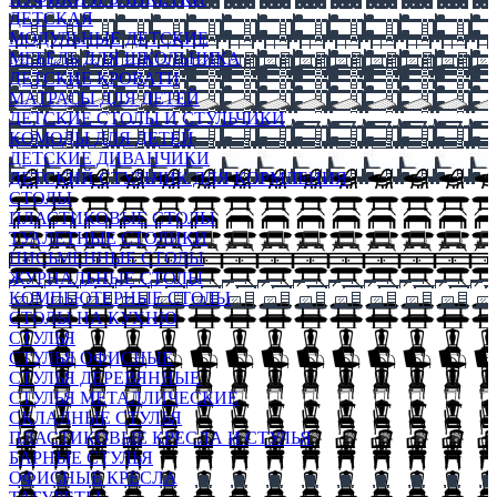
ДЕТСКАЯ
МОДУЛЬНЫЕ ДЕТСКИЕ
МЕБЕЛЬ ДЛЯ ШКОЛЬНИКА
ДЕТСКИЕ КРОВАТИ
МАТРАСЫ ДЛЯ ДЕТЕЙ
ДЕТСКИЕ СТОЛЫ И СТУЛЬЧИКИ
КОМОДЫ ДЛЯ ДЕТЕЙ
ДЕТСКИЕ ДИВАНЧИКИ
ДЕТСКИЙ СТУЛЬЧИК ДЛЯ КОРМЛЕНИЯ
СТОЛЫ
ПЛАСТИКОВЫЕ СТОЛЫ
ТУАЛЕТНЫЕ СТОЛИКИ
ПИСЬМЕННЫЕ СТОЛЫ
ЖУРНАЛЬНЫЕ СТОЛЫ
КОМПЬЮТЕРНЫЕ СТОЛЫ
СТОЛЫ НА КУХНЮ
СТУЛЬЯ
СТУЛЬЯ ОФИСНЫЕ
СТУЛЬЯ ДЕРЕВЯННЫЕ
СТУЛЬЯ МЕТАЛЛИЧЕСКИЕ
СКЛАДНЫЕ СТУЛЬЯ
ПЛАСТИКОВЫЕ КРЕСЛА И СТУЛЬЯ
БАРНЫЕ СТУЛЬЯ
ОФИСНЫЕ КРЕСЛА