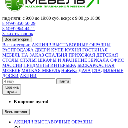
пнд-пятн: с 9:00 до 19:00 суб, вскр: с 9:00 до 18:00
8 (499) 350-50-29
8 (499) 964-44-11
Заказать звонок
Все категории
Все категории
АКЦИЯ!! ВЫСТАВОЧНЫЕ ОБРАЗЦЫ
РАСПРОДАЖА
ДВЕРИ КУПЕ
КУХНЯ
ГОСТИНАЯ
МЕБЕЛЬ НА ЗАКАЗ
СПАЛЬНЯ
ПРИХОЖАЯ
ДЕТСКАЯ
СТОЛЫ
СТУЛЬЯ
ШКАФЫ И ХРАНЕНИЕ
ЗЕРКАЛА
ОФИС
МАССИВ
ПРЕДМЕТЫ ИНТЕРЬЕРА
БЕСКАРКАСНАЯ
МЕБЕЛЬ
МЯГКАЯ МЕБЕЛЬ
HoReKa
ДАЧА
ГЛАДИЛЬНЫЕ
ДОСКИ
АКЦИИ
Найти
Корзина
пуста
В корзине пусто!
Весь каталог
АКЦИЯ!! ВЫСТАВОЧНЫЕ ОБРАЗЦЫ