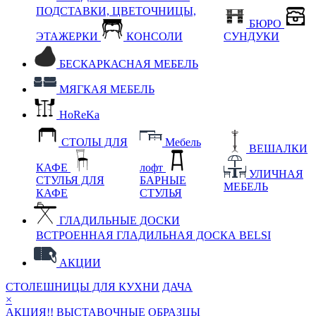
ПОДСТАВКИ, ЦВЕТОЧНИЦЫ,
БЮРО
ЭТАЖЕРКИ
КОНСОЛИ
СУНДУКИ
БЕСКАРКАСНАЯ МЕБЕЛЬ
МЯГКАЯ МЕБЕЛЬ
HoReKa
СТОЛЫ ДЛЯ
Мебель
ВЕШАЛКИ
КАФЕ
лофт
УЛИЧНАЯ
СТУЛЬЯ ДЛЯ
БАРНЫЕ
МЕБЕЛЬ
КАФЕ
СТУЛЬЯ
ГЛАДИЛЬНЫЕ ДОСКИ
ВСТРОЕННАЯ ГЛАДИЛЬНАЯ ДОСКА BELSI
АКЦИИ
СТОЛЕШНИЦЫ ДЛЯ КУХНИ
ДАЧА
×
АКЦИЯ!! ВЫСТАВОЧНЫЕ ОБРАЗЦЫ