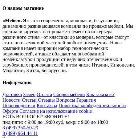
О нашем магазине
«Мебель Я»
- это современная, молодая и, безусловно,
динамично развивающаяся компания по продаже мебели. Мы
специализируемся на продаже элементов интерьера
различного стиля - от классики до модерна, которые смогут
стать неотъемлемой частицей любого помещения. Наша
компания имеет широкий набор технологических
возможностей, а также обладает многообразной
номенклатурой продукции от ведущих отечественных и
зарубежных производителей, в том числе Италии, Индонезии,
Малайзии, Китая, Белоруссии.
Информация
Доставка
Замер
Оплата
Сборка мебели
Как заказать?
Новости
Статьи
Отзывы
Вопросы
Гарантия
Производители
Контакты
Политика конфиденциальности
Оферта
Согласие на использование cookie
ЕСТЬ ВОПРОСЫ? ЗВОНИТЕ!
пнд-пятн: с 9:00 до 19:00 суб, вскр: с 9:00 до 18:00
8 (499) 350-50-29
8 (499) 964-44-11