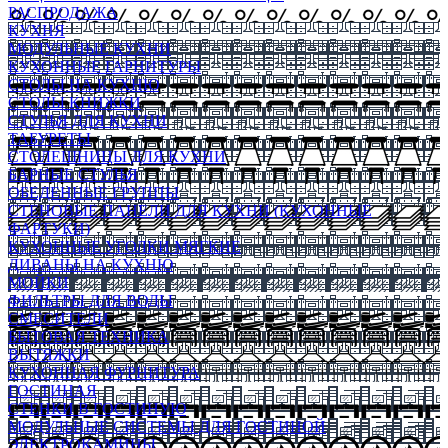
РАСПРОДАЖА
КУХНЯ
МОДУЛЬНЫЕ КУХНИ
КУХОННЫЕ ГАРНИТУРЫ
СТОЛЫ НА КУХНЮ
СТОЛЫ КНИЖКИ
СТУЛЬЯ ДЛЯ КУХНИ
ТАБУРЕТЫ
СТОЛЕШНИЦЫ ДЛЯ КУХНИ
БАРНЫЕ СТУЛЬЯ
ОБЕДЕННЫЕ ГРУППЫ
СТЕНОВЫЕ ПАНЕЛИ ДЛЯ КУХНИ (КУХОННЫЕ
ФАРТУКИ)
КУХОННЫЕ УГОЛКИ МЯГКИЕ
ДИВАНЫ НА КУХНЮ
МОЙКИ
ФИЛЬТРЫ ДЛЯ ВОДЫ
СМЕСИТЕЛИ
БЫТОВАЯ ТЕХНИКА
ВЫТЯЖКИ
КУХОННАЯ ФУРНИТУРА
ГОСТИНАЯ
СТЕНКИ В ГОСТИНУЮ
МОДУЛЬНЫЕ СИСТЕМЫ ДЛЯ ГОСТИНОЙ
ЭЛЕКТРОКАМИНЫ