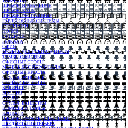
ТАБУРЕТЫ
ШКАФЫ И ХРАНЕНИЕ
ШКАФЫ-КУПЕ
ШКАФЫ-РАСПАШНЫЕ
ГАРДЕРОБНЫЕ СИСТЕМЫ
СТЕЛЛАЖИ
ПОЛКИ
СУНДУКИ
ЗЕРКАЛА
ОФИС
МЕБЕЛЬ ДЛЯ РУКОВОДИТЕЛЯ
ТУМБЫ ОФИСНЫЕ
ОФИСНЫЕ СТОЛЫ
МЕБЕЛЬ ДЛЯ ПЕРСОНАЛА
ОФИСНЫЕ КРЕСЛА
СТУЛЬЯ ОФИСНЫЕ
СТОЙКИ РЕСЕПШН
КАБИНЕТ
МАССИВ
СТОЛЫ
СТУЛЬЯ, БАНКЕТКИ
КОМОДЫ И ТУМБЫ
КРОВАТИ
ШКАФЫ, БУФЕТЫ, СТЕЛЛАЖИ
ПРЕДМЕТЫ ИНТЕРЬЕРА