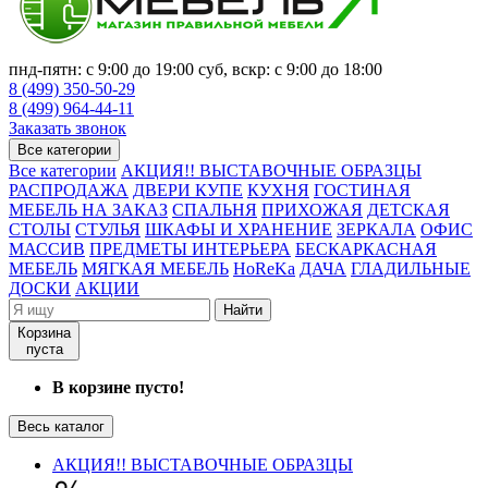
пнд-пятн: с 9:00 до 19:00 суб, вскр: с 9:00 до 18:00
8 (499) 350-50-29
8 (499) 964-44-11
Заказать звонок
Все категории
Все категории
АКЦИЯ!! ВЫСТАВОЧНЫЕ ОБРАЗЦЫ
РАСПРОДАЖА
ДВЕРИ КУПЕ
КУХНЯ
ГОСТИНАЯ
МЕБЕЛЬ НА ЗАКАЗ
СПАЛЬНЯ
ПРИХОЖАЯ
ДЕТСКАЯ
СТОЛЫ
СТУЛЬЯ
ШКАФЫ И ХРАНЕНИЕ
ЗЕРКАЛА
ОФИС
МАССИВ
ПРЕДМЕТЫ ИНТЕРЬЕРА
БЕСКАРКАСНАЯ
МЕБЕЛЬ
МЯГКАЯ МЕБЕЛЬ
HoReKa
ДАЧА
ГЛАДИЛЬНЫЕ
ДОСКИ
АКЦИИ
Найти
Корзина
пуста
В корзине пусто!
Весь каталог
АКЦИЯ!! ВЫСТАВОЧНЫЕ ОБРАЗЦЫ