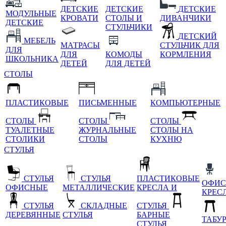
ДЕТСКИЕ
ДЕТСКИЕ
ДЕТСКИЕ
МОДУЛЬНЫЕ
КРОВАТИ
СТОЛЫ И
ДИВАНЧИКИ
ДЕТСКИЕ
СТУЛЬЧИКИ
ДЕТСКИЙ
МЕБЕЛЬ
МАТРАСЫ
СТУЛЬЧИК ДЛЯ
ДЛЯ
ДЛЯ
КОМОДЫ
КОРМЛЕНИЯ
ШКОЛЬНИКА
ДЕТЕЙ
ДЛЯ ДЕТЕЙ
СТОЛЫ
ПЛАСТИКОВЫЕ
ПИСЬМЕННЫЕ
КОМПЬЮТЕРНЫЕ
СТОЛЫ
СТОЛЫ
СТОЛЫ
ТУАЛЕТНЫЕ
ЖУРНАЛЬНЫЕ
СТОЛЫ НА
СТОЛИКИ
СТОЛЫ
КУХНЮ
СТУЛЬЯ
СТУЛЬЯ
СТУЛЬЯ
ПЛАСТИКОВЫЕ
ОФИС
ОФИСНЫЕ
МЕТАЛЛИЧЕСКИЕ
КРЕСЛА И
КРЕС
СТУЛЬЯ
СКЛАДНЫЕ
СТУЛЬЯ
ДЕРЕВЯННЫЕ
СТУЛЬЯ
БАРНЫЕ
ТАБУ
СТУЛЬЯ