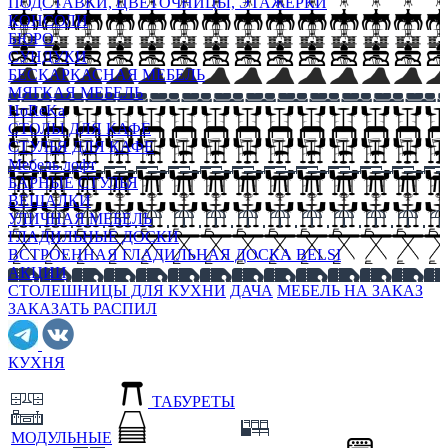
ПОДСТАВКИ, ЦВЕТОЧНИЦЫ, ЭТАЖЕРКИ
КОНСОЛИ
БЮРО
СУНДУКИ
БЕСКАРКАСНАЯ МЕБЕЛЬ
МЯГКАЯ МЕБЕЛЬ
HoReKa
СТОЛЫ ДЛЯ КАФЕ
СТУЛЬЯ ДЛЯ КАФЕ
Мебель лофт
БАРНЫЕ СТУЛЬЯ
ВЕШАЛКИ
УЛИЧНАЯ МЕБЕЛЬ
ГЛАДИЛЬНЫЕ ДОСКИ
ВСТРОЕННАЯ ГЛАДИЛЬНАЯ ДОСКА BELSI
АКЦИИ
СТОЛЕШНИЦЫ ДЛЯ КУХНИ
ДАЧА
МЕБЕЛЬ НА ЗАКАЗ
ЗАКАЗАТЬ РАСПИЛ
КУХНЯ
ТАБУРЕТЫ
МОДУЛЬНЫЕ