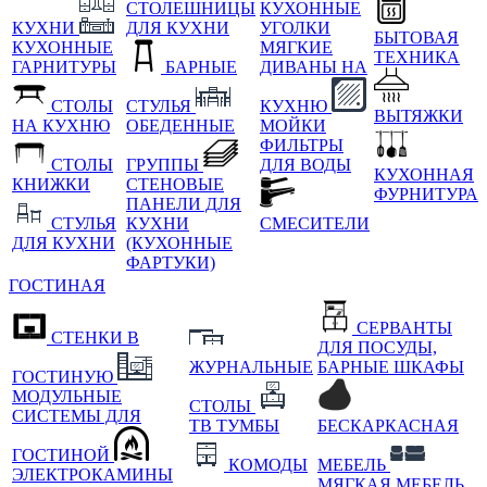
СТОЛЕШНИЦЫ
КУХОННЫЕ
КУХНИ
ДЛЯ КУХНИ
УГОЛКИ
БЫТОВАЯ
КУХОННЫЕ
МЯГКИЕ
ТЕХНИКА
ГАРНИТУРЫ
БАРНЫЕ
ДИВАНЫ НА
СТОЛЫ
СТУЛЬЯ
КУХНЮ
ВЫТЯЖКИ
НА КУХНЮ
ОБЕДЕННЫЕ
МОЙКИ
ФИЛЬТРЫ
СТОЛЫ
ГРУППЫ
ДЛЯ ВОДЫ
КУХОННАЯ
КНИЖКИ
СТЕНОВЫЕ
ФУРНИТУРА
ПАНЕЛИ ДЛЯ
СТУЛЬЯ
КУХНИ
СМЕСИТЕЛИ
ДЛЯ КУХНИ
(КУХОННЫЕ
ФАРТУКИ)
ГОСТИНАЯ
СЕРВАНТЫ
СТЕНКИ В
ДЛЯ ПОСУДЫ,
ЖУРНАЛЬНЫЕ
БАРНЫЕ ШКАФЫ
ГОСТИНУЮ
МОДУЛЬНЫЕ
СТОЛЫ
СИСТЕМЫ ДЛЯ
ТВ ТУМБЫ
БЕСКАРКАСНАЯ
ГОСТИНОЙ
КОМОДЫ
МЕБЕЛЬ
ЭЛЕКТРОКАМИНЫ
МЯГКАЯ МЕБЕЛЬ