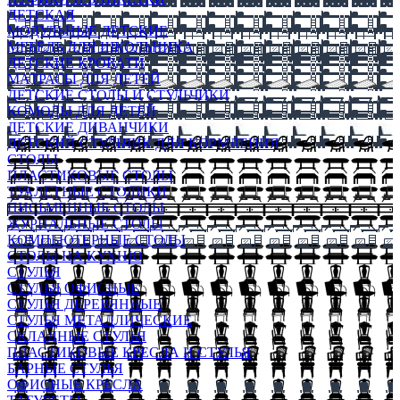
ДЕТСКАЯ
МОДУЛЬНЫЕ ДЕТСКИЕ
МЕБЕЛЬ ДЛЯ ШКОЛЬНИКА
ДЕТСКИЕ КРОВАТИ
МАТРАСЫ ДЛЯ ДЕТЕЙ
ДЕТСКИЕ СТОЛЫ И СТУЛЬЧИКИ
КОМОДЫ ДЛЯ ДЕТЕЙ
ДЕТСКИЕ ДИВАНЧИКИ
ДЕТСКИЙ СТУЛЬЧИК ДЛЯ КОРМЛЕНИЯ
СТОЛЫ
ПЛАСТИКОВЫЕ СТОЛЫ
ТУАЛЕТНЫЕ СТОЛИКИ
ПИСЬМЕННЫЕ СТОЛЫ
ЖУРНАЛЬНЫЕ СТОЛЫ
КОМПЬЮТЕРНЫЕ СТОЛЫ
СТОЛЫ НА КУХНЮ
СТУЛЬЯ
СТУЛЬЯ ОФИСНЫЕ
СТУЛЬЯ ДЕРЕВЯННЫЕ
СТУЛЬЯ МЕТАЛЛИЧЕСКИЕ
СКЛАДНЫЕ СТУЛЬЯ
ПЛАСТИКОВЫЕ КРЕСЛА И СТУЛЬЯ
БАРНЫЕ СТУЛЬЯ
ОФИСНЫЕ КРЕСЛА