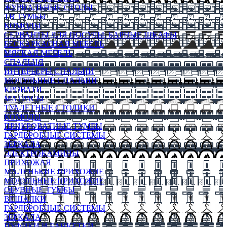
ЖУРНАЛЬНЫЕ СТОЛЫ
ТВ ТУМБЫ
КОМОДЫ
СЕРВАНТЫ ДЛЯ ПОСУДЫ, БАРНЫЕ ШКАФЫ
БЕСКАРКАСНАЯ МЕБЕЛЬ
МЯГКАЯ МЕБЕЛЬ
СПАЛЬНЯ
ИНТЕРЬЕРЫ СПАЛЬНИ
МОДУЛЬНЫЕ СПАЛЬНИ
КРОВАТИ
МАТРАСЫ
ТУАЛЕТНЫЕ СТОЛИКИ
КОМОДЫ
ПРИКРОВАТНЫЕ ТУМБЫ
ГАРДЕРОБНЫЕ СИСТЕМЫ
ЗЕРКАЛА
ЭЛЕКТРОКАМИНЫ
ПРИХОЖАЯ
МАЛЕНЬКИЕ ПРИХОЖИЕ
МОДУЛЬНЫЕ ПРИХОЖИЕ
ОБУВНЫЕ ТУМБЫ
ВЕШАЛКИ
ГАРДЕРОБНЫЕ СИСТЕМЫ
ЗЕРКАЛА
ПУФИКИ И БАНКЕТКИ