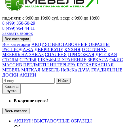
пнд-пятн: с 9:00 до 19:00 суб, вскр: с 9:00 до 18:00
8 (499) 350-50-29
8 (499) 964-44-11
Заказать звонок
Все категории
Все категории
АКЦИЯ!! ВЫСТАВОЧНЫЕ ОБРАЗЦЫ
РАСПРОДАЖА
ДВЕРИ КУПЕ
КУХНЯ
ГОСТИНАЯ
МЕБЕЛЬ НА ЗАКАЗ
СПАЛЬНЯ
ПРИХОЖАЯ
ДЕТСКАЯ
СТОЛЫ
СТУЛЬЯ
ШКАФЫ И ХРАНЕНИЕ
ЗЕРКАЛА
ОФИС
МАССИВ
ПРЕДМЕТЫ ИНТЕРЬЕРА
БЕСКАРКАСНАЯ
МЕБЕЛЬ
МЯГКАЯ МЕБЕЛЬ
HoReKa
ДАЧА
ГЛАДИЛЬНЫЕ
ДОСКИ
АКЦИИ
Найти
Корзина
пуста
В корзине пусто!
Весь каталог
АКЦИЯ!! ВЫСТАВОЧНЫЕ ОБРАЗЦЫ