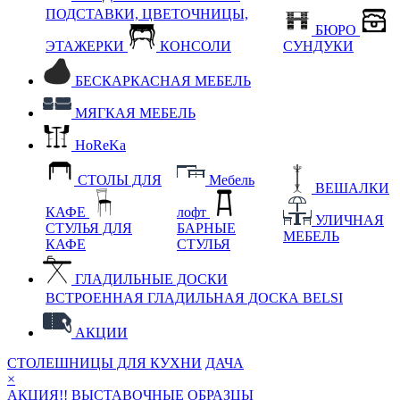
ПОДСТАВКИ, ЦВЕТОЧНИЦЫ,
БЮРО
ЭТАЖЕРКИ
КОНСОЛИ
СУНДУКИ
БЕСКАРКАСНАЯ МЕБЕЛЬ
МЯГКАЯ МЕБЕЛЬ
HoReKa
СТОЛЫ ДЛЯ
Мебель
ВЕШАЛКИ
КАФЕ
лофт
УЛИЧНАЯ
СТУЛЬЯ ДЛЯ
БАРНЫЕ
МЕБЕЛЬ
КАФЕ
СТУЛЬЯ
ГЛАДИЛЬНЫЕ ДОСКИ
ВСТРОЕННАЯ ГЛАДИЛЬНАЯ ДОСКА BELSI
АКЦИИ
СТОЛЕШНИЦЫ ДЛЯ КУХНИ
ДАЧА
×
АКЦИЯ!! ВЫСТАВОЧНЫЕ ОБРАЗЦЫ