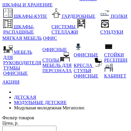
ШКАФЫ И ХРАНЕНИЕ
ШКАФЫ-КУПЕ
ГАРДЕРОБНЫЕ
ПОЛКИ
ШКАФЫ-
СИСТЕМЫ
РАСПАШНЫЕ
СТЕЛЛАЖИ
СУНДУКИ
МЯГКАЯ МЕБЕЛЬ
ОФИС
ОФИСНЫЕ
МЕБЕЛЬ
ОФИСНЫЕ
СТОЙКИ
ДЛЯ
СТОЛЫ
РЕСЕПШН
РУКОВОДИТЕЛЯ
МЕБЕЛЬ ДЛЯ
КРЕСЛА
ТУМБЫ
ПЕРСОНАЛА
СТУЛЬЯ
ОФИСНЫЕ
ОФИСНЫЕ
КАБИНЕТ
АКЦИИ
ДЕТСКАЯ
МОДУЛЬНЫЕ ДЕТСКИЕ
Модульная молодежная Мегаполис
Фильтр товаров
Цена, р.