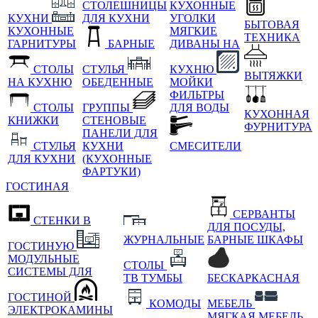
СТОЛЕШНИЦЫ
КУХОННЫЕ
КУХНИ
ДЛЯ КУХНИ
УГОЛКИ
БЫТОВАЯ
КУХОННЫЕ
МЯГКИЕ
ТЕХНИКА
ГАРНИТУРЫ
БАРНЫЕ
ДИВАНЫ НА
СТОЛЫ
СТУЛЬЯ
КУХНЮ
ВЫТЯЖКИ
НА КУХНЮ
ОБЕДЕННЫЕ
МОЙКИ
ФИЛЬТРЫ
СТОЛЫ
ГРУППЫ
ДЛЯ ВОДЫ
КУХОННАЯ
КНИЖКИ
СТЕНОВЫЕ
ФУРНИТУРА
ПАНЕЛИ ДЛЯ
СТУЛЬЯ
КУХНИ
СМЕСИТЕЛИ
ДЛЯ КУХНИ
(КУХОННЫЕ
ФАРТУКИ)
ГОСТИНАЯ
СЕРВАНТЫ
СТЕНКИ В
ДЛЯ ПОСУДЫ,
ЖУРНАЛЬНЫЕ
БАРНЫЕ ШКАФЫ
ГОСТИНУЮ
МОДУЛЬНЫЕ
СТОЛЫ
СИСТЕМЫ ДЛЯ
ТВ ТУМБЫ
БЕСКАРКАСНАЯ
ГОСТИНОЙ
КОМОДЫ
МЕБЕЛЬ
ЭЛЕКТРОКАМИНЫ
МЯГКАЯ МЕБЕЛЬ