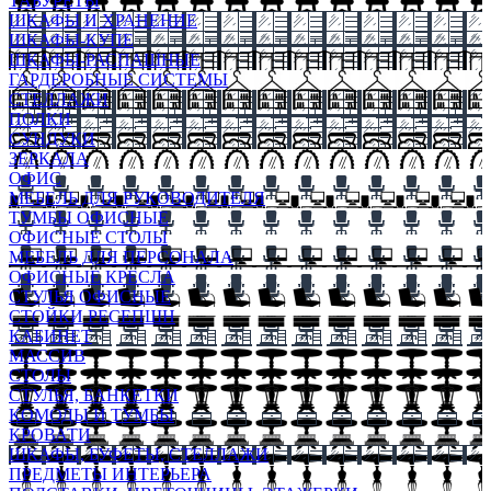
ТАБУРЕТЫ
ШКАФЫ И ХРАНЕНИЕ
ШКАФЫ-КУПЕ
ШКАФЫ-РАСПАШНЫЕ
ГАРДЕРОБНЫЕ СИСТЕМЫ
СТЕЛЛАЖИ
ПОЛКИ
СУНДУКИ
ЗЕРКАЛА
ОФИС
МЕБЕЛЬ ДЛЯ РУКОВОДИТЕЛЯ
ТУМБЫ ОФИСНЫЕ
ОФИСНЫЕ СТОЛЫ
МЕБЕЛЬ ДЛЯ ПЕРСОНАЛА
ОФИСНЫЕ КРЕСЛА
СТУЛЬЯ ОФИСНЫЕ
СТОЙКИ РЕСЕПШН
КАБИНЕТ
МАССИВ
СТОЛЫ
СТУЛЬЯ, БАНКЕТКИ
КОМОДЫ И ТУМБЫ
КРОВАТИ
ШКАФЫ, БУФЕТЫ, СТЕЛЛАЖИ
ПРЕДМЕТЫ ИНТЕРЬЕРА