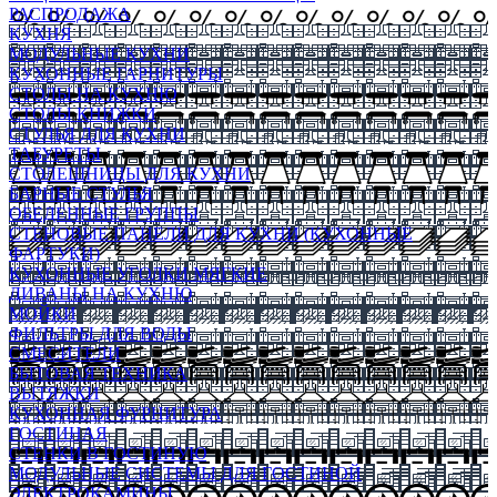
РАСПРОДАЖА
КУХНЯ
МОДУЛЬНЫЕ КУХНИ
КУХОННЫЕ ГАРНИТУРЫ
СТОЛЫ НА КУХНЮ
СТОЛЫ КНИЖКИ
СТУЛЬЯ ДЛЯ КУХНИ
ТАБУРЕТЫ
СТОЛЕШНИЦЫ ДЛЯ КУХНИ
БАРНЫЕ СТУЛЬЯ
ОБЕДЕННЫЕ ГРУППЫ
СТЕНОВЫЕ ПАНЕЛИ ДЛЯ КУХНИ (КУХОННЫЕ
ФАРТУКИ)
КУХОННЫЕ УГОЛКИ МЯГКИЕ
ДИВАНЫ НА КУХНЮ
МОЙКИ
ФИЛЬТРЫ ДЛЯ ВОДЫ
СМЕСИТЕЛИ
БЫТОВАЯ ТЕХНИКА
ВЫТЯЖКИ
КУХОННАЯ ФУРНИТУРА
ГОСТИНАЯ
СТЕНКИ В ГОСТИНУЮ
МОДУЛЬНЫЕ СИСТЕМЫ ДЛЯ ГОСТИНОЙ
ЭЛЕКТРОКАМИНЫ