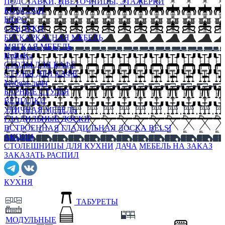
ПОДСТАВКИ, ЦВЕТОЧНИЦЫ, ЭТАЖЕРКИ
КОНСОЛИ
БЮРО
СУНДУКИ
БЕСКАРКАСНАЯ МЕБЕЛЬ
МЯГКАЯ МЕБЕЛЬ
HoReKa
СТОЛЫ ДЛЯ КАФЕ
СТУЛЬЯ ДЛЯ КАФЕ
Мебель лофт
БАРНЫЕ СТУЛЬЯ
ВЕШАЛКИ
УЛИЧНАЯ МЕБЕЛЬ
ГЛАДИЛЬНЫЕ ДОСКИ
ВСТРОЕННАЯ ГЛАДИЛЬНАЯ ДОСКА BELSI
АКЦИИ
СТОЛЕШНИЦЫ ДЛЯ КУХНИ
ДАЧА
МЕБЕЛЬ НА ЗАКАЗ
ЗАКАЗАТЬ РАСПИЛ
КУХНЯ
ТАБУРЕТЫ
МОДУЛЬНЫЕ