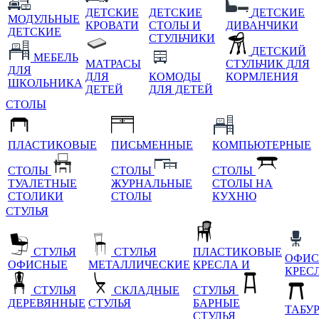
ДЕТСКИЕ
ДЕТСКИЕ
ДЕТСКИЕ
МОДУЛЬНЫЕ
КРОВАТИ
СТОЛЫ И
ДИВАНЧИКИ
ДЕТСКИЕ
СТУЛЬЧИКИ
ДЕТСКИЙ
МЕБЕЛЬ
МАТРАСЫ
СТУЛЬЧИК ДЛЯ
ДЛЯ
ДЛЯ
КОМОДЫ
КОРМЛЕНИЯ
ШКОЛЬНИКА
ДЕТЕЙ
ДЛЯ ДЕТЕЙ
СТОЛЫ
ПЛАСТИКОВЫЕ
ПИСЬМЕННЫЕ
КОМПЬЮТЕРНЫЕ
СТОЛЫ
СТОЛЫ
СТОЛЫ
ТУАЛЕТНЫЕ
ЖУРНАЛЬНЫЕ
СТОЛЫ НА
СТОЛИКИ
СТОЛЫ
КУХНЮ
СТУЛЬЯ
СТУЛЬЯ
СТУЛЬЯ
ПЛАСТИКОВЫЕ
ОФИС
ОФИСНЫЕ
МЕТАЛЛИЧЕСКИЕ
КРЕСЛА И
КРЕС
СТУЛЬЯ
СКЛАДНЫЕ
СТУЛЬЯ
ДЕРЕВЯННЫЕ
СТУЛЬЯ
БАРНЫЕ
ТАБУ
СТУЛЬЯ