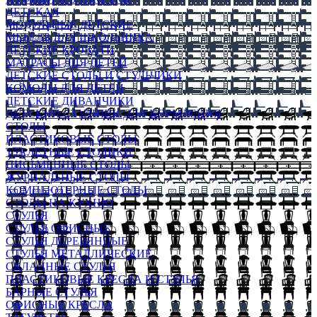
ДЕТСКАЯ
МОДУЛЬНЫЕ ДЕТСКИЕ
МЕБЕЛЬ ДЛЯ ШКОЛЬНИКА
ДЕТСКИЕ КРОВАТИ
МАТРАСЫ ДЛЯ ДЕТЕЙ
ДЕТСКИЕ СТОЛЫ И СТУЛЬЧИКИ
КОМОДЫ ДЛЯ ДЕТЕЙ
ДЕТСКИЕ ДИВАНЧИКИ
ДЕТСКИЙ СТУЛЬЧИК ДЛЯ КОРМЛЕНИЯ
СТОЛЫ
ПЛАСТИКОВЫЕ СТОЛЫ
ТУАЛЕТНЫЕ СТОЛИКИ
ПИСЬМЕННЫЕ СТОЛЫ
ЖУРНАЛЬНЫЕ СТОЛЫ
КОМПЬЮТЕРНЫЕ СТОЛЫ
СТОЛЫ НА КУХНЮ
СТУЛЬЯ
СТУЛЬЯ ОФИСНЫЕ
СТУЛЬЯ ДЕРЕВЯННЫЕ
СТУЛЬЯ МЕТАЛЛИЧЕСКИЕ
СКЛАДНЫЕ СТУЛЬЯ
ПЛАСТИКОВЫЕ КРЕСЛА И СТУЛЬЯ
БАРНЫЕ СТУЛЬЯ
ОФИСНЫЕ КРЕСЛА