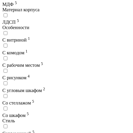
5
МДФ
Материал корпуса
5
ЛДСП
Особенности
1
С витриной
1
С комодом
5
С рабочим местом
4
С рисунком
2
С угловым шкафом
5
Со стеллажом
5
Со шкафом
Стиль
5