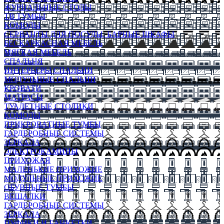
ЖУРНАЛЬНЫЕ СТОЛЫ
ТВ ТУМБЫ
КОМОДЫ
СЕРВАНТЫ ДЛЯ ПОСУДЫ, БАРНЫЕ ШКАФЫ
БЕСКАРКАСНАЯ МЕБЕЛЬ
МЯГКАЯ МЕБЕЛЬ
СПАЛЬНЯ
ИНТЕРЬЕРЫ СПАЛЬНИ
МОДУЛЬНЫЕ СПАЛЬНИ
КРОВАТИ
МАТРАСЫ
ТУАЛЕТНЫЕ СТОЛИКИ
КОМОДЫ
ПРИКРОВАТНЫЕ ТУМБЫ
ГАРДЕРОБНЫЕ СИСТЕМЫ
ЗЕРКАЛА
ЭЛЕКТРОКАМИНЫ
ПРИХОЖАЯ
МАЛЕНЬКИЕ ПРИХОЖИЕ
МОДУЛЬНЫЕ ПРИХОЖИЕ
ОБУВНЫЕ ТУМБЫ
ВЕШАЛКИ
ГАРДЕРОБНЫЕ СИСТЕМЫ
ЗЕРКАЛА
ПУФИКИ И БАНКЕТКИ