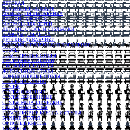
ДЕТСКАЯ
МОДУЛЬНЫЕ ДЕТСКИЕ
МЕБЕЛЬ ДЛЯ ШКОЛЬНИКА
ДЕТСКИЕ КРОВАТИ
МАТРАСЫ ДЛЯ ДЕТЕЙ
ДЕТСКИЕ СТОЛЫ И СТУЛЬЧИКИ
КОМОДЫ ДЛЯ ДЕТЕЙ
ДЕТСКИЕ ДИВАНЧИКИ
ДЕТСКИЙ СТУЛЬЧИК ДЛЯ КОРМЛЕНИЯ
СТОЛЫ
ПЛАСТИКОВЫЕ СТОЛЫ
ТУАЛЕТНЫЕ СТОЛИКИ
ПИСЬМЕННЫЕ СТОЛЫ
ЖУРНАЛЬНЫЕ СТОЛЫ
КОМПЬЮТЕРНЫЕ СТОЛЫ
СТОЛЫ НА КУХНЮ
СТУЛЬЯ
СТУЛЬЯ ОФИСНЫЕ
СТУЛЬЯ ДЕРЕВЯННЫЕ
СТУЛЬЯ МЕТАЛЛИЧЕСКИЕ
СКЛАДНЫЕ СТУЛЬЯ
ПЛАСТИКОВЫЕ КРЕСЛА И СТУЛЬЯ
БАРНЫЕ СТУЛЬЯ
ОФИСНЫЕ КРЕСЛА
ТАБУРЕТЫ