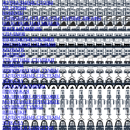
ЖУРНАЛЬНЫЕ СТОЛЫ
ТВ ТУМБЫ
КОМОДЫ
СЕРВАНТЫ ДЛЯ ПОСУДЫ, БАРНЫЕ ШКАФЫ
БЕСКАРКАСНАЯ МЕБЕЛЬ
МЯГКАЯ МЕБЕЛЬ
СПАЛЬНЯ
ИНТЕРЬЕРЫ СПАЛЬНИ
МОДУЛЬНЫЕ СПАЛЬНИ
КРОВАТИ
МАТРАСЫ
ТУАЛЕТНЫЕ СТОЛИКИ
КОМОДЫ
ПРИКРОВАТНЫЕ ТУМБЫ
ГАРДЕРОБНЫЕ СИСТЕМЫ
ЗЕРКАЛА
ЭЛЕКТРОКАМИНЫ
ПРИХОЖАЯ
МАЛЕНЬКИЕ ПРИХОЖИЕ
МОДУЛЬНЫЕ ПРИХОЖИЕ
ОБУВНЫЕ ТУМБЫ
ВЕШАЛКИ
ГАРДЕРОБНЫЕ СИСТЕМЫ
ЗЕРКАЛА
ПУФИКИ И БАНКЕТКИ