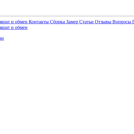
зврат и обмен
Контакты
Сборка
Замер
Статьи
Отзывы
Вопросы
зврат и обмен
ли