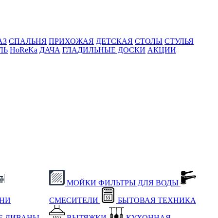
АЗ
СПАЛЬНЯ
ПРИХОЖАЯ
ДЕТСКАЯ
СТОЛЫ
СТУЛЬЯ
ЛЬ
HoReKa
ДАЧА
ГЛАДИЛЬНЫЕ ДОСКИ
АКЦИИ
МОЙКИ
ФИЛЬТРЫ ДЛЯ ВОДЫ
ХНИ
СМЕСИТЕЛИ
БЫТОВАЯ ТЕХНИКА
Е
ДИВАНЫ
ВЫТЯЖКИ
КУХОННАЯ