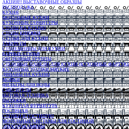
АКЦИЯ!! ВЫСТАВОЧНЫЕ ОБРАЗЦЫ
РАСПРОДАЖА
КУХНЯ
МОДУЛЬНЫЕ КУХНИ
КУХОННЫЕ ГАРНИТУРЫ
СТОЛЫ НА КУХНЮ
СТОЛЫ КНИЖКИ
СТУЛЬЯ ДЛЯ КУХНИ
ТАБУРЕТЫ
СТОЛЕШНИЦЫ ДЛЯ КУХНИ
БАРНЫЕ СТУЛЬЯ
ОБЕДЕННЫЕ ГРУППЫ
СТЕНОВЫЕ ПАНЕЛИ ДЛЯ КУХНИ (КУХОННЫЕ ФАРТУКИ
КУХОННЫЕ УГОЛКИ МЯГКИЕ
ДИВАНЫ НА КУХНЮ
МОЙКИ
ФИЛЬТРЫ ДЛЯ ВОДЫ
СМЕСИТЕЛИ
БЫТОВАЯ ТЕХНИКА
ВЫТЯЖКИ
КУХОННАЯ ФУРНИТУРА
ГОСТИНАЯ
СТЕНКИ В ГОСТИНУЮ
МОДУЛЬНЫЕ СИСТЕМЫ ДЛЯ ГОСТИНОЙ
ЭЛЕКТРОКАМИНЫ