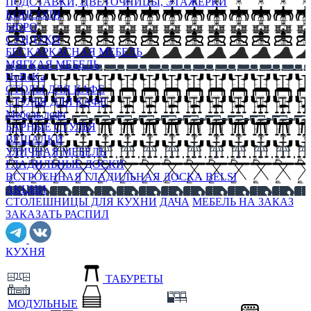
ПОДСТАВКИ, ЦВЕТОЧНИЦЫ, ЭТАЖЕРКИ
КОНСОЛИ
БЮРО
СУНДУКИ
БЕСКАРКАСНАЯ МЕБЕЛЬ
МЯГКАЯ МЕБЕЛЬ
HoReKa
СТОЛЫ ДЛЯ КАФЕ
СТУЛЬЯ ДЛЯ КАФЕ
Мебель лофт
БАРНЫЕ СТУЛЬЯ
ВЕШАЛКИ
УЛИЧНАЯ МЕБЕЛЬ
ГЛАДИЛЬНЫЕ ДОСКИ
ВСТРОЕННАЯ ГЛАДИЛЬНАЯ ДОСКА BELSI
АКЦИИ
СТОЛЕШНИЦЫ ДЛЯ КУХНИ
ДАЧА
МЕБЕЛЬ НА ЗАКАЗ
ЗАКАЗАТЬ РАСПИЛ
КУХНЯ
ТАБУРЕТЫ
МОДУЛЬНЫЕ