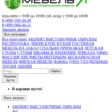
пнд-пятн: с 9:00 до 19:00 суб, вскр: с 9:00 до 18:00
8 (499) 350-50-29
8 (499) 964-44-11
Заказать звонок
Все категории
Все категории
АКЦИЯ!! ВЫСТАВОЧНЫЕ ОБРАЗЦЫ
РАСПРОДАЖА
ДВЕРИ КУПЕ
КУХНЯ
ГОСТИНАЯ
МЕБЕЛЬ НА ЗАКАЗ
СПАЛЬНЯ
ПРИХОЖАЯ
ДЕТСКАЯ
СТОЛЫ
СТУЛЬЯ
ШКАФЫ И ХРАНЕНИЕ
ЗЕРКАЛА
ОФИС
МАССИВ
ПРЕДМЕТЫ ИНТЕРЬЕРА
БЕСКАРКАСНАЯ
МЕБЕЛЬ
МЯГКАЯ МЕБЕЛЬ
HoReKa
ДАЧА
ГЛАДИЛЬНЫЕ
ДОСКИ
АКЦИИ
Найти
Корзина
пуста
В корзине пусто!
Весь каталог
АКЦИЯ!! ВЫСТАВОЧНЫЕ ОБРАЗЦЫ