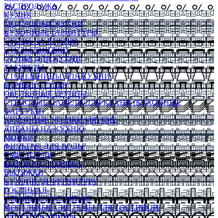
РАСПРОДАЖА
КУХНЯ
МОДУЛЬНЫЕ КУХНИ
КУХОННЫЕ ГАРНИТУРЫ
СТОЛЫ НА КУХНЮ
СТОЛЫ КНИЖКИ
СТУЛЬЯ ДЛЯ КУХНИ
ТАБУРЕТЫ
СТОЛЕШНИЦЫ ДЛЯ КУХНИ
БАРНЫЕ СТУЛЬЯ
ОБЕДЕННЫЕ ГРУППЫ
СТЕНОВЫЕ ПАНЕЛИ ДЛЯ КУХНИ (КУХОННЫЕ
ФАРТУКИ)
КУХОННЫЕ УГОЛКИ МЯГКИЕ
ДИВАНЫ НА КУХНЮ
МОЙКИ
ФИЛЬТРЫ ДЛЯ ВОДЫ
СМЕСИТЕЛИ
БЫТОВАЯ ТЕХНИКА
ВЫТЯЖКИ
КУХОННАЯ ФУРНИТУРА
ГОСТИНАЯ
СТЕНКИ В ГОСТИНУЮ
МОДУЛЬНЫЕ СИСТЕМЫ ДЛЯ ГОСТИНОЙ
ЭЛЕКТРОКАМИНЫ