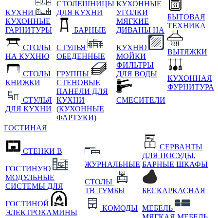
СТОЛЕШНИЦЫ
КУХОННЫЕ
КУХНИ
ДЛЯ КУХНИ
УГОЛКИ
БЫТОВАЯ
КУХОННЫЕ
МЯГКИЕ
ТЕХНИКА
ГАРНИТУРЫ
БАРНЫЕ
ДИВАНЫ НА
СТОЛЫ
СТУЛЬЯ
КУХНЮ
ВЫТЯЖКИ
НА КУХНЮ
ОБЕДЕННЫЕ
МОЙКИ
ФИЛЬТРЫ
СТОЛЫ
ГРУППЫ
ДЛЯ ВОДЫ
КУХОННАЯ
КНИЖКИ
СТЕНОВЫЕ
ФУРНИТУРА
ПАНЕЛИ ДЛЯ
СТУЛЬЯ
КУХНИ
СМЕСИТЕЛИ
ДЛЯ КУХНИ
(КУХОННЫЕ
ФАРТУКИ)
ГОСТИНАЯ
СЕРВАНТЫ
СТЕНКИ В
ДЛЯ ПОСУДЫ,
ЖУРНАЛЬНЫЕ
БАРНЫЕ ШКАФЫ
ГОСТИНУЮ
МОДУЛЬНЫЕ
СТОЛЫ
СИСТЕМЫ ДЛЯ
ТВ ТУМБЫ
БЕСКАРКАСНАЯ
ГОСТИНОЙ
КОМОДЫ
МЕБЕЛЬ
ЭЛЕКТРОКАМИНЫ
МЯГКАЯ МЕБЕЛЬ