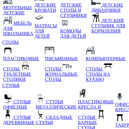
ДЕТСКИЕ
ДЕТСКИЕ
ДЕТСКИЕ
МОДУЛЬНЫЕ
КРОВАТИ
СТОЛЫ И
ДИВАНЧИКИ
ДЕТСКИЕ
СТУЛЬЧИКИ
ДЕТСКИЙ
МЕБЕЛЬ
МАТРАСЫ
СТУЛЬЧИК ДЛЯ
ДЛЯ
ДЛЯ
КОМОДЫ
КОРМЛЕНИЯ
ШКОЛЬНИКА
ДЕТЕЙ
ДЛЯ ДЕТЕЙ
СТОЛЫ
ПЛАСТИКОВЫЕ
ПИСЬМЕННЫЕ
КОМПЬЮТЕРНЫЕ
СТОЛЫ
СТОЛЫ
СТОЛЫ
ТУАЛЕТНЫЕ
ЖУРНАЛЬНЫЕ
СТОЛЫ НА
СТОЛИКИ
СТОЛЫ
КУХНЮ
СТУЛЬЯ
СТУЛЬЯ
СТУЛЬЯ
ПЛАСТИКОВЫЕ
ОФИС
ОФИСНЫЕ
МЕТАЛЛИЧЕСКИЕ
КРЕСЛА И
КРЕС
СТУЛЬЯ
СКЛАДНЫЕ
СТУЛЬЯ
ДЕРЕВЯННЫЕ
СТУЛЬЯ
БАРНЫЕ
ТАБУ
СТУЛЬЯ