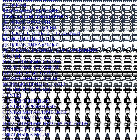
ДЕТСКАЯ
МОДУЛЬНЫЕ ДЕТСКИЕ
МЕБЕЛЬ ДЛЯ ШКОЛЬНИКА
ДЕТСКИЕ КРОВАТИ
МАТРАСЫ ДЛЯ ДЕТЕЙ
ДЕТСКИЕ СТОЛЫ И СТУЛЬЧИКИ
КОМОДЫ ДЛЯ ДЕТЕЙ
ДЕТСКИЕ ДИВАНЧИКИ
ДЕТСКИЙ СТУЛЬЧИК ДЛЯ КОРМЛЕНИЯ
СТОЛЫ
ПЛАСТИКОВЫЕ СТОЛЫ
ТУАЛЕТНЫЕ СТОЛИКИ
ПИСЬМЕННЫЕ СТОЛЫ
ЖУРНАЛЬНЫЕ СТОЛЫ
КОМПЬЮТЕРНЫЕ СТОЛЫ
СТОЛЫ НА КУХНЮ
СТУЛЬЯ
СТУЛЬЯ ОФИСНЫЕ
СТУЛЬЯ ДЕРЕВЯННЫЕ
СТУЛЬЯ МЕТАЛЛИЧЕСКИЕ
СКЛАДНЫЕ СТУЛЬЯ
ПЛАСТИКОВЫЕ КРЕСЛА И СТУЛЬЯ
БАРНЫЕ СТУЛЬЯ
ОФИСНЫЕ КРЕСЛА