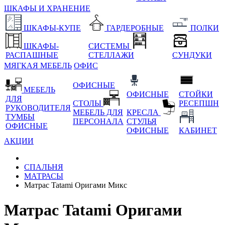
ШКАФЫ И ХРАНЕНИЕ
ШКАФЫ-КУПЕ
ГАРДЕРОБНЫЕ
ПОЛКИ
ШКАФЫ-
СИСТЕМЫ
РАСПАШНЫЕ
СТЕЛЛАЖИ
СУНДУКИ
МЯГКАЯ МЕБЕЛЬ
ОФИС
ОФИСНЫЕ
МЕБЕЛЬ
ОФИСНЫЕ
СТОЙКИ
ДЛЯ
СТОЛЫ
РЕСЕПШН
РУКОВОДИТЕЛЯ
МЕБЕЛЬ ДЛЯ
КРЕСЛА
ТУМБЫ
ПЕРСОНАЛА
СТУЛЬЯ
ОФИСНЫЕ
ОФИСНЫЕ
КАБИНЕТ
АКЦИИ
СПАЛЬНЯ
МАТРАСЫ
Матрас Tatami Оригами Микс
Матрас Tatami Оригами