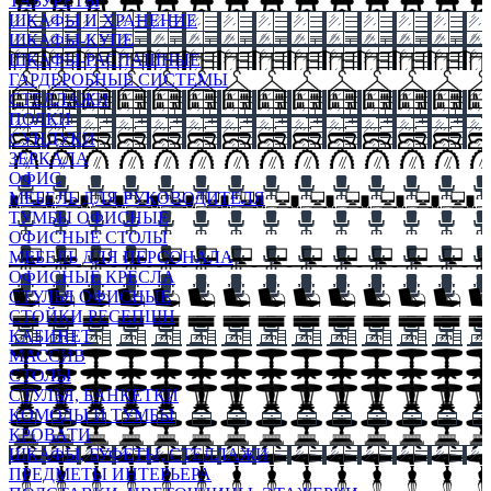
ТАБУРЕТЫ
ШКАФЫ И ХРАНЕНИЕ
ШКАФЫ-КУПЕ
ШКАФЫ-РАСПАШНЫЕ
ГАРДЕРОБНЫЕ СИСТЕМЫ
СТЕЛЛАЖИ
ПОЛКИ
СУНДУКИ
ЗЕРКАЛА
ОФИС
МЕБЕЛЬ ДЛЯ РУКОВОДИТЕЛЯ
ТУМБЫ ОФИСНЫЕ
ОФИСНЫЕ СТОЛЫ
МЕБЕЛЬ ДЛЯ ПЕРСОНАЛА
ОФИСНЫЕ КРЕСЛА
СТУЛЬЯ ОФИСНЫЕ
СТОЙКИ РЕСЕПШН
КАБИНЕТ
МАССИВ
СТОЛЫ
СТУЛЬЯ, БАНКЕТКИ
КОМОДЫ И ТУМБЫ
КРОВАТИ
ШКАФЫ, БУФЕТЫ, СТЕЛЛАЖИ
ПРЕДМЕТЫ ИНТЕРЬЕРА