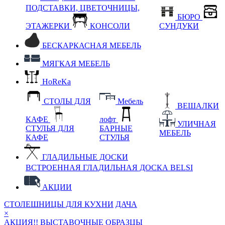
ПОДСТАВКИ, ЦВЕТОЧНИЦЫ,
БЮРО
ЭТАЖЕРКИ
КОНСОЛИ
СУНДУКИ
БЕСКАРКАСНАЯ МЕБЕЛЬ
МЯГКАЯ МЕБЕЛЬ
HoReKa
СТОЛЫ ДЛЯ
Мебель
ВЕШАЛКИ
КАФЕ
лофт
УЛИЧНАЯ
СТУЛЬЯ ДЛЯ
БАРНЫЕ
МЕБЕЛЬ
КАФЕ
СТУЛЬЯ
ГЛАДИЛЬНЫЕ ДОСКИ
ВСТРОЕННАЯ ГЛАДИЛЬНАЯ ДОСКА BELSI
АКЦИИ
СТОЛЕШНИЦЫ ДЛЯ КУХНИ
ДАЧА
×
АКЦИЯ!! ВЫСТАВОЧНЫЕ ОБРАЗЦЫ