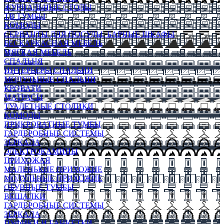
ЖУРНАЛЬНЫЕ СТОЛЫ
ТВ ТУМБЫ
КОМОДЫ
СЕРВАНТЫ ДЛЯ ПОСУДЫ, БАРНЫЕ ШКАФЫ
БЕСКАРКАСНАЯ МЕБЕЛЬ
МЯГКАЯ МЕБЕЛЬ
СПАЛЬНЯ
ИНТЕРЬЕРЫ СПАЛЬНИ
МОДУЛЬНЫЕ СПАЛЬНИ
КРОВАТИ
МАТРАСЫ
ТУАЛЕТНЫЕ СТОЛИКИ
КОМОДЫ
ПРИКРОВАТНЫЕ ТУМБЫ
ГАРДЕРОБНЫЕ СИСТЕМЫ
ЗЕРКАЛА
ЭЛЕКТРОКАМИНЫ
ПРИХОЖАЯ
МАЛЕНЬКИЕ ПРИХОЖИЕ
МОДУЛЬНЫЕ ПРИХОЖИЕ
ОБУВНЫЕ ТУМБЫ
ВЕШАЛКИ
ГАРДЕРОБНЫЕ СИСТЕМЫ
ЗЕРКАЛА
ПУФИКИ И БАНКЕТКИ