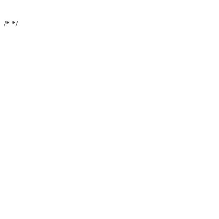
/*
*/