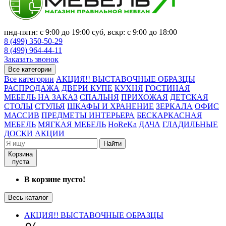
пнд-пятн: с 9:00 до 19:00 суб, вскр: с 9:00 до 18:00
8 (499) 350-50-29
8 (499) 964-44-11
Заказать звонок
Все категории
Все категории
АКЦИЯ!! ВЫСТАВОЧНЫЕ ОБРАЗЦЫ
РАСПРОДАЖА
ДВЕРИ КУПЕ
КУХНЯ
ГОСТИНАЯ
МЕБЕЛЬ НА ЗАКАЗ
СПАЛЬНЯ
ПРИХОЖАЯ
ДЕТСКАЯ
СТОЛЫ
СТУЛЬЯ
ШКАФЫ И ХРАНЕНИЕ
ЗЕРКАЛА
ОФИС
МАССИВ
ПРЕДМЕТЫ ИНТЕРЬЕРА
БЕСКАРКАСНАЯ
МЕБЕЛЬ
МЯГКАЯ МЕБЕЛЬ
HoReKa
ДАЧА
ГЛАДИЛЬНЫЕ
ДОСКИ
АКЦИИ
Найти
Корзина
пуста
В корзине пусто!
Весь каталог
АКЦИЯ!! ВЫСТАВОЧНЫЕ ОБРАЗЦЫ