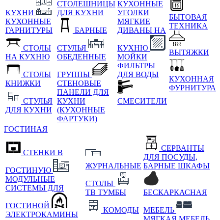
СТОЛЕШНИЦЫ
КУХОННЫЕ
КУХНИ
ДЛЯ КУХНИ
УГОЛКИ
БЫТОВАЯ
КУХОННЫЕ
МЯГКИЕ
ТЕХНИКА
ГАРНИТУРЫ
БАРНЫЕ
ДИВАНЫ НА
СТОЛЫ
СТУЛЬЯ
КУХНЮ
ВЫТЯЖКИ
НА КУХНЮ
ОБЕДЕННЫЕ
МОЙКИ
ФИЛЬТРЫ
СТОЛЫ
ГРУППЫ
ДЛЯ ВОДЫ
КУХОННАЯ
КНИЖКИ
СТЕНОВЫЕ
ФУРНИТУРА
ПАНЕЛИ ДЛЯ
СТУЛЬЯ
КУХНИ
СМЕСИТЕЛИ
ДЛЯ КУХНИ
(КУХОННЫЕ
ФАРТУКИ)
ГОСТИНАЯ
СЕРВАНТЫ
СТЕНКИ В
ДЛЯ ПОСУДЫ,
ЖУРНАЛЬНЫЕ
БАРНЫЕ ШКАФЫ
ГОСТИНУЮ
МОДУЛЬНЫЕ
СТОЛЫ
СИСТЕМЫ ДЛЯ
ТВ ТУМБЫ
БЕСКАРКАСНАЯ
ГОСТИНОЙ
КОМОДЫ
МЕБЕЛЬ
ЭЛЕКТРОКАМИНЫ
МЯГКАЯ МЕБЕЛЬ