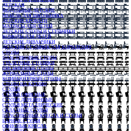
ДЕТСКАЯ
МОДУЛЬНЫЕ ДЕТСКИЕ
МЕБЕЛЬ ДЛЯ ШКОЛЬНИКА
ДЕТСКИЕ КРОВАТИ
МАТРАСЫ ДЛЯ ДЕТЕЙ
ДЕТСКИЕ СТОЛЫ И СТУЛЬЧИКИ
КОМОДЫ ДЛЯ ДЕТЕЙ
ДЕТСКИЕ ДИВАНЧИКИ
ДЕТСКИЙ СТУЛЬЧИК ДЛЯ КОРМЛЕНИЯ
СТОЛЫ
ПЛАСТИКОВЫЕ СТОЛЫ
ТУАЛЕТНЫЕ СТОЛИКИ
ПИСЬМЕННЫЕ СТОЛЫ
ЖУРНАЛЬНЫЕ СТОЛЫ
КОМПЬЮТЕРНЫЕ СТОЛЫ
СТОЛЫ НА КУХНЮ
СТУЛЬЯ
СТУЛЬЯ ОФИСНЫЕ
СТУЛЬЯ ДЕРЕВЯННЫЕ
СТУЛЬЯ МЕТАЛЛИЧЕСКИЕ
СКЛАДНЫЕ СТУЛЬЯ
ПЛАСТИКОВЫЕ КРЕСЛА И СТУЛЬЯ
БАРНЫЕ СТУЛЬЯ
ОФИСНЫЕ КРЕСЛА