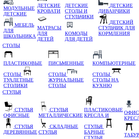
ДЕТСКИЕ
ДЕТСКИЕ
ДЕТСКИЕ
МОДУЛЬНЫЕ
КРОВАТИ
СТОЛЫ И
ДИВАНЧИКИ
ДЕТСКИЕ
СТУЛЬЧИКИ
ДЕТСКИЙ
МЕБЕЛЬ
МАТРАСЫ
СТУЛЬЧИК ДЛЯ
ДЛЯ
ДЛЯ
КОМОДЫ
КОРМЛЕНИЯ
ШКОЛЬНИКА
ДЕТЕЙ
ДЛЯ ДЕТЕЙ
СТОЛЫ
ПЛАСТИКОВЫЕ
ПИСЬМЕННЫЕ
КОМПЬЮТЕРНЫЕ
СТОЛЫ
СТОЛЫ
СТОЛЫ
ТУАЛЕТНЫЕ
ЖУРНАЛЬНЫЕ
СТОЛЫ НА
СТОЛИКИ
СТОЛЫ
КУХНЮ
СТУЛЬЯ
СТУЛЬЯ
СТУЛЬЯ
ПЛАСТИКОВЫЕ
ОФИС
ОФИСНЫЕ
МЕТАЛЛИЧЕСКИЕ
КРЕСЛА И
КРЕС
СТУЛЬЯ
СКЛАДНЫЕ
СТУЛЬЯ
ДЕРЕВЯННЫЕ
СТУЛЬЯ
БАРНЫЕ
ТАБУ
СТУЛЬЯ