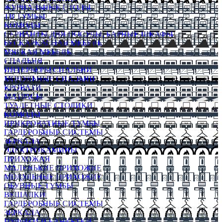
ЖУРНАЛЬНЫЕ СТОЛЫ
ТВ ТУМБЫ
КОМОДЫ
СЕРВАНТЫ ДЛЯ ПОСУДЫ, БАРНЫЕ ШКАФЫ
БЕСКАРКАСНАЯ МЕБЕЛЬ
МЯГКАЯ МЕБЕЛЬ
СПАЛЬНЯ
ИНТЕРЬЕРЫ СПАЛЬНИ
МОДУЛЬНЫЕ СПАЛЬНИ
КРОВАТИ
МАТРАСЫ
ТУАЛЕТНЫЕ СТОЛИКИ
КОМОДЫ
ПРИКРОВАТНЫЕ ТУМБЫ
ГАРДЕРОБНЫЕ СИСТЕМЫ
ЗЕРКАЛА
ЭЛЕКТРОКАМИНЫ
ПРИХОЖАЯ
МАЛЕНЬКИЕ ПРИХОЖИЕ
МОДУЛЬНЫЕ ПРИХОЖИЕ
ОБУВНЫЕ ТУМБЫ
ВЕШАЛКИ
ГАРДЕРОБНЫЕ СИСТЕМЫ
ЗЕРКАЛА
ПУФИКИ И БАНКЕТКИ