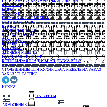
ПОДСТАВКИ, ЦВЕТОЧНИЦЫ, ЭТАЖЕРКИ
КОНСОЛИ
БЮРО
СУНДУКИ
БЕСКАРКАСНАЯ МЕБЕЛЬ
МЯГКАЯ МЕБЕЛЬ
HoReKa
СТОЛЫ ДЛЯ КАФЕ
СТУЛЬЯ ДЛЯ КАФЕ
Мебель лофт
БАРНЫЕ СТУЛЬЯ
ВЕШАЛКИ
УЛИЧНАЯ МЕБЕЛЬ
ГЛАДИЛЬНЫЕ ДОСКИ
ВСТРОЕННАЯ ГЛАДИЛЬНАЯ ДОСКА BELSI
АКЦИИ
СТОЛЕШНИЦЫ ДЛЯ КУХНИ
ДАЧА
МЕБЕЛЬ НА ЗАКАЗ
ЗАКАЗАТЬ РАСПИЛ
КУХНЯ
ТАБУРЕТЫ
МОДУЛЬНЫЕ