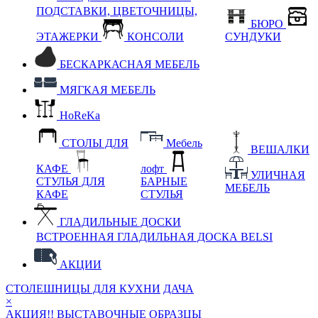
ПОДСТАВКИ, ЦВЕТОЧНИЦЫ,
БЮРО
ЭТАЖЕРКИ
КОНСОЛИ
СУНДУКИ
БЕСКАРКАСНАЯ МЕБЕЛЬ
МЯГКАЯ МЕБЕЛЬ
HoReKa
СТОЛЫ ДЛЯ
Мебель
ВЕШАЛКИ
КАФЕ
лофт
УЛИЧНАЯ
СТУЛЬЯ ДЛЯ
БАРНЫЕ
МЕБЕЛЬ
КАФЕ
СТУЛЬЯ
ГЛАДИЛЬНЫЕ ДОСКИ
ВСТРОЕННАЯ ГЛАДИЛЬНАЯ ДОСКА BELSI
АКЦИИ
СТОЛЕШНИЦЫ ДЛЯ КУХНИ
ДАЧА
×
АКЦИЯ!! ВЫСТАВОЧНЫЕ ОБРАЗЦЫ