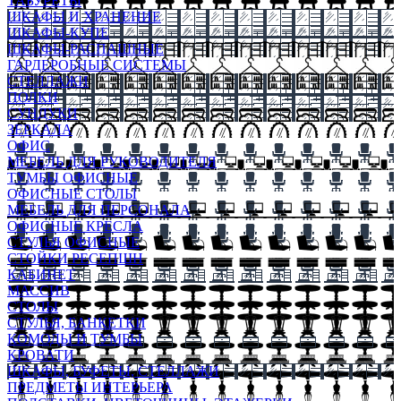
ТАБУРЕТЫ
ШКАФЫ И ХРАНЕНИЕ
ШКАФЫ-КУПЕ
ШКАФЫ-РАСПАШНЫЕ
ГАРДЕРОБНЫЕ СИСТЕМЫ
СТЕЛЛАЖИ
ПОЛКИ
СУНДУКИ
ЗЕРКАЛА
ОФИС
МЕБЕЛЬ ДЛЯ РУКОВОДИТЕЛЯ
ТУМБЫ ОФИСНЫЕ
ОФИСНЫЕ СТОЛЫ
МЕБЕЛЬ ДЛЯ ПЕРСОНАЛА
ОФИСНЫЕ КРЕСЛА
СТУЛЬЯ ОФИСНЫЕ
СТОЙКИ РЕСЕПШН
КАБИНЕТ
МАССИВ
СТОЛЫ
СТУЛЬЯ, БАНКЕТКИ
КОМОДЫ И ТУМБЫ
КРОВАТИ
ШКАФЫ, БУФЕТЫ, СТЕЛЛАЖИ
ПРЕДМЕТЫ ИНТЕРЬЕРА