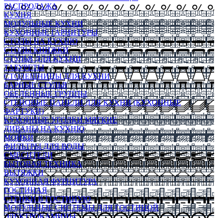
РАСПРОДАЖА
КУХНЯ
МОДУЛЬНЫЕ КУХНИ
КУХОННЫЕ ГАРНИТУРЫ
СТОЛЫ НА КУХНЮ
СТОЛЫ КНИЖКИ
СТУЛЬЯ ДЛЯ КУХНИ
ТАБУРЕТЫ
СТОЛЕШНИЦЫ ДЛЯ КУХНИ
БАРНЫЕ СТУЛЬЯ
ОБЕДЕННЫЕ ГРУППЫ
СТЕНОВЫЕ ПАНЕЛИ ДЛЯ КУХНИ (КУХОННЫЕ
ФАРТУКИ)
КУХОННЫЕ УГОЛКИ МЯГКИЕ
ДИВАНЫ НА КУХНЮ
МОЙКИ
ФИЛЬТРЫ ДЛЯ ВОДЫ
СМЕСИТЕЛИ
БЫТОВАЯ ТЕХНИКА
ВЫТЯЖКИ
КУХОННАЯ ФУРНИТУРА
ГОСТИНАЯ
СТЕНКИ В ГОСТИНУЮ
МОДУЛЬНЫЕ СИСТЕМЫ ДЛЯ ГОСТИНОЙ
ЭЛЕКТРОКАМИНЫ