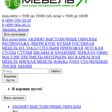
пнд-пятн: с 9:00 до 19:00 суб, вскр: с 9:00 до 18:00
8 (499) 350-50-29
8 (499) 964-44-11
Заказать звонок
Все категории
Все категории
АКЦИЯ!! ВЫСТАВОЧНЫЕ ОБРАЗЦЫ
РАСПРОДАЖА
ДВЕРИ КУПЕ
КУХНЯ
ГОСТИНАЯ
МЕБЕЛЬ НА ЗАКАЗ
СПАЛЬНЯ
ПРИХОЖАЯ
ДЕТСКАЯ
СТОЛЫ
СТУЛЬЯ
ШКАФЫ И ХРАНЕНИЕ
ЗЕРКАЛА
ОФИС
МАССИВ
ПРЕДМЕТЫ ИНТЕРЬЕРА
БЕСКАРКАСНАЯ
МЕБЕЛЬ
МЯГКАЯ МЕБЕЛЬ
HoReKa
ДАЧА
ГЛАДИЛЬНЫЕ
ДОСКИ
АКЦИИ
Найти
Корзина
пуста
В корзине пусто!
Весь каталог
АКЦИЯ!! ВЫСТАВОЧНЫЕ ОБРАЗЦЫ