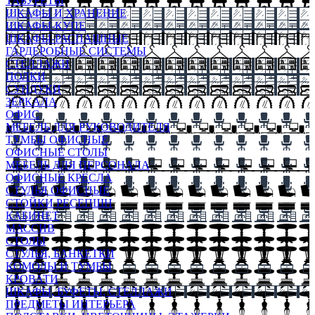
ТАБУРЕТЫ
ШКАФЫ И ХРАНЕНИЕ
ШКАФЫ-КУПЕ
ШКАФЫ-РАСПАШНЫЕ
ГАРДЕРОБНЫЕ СИСТЕМЫ
СТЕЛЛАЖИ
ПОЛКИ
СУНДУКИ
ЗЕРКАЛА
ОФИС
МЕБЕЛЬ ДЛЯ РУКОВОДИТЕЛЯ
ТУМБЫ ОФИСНЫЕ
ОФИСНЫЕ СТОЛЫ
МЕБЕЛЬ ДЛЯ ПЕРСОНАЛА
ОФИСНЫЕ КРЕСЛА
СТУЛЬЯ ОФИСНЫЕ
СТОЙКИ РЕСЕПШН
КАБИНЕТ
МАССИВ
СТОЛЫ
СТУЛЬЯ, БАНКЕТКИ
КОМОДЫ И ТУМБЫ
КРОВАТИ
ШКАФЫ, БУФЕТЫ, СТЕЛЛАЖИ
ПРЕДМЕТЫ ИНТЕРЬЕРА