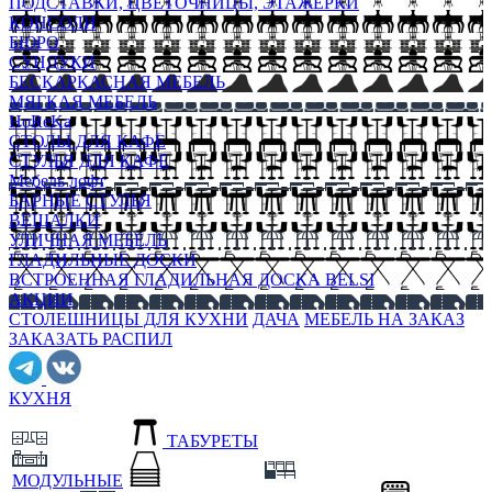
ПОДСТАВКИ, ЦВЕТОЧНИЦЫ, ЭТАЖЕРКИ
КОНСОЛИ
БЮРО
СУНДУКИ
БЕСКАРКАСНАЯ МЕБЕЛЬ
МЯГКАЯ МЕБЕЛЬ
HoReKa
СТОЛЫ ДЛЯ КАФЕ
СТУЛЬЯ ДЛЯ КАФЕ
Мебель лофт
БАРНЫЕ СТУЛЬЯ
ВЕШАЛКИ
УЛИЧНАЯ МЕБЕЛЬ
ГЛАДИЛЬНЫЕ ДОСКИ
ВСТРОЕННАЯ ГЛАДИЛЬНАЯ ДОСКА BELSI
АКЦИИ
СТОЛЕШНИЦЫ ДЛЯ КУХНИ
ДАЧА
МЕБЕЛЬ НА ЗАКАЗ
ЗАКАЗАТЬ РАСПИЛ
КУХНЯ
ТАБУРЕТЫ
МОДУЛЬНЫЕ