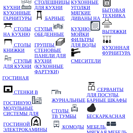
СТОЛЕШНИЦЫ
КУХОННЫЕ
КУХНИ
ДЛЯ КУХНИ
УГОЛКИ
БЫТОВАЯ
КУХОННЫЕ
МЯГКИЕ
ТЕХНИКА
ГАРНИТУРЫ
БАРНЫЕ
ДИВАНЫ НА
СТОЛЫ
СТУЛЬЯ
КУХНЮ
ВЫТЯЖКИ
НА КУХНЮ
ОБЕДЕННЫЕ
МОЙКИ
ФИЛЬТРЫ
СТОЛЫ
ГРУППЫ
ДЛЯ ВОДЫ
КУХОННАЯ
КНИЖКИ
СТЕНОВЫЕ
ФУРНИТУРА
ПАНЕЛИ ДЛЯ
СТУЛЬЯ
КУХНИ
СМЕСИТЕЛИ
ДЛЯ КУХНИ
(КУХОННЫЕ
ФАРТУКИ)
ГОСТИНАЯ
СЕРВАНТЫ
СТЕНКИ В
ДЛЯ ПОСУДЫ,
ЖУРНАЛЬНЫЕ
БАРНЫЕ ШКАФЫ
ГОСТИНУЮ
МОДУЛЬНЫЕ
СТОЛЫ
СИСТЕМЫ ДЛЯ
ТВ ТУМБЫ
БЕСКАРКАСНАЯ
ГОСТИНОЙ
КОМОДЫ
МЕБЕЛЬ
ЭЛЕКТРОКАМИНЫ
МЯГКАЯ МЕБЕЛЬ