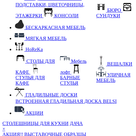
ПОДСТАВКИ, ЦВЕТОЧНИЦЫ,
БЮРО
ЭТАЖЕРКИ
КОНСОЛИ
СУНДУКИ
БЕСКАРКАСНАЯ МЕБЕЛЬ
МЯГКАЯ МЕБЕЛЬ
HoReKa
СТОЛЫ ДЛЯ
Мебель
ВЕШАЛКИ
КАФЕ
лофт
УЛИЧНАЯ
СТУЛЬЯ ДЛЯ
БАРНЫЕ
МЕБЕЛЬ
КАФЕ
СТУЛЬЯ
ГЛАДИЛЬНЫЕ ДОСКИ
ВСТРОЕННАЯ ГЛАДИЛЬНАЯ ДОСКА BELSI
АКЦИИ
СТОЛЕШНИЦЫ ДЛЯ КУХНИ
ДАЧА
×
АКЦИЯ!! ВЫСТАВОЧНЫЕ ОБРАЗЦЫ