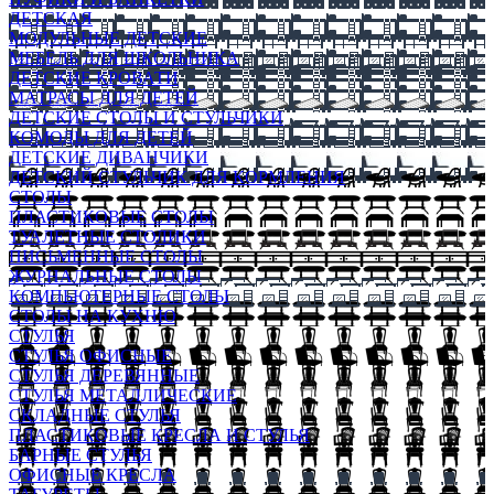
ДЕТСКАЯ
МОДУЛЬНЫЕ ДЕТСКИЕ
МЕБЕЛЬ ДЛЯ ШКОЛЬНИКА
ДЕТСКИЕ КРОВАТИ
МАТРАСЫ ДЛЯ ДЕТЕЙ
ДЕТСКИЕ СТОЛЫ И СТУЛЬЧИКИ
КОМОДЫ ДЛЯ ДЕТЕЙ
ДЕТСКИЕ ДИВАНЧИКИ
ДЕТСКИЙ СТУЛЬЧИК ДЛЯ КОРМЛЕНИЯ
СТОЛЫ
ПЛАСТИКОВЫЕ СТОЛЫ
ТУАЛЕТНЫЕ СТОЛИКИ
ПИСЬМЕННЫЕ СТОЛЫ
ЖУРНАЛЬНЫЕ СТОЛЫ
КОМПЬЮТЕРНЫЕ СТОЛЫ
СТОЛЫ НА КУХНЮ
СТУЛЬЯ
СТУЛЬЯ ОФИСНЫЕ
СТУЛЬЯ ДЕРЕВЯННЫЕ
СТУЛЬЯ МЕТАЛЛИЧЕСКИЕ
СКЛАДНЫЕ СТУЛЬЯ
ПЛАСТИКОВЫЕ КРЕСЛА И СТУЛЬЯ
БАРНЫЕ СТУЛЬЯ
ОФИСНЫЕ КРЕСЛА