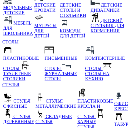
ДЕТСКИЕ
ДЕТСКИЕ
ДЕТСКИЕ
МОДУЛЬНЫЕ
КРОВАТИ
СТОЛЫ И
ДИВАНЧИКИ
ДЕТСКИЕ
СТУЛЬЧИКИ
ДЕТСКИЙ
МЕБЕЛЬ
МАТРАСЫ
СТУЛЬЧИК ДЛЯ
ДЛЯ
ДЛЯ
КОМОДЫ
КОРМЛЕНИЯ
ШКОЛЬНИКА
ДЕТЕЙ
ДЛЯ ДЕТЕЙ
СТОЛЫ
ПЛАСТИКОВЫЕ
ПИСЬМЕННЫЕ
КОМПЬЮТЕРНЫЕ
СТОЛЫ
СТОЛЫ
СТОЛЫ
ТУАЛЕТНЫЕ
ЖУРНАЛЬНЫЕ
СТОЛЫ НА
СТОЛИКИ
СТОЛЫ
КУХНЮ
СТУЛЬЯ
СТУЛЬЯ
СТУЛЬЯ
ПЛАСТИКОВЫЕ
ОФИС
ОФИСНЫЕ
МЕТАЛЛИЧЕСКИЕ
КРЕСЛА И
КРЕС
СТУЛЬЯ
СКЛАДНЫЕ
СТУЛЬЯ
ДЕРЕВЯННЫЕ
СТУЛЬЯ
БАРНЫЕ
ТАБУ
СТУЛЬЯ