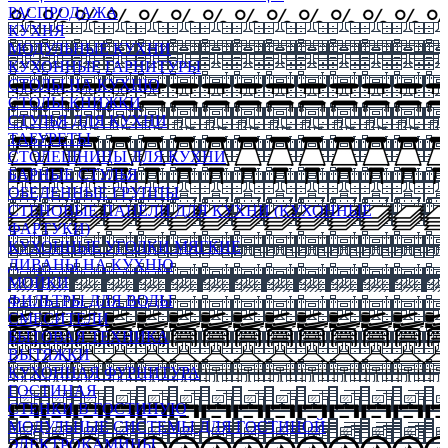
РАСПРОДАЖА
КУХНЯ
МОДУЛЬНЫЕ КУХНИ
КУХОННЫЕ ГАРНИТУРЫ
СТОЛЫ НА КУХНЮ
СТОЛЫ КНИЖКИ
СТУЛЬЯ ДЛЯ КУХНИ
ТАБУРЕТЫ
СТОЛЕШНИЦЫ ДЛЯ КУХНИ
БАРНЫЕ СТУЛЬЯ
ОБЕДЕННЫЕ ГРУППЫ
СТЕНОВЫЕ ПАНЕЛИ ДЛЯ КУХНИ (КУХОННЫЕ
ФАРТУКИ)
КУХОННЫЕ УГОЛКИ МЯГКИЕ
ДИВАНЫ НА КУХНЮ
МОЙКИ
ФИЛЬТРЫ ДЛЯ ВОДЫ
СМЕСИТЕЛИ
БЫТОВАЯ ТЕХНИКА
ВЫТЯЖКИ
КУХОННАЯ ФУРНИТУРА
ГОСТИНАЯ
СТЕНКИ В ГОСТИНУЮ
МОДУЛЬНЫЕ СИСТЕМЫ ДЛЯ ГОСТИНОЙ
ЭЛЕКТРОКАМИНЫ