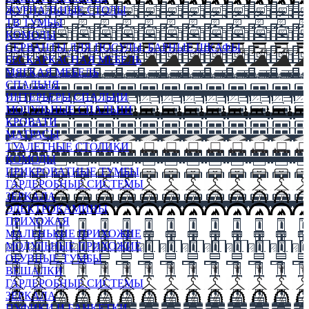
ЖУРНАЛЬНЫЕ СТОЛЫ
ТВ ТУМБЫ
КОМОДЫ
СЕРВАНТЫ ДЛЯ ПОСУДЫ, БАРНЫЕ ШКАФЫ
БЕСКАРКАСНАЯ МЕБЕЛЬ
МЯГКАЯ МЕБЕЛЬ
СПАЛЬНЯ
ИНТЕРЬЕРЫ СПАЛЬНИ
МОДУЛЬНЫЕ СПАЛЬНИ
КРОВАТИ
МАТРАСЫ
ТУАЛЕТНЫЕ СТОЛИКИ
КОМОДЫ
ПРИКРОВАТНЫЕ ТУМБЫ
ГАРДЕРОБНЫЕ СИСТЕМЫ
ЗЕРКАЛА
ЭЛЕКТРОКАМИНЫ
ПРИХОЖАЯ
МАЛЕНЬКИЕ ПРИХОЖИЕ
МОДУЛЬНЫЕ ПРИХОЖИЕ
ОБУВНЫЕ ТУМБЫ
ВЕШАЛКИ
ГАРДЕРОБНЫЕ СИСТЕМЫ
ЗЕРКАЛА
ПУФИКИ И БАНКЕТКИ