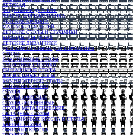
ДЕТСКАЯ
МОДУЛЬНЫЕ ДЕТСКИЕ
МЕБЕЛЬ ДЛЯ ШКОЛЬНИКА
ДЕТСКИЕ КРОВАТИ
МАТРАСЫ ДЛЯ ДЕТЕЙ
ДЕТСКИЕ СТОЛЫ И СТУЛЬЧИКИ
КОМОДЫ ДЛЯ ДЕТЕЙ
ДЕТСКИЕ ДИВАНЧИКИ
ДЕТСКИЙ СТУЛЬЧИК ДЛЯ КОРМЛЕНИЯ
СТОЛЫ
ПЛАСТИКОВЫЕ СТОЛЫ
ТУАЛЕТНЫЕ СТОЛИКИ
ПИСЬМЕННЫЕ СТОЛЫ
ЖУРНАЛЬНЫЕ СТОЛЫ
КОМПЬЮТЕРНЫЕ СТОЛЫ
СТОЛЫ НА КУХНЮ
СТУЛЬЯ
СТУЛЬЯ ОФИСНЫЕ
СТУЛЬЯ ДЕРЕВЯННЫЕ
СТУЛЬЯ МЕТАЛЛИЧЕСКИЕ
СКЛАДНЫЕ СТУЛЬЯ
ПЛАСТИКОВЫЕ КРЕСЛА И СТУЛЬЯ
БАРНЫЕ СТУЛЬЯ
ОФИСНЫЕ КРЕСЛА