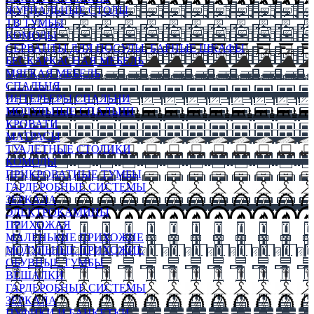
ЖУРНАЛЬНЫЕ СТОЛЫ
ТВ ТУМБЫ
КОМОДЫ
СЕРВАНТЫ ДЛЯ ПОСУДЫ, БАРНЫЕ ШКАФЫ
БЕСКАРКАСНАЯ МЕБЕЛЬ
МЯГКАЯ МЕБЕЛЬ
СПАЛЬНЯ
ИНТЕРЬЕРЫ СПАЛЬНИ
МОДУЛЬНЫЕ СПАЛЬНИ
КРОВАТИ
МАТРАСЫ
ТУАЛЕТНЫЕ СТОЛИКИ
КОМОДЫ
ПРИКРОВАТНЫЕ ТУМБЫ
ГАРДЕРОБНЫЕ СИСТЕМЫ
ЗЕРКАЛА
ЭЛЕКТРОКАМИНЫ
ПРИХОЖАЯ
МАЛЕНЬКИЕ ПРИХОЖИЕ
МОДУЛЬНЫЕ ПРИХОЖИЕ
ОБУВНЫЕ ТУМБЫ
ВЕШАЛКИ
ГАРДЕРОБНЫЕ СИСТЕМЫ
ЗЕРКАЛА
ПУФИКИ И БАНКЕТКИ