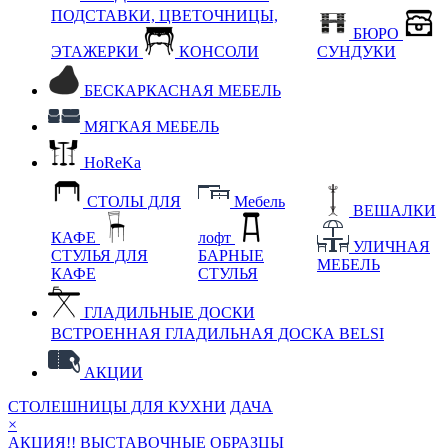
ПОДСТАВКИ, ЦВЕТОЧНИЦЫ,
БЮРО
ЭТАЖЕРКИ
КОНСОЛИ
СУНДУКИ
БЕСКАРКАСНАЯ МЕБЕЛЬ
МЯГКАЯ МЕБЕЛЬ
HoReKa
СТОЛЫ ДЛЯ
Мебель
ВЕШАЛКИ
КАФЕ
лофт
УЛИЧНАЯ
СТУЛЬЯ ДЛЯ
БАРНЫЕ
МЕБЕЛЬ
КАФЕ
СТУЛЬЯ
ГЛАДИЛЬНЫЕ ДОСКИ
ВСТРОЕННАЯ ГЛАДИЛЬНАЯ ДОСКА BELSI
АКЦИИ
СТОЛЕШНИЦЫ ДЛЯ КУХНИ
ДАЧА
×
АКЦИЯ!! ВЫСТАВОЧНЫЕ ОБРАЗЦЫ