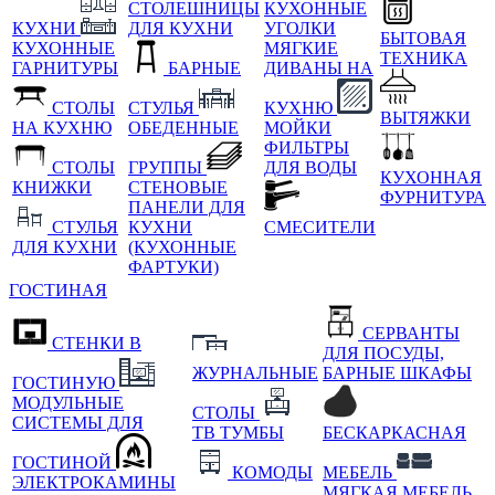
СТОЛЕШНИЦЫ
КУХОННЫЕ
КУХНИ
ДЛЯ КУХНИ
УГОЛКИ
БЫТОВАЯ
КУХОННЫЕ
МЯГКИЕ
ТЕХНИКА
ГАРНИТУРЫ
БАРНЫЕ
ДИВАНЫ НА
СТОЛЫ
СТУЛЬЯ
КУХНЮ
ВЫТЯЖКИ
НА КУХНЮ
ОБЕДЕННЫЕ
МОЙКИ
ФИЛЬТРЫ
СТОЛЫ
ГРУППЫ
ДЛЯ ВОДЫ
КУХОННАЯ
КНИЖКИ
СТЕНОВЫЕ
ФУРНИТУРА
ПАНЕЛИ ДЛЯ
СТУЛЬЯ
КУХНИ
СМЕСИТЕЛИ
ДЛЯ КУХНИ
(КУХОННЫЕ
ФАРТУКИ)
ГОСТИНАЯ
СЕРВАНТЫ
СТЕНКИ В
ДЛЯ ПОСУДЫ,
ЖУРНАЛЬНЫЕ
БАРНЫЕ ШКАФЫ
ГОСТИНУЮ
МОДУЛЬНЫЕ
СТОЛЫ
СИСТЕМЫ ДЛЯ
ТВ ТУМБЫ
БЕСКАРКАСНАЯ
ГОСТИНОЙ
КОМОДЫ
МЕБЕЛЬ
ЭЛЕКТРОКАМИНЫ
МЯГКАЯ МЕБЕЛЬ