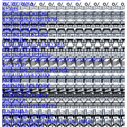
РАСПРОДАЖА
КУХНЯ
МОДУЛЬНЫЕ КУХНИ
КУХОННЫЕ ГАРНИТУРЫ
СТОЛЫ НА КУХНЮ
СТОЛЫ КНИЖКИ
СТУЛЬЯ ДЛЯ КУХНИ
ТАБУРЕТЫ
СТОЛЕШНИЦЫ ДЛЯ КУХНИ
БАРНЫЕ СТУЛЬЯ
ОБЕДЕННЫЕ ГРУППЫ
СТЕНОВЫЕ ПАНЕЛИ ДЛЯ КУХНИ (КУХОННЫЕ
ФАРТУКИ)
КУХОННЫЕ УГОЛКИ МЯГКИЕ
ДИВАНЫ НА КУХНЮ
МОЙКИ
ФИЛЬТРЫ ДЛЯ ВОДЫ
СМЕСИТЕЛИ
БЫТОВАЯ ТЕХНИКА
ВЫТЯЖКИ
КУХОННАЯ ФУРНИТУРА
ГОСТИНАЯ
СТЕНКИ В ГОСТИНУЮ
МОДУЛЬНЫЕ СИСТЕМЫ ДЛЯ ГОСТИНОЙ
ЭЛЕКТРОКАМИНЫ