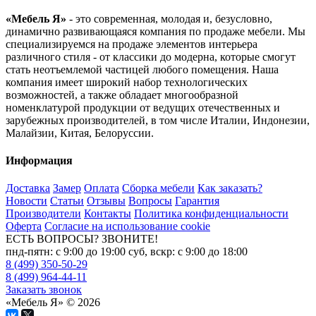
«Мебель Я»
- это современная, молодая и, безусловно,
динамично развивающаяся компания по продаже мебели. Мы
специализируемся на продаже элементов интерьера
различного стиля - от классики до модерна, которые смогут
стать неотъемлемой частицей любого помещения. Наша
компания имеет широкий набор технологических
возможностей, а также обладает многообразной
номенклатурой продукции от ведущих отечественных и
зарубежных производителей, в том числе Италии, Индонезии,
Малайзии, Китая, Белоруссии.
Информация
Доставка
Замер
Оплата
Сборка мебели
Как заказать?
Новости
Статьи
Отзывы
Вопросы
Гарантия
Производители
Контакты
Политика конфиденциальности
Оферта
Согласие на использование cookie
ЕСТЬ ВОПРОСЫ? ЗВОНИТЕ!
пнд-пятн: с 9:00 до 19:00 суб, вскр: с 9:00 до 18:00
8 (499) 350-50-29
8 (499) 964-44-11
Заказать звонок
«Мебель Я» © 2026