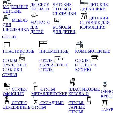
ДЕТСКИЕ
ДЕТСКИЕ
ДЕТСКИЕ
МОДУЛЬНЫЕ
КРОВАТИ
СТОЛЫ И
ДИВАНЧИКИ
ДЕТСКИЕ
СТУЛЬЧИКИ
ДЕТСКИЙ
МЕБЕЛЬ
МАТРАСЫ
СТУЛЬЧИК ДЛЯ
ДЛЯ
ДЛЯ
КОМОДЫ
КОРМЛЕНИЯ
ШКОЛЬНИКА
ДЕТЕЙ
ДЛЯ ДЕТЕЙ
СТОЛЫ
ПЛАСТИКОВЫЕ
ПИСЬМЕННЫЕ
КОМПЬЮТЕРНЫЕ
СТОЛЫ
СТОЛЫ
СТОЛЫ
ТУАЛЕТНЫЕ
ЖУРНАЛЬНЫЕ
СТОЛЫ НА
СТОЛИКИ
СТОЛЫ
КУХНЮ
СТУЛЬЯ
СТУЛЬЯ
СТУЛЬЯ
ПЛАСТИКОВЫЕ
ОФИС
ОФИСНЫЕ
МЕТАЛЛИЧЕСКИЕ
КРЕСЛА И
КРЕС
СТУЛЬЯ
СКЛАДНЫЕ
СТУЛЬЯ
ДЕРЕВЯННЫЕ
СТУЛЬЯ
БАРНЫЕ
ТАБУ
СТУЛЬЯ