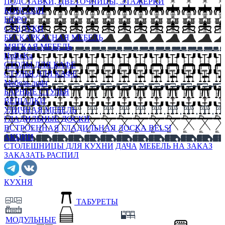
ПОДСТАВКИ, ЦВЕТОЧНИЦЫ, ЭТАЖЕРКИ
КОНСОЛИ
БЮРО
СУНДУКИ
БЕСКАРКАСНАЯ МЕБЕЛЬ
МЯГКАЯ МЕБЕЛЬ
HoReKa
СТОЛЫ ДЛЯ КАФЕ
СТУЛЬЯ ДЛЯ КАФЕ
Мебель лофт
БАРНЫЕ СТУЛЬЯ
ВЕШАЛКИ
УЛИЧНАЯ МЕБЕЛЬ
ГЛАДИЛЬНЫЕ ДОСКИ
ВСТРОЕННАЯ ГЛАДИЛЬНАЯ ДОСКА BELSI
АКЦИИ
СТОЛЕШНИЦЫ ДЛЯ КУХНИ
ДАЧА
МЕБЕЛЬ НА ЗАКАЗ
ЗАКАЗАТЬ РАСПИЛ
КУХНЯ
ТАБУРЕТЫ
МОДУЛЬНЫЕ