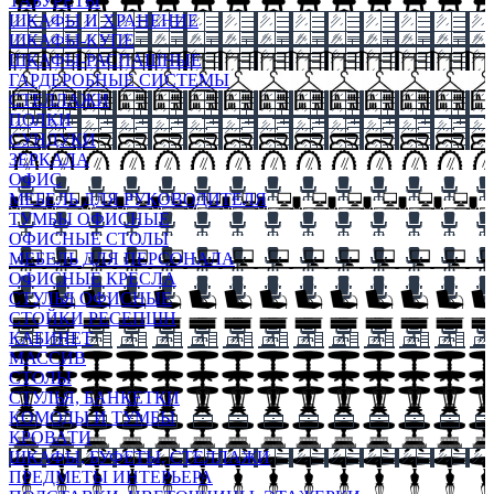
ТАБУРЕТЫ
ШКАФЫ И ХРАНЕНИЕ
ШКАФЫ-КУПЕ
ШКАФЫ-РАСПАШНЫЕ
ГАРДЕРОБНЫЕ СИСТЕМЫ
СТЕЛЛАЖИ
ПОЛКИ
СУНДУКИ
ЗЕРКАЛА
ОФИС
МЕБЕЛЬ ДЛЯ РУКОВОДИТЕЛЯ
ТУМБЫ ОФИСНЫЕ
ОФИСНЫЕ СТОЛЫ
МЕБЕЛЬ ДЛЯ ПЕРСОНАЛА
ОФИСНЫЕ КРЕСЛА
СТУЛЬЯ ОФИСНЫЕ
СТОЙКИ РЕСЕПШН
КАБИНЕТ
МАССИВ
СТОЛЫ
СТУЛЬЯ, БАНКЕТКИ
КОМОДЫ И ТУМБЫ
КРОВАТИ
ШКАФЫ, БУФЕТЫ, СТЕЛЛАЖИ
ПРЕДМЕТЫ ИНТЕРЬЕРА