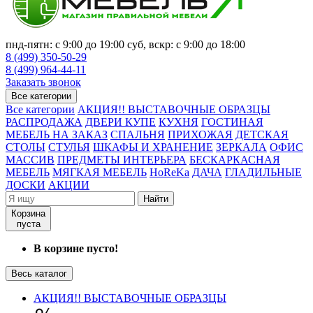
пнд-пятн: с 9:00 до 19:00 суб, вскр: с 9:00 до 18:00
8 (499) 350-50-29
8 (499) 964-44-11
Заказать звонок
Все категории
Все категории
АКЦИЯ!! ВЫСТАВОЧНЫЕ ОБРАЗЦЫ
РАСПРОДАЖА
ДВЕРИ КУПЕ
КУХНЯ
ГОСТИНАЯ
МЕБЕЛЬ НА ЗАКАЗ
СПАЛЬНЯ
ПРИХОЖАЯ
ДЕТСКАЯ
СТОЛЫ
СТУЛЬЯ
ШКАФЫ И ХРАНЕНИЕ
ЗЕРКАЛА
ОФИС
МАССИВ
ПРЕДМЕТЫ ИНТЕРЬЕРА
БЕСКАРКАСНАЯ
МЕБЕЛЬ
МЯГКАЯ МЕБЕЛЬ
HoReKa
ДАЧА
ГЛАДИЛЬНЫЕ
ДОСКИ
АКЦИИ
Найти
Корзина
пуста
В корзине пусто!
Весь каталог
АКЦИЯ!! ВЫСТАВОЧНЫЕ ОБРАЗЦЫ