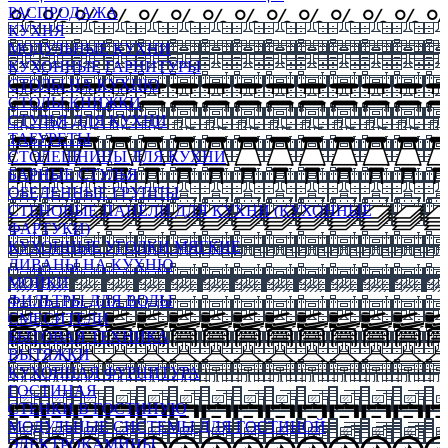
РАСПРОДАЖА
КУХНЯ
МОДУЛЬНЫЕ КУХНИ
КУХОННЫЕ ГАРНИТУРЫ
СТОЛЫ НА КУХНЮ
СТОЛЫ КНИЖКИ
СТУЛЬЯ ДЛЯ КУХНИ
ТАБУРЕТЫ
СТОЛЕШНИЦЫ ДЛЯ КУХНИ
БАРНЫЕ СТУЛЬЯ
ОБЕДЕННЫЕ ГРУППЫ
СТЕНОВЫЕ ПАНЕЛИ ДЛЯ КУХНИ (КУХОННЫЕ
ФАРТУКИ)
КУХОННЫЕ УГОЛКИ МЯГКИЕ
ДИВАНЫ НА КУХНЮ
МОЙКИ
ФИЛЬТРЫ ДЛЯ ВОДЫ
СМЕСИТЕЛИ
БЫТОВАЯ ТЕХНИКА
ВЫТЯЖКИ
КУХОННАЯ ФУРНИТУРА
ГОСТИНАЯ
СТЕНКИ В ГОСТИНУЮ
МОДУЛЬНЫЕ СИСТЕМЫ ДЛЯ ГОСТИНОЙ
ЭЛЕКТРОКАМИНЫ