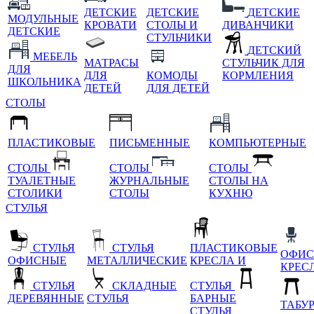
ДЕТСКИЕ
ДЕТСКИЕ
ДЕТСКИЕ
МОДУЛЬНЫЕ
КРОВАТИ
СТОЛЫ И
ДИВАНЧИКИ
ДЕТСКИЕ
СТУЛЬЧИКИ
ДЕТСКИЙ
МЕБЕЛЬ
МАТРАСЫ
СТУЛЬЧИК ДЛЯ
ДЛЯ
ДЛЯ
КОМОДЫ
КОРМЛЕНИЯ
ШКОЛЬНИКА
ДЕТЕЙ
ДЛЯ ДЕТЕЙ
СТОЛЫ
ПЛАСТИКОВЫЕ
ПИСЬМЕННЫЕ
КОМПЬЮТЕРНЫЕ
СТОЛЫ
СТОЛЫ
СТОЛЫ
ТУАЛЕТНЫЕ
ЖУРНАЛЬНЫЕ
СТОЛЫ НА
СТОЛИКИ
СТОЛЫ
КУХНЮ
СТУЛЬЯ
СТУЛЬЯ
СТУЛЬЯ
ПЛАСТИКОВЫЕ
ОФИС
ОФИСНЫЕ
МЕТАЛЛИЧЕСКИЕ
КРЕСЛА И
КРЕС
СТУЛЬЯ
СКЛАДНЫЕ
СТУЛЬЯ
ДЕРЕВЯННЫЕ
СТУЛЬЯ
БАРНЫЕ
ТАБУ
СТУЛЬЯ