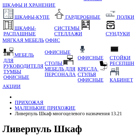
ШКАФЫ И ХРАНЕНИЕ
ШКАФЫ-КУПЕ
ГАРДЕРОБНЫЕ
ПОЛКИ
ШКАФЫ-
СИСТЕМЫ
РАСПАШНЫЕ
СТЕЛЛАЖИ
СУНДУКИ
МЯГКАЯ МЕБЕЛЬ
ОФИС
ОФИСНЫЕ
МЕБЕЛЬ
ОФИСНЫЕ
СТОЙКИ
ДЛЯ
СТОЛЫ
РЕСЕПШН
РУКОВОДИТЕЛЯ
МЕБЕЛЬ ДЛЯ
КРЕСЛА
ТУМБЫ
ПЕРСОНАЛА
СТУЛЬЯ
ОФИСНЫЕ
ОФИСНЫЕ
КАБИНЕТ
АКЦИИ
ПРИХОЖАЯ
МАЛЕНЬКИЕ ПРИХОЖИЕ
Ливерпуль Шкаф многоцелевого назначения 13.21
Ливерпуль Шкаф