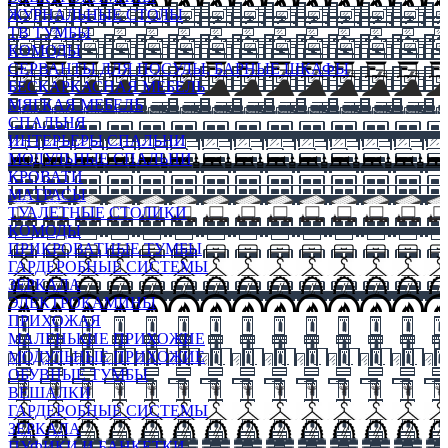
ЖУРНАЛЬНЫЕ СТОЛЫ
ТВ ТУМБЫ
КОМОДЫ
СЕРВАНТЫ ДЛЯ ПОСУДЫ, БАРНЫЕ ШКАФЫ
БЕСКАРКАСНАЯ МЕБЕЛЬ
МЯГКАЯ МЕБЕЛЬ
СПАЛЬНЯ
ИНТЕРЬЕРЫ СПАЛЬНИ
МОДУЛЬНЫЕ СПАЛЬНИ
КРОВАТИ
МАТРАСЫ
ТУАЛЕТНЫЕ СТОЛИКИ
КОМОДЫ
ПРИКРОВАТНЫЕ ТУМБЫ
ГАРДЕРОБНЫЕ СИСТЕМЫ
ЗЕРКАЛА
ЭЛЕКТРОКАМИНЫ
ПРИХОЖАЯ
МАЛЕНЬКИЕ ПРИХОЖИЕ
МОДУЛЬНЫЕ ПРИХОЖИЕ
ОБУВНЫЕ ТУМБЫ
ВЕШАЛКИ
ГАРДЕРОБНЫЕ СИСТЕМЫ
ЗЕРКАЛА
ПУФИКИ И БАНКЕТКИ