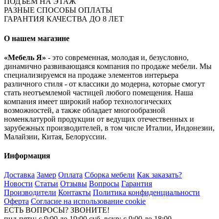
ПОДЪЁМ НА ЭТАЖ
РАЗНЫЕ СПОСОБЫ ОПЛАТЫ
ГАРАНТИЯ КАЧЕСТВА ДО 8 ЛЕТ
О нашем магазине
«Мебель Я»
- это современная, молодая и, безусловно,
динамично развивающаяся компания по продаже мебели. Мы
специализируемся на продаже элементов интерьера
различного стиля - от классики до модерна, которые смогут
стать неотъемлемой частицей любого помещения. Наша
компания имеет широкий набор технологических
возможностей, а также обладает многообразной
номенклатурой продукции от ведущих отечественных и
зарубежных производителей, в том числе Италии, Индонезии,
Малайзии, Китая, Белоруссии.
Информация
Доставка
Замер
Оплата
Сборка мебели
Как заказать?
Новости
Статьи
Отзывы
Вопросы
Гарантия
Производители
Контакты
Политика конфиденциальности
Оферта
Согласие на использование cookie
ЕСТЬ ВОПРОСЫ? ЗВОНИТЕ!
пнд-пятн: с 9:00 до 19:00 суб, вскр: с 9:00 до 18:00