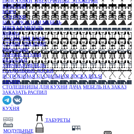
ПОДСТАВКИ, ЦВЕТОЧНИЦЫ, ЭТАЖЕРКИ
КОНСОЛИ
БЮРО
СУНДУКИ
БЕСКАРКАСНАЯ МЕБЕЛЬ
МЯГКАЯ МЕБЕЛЬ
HoReKa
СТОЛЫ ДЛЯ КАФЕ
СТУЛЬЯ ДЛЯ КАФЕ
Мебель лофт
БАРНЫЕ СТУЛЬЯ
ВЕШАЛКИ
УЛИЧНАЯ МЕБЕЛЬ
ГЛАДИЛЬНЫЕ ДОСКИ
ВСТРОЕННАЯ ГЛАДИЛЬНАЯ ДОСКА BELSI
АКЦИИ
СТОЛЕШНИЦЫ ДЛЯ КУХНИ
ДАЧА
МЕБЕЛЬ НА ЗАКАЗ
ЗАКАЗАТЬ РАСПИЛ
КУХНЯ
ТАБУРЕТЫ
МОДУЛЬНЫЕ