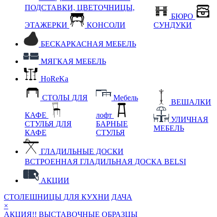
ПОДСТАВКИ, ЦВЕТОЧНИЦЫ,
БЮРО
ЭТАЖЕРКИ
КОНСОЛИ
СУНДУКИ
БЕСКАРКАСНАЯ МЕБЕЛЬ
МЯГКАЯ МЕБЕЛЬ
HoReKa
СТОЛЫ ДЛЯ
Мебель
ВЕШАЛКИ
КАФЕ
лофт
УЛИЧНАЯ
СТУЛЬЯ ДЛЯ
БАРНЫЕ
МЕБЕЛЬ
КАФЕ
СТУЛЬЯ
ГЛАДИЛЬНЫЕ ДОСКИ
ВСТРОЕННАЯ ГЛАДИЛЬНАЯ ДОСКА BELSI
АКЦИИ
СТОЛЕШНИЦЫ ДЛЯ КУХНИ
ДАЧА
×
АКЦИЯ!! ВЫСТАВОЧНЫЕ ОБРАЗЦЫ