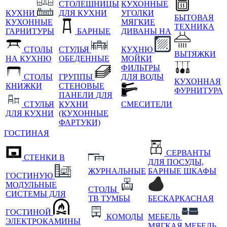
СТОЛЕШНИЦЫ
КУХОННЫЕ
КУХНИ
ДЛЯ КУХНИ
УГОЛКИ
БЫТОВАЯ
КУХОННЫЕ
МЯГКИЕ
ТЕХНИКА
ГАРНИТУРЫ
БАРНЫЕ
ДИВАНЫ НА
СТОЛЫ
СТУЛЬЯ
КУХНЮ
ВЫТЯЖКИ
НА КУХНЮ
ОБЕДЕННЫЕ
МОЙКИ
ФИЛЬТРЫ
СТОЛЫ
ГРУППЫ
ДЛЯ ВОДЫ
КУХОННАЯ
КНИЖКИ
СТЕНОВЫЕ
ФУРНИТУРА
ПАНЕЛИ ДЛЯ
СТУЛЬЯ
КУХНИ
СМЕСИТЕЛИ
ДЛЯ КУХНИ
(КУХОННЫЕ
ФАРТУКИ)
ГОСТИНАЯ
СЕРВАНТЫ
СТЕНКИ В
ДЛЯ ПОСУДЫ,
ЖУРНАЛЬНЫЕ
БАРНЫЕ ШКАФЫ
ГОСТИНУЮ
МОДУЛЬНЫЕ
СТОЛЫ
СИСТЕМЫ ДЛЯ
ТВ ТУМБЫ
БЕСКАРКАСНАЯ
ГОСТИНОЙ
КОМОДЫ
МЕБЕЛЬ
ЭЛЕКТРОКАМИНЫ
МЯГКАЯ МЕБЕЛЬ