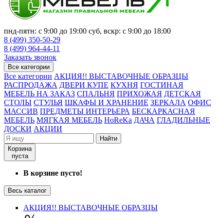
пнд-пятн: с 9:00 до 19:00 суб, вскр: с 9:00 до 18:00
8 (499) 350-50-29
8 (499) 964-44-11
Заказать звонок
Все категории
Все категории
АКЦИЯ!! ВЫСТАВОЧНЫЕ ОБРАЗЦЫ
РАСПРОДАЖА
ДВЕРИ КУПЕ
КУХНЯ
ГОСТИНАЯ
МЕБЕЛЬ НА ЗАКАЗ
СПАЛЬНЯ
ПРИХОЖАЯ
ДЕТСКАЯ
СТОЛЫ
СТУЛЬЯ
ШКАФЫ И ХРАНЕНИЕ
ЗЕРКАЛА
ОФИС
МАССИВ
ПРЕДМЕТЫ ИНТЕРЬЕРА
БЕСКАРКАСНАЯ
МЕБЕЛЬ
МЯГКАЯ МЕБЕЛЬ
HoReKa
ДАЧА
ГЛАДИЛЬНЫЕ
ДОСКИ
АКЦИИ
Найти
Корзина
пуста
В корзине пусто!
Весь каталог
АКЦИЯ!! ВЫСТАВОЧНЫЕ ОБРАЗЦЫ