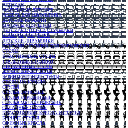
ДЕТСКАЯ
МОДУЛЬНЫЕ ДЕТСКИЕ
МЕБЕЛЬ ДЛЯ ШКОЛЬНИКА
ДЕТСКИЕ КРОВАТИ
МАТРАСЫ ДЛЯ ДЕТЕЙ
ДЕТСКИЕ СТОЛЫ И СТУЛЬЧИКИ
КОМОДЫ ДЛЯ ДЕТЕЙ
ДЕТСКИЕ ДИВАНЧИКИ
ДЕТСКИЙ СТУЛЬЧИК ДЛЯ КОРМЛЕНИЯ
СТОЛЫ
ПЛАСТИКОВЫЕ СТОЛЫ
ТУАЛЕТНЫЕ СТОЛИКИ
ПИСЬМЕННЫЕ СТОЛЫ
ЖУРНАЛЬНЫЕ СТОЛЫ
КОМПЬЮТЕРНЫЕ СТОЛЫ
СТОЛЫ НА КУХНЮ
СТУЛЬЯ
СТУЛЬЯ ОФИСНЫЕ
СТУЛЬЯ ДЕРЕВЯННЫЕ
СТУЛЬЯ МЕТАЛЛИЧЕСКИЕ
СКЛАДНЫЕ СТУЛЬЯ
ПЛАСТИКОВЫЕ КРЕСЛА И СТУЛЬЯ
БАРНЫЕ СТУЛЬЯ
ОФИСНЫЕ КРЕСЛА