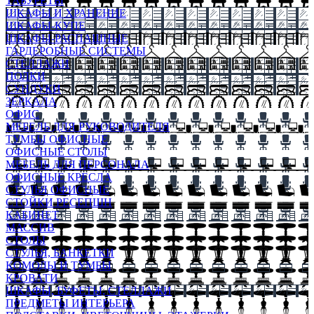
ТАБУРЕТЫ
ШКАФЫ И ХРАНЕНИЕ
ШКАФЫ-КУПЕ
ШКАФЫ-РАСПАШНЫЕ
ГАРДЕРОБНЫЕ СИСТЕМЫ
СТЕЛЛАЖИ
ПОЛКИ
СУНДУКИ
ЗЕРКАЛА
ОФИС
МЕБЕЛЬ ДЛЯ РУКОВОДИТЕЛЯ
ТУМБЫ ОФИСНЫЕ
ОФИСНЫЕ СТОЛЫ
МЕБЕЛЬ ДЛЯ ПЕРСОНАЛА
ОФИСНЫЕ КРЕСЛА
СТУЛЬЯ ОФИСНЫЕ
СТОЙКИ РЕСЕПШН
КАБИНЕТ
МАССИВ
СТОЛЫ
СТУЛЬЯ, БАНКЕТКИ
КОМОДЫ И ТУМБЫ
КРОВАТИ
ШКАФЫ, БУФЕТЫ, СТЕЛЛАЖИ
ПРЕДМЕТЫ ИНТЕРЬЕРА