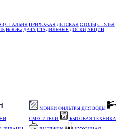
АЗ
СПАЛЬНЯ
ПРИХОЖАЯ
ДЕТСКАЯ
СТОЛЫ
СТУЛЬЯ
ЛЬ
HoReKa
ДАЧА
ГЛАДИЛЬНЫЕ ДОСКИ
АКЦИИ
МОЙКИ
ФИЛЬТРЫ ДЛЯ ВОДЫ
ХНИ
СМЕСИТЕЛИ
БЫТОВАЯ ТЕХНИКА
Е
ДИВАНЫ
ВЫТЯЖКИ
КУХОННАЯ