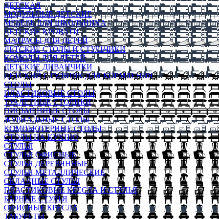
ДЕТСКАЯ
МОДУЛЬНЫЕ ДЕТСКИЕ
МЕБЕЛЬ ДЛЯ ШКОЛЬНИКА
ДЕТСКИЕ КРОВАТИ
МАТРАСЫ ДЛЯ ДЕТЕЙ
ДЕТСКИЕ СТОЛЫ И СТУЛЬЧИКИ
КОМОДЫ ДЛЯ ДЕТЕЙ
ДЕТСКИЕ ДИВАНЧИКИ
ДЕТСКИЙ СТУЛЬЧИК ДЛЯ КОРМЛЕНИЯ
СТОЛЫ
ПЛАСТИКОВЫЕ СТОЛЫ
ТУАЛЕТНЫЕ СТОЛИКИ
ПИСЬМЕННЫЕ СТОЛЫ
ЖУРНАЛЬНЫЕ СТОЛЫ
КОМПЬЮТЕРНЫЕ СТОЛЫ
СТОЛЫ НА КУХНЮ
СТУЛЬЯ
СТУЛЬЯ ОФИСНЫЕ
СТУЛЬЯ ДЕРЕВЯННЫЕ
СТУЛЬЯ МЕТАЛЛИЧЕСКИЕ
СКЛАДНЫЕ СТУЛЬЯ
ПЛАСТИКОВЫЕ КРЕСЛА И СТУЛЬЯ
БАРНЫЕ СТУЛЬЯ
ОФИСНЫЕ КРЕСЛА
ТАБУРЕТЫ