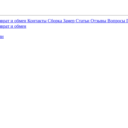
зврат и обмен
Контакты
Сборка
Замер
Статьи
Отзывы
Вопросы
зврат и обмен
ли