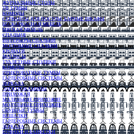
ЖУРНАЛЬНЫЕ СТОЛЫ
ТВ ТУМБЫ
КОМОДЫ
СЕРВАНТЫ ДЛЯ ПОСУДЫ, БАРНЫЕ ШКАФЫ
БЕСКАРКАСНАЯ МЕБЕЛЬ
МЯГКАЯ МЕБЕЛЬ
СПАЛЬНЯ
ИНТЕРЬЕРЫ СПАЛЬНИ
МОДУЛЬНЫЕ СПАЛЬНИ
КРОВАТИ
МАТРАСЫ
ТУАЛЕТНЫЕ СТОЛИКИ
КОМОДЫ
ПРИКРОВАТНЫЕ ТУМБЫ
ГАРДЕРОБНЫЕ СИСТЕМЫ
ЗЕРКАЛА
ЭЛЕКТРОКАМИНЫ
ПРИХОЖАЯ
МАЛЕНЬКИЕ ПРИХОЖИЕ
МОДУЛЬНЫЕ ПРИХОЖИЕ
ОБУВНЫЕ ТУМБЫ
ВЕШАЛКИ
ГАРДЕРОБНЫЕ СИСТЕМЫ
ЗЕРКАЛА
ПУФИКИ И БАНКЕТКИ