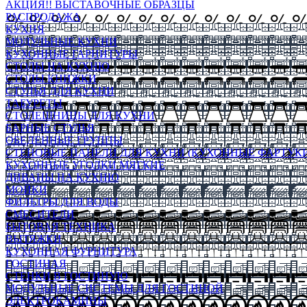
АКЦИЯ!! ВЫСТАВОЧНЫЕ ОБРАЗЦЫ
РАСПРОДАЖА
КУХНЯ
МОДУЛЬНЫЕ КУХНИ
КУХОННЫЕ ГАРНИТУРЫ
СТОЛЫ НА КУХНЮ
СТОЛЫ КНИЖКИ
СТУЛЬЯ ДЛЯ КУХНИ
ТАБУРЕТЫ
СТОЛЕШНИЦЫ ДЛЯ КУХНИ
БАРНЫЕ СТУЛЬЯ
ОБЕДЕННЫЕ ГРУППЫ
СТЕНОВЫЕ ПАНЕЛИ ДЛЯ КУХНИ (КУХОННЫЕ ФАРТУКИ
КУХОННЫЕ УГОЛКИ МЯГКИЕ
ДИВАНЫ НА КУХНЮ
МОЙКИ
ФИЛЬТРЫ ДЛЯ ВОДЫ
СМЕСИТЕЛИ
БЫТОВАЯ ТЕХНИКА
ВЫТЯЖКИ
КУХОННАЯ ФУРНИТУРА
ГОСТИНАЯ
СТЕНКИ В ГОСТИНУЮ
МОДУЛЬНЫЕ СИСТЕМЫ ДЛЯ ГОСТИНОЙ
ЭЛЕКТРОКАМИНЫ