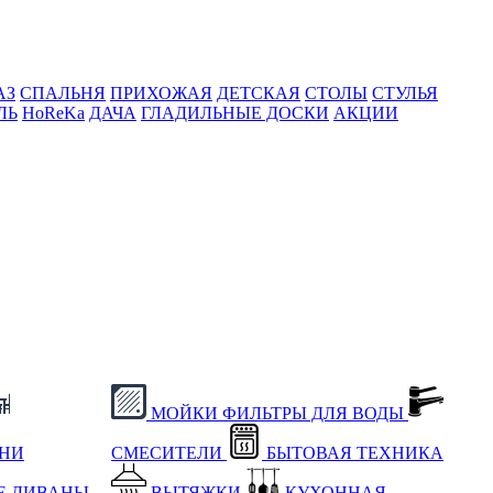
АЗ
СПАЛЬНЯ
ПРИХОЖАЯ
ДЕТСКАЯ
СТОЛЫ
СТУЛЬЯ
ЛЬ
HoReKa
ДАЧА
ГЛАДИЛЬНЫЕ ДОСКИ
АКЦИИ
МОЙКИ
ФИЛЬТРЫ ДЛЯ ВОДЫ
ХНИ
СМЕСИТЕЛИ
БЫТОВАЯ ТЕХНИКА
Е
ДИВАНЫ
ВЫТЯЖКИ
КУХОННАЯ