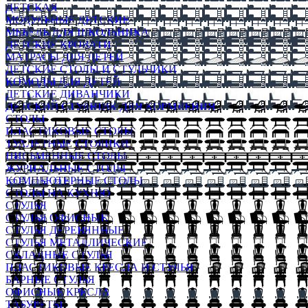
ДЕТСКАЯ
МОДУЛЬНЫЕ ДЕТСКИЕ
МЕБЕЛЬ ДЛЯ ШКОЛЬНИКА
ДЕТСКИЕ КРОВАТИ
МАТРАСЫ ДЛЯ ДЕТЕЙ
ДЕТСКИЕ СТОЛЫ И СТУЛЬЧИКИ
КОМОДЫ ДЛЯ ДЕТЕЙ
ДЕТСКИЕ ДИВАНЧИКИ
ДЕТСКИЙ СТУЛЬЧИК ДЛЯ КОРМЛЕНИЯ
СТОЛЫ
ПЛАСТИКОВЫЕ СТОЛЫ
ТУАЛЕТНЫЕ СТОЛИКИ
ПИСЬМЕННЫЕ СТОЛЫ
ЖУРНАЛЬНЫЕ СТОЛЫ
КОМПЬЮТЕРНЫЕ СТОЛЫ
СТОЛЫ НА КУХНЮ
СТУЛЬЯ
СТУЛЬЯ ОФИСНЫЕ
СТУЛЬЯ ДЕРЕВЯННЫЕ
СТУЛЬЯ МЕТАЛЛИЧЕСКИЕ
СКЛАДНЫЕ СТУЛЬЯ
ПЛАСТИКОВЫЕ КРЕСЛА И СТУЛЬЯ
БАРНЫЕ СТУЛЬЯ
ОФИСНЫЕ КРЕСЛА
ТАБУРЕТЫ