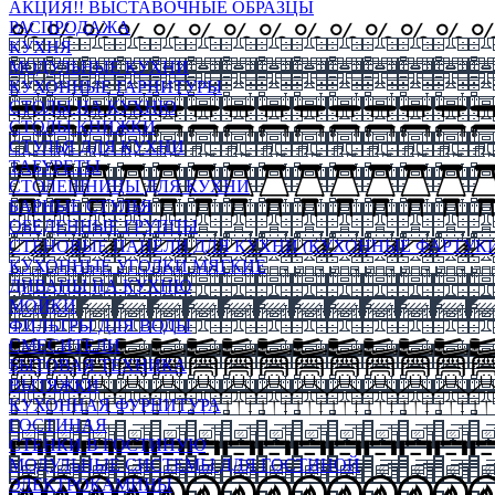
АКЦИЯ!! ВЫСТАВОЧНЫЕ ОБРАЗЦЫ
РАСПРОДАЖА
КУХНЯ
МОДУЛЬНЫЕ КУХНИ
КУХОННЫЕ ГАРНИТУРЫ
СТОЛЫ НА КУХНЮ
СТОЛЫ КНИЖКИ
СТУЛЬЯ ДЛЯ КУХНИ
ТАБУРЕТЫ
СТОЛЕШНИЦЫ ДЛЯ КУХНИ
БАРНЫЕ СТУЛЬЯ
ОБЕДЕННЫЕ ГРУППЫ
СТЕНОВЫЕ ПАНЕЛИ ДЛЯ КУХНИ (КУХОННЫЕ ФАРТУКИ
КУХОННЫЕ УГОЛКИ МЯГКИЕ
ДИВАНЫ НА КУХНЮ
МОЙКИ
ФИЛЬТРЫ ДЛЯ ВОДЫ
СМЕСИТЕЛИ
БЫТОВАЯ ТЕХНИКА
ВЫТЯЖКИ
КУХОННАЯ ФУРНИТУРА
ГОСТИНАЯ
СТЕНКИ В ГОСТИНУЮ
МОДУЛЬНЫЕ СИСТЕМЫ ДЛЯ ГОСТИНОЙ
ЭЛЕКТРОКАМИНЫ