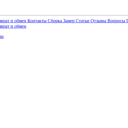
зврат и обмен
Контакты
Сборка
Замер
Статьи
Отзывы
Вопросы
зврат и обмен
ли