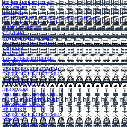
ЖУРНАЛЬНЫЕ СТОЛЫ
ТВ ТУМБЫ
КОМОДЫ
СЕРВАНТЫ ДЛЯ ПОСУДЫ, БАРНЫЕ ШКАФЫ
БЕСКАРКАСНАЯ МЕБЕЛЬ
МЯГКАЯ МЕБЕЛЬ
СПАЛЬНЯ
ИНТЕРЬЕРЫ СПАЛЬНИ
МОДУЛЬНЫЕ СПАЛЬНИ
КРОВАТИ
МАТРАСЫ
ТУАЛЕТНЫЕ СТОЛИКИ
КОМОДЫ
ПРИКРОВАТНЫЕ ТУМБЫ
ГАРДЕРОБНЫЕ СИСТЕМЫ
ЗЕРКАЛА
ЭЛЕКТРОКАМИНЫ
ПРИХОЖАЯ
МАЛЕНЬКИЕ ПРИХОЖИЕ
МОДУЛЬНЫЕ ПРИХОЖИЕ
ОБУВНЫЕ ТУМБЫ
ВЕШАЛКИ
ГАРДЕРОБНЫЕ СИСТЕМЫ
ЗЕРКАЛА
ПУФИКИ И БАНКЕТКИ