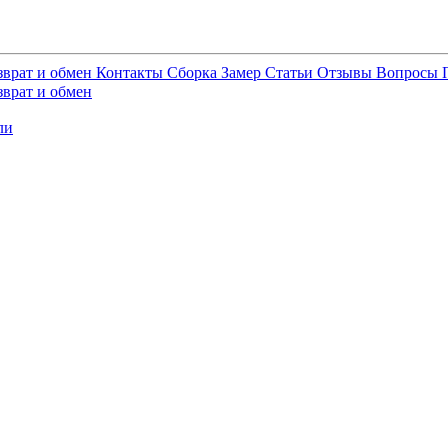
зврат и обмен
Контакты
Сборка
Замер
Статьи
Отзывы
Вопросы
зврат и обмен
ли