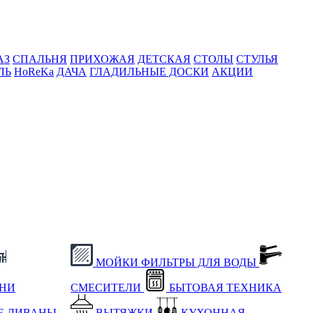
АЗ
СПАЛЬНЯ
ПРИХОЖАЯ
ДЕТСКАЯ
СТОЛЫ
СТУЛЬЯ
ЛЬ
HoReKa
ДАЧА
ГЛАДИЛЬНЫЕ ДОСКИ
АКЦИИ
МОЙКИ
ФИЛЬТРЫ ДЛЯ ВОДЫ
ХНИ
СМЕСИТЕЛИ
БЫТОВАЯ ТЕХНИКА
Е
ДИВАНЫ
ВЫТЯЖКИ
КУХОННАЯ