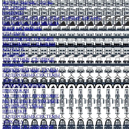
ЖУРНАЛЬНЫЕ СТОЛЫ
ТВ ТУМБЫ
КОМОДЫ
СЕРВАНТЫ ДЛЯ ПОСУДЫ, БАРНЫЕ ШКАФЫ
БЕСКАРКАСНАЯ МЕБЕЛЬ
МЯГКАЯ МЕБЕЛЬ
СПАЛЬНЯ
ИНТЕРЬЕРЫ СПАЛЬНИ
МОДУЛЬНЫЕ СПАЛЬНИ
КРОВАТИ
МАТРАСЫ
ТУАЛЕТНЫЕ СТОЛИКИ
КОМОДЫ
ПРИКРОВАТНЫЕ ТУМБЫ
ГАРДЕРОБНЫЕ СИСТЕМЫ
ЗЕРКАЛА
ЭЛЕКТРОКАМИНЫ
ПРИХОЖАЯ
МАЛЕНЬКИЕ ПРИХОЖИЕ
МОДУЛЬНЫЕ ПРИХОЖИЕ
ОБУВНЫЕ ТУМБЫ
ВЕШАЛКИ
ГАРДЕРОБНЫЕ СИСТЕМЫ
ЗЕРКАЛА
ПУФИКИ И БАНКЕТКИ