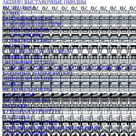
АКЦИЯ!! ВЫСТАВОЧНЫЕ ОБРАЗЦЫ
РАСПРОДАЖА
КУХНЯ
МОДУЛЬНЫЕ КУХНИ
КУХОННЫЕ ГАРНИТУРЫ
СТОЛЫ НА КУХНЮ
СТОЛЫ КНИЖКИ
СТУЛЬЯ ДЛЯ КУХНИ
ТАБУРЕТЫ
СТОЛЕШНИЦЫ ДЛЯ КУХНИ
БАРНЫЕ СТУЛЬЯ
ОБЕДЕННЫЕ ГРУППЫ
СТЕНОВЫЕ ПАНЕЛИ ДЛЯ КУХНИ (КУХОННЫЕ ФАРТУКИ
КУХОННЫЕ УГОЛКИ МЯГКИЕ
ДИВАНЫ НА КУХНЮ
МОЙКИ
ФИЛЬТРЫ ДЛЯ ВОДЫ
СМЕСИТЕЛИ
БЫТОВАЯ ТЕХНИКА
ВЫТЯЖКИ
КУХОННАЯ ФУРНИТУРА
ГОСТИНАЯ
СТЕНКИ В ГОСТИНУЮ
МОДУЛЬНЫЕ СИСТЕМЫ ДЛЯ ГОСТИНОЙ
ЭЛЕКТРОКАМИНЫ