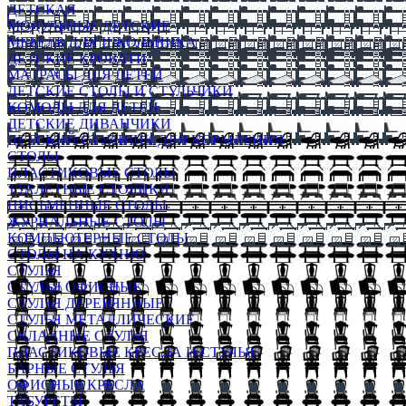
ДЕТСКАЯ
МОДУЛЬНЫЕ ДЕТСКИЕ
МЕБЕЛЬ ДЛЯ ШКОЛЬНИКА
ДЕТСКИЕ КРОВАТИ
МАТРАСЫ ДЛЯ ДЕТЕЙ
ДЕТСКИЕ СТОЛЫ И СТУЛЬЧИКИ
КОМОДЫ ДЛЯ ДЕТЕЙ
ДЕТСКИЕ ДИВАНЧИКИ
ДЕТСКИЙ СТУЛЬЧИК ДЛЯ КОРМЛЕНИЯ
СТОЛЫ
ПЛАСТИКОВЫЕ СТОЛЫ
ТУАЛЕТНЫЕ СТОЛИКИ
ПИСЬМЕННЫЕ СТОЛЫ
ЖУРНАЛЬНЫЕ СТОЛЫ
КОМПЬЮТЕРНЫЕ СТОЛЫ
СТОЛЫ НА КУХНЮ
СТУЛЬЯ
СТУЛЬЯ ОФИСНЫЕ
СТУЛЬЯ ДЕРЕВЯННЫЕ
СТУЛЬЯ МЕТАЛЛИЧЕСКИЕ
СКЛАДНЫЕ СТУЛЬЯ
ПЛАСТИКОВЫЕ КРЕСЛА И СТУЛЬЯ
БАРНЫЕ СТУЛЬЯ
ОФИСНЫЕ КРЕСЛА
ТАБУРЕТЫ