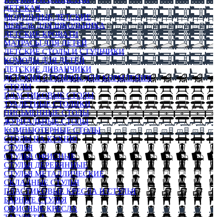
ДЕТСКАЯ
МОДУЛЬНЫЕ ДЕТСКИЕ
МЕБЕЛЬ ДЛЯ ШКОЛЬНИКА
ДЕТСКИЕ КРОВАТИ
МАТРАСЫ ДЛЯ ДЕТЕЙ
ДЕТСКИЕ СТОЛЫ И СТУЛЬЧИКИ
КОМОДЫ ДЛЯ ДЕТЕЙ
ДЕТСКИЕ ДИВАНЧИКИ
ДЕТСКИЙ СТУЛЬЧИК ДЛЯ КОРМЛЕНИЯ
СТОЛЫ
ПЛАСТИКОВЫЕ СТОЛЫ
ТУАЛЕТНЫЕ СТОЛИКИ
ПИСЬМЕННЫЕ СТОЛЫ
ЖУРНАЛЬНЫЕ СТОЛЫ
КОМПЬЮТЕРНЫЕ СТОЛЫ
СТОЛЫ НА КУХНЮ
СТУЛЬЯ
СТУЛЬЯ ОФИСНЫЕ
СТУЛЬЯ ДЕРЕВЯННЫЕ
СТУЛЬЯ МЕТАЛЛИЧЕСКИЕ
СКЛАДНЫЕ СТУЛЬЯ
ПЛАСТИКОВЫЕ КРЕСЛА И СТУЛЬЯ
БАРНЫЕ СТУЛЬЯ
ОФИСНЫЕ КРЕСЛА