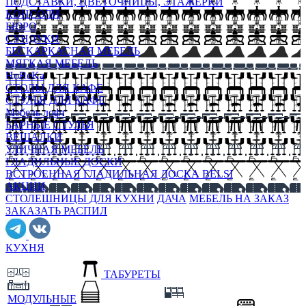
ПОДСТАВКИ, ЦВЕТОЧНИЦЫ, ЭТАЖЕРКИ
КОНСОЛИ
БЮРО
СУНДУКИ
БЕСКАРКАСНАЯ МЕБЕЛЬ
МЯГКАЯ МЕБЕЛЬ
HoReKa
СТОЛЫ ДЛЯ КАФЕ
СТУЛЬЯ ДЛЯ КАФЕ
Мебель лофт
БАРНЫЕ СТУЛЬЯ
ВЕШАЛКИ
УЛИЧНАЯ МЕБЕЛЬ
ГЛАДИЛЬНЫЕ ДОСКИ
ВСТРОЕННАЯ ГЛАДИЛЬНАЯ ДОСКА BELSI
АКЦИИ
СТОЛЕШНИЦЫ ДЛЯ КУХНИ
ДАЧА
МЕБЕЛЬ НА ЗАКАЗ
ЗАКАЗАТЬ РАСПИЛ
КУХНЯ
ТАБУРЕТЫ
МОДУЛЬНЫЕ