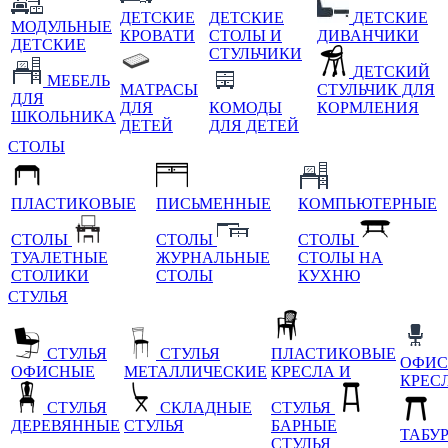
ДЕТСКИЕ
ДЕТСКИЕ
ДЕТСКИЕ
МОДУЛЬНЫЕ
КРОВАТИ
СТОЛЫ И
ДИВАНЧИКИ
ДЕТСКИЕ
СТУЛЬЧИКИ
ДЕТСКИЙ
МЕБЕЛЬ
МАТРАСЫ
СТУЛЬЧИК ДЛЯ
ДЛЯ
ДЛЯ
КОМОДЫ
КОРМЛЕНИЯ
ШКОЛЬНИКА
ДЕТЕЙ
ДЛЯ ДЕТЕЙ
СТОЛЫ
ПЛАСТИКОВЫЕ
ПИСЬМЕННЫЕ
КОМПЬЮТЕРНЫЕ
СТОЛЫ
СТОЛЫ
СТОЛЫ
ТУАЛЕТНЫЕ
ЖУРНАЛЬНЫЕ
СТОЛЫ НА
СТОЛИКИ
СТОЛЫ
КУХНЮ
СТУЛЬЯ
СТУЛЬЯ
СТУЛЬЯ
ПЛАСТИКОВЫЕ
ОФИС
ОФИСНЫЕ
МЕТАЛЛИЧЕСКИЕ
КРЕСЛА И
КРЕС
СТУЛЬЯ
СКЛАДНЫЕ
СТУЛЬЯ
ДЕРЕВЯННЫЕ
СТУЛЬЯ
БАРНЫЕ
ТАБУ
СТУЛЬЯ