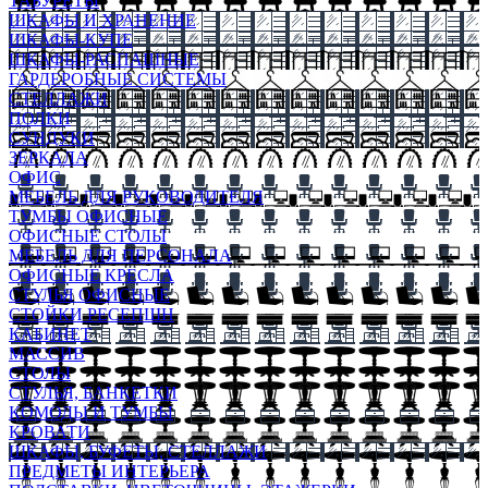
ТАБУРЕТЫ
ШКАФЫ И ХРАНЕНИЕ
ШКАФЫ-КУПЕ
ШКАФЫ-РАСПАШНЫЕ
ГАРДЕРОБНЫЕ СИСТЕМЫ
СТЕЛЛАЖИ
ПОЛКИ
СУНДУКИ
ЗЕРКАЛА
ОФИС
МЕБЕЛЬ ДЛЯ РУКОВОДИТЕЛЯ
ТУМБЫ ОФИСНЫЕ
ОФИСНЫЕ СТОЛЫ
МЕБЕЛЬ ДЛЯ ПЕРСОНАЛА
ОФИСНЫЕ КРЕСЛА
СТУЛЬЯ ОФИСНЫЕ
СТОЙКИ РЕСЕПШН
КАБИНЕТ
МАССИВ
СТОЛЫ
СТУЛЬЯ, БАНКЕТКИ
КОМОДЫ И ТУМБЫ
КРОВАТИ
ШКАФЫ, БУФЕТЫ, СТЕЛЛАЖИ
ПРЕДМЕТЫ ИНТЕРЬЕРА