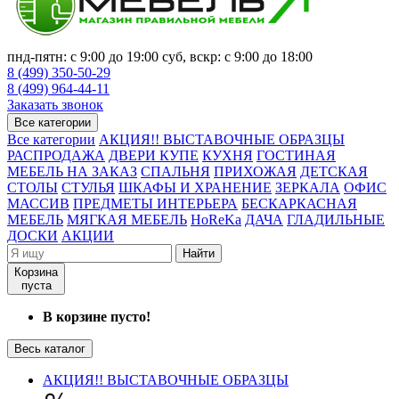
пнд-пятн: с 9:00 до 19:00 суб, вскр: с 9:00 до 18:00
8 (499) 350-50-29
8 (499) 964-44-11
Заказать звонок
Все категории
Все категории
АКЦИЯ!! ВЫСТАВОЧНЫЕ ОБРАЗЦЫ
РАСПРОДАЖА
ДВЕРИ КУПЕ
КУХНЯ
ГОСТИНАЯ
МЕБЕЛЬ НА ЗАКАЗ
СПАЛЬНЯ
ПРИХОЖАЯ
ДЕТСКАЯ
СТОЛЫ
СТУЛЬЯ
ШКАФЫ И ХРАНЕНИЕ
ЗЕРКАЛА
ОФИС
МАССИВ
ПРЕДМЕТЫ ИНТЕРЬЕРА
БЕСКАРКАСНАЯ
МЕБЕЛЬ
МЯГКАЯ МЕБЕЛЬ
HoReKa
ДАЧА
ГЛАДИЛЬНЫЕ
ДОСКИ
АКЦИИ
Найти
Корзина
пуста
В корзине пусто!
Весь каталог
АКЦИЯ!! ВЫСТАВОЧНЫЕ ОБРАЗЦЫ