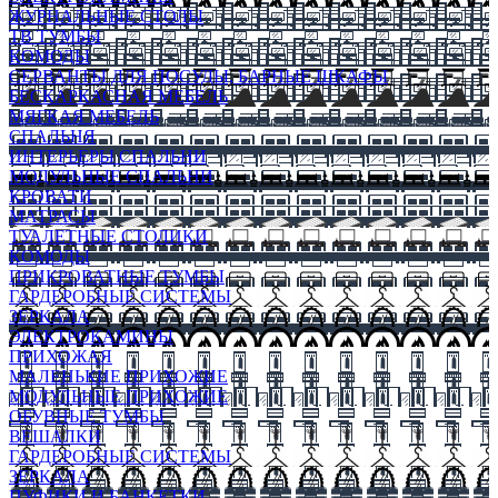
ЖУРНАЛЬНЫЕ СТОЛЫ
ТВ ТУМБЫ
КОМОДЫ
СЕРВАНТЫ ДЛЯ ПОСУДЫ, БАРНЫЕ ШКАФЫ
БЕСКАРКАСНАЯ МЕБЕЛЬ
МЯГКАЯ МЕБЕЛЬ
СПАЛЬНЯ
ИНТЕРЬЕРЫ СПАЛЬНИ
МОДУЛЬНЫЕ СПАЛЬНИ
КРОВАТИ
МАТРАСЫ
ТУАЛЕТНЫЕ СТОЛИКИ
КОМОДЫ
ПРИКРОВАТНЫЕ ТУМБЫ
ГАРДЕРОБНЫЕ СИСТЕМЫ
ЗЕРКАЛА
ЭЛЕКТРОКАМИНЫ
ПРИХОЖАЯ
МАЛЕНЬКИЕ ПРИХОЖИЕ
МОДУЛЬНЫЕ ПРИХОЖИЕ
ОБУВНЫЕ ТУМБЫ
ВЕШАЛКИ
ГАРДЕРОБНЫЕ СИСТЕМЫ
ЗЕРКАЛА
ПУФИКИ И БАНКЕТКИ