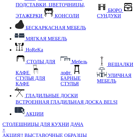
ПОДСТАВКИ, ЦВЕТОЧНИЦЫ,
БЮРО
ЭТАЖЕРКИ
КОНСОЛИ
СУНДУКИ
БЕСКАРКАСНАЯ МЕБЕЛЬ
МЯГКАЯ МЕБЕЛЬ
HoReKa
СТОЛЫ ДЛЯ
Мебель
ВЕШАЛКИ
КАФЕ
лофт
УЛИЧНАЯ
СТУЛЬЯ ДЛЯ
БАРНЫЕ
МЕБЕЛЬ
КАФЕ
СТУЛЬЯ
ГЛАДИЛЬНЫЕ ДОСКИ
ВСТРОЕННАЯ ГЛАДИЛЬНАЯ ДОСКА BELSI
АКЦИИ
СТОЛЕШНИЦЫ ДЛЯ КУХНИ
ДАЧА
×
АКЦИЯ!! ВЫСТАВОЧНЫЕ ОБРАЗЦЫ