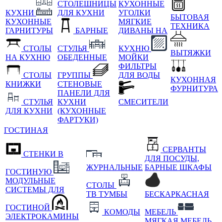
СТОЛЕШНИЦЫ
КУХОННЫЕ
КУХНИ
ДЛЯ КУХНИ
УГОЛКИ
БЫТОВАЯ
КУХОННЫЕ
МЯГКИЕ
ТЕХНИКА
ГАРНИТУРЫ
БАРНЫЕ
ДИВАНЫ НА
СТОЛЫ
СТУЛЬЯ
КУХНЮ
ВЫТЯЖКИ
НА КУХНЮ
ОБЕДЕННЫЕ
МОЙКИ
ФИЛЬТРЫ
СТОЛЫ
ГРУППЫ
ДЛЯ ВОДЫ
КУХОННАЯ
КНИЖКИ
СТЕНОВЫЕ
ФУРНИТУРА
ПАНЕЛИ ДЛЯ
СТУЛЬЯ
КУХНИ
СМЕСИТЕЛИ
ДЛЯ КУХНИ
(КУХОННЫЕ
ФАРТУКИ)
ГОСТИНАЯ
СЕРВАНТЫ
СТЕНКИ В
ДЛЯ ПОСУДЫ,
ЖУРНАЛЬНЫЕ
БАРНЫЕ ШКАФЫ
ГОСТИНУЮ
МОДУЛЬНЫЕ
СТОЛЫ
СИСТЕМЫ ДЛЯ
ТВ ТУМБЫ
БЕСКАРКАСНАЯ
ГОСТИНОЙ
КОМОДЫ
МЕБЕЛЬ
ЭЛЕКТРОКАМИНЫ
МЯГКАЯ МЕБЕЛЬ