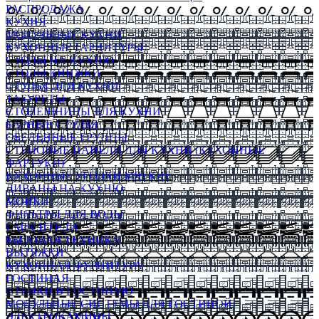
РАСПРОДАЖА
КУХНЯ
МОДУЛЬНЫЕ КУХНИ
КУХОННЫЕ ГАРНИТУРЫ
СТОЛЫ НА КУХНЮ
СТОЛЫ КНИЖКИ
СТУЛЬЯ ДЛЯ КУХНИ
ТАБУРЕТЫ
СТОЛЕШНИЦЫ ДЛЯ КУХНИ
БАРНЫЕ СТУЛЬЯ
ОБЕДЕННЫЕ ГРУППЫ
СТЕНОВЫЕ ПАНЕЛИ ДЛЯ КУХНИ (КУХОННЫЕ
ФАРТУКИ)
КУХОННЫЕ УГОЛКИ МЯГКИЕ
ДИВАНЫ НА КУХНЮ
МОЙКИ
ФИЛЬТРЫ ДЛЯ ВОДЫ
СМЕСИТЕЛИ
БЫТОВАЯ ТЕХНИКА
ВЫТЯЖКИ
КУХОННАЯ ФУРНИТУРА
ГОСТИНАЯ
СТЕНКИ В ГОСТИНУЮ
МОДУЛЬНЫЕ СИСТЕМЫ ДЛЯ ГОСТИНОЙ
ЭЛЕКТРОКАМИНЫ