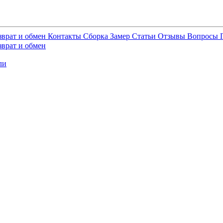
зврат и обмен
Контакты
Сборка
Замер
Статьи
Отзывы
Вопросы
зврат и обмен
ли