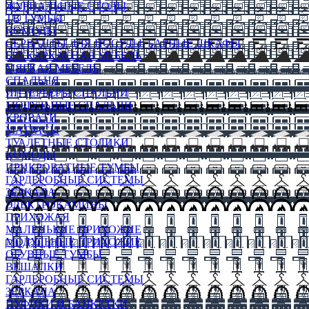
ЖУРНАЛЬНЫЕ СТОЛЫ
ТВ ТУМБЫ
КОМОДЫ
СЕРВАНТЫ ДЛЯ ПОСУДЫ, БАРНЫЕ ШКАФЫ
БЕСКАРКАСНАЯ МЕБЕЛЬ
МЯГКАЯ МЕБЕЛЬ
СПАЛЬНЯ
ИНТЕРЬЕРЫ СПАЛЬНИ
МОДУЛЬНЫЕ СПАЛЬНИ
КРОВАТИ
МАТРАСЫ
ТУАЛЕТНЫЕ СТОЛИКИ
КОМОДЫ
ПРИКРОВАТНЫЕ ТУМБЫ
ГАРДЕРОБНЫЕ СИСТЕМЫ
ЗЕРКАЛА
ЭЛЕКТРОКАМИНЫ
ПРИХОЖАЯ
МАЛЕНЬКИЕ ПРИХОЖИЕ
МОДУЛЬНЫЕ ПРИХОЖИЕ
ОБУВНЫЕ ТУМБЫ
ВЕШАЛКИ
ГАРДЕРОБНЫЕ СИСТЕМЫ
ЗЕРКАЛА
ПУФИКИ И БАНКЕТКИ