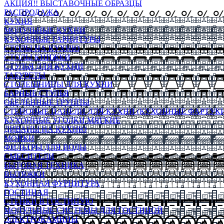
АКЦИЯ!! ВЫСТАВОЧНЫЕ ОБРАЗЦЫ
РАСПРОДАЖА
КУХНЯ
МОДУЛЬНЫЕ КУХНИ
КУХОННЫЕ ГАРНИТУРЫ
СТОЛЫ НА КУХНЮ
СТОЛЫ КНИЖКИ
СТУЛЬЯ ДЛЯ КУХНИ
ТАБУРЕТЫ
СТОЛЕШНИЦЫ ДЛЯ КУХНИ
БАРНЫЕ СТУЛЬЯ
ОБЕДЕННЫЕ ГРУППЫ
СТЕНОВЫЕ ПАНЕЛИ ДЛЯ КУХНИ (КУХОННЫЕ ФАРТУКИ
КУХОННЫЕ УГОЛКИ МЯГКИЕ
ДИВАНЫ НА КУХНЮ
МОЙКИ
ФИЛЬТРЫ ДЛЯ ВОДЫ
СМЕСИТЕЛИ
БЫТОВАЯ ТЕХНИКА
ВЫТЯЖКИ
КУХОННАЯ ФУРНИТУРА
ГОСТИНАЯ
СТЕНКИ В ГОСТИНУЮ
МОДУЛЬНЫЕ СИСТЕМЫ ДЛЯ ГОСТИНОЙ
ЭЛЕКТРОКАМИНЫ