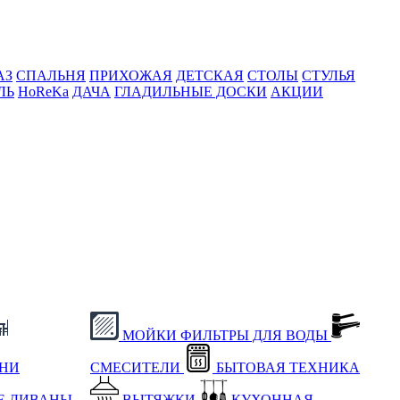
АЗ
СПАЛЬНЯ
ПРИХОЖАЯ
ДЕТСКАЯ
СТОЛЫ
СТУЛЬЯ
ЛЬ
HoReKa
ДАЧА
ГЛАДИЛЬНЫЕ ДОСКИ
АКЦИИ
МОЙКИ
ФИЛЬТРЫ ДЛЯ ВОДЫ
ХНИ
СМЕСИТЕЛИ
БЫТОВАЯ ТЕХНИКА
Е
ДИВАНЫ
ВЫТЯЖКИ
КУХОННАЯ