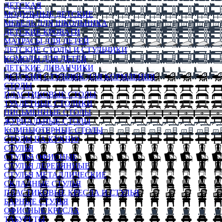
ДЕТСКАЯ
МОДУЛЬНЫЕ ДЕТСКИЕ
МЕБЕЛЬ ДЛЯ ШКОЛЬНИКА
ДЕТСКИЕ КРОВАТИ
МАТРАСЫ ДЛЯ ДЕТЕЙ
ДЕТСКИЕ СТОЛЫ И СТУЛЬЧИКИ
КОМОДЫ ДЛЯ ДЕТЕЙ
ДЕТСКИЕ ДИВАНЧИКИ
ДЕТСКИЙ СТУЛЬЧИК ДЛЯ КОРМЛЕНИЯ
СТОЛЫ
ПЛАСТИКОВЫЕ СТОЛЫ
ТУАЛЕТНЫЕ СТОЛИКИ
ПИСЬМЕННЫЕ СТОЛЫ
ЖУРНАЛЬНЫЕ СТОЛЫ
КОМПЬЮТЕРНЫЕ СТОЛЫ
СТОЛЫ НА КУХНЮ
СТУЛЬЯ
СТУЛЬЯ ОФИСНЫЕ
СТУЛЬЯ ДЕРЕВЯННЫЕ
СТУЛЬЯ МЕТАЛЛИЧЕСКИЕ
СКЛАДНЫЕ СТУЛЬЯ
ПЛАСТИКОВЫЕ КРЕСЛА И СТУЛЬЯ
БАРНЫЕ СТУЛЬЯ
ОФИСНЫЕ КРЕСЛА
ТАБУРЕТЫ