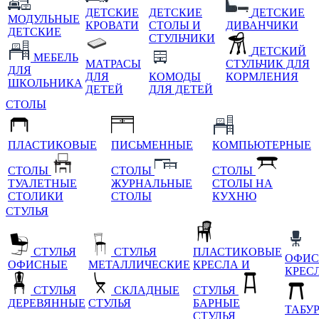
ДЕТСКИЕ
ДЕТСКИЕ
ДЕТСКИЕ
МОДУЛЬНЫЕ
КРОВАТИ
СТОЛЫ И
ДИВАНЧИКИ
ДЕТСКИЕ
СТУЛЬЧИКИ
ДЕТСКИЙ
МЕБЕЛЬ
МАТРАСЫ
СТУЛЬЧИК ДЛЯ
ДЛЯ
ДЛЯ
КОМОДЫ
КОРМЛЕНИЯ
ШКОЛЬНИКА
ДЕТЕЙ
ДЛЯ ДЕТЕЙ
СТОЛЫ
ПЛАСТИКОВЫЕ
ПИСЬМЕННЫЕ
КОМПЬЮТЕРНЫЕ
СТОЛЫ
СТОЛЫ
СТОЛЫ
ТУАЛЕТНЫЕ
ЖУРНАЛЬНЫЕ
СТОЛЫ НА
СТОЛИКИ
СТОЛЫ
КУХНЮ
СТУЛЬЯ
СТУЛЬЯ
СТУЛЬЯ
ПЛАСТИКОВЫЕ
ОФИС
ОФИСНЫЕ
МЕТАЛЛИЧЕСКИЕ
КРЕСЛА И
КРЕС
СТУЛЬЯ
СКЛАДНЫЕ
СТУЛЬЯ
ДЕРЕВЯННЫЕ
СТУЛЬЯ
БАРНЫЕ
ТАБУ
СТУЛЬЯ