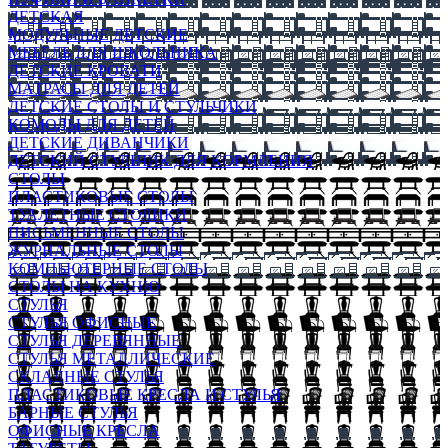
ДЕТСКАЯ
МОДУЛЬНЫЕ ДЕТСКИЕ
МЕБЕЛЬ ДЛЯ ШКОЛЬНИКА
ДЕТСКИЕ КРОВАТИ
МАТРАСЫ ДЛЯ ДЕТЕЙ
ДЕТСКИЕ СТОЛЫ И СТУЛЬЧИКИ
КОМОДЫ ДЛЯ ДЕТЕЙ
ДЕТСКИЕ ДИВАНЧИКИ
ДЕТСКИЙ СТУЛЬЧИК ДЛЯ КОРМЛЕНИЯ
СТОЛЫ
ПЛАСТИКОВЫЕ СТОЛЫ
ТУАЛЕТНЫЕ СТОЛИКИ
ПИСЬМЕННЫЕ СТОЛЫ
ЖУРНАЛЬНЫЕ СТОЛЫ
КОМПЬЮТЕРНЫЕ СТОЛЫ
СТОЛЫ НА КУХНЮ
СТУЛЬЯ
СТУЛЬЯ ОФИСНЫЕ
СТУЛЬЯ ДЕРЕВЯННЫЕ
СТУЛЬЯ МЕТАЛЛИЧЕСКИЕ
СКЛАДНЫЕ СТУЛЬЯ
ПЛАСТИКОВЫЕ КРЕСЛА И СТУЛЬЯ
БАРНЫЕ СТУЛЬЯ
ОФИСНЫЕ КРЕСЛА