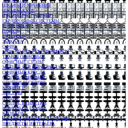
ТАБУРЕТЫ
ШКАФЫ И ХРАНЕНИЕ
ШКАФЫ-КУПЕ
ШКАФЫ-РАСПАШНЫЕ
ГАРДЕРОБНЫЕ СИСТЕМЫ
СТЕЛЛАЖИ
ПОЛКИ
СУНДУКИ
ЗЕРКАЛА
ОФИС
МЕБЕЛЬ ДЛЯ РУКОВОДИТЕЛЯ
ТУМБЫ ОФИСНЫЕ
ОФИСНЫЕ СТОЛЫ
МЕБЕЛЬ ДЛЯ ПЕРСОНАЛА
ОФИСНЫЕ КРЕСЛА
СТУЛЬЯ ОФИСНЫЕ
СТОЙКИ РЕСЕПШН
КАБИНЕТ
МАССИВ
СТОЛЫ
СТУЛЬЯ, БАНКЕТКИ
КОМОДЫ И ТУМБЫ
КРОВАТИ
ШКАФЫ, БУФЕТЫ, СТЕЛЛАЖИ
ПРЕДМЕТЫ ИНТЕРЬЕРА