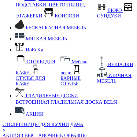
ПОДСТАВКИ, ЦВЕТОЧНИЦЫ,
БЮРО
ЭТАЖЕРКИ
КОНСОЛИ
СУНДУКИ
БЕСКАРКАСНАЯ МЕБЕЛЬ
МЯГКАЯ МЕБЕЛЬ
HoReKa
СТОЛЫ ДЛЯ
Мебель
ВЕШАЛКИ
КАФЕ
лофт
УЛИЧНАЯ
СТУЛЬЯ ДЛЯ
БАРНЫЕ
МЕБЕЛЬ
КАФЕ
СТУЛЬЯ
ГЛАДИЛЬНЫЕ ДОСКИ
ВСТРОЕННАЯ ГЛАДИЛЬНАЯ ДОСКА BELSI
АКЦИИ
СТОЛЕШНИЦЫ ДЛЯ КУХНИ
ДАЧА
×
АКЦИЯ!! ВЫСТАВОЧНЫЕ ОБРАЗЦЫ