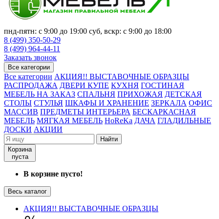
пнд-пятн: с 9:00 до 19:00 суб, вскр: с 9:00 до 18:00
8 (499) 350-50-29
8 (499) 964-44-11
Заказать звонок
Все категории
Все категории
АКЦИЯ!! ВЫСТАВОЧНЫЕ ОБРАЗЦЫ
РАСПРОДАЖА
ДВЕРИ КУПЕ
КУХНЯ
ГОСТИНАЯ
МЕБЕЛЬ НА ЗАКАЗ
СПАЛЬНЯ
ПРИХОЖАЯ
ДЕТСКАЯ
СТОЛЫ
СТУЛЬЯ
ШКАФЫ И ХРАНЕНИЕ
ЗЕРКАЛА
ОФИС
МАССИВ
ПРЕДМЕТЫ ИНТЕРЬЕРА
БЕСКАРКАСНАЯ
МЕБЕЛЬ
МЯГКАЯ МЕБЕЛЬ
HoReKa
ДАЧА
ГЛАДИЛЬНЫЕ
ДОСКИ
АКЦИИ
Найти
Корзина
пуста
В корзине пусто!
Весь каталог
АКЦИЯ!! ВЫСТАВОЧНЫЕ ОБРАЗЦЫ