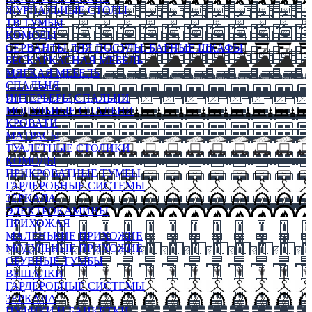
ЖУРНАЛЬНЫЕ СТОЛЫ
ТВ ТУМБЫ
КОМОДЫ
СЕРВАНТЫ ДЛЯ ПОСУДЫ, БАРНЫЕ ШКАФЫ
БЕСКАРКАСНАЯ МЕБЕЛЬ
МЯГКАЯ МЕБЕЛЬ
СПАЛЬНЯ
ИНТЕРЬЕРЫ СПАЛЬНИ
МОДУЛЬНЫЕ СПАЛЬНИ
КРОВАТИ
МАТРАСЫ
ТУАЛЕТНЫЕ СТОЛИКИ
КОМОДЫ
ПРИКРОВАТНЫЕ ТУМБЫ
ГАРДЕРОБНЫЕ СИСТЕМЫ
ЗЕРКАЛА
ЭЛЕКТРОКАМИНЫ
ПРИХОЖАЯ
МАЛЕНЬКИЕ ПРИХОЖИЕ
МОДУЛЬНЫЕ ПРИХОЖИЕ
ОБУВНЫЕ ТУМБЫ
ВЕШАЛКИ
ГАРДЕРОБНЫЕ СИСТЕМЫ
ЗЕРКАЛА
ПУФИКИ И БАНКЕТКИ