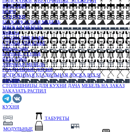
ПОДСТАВКИ, ЦВЕТОЧНИЦЫ, ЭТАЖЕРКИ
КОНСОЛИ
БЮРО
СУНДУКИ
БЕСКАРКАСНАЯ МЕБЕЛЬ
МЯГКАЯ МЕБЕЛЬ
HoReKa
СТОЛЫ ДЛЯ КАФЕ
СТУЛЬЯ ДЛЯ КАФЕ
Мебель лофт
БАРНЫЕ СТУЛЬЯ
ВЕШАЛКИ
УЛИЧНАЯ МЕБЕЛЬ
ГЛАДИЛЬНЫЕ ДОСКИ
ВСТРОЕННАЯ ГЛАДИЛЬНАЯ ДОСКА BELSI
АКЦИИ
СТОЛЕШНИЦЫ ДЛЯ КУХНИ
ДАЧА
МЕБЕЛЬ НА ЗАКАЗ
ЗАКАЗАТЬ РАСПИЛ
КУХНЯ
ТАБУРЕТЫ
МОДУЛЬНЫЕ