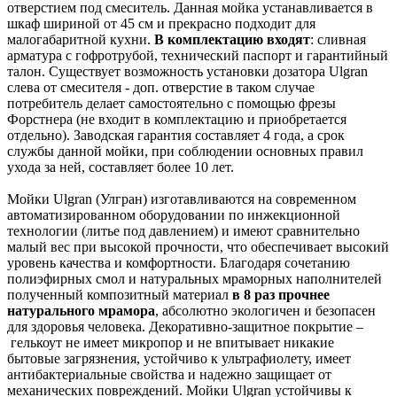
отверстием под смеситель. Данная мойка устанавливается в
шкаф шириной от 45 см и прекрасно подходит для
малогабаритной кухни.
В комплектацию входят
: сливная
арматура с гофротрубой, технический паспорт и гарантийный
талон. Существует возможность установки дозатора Ulgran
слева от смесителя - доп. отверстие в таком случае
потребитель делает самостоятельно с помощью фрезы
Форстнера (не входит в комплектацию и приобретается
отдельно). Заводская гарантия составляет 4 года, а срок
службы данной мойки, при соблюдении основных правил
ухода за ней, составляет более 10 лет.
Мойки Ulgran (Улгран) изготавливаются на современном
автоматизированном оборудовании по инжекционной
технологии (литье под давлением) и имеют сравнительно
малый вес при высокой прочности, что обеспечивает высокий
уровень качества и комфортности. Благодаря сочетанию
полиэфирных смол и натуральных мраморных наполнителей
полученный композитный материал
в 8 раз прочнее
натурального мрамора
, абсолютно экологичен и безопасен
для здоровья человека. Декоративно-защитное покрытие –
гелькоут не имеет микропор и не впитывает никакие
бытовые загрязнения, устойчиво к ультрафиолету, имеет
антибактериальные свойства и надежно защищает от
механических повреждений. Мойки Ulgran устойчивы к