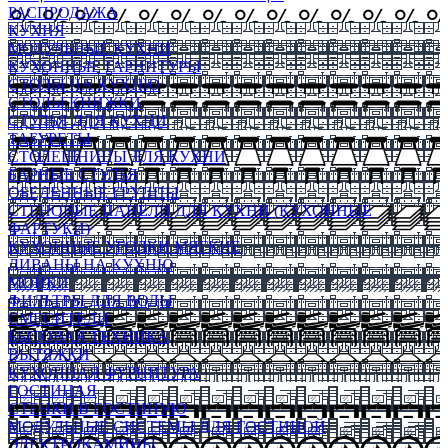
РАСПРОДАЖА
КУХНЯ
МОДУЛЬНЫЕ КУХНИ
КУХОННЫЕ ГАРНИТУРЫ
СТОЛЫ НА КУХНЮ
СТОЛЫ КНИЖКИ
СТУЛЬЯ ДЛЯ КУХНИ
ТАБУРЕТЫ
СТОЛЕШНИЦЫ ДЛЯ КУХНИ
БАРНЫЕ СТУЛЬЯ
ОБЕДЕННЫЕ ГРУППЫ
СТЕНОВЫЕ ПАНЕЛИ ДЛЯ КУХНИ (КУХОННЫЕ
ФАРТУКИ)
КУХОННЫЕ УГОЛКИ МЯГКИЕ
ДИВАНЫ НА КУХНЮ
МОЙКИ
ФИЛЬТРЫ ДЛЯ ВОДЫ
СМЕСИТЕЛИ
БЫТОВАЯ ТЕХНИКА
ВЫТЯЖКИ
КУХОННАЯ ФУРНИТУРА
ГОСТИНАЯ
СТЕНКИ В ГОСТИНУЮ
МОДУЛЬНЫЕ СИСТЕМЫ ДЛЯ ГОСТИНОЙ
ЭЛЕКТРОКАМИНЫ