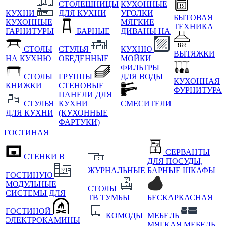
СТОЛЕШНИЦЫ
КУХОННЫЕ
КУХНИ
ДЛЯ КУХНИ
УГОЛКИ
БЫТОВАЯ
КУХОННЫЕ
МЯГКИЕ
ТЕХНИКА
ГАРНИТУРЫ
БАРНЫЕ
ДИВАНЫ НА
СТОЛЫ
СТУЛЬЯ
КУХНЮ
ВЫТЯЖКИ
НА КУХНЮ
ОБЕДЕННЫЕ
МОЙКИ
ФИЛЬТРЫ
СТОЛЫ
ГРУППЫ
ДЛЯ ВОДЫ
КУХОННАЯ
КНИЖКИ
СТЕНОВЫЕ
ФУРНИТУРА
ПАНЕЛИ ДЛЯ
СТУЛЬЯ
КУХНИ
СМЕСИТЕЛИ
ДЛЯ КУХНИ
(КУХОННЫЕ
ФАРТУКИ)
ГОСТИНАЯ
СЕРВАНТЫ
СТЕНКИ В
ДЛЯ ПОСУДЫ,
ЖУРНАЛЬНЫЕ
БАРНЫЕ ШКАФЫ
ГОСТИНУЮ
МОДУЛЬНЫЕ
СТОЛЫ
СИСТЕМЫ ДЛЯ
ТВ ТУМБЫ
БЕСКАРКАСНАЯ
ГОСТИНОЙ
КОМОДЫ
МЕБЕЛЬ
ЭЛЕКТРОКАМИНЫ
МЯГКАЯ МЕБЕЛЬ